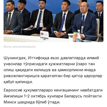
Фото: primeminister.kz
Шунингдек, Иттифоққа аъзо давлатларда илмий
унвонлар тўғрисидаги ҳужжатларни ўзаро тан
олиш ҳақидаги келишув ва ҳамкорликни янада
ривожлантиришга қаратилган бир қатор қарорлар
қабул қилинди.
Евроосиё ҳукуматлараро кенгашининг навбатдаги
йиғилиши 1–2 октябрь кунлари Беларусь пойтахти
Минск шаҳрида бўлиб ўтади.