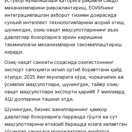
устувор йўналишлари қаторига рақамли савдо
механизмларини ривожлантириш, ЕОИИнинг
интеграциялашган ахборот тизими доирасида
сунъий интеллект технологияларини жорий этиш,
шунингдек, озиқ-овқат маҳсулотларининг аъзо
давлатлар бозорларига эркин киришини
таъминловчи механизмларни такомиллаштириш
киради.
Озиқ-овқат саноати соҳасида Қозоғистоннинг
экспорт салоҳияти изчил ортиб бораётгани қайд
этилди. 2025 йил якунларига кўра, чорвачилик ва
ўсимлик маҳсулотлари, шунингдек, тайёр озиқ-
овқат маҳсулотлари экспорти қарийб 7 миллиард
АҚШ долларини ташкил этди.
Шунингдек, бизнес вакилларининг ҳамкор
давлатлар бозорларига парранда гўшти ва сут
маҳсулотларини етказиб беришда юзага келаётган
тўсиқлар ҳақидаги мурожаатлари инобатга