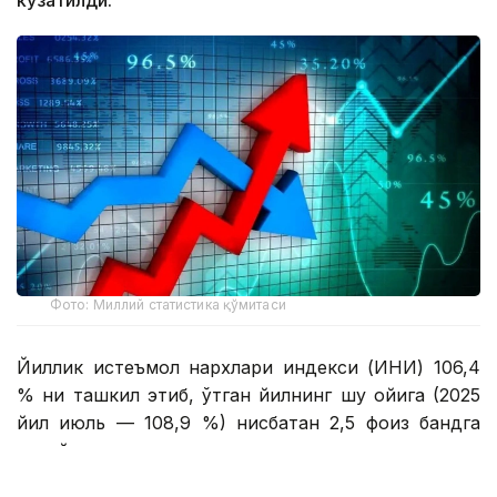
кузатилди.
Фото: Миллий статистика қўмитаси
Йиллик истеъмол нархлари индекси (ИНИ) 106,4
% ни ташкил этиб, ўтган йилнинг шу ойига (2025
йил июль — 108,9 %) нисбатан 2,5 фоиз бандга
пасайди.
Июль ойида озиқ-овқат маҳсулотлари нархлари