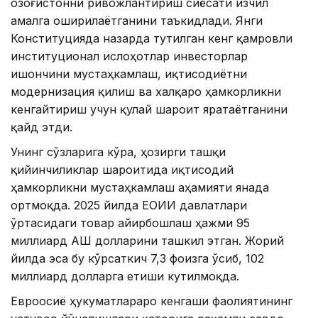
Қозоғистонни ривожлантириш сиёсати изчил
амалга оширилаётганини таъкидлади. Янги
Конституцияда назарда тутилган кенг қамровли
институционал ислоҳотлар инвесторлар
ишончини мустаҳкамлаш, иқтисодиётни
модернизация қилиш ва халқаро ҳамкорликни
кенгайтириш учун қулай шароит яратаётганини
қайд этди.
Унинг сўзларига кўра, ҳозирги ташқи
қийинчиликлар шароитида иқтисодий
ҳамкорликни мустаҳкамлаш аҳамияти янада
ортмоқда. 2025 йилда ЕОИИ давлатлари
ўртасидаги товар айирбошлаш ҳажми 95
миллиард АҚШ долларини ташкил этган. Жорий
йилда эса бу кўрсаткич 7,3 фоизга ўсиб, 102
миллиард долларга етиши кутилмоқда.
Евроосиё ҳукуматлараро кенгаши фаолиятининг