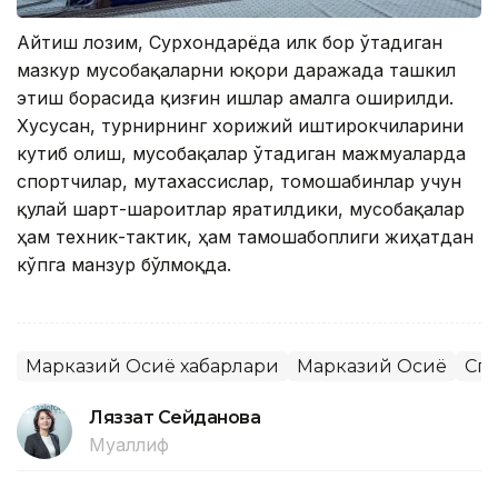
Айтиш лозим, Сурхондарёда илк бор ўтадиган
мазкур мусобақаларни юқори даражада ташкил
этиш борасида қизғин ишлар амалга оширилди.
Хусусан, турнирнинг хорижий иштирокчиларини
кутиб олиш, мусобақалар ўтадиган мажмуаларда
спортчилар, мутахассислар, томошабинлар учун
қулай шарт-шароитлар яратилдики, мусобақалар
ҳам техник-тактик, ҳам тамошабоплиги жиҳатдан
кўпга манзур бўлмоқда.
Марказий Осиё хабарлари
Марказий Осиё
Спо
Ляззат Сейданова
Муаллиф