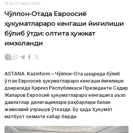
15:38, 07 Август 2026
Чўлпон-Отада Евроосиё
ҳукуматлараро кенгаши йиғилиши
бўлиб ўтди: олтита ҳужжат
имзоланди
ASTANA. Kazinform
–
Чўлпон-Ота шаҳрида бўлиб
ўтган Евроосиё ҳукуматлараро кенгаши йиғилиши
доирасида Қирғиз Республикаси Президенти Садир
Жапаров Евроосиё ҳукуматлараро кенгашига аъзо
давлатлар делегациялари раҳбарлари билан
жамоавий учрашув ўтказди. Бу ҳақда Ҳукумат
матбуот хизмати хабар берди.