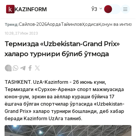
KAZINFORM
ЎЗ
Сайлов-2026
Ақорда
Тайинлов
Ҳодиса
Қонун ва интизо
Тренд:
10:28, 27 Июн 2023
Термизда «Uzbekistan-Grand Prix»
халқаро турнири бўлиб ўтмоқда
TASHKENT. UzA-Kazinform - 26 июнь куни,
Термиздаги «Сурхон-Арена» спорт мажмуасида
юнон-рум, эркин ва аёллар кураши бўйича 17
ёшгача бўлган спортчилар ўртасида «Uzbekistan-
Grand Prix» халқаро турнири бошланди, деб хабар
беради Kazinform UzAга таяниб.