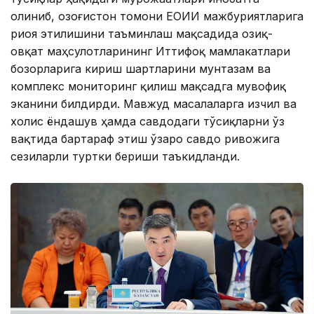
олиниб, Қозоғистон томони ЕОИИ мажбуриятларига
риоя этилишини таъминлаш мақсадида озиқ-
овқат маҳсулотларининг Иттифоқ мамлакатлари
бозорларига кириш шартларини мунтазам ва
комплекс мониторинг қилиш мақсадга мувофиқ
эканини билдирди. Мавжуд масалаларга изчил ва
холис ёндашув ҳамда савдодаги тўсиқларни ўз
вақтида бартараф этиш ўзаро савдо ривожига
сезиларли туртки бериши таъкидланди.