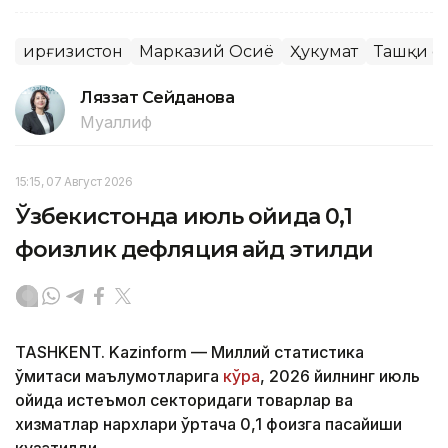
Қирғизистон
Марказий Осиё
Ҳукумат
Ташқи с
Ляззат Сейданова
Муаллиф
15:15, 07 Август 2026
Ўзбекистонда июль ойида 0,1
фоизлик дефляция қайд этилди
TASHKENT. Kazinform — Миллий статистика
қўмитаси маълумотларига
кўра
, 2026 йилнинг июль
ойида истеъмол секторидаги товарлар ва
хизматлар нархлари ўртача 0,1 фоизга пасайиши