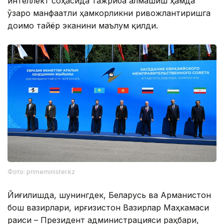
интеллект соҳасида тажриба алмашиш ҳамда
ўзаро манфаатли ҳамкорликни ривожлантиришга
доимо тайёр эканини маълум қилди.
Фото: primeminister.kz
Йиғилишда, шунингдек, Беларусь ва Арманистон
бош вазирлари, Қирғизистон Вазирлар Маҳкамаси
раиси – Президент администрацияси раҳбари,