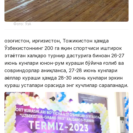
Фото: ЎзА
Қозоғистон, Қирғизистон, Тожикистон ҳамда
Ўзбекистоннинг 200 га яқин cпортчиси иштирок
этаётган халқаро турнир дастурига биноан 26-27
июнь кунлари юнон-рум кураши бўйича ғолиб ва
совриндорлар аниқланса, 27-28 июнь кунлари
аёллар кураши ҳамда 28-30 июнь кунлари эркин
кураш усталари орасида энг кучлилар сараланади.