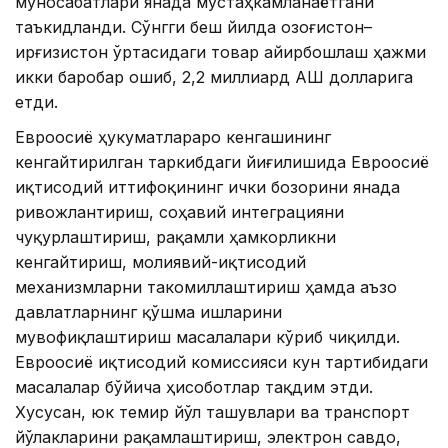
муносабатлари янада мустаҳкамланаётгани
таъкидланди. Сўнгги беш йилда Қозоғистон–
Қирғизистон ўртасидаги товар айирбошлаш ҳажми
икки баробар ошиб, 2,2 миллиард АҚШ долларига
етди.
Евроосиё ҳукуматлараро кенгашининг
кенгайтирилган таркибдаги йиғилишида Евроосиё
иқтисодий иттифоқининг ички бозорини янада
ривожлантириш, соҳавий интеграцияни
чуқурлаштириш, рақамли ҳамкорликни
кенгайтириш, молиявий-иқтисодий
механизмларни такомиллаштириш ҳамда аъзо
давлатларнинг қўшма ишларини
мувофиқлаштириш масалалари кўриб чиқилди.
Евроосиё иқтисодий комиссияси кун тартибидаги
масалалар бўйича ҳисоботлар тақдим этди.
Хусусан, юк темир йўл ташувлари ва транспорт
йўлакларини рақамлаштириш, электрон савдо,