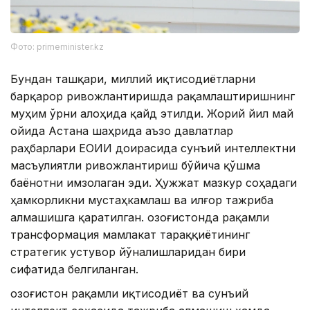
Фото: primeminister.kz
Бундан ташқари, миллий иқтисодиётларни
барқарор ривожлантиришда рақамлаштиришнинг
муҳим ўрни алоҳида қайд этилди. Жорий йил май
ойида Астана шаҳрида аъзо давлатлар
раҳбарлари ЕОИИ доирасида сунъий интеллектни
масъулиятли ривожлантириш бўйича қўшма
баёнотни имзолаган эди. Ҳужжат мазкур соҳадаги
ҳамкорликни мустаҳкамлаш ва илғор тажриба
алмашишга қаратилган. Қозоғистонда рақамли
трансформация мамлакат тараққиётининг
стратегик устувор йўналишларидан бири
сифатида белгиланган.
Қозоғистон рақамли иқтисодиёт ва сунъий