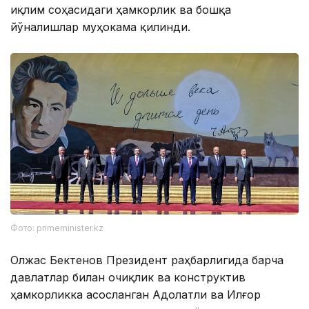
иқлим соҳасидаги ҳамкорлик ва бошқа
йўналишлар муҳокама қилинди.
Фото: primeminister.kz
Олжас Бектенов Президент раҳбарлигида барча
давлатлар билан очиқлик ва конструктив
ҳамкорликка асосланган Адолатли ва Илғор