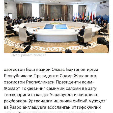
Фото: primeminister.kz
Қозоғистон Бош вазири Олжас Бектенов Қирғиз
Республикаси Президенти Садир Жапаровга
Қозоғистон Республикаси Президенти Қасим-
Жомарт Тоқаевнинг самимий саломи ва эзгу
тилакларини етказди. Учрашувда икки давлат
раҳбарлари ўртасидаги ишончли сиёсий мулоқот
ва ўзаро англашувга асосланган иттифоқчилик