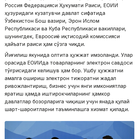
Россия Федерацияси Ҳукумати Раиси, ЕОИИ
ҳузуридаги кузатувчи давлат сифатида
Ўзбекистон Бош вазири, Эрон Ислом
Республикаси ва Куба Республикаси вакиллари,
шунингдек, Евроосиё иқтисодий комиссияси
ҳайъати раиси ҳам сўзга чиқди.
Йиғилиш якунида олтита ҳужжат имзоланди. Улар
орасида ЕОИИда товарларнинг электрон савдоси
тўғрисидаги келишув ҳам бор. Ушбу ҳужжатни
амалга ошириш электрон тижоратни жадал
ривожлантириш, бизнес учун янги имкониятлар
яратиш ҳамда иштирокчиларнинг ҳамкор
давлатлар бозорларига чиқиши учун янада қулай
шарт-шароитларни таъминлашга хизмат қилади.