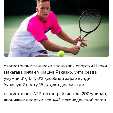
Қозоғистонлик теннисчи япониялик спортчи Наоки
Накагава билан учрашув ўтказиб, учта сетда
умумий 6:7, 6:4, 6:2 ҳисобида зафар қучди.
Учрашув 2 соату 15 дақиқа давом этди.
Қозоғистонлик АТР жаҳон рейтингида 290-ўринда,
япониялик спортчи эса 443-поғонадан жой олган.