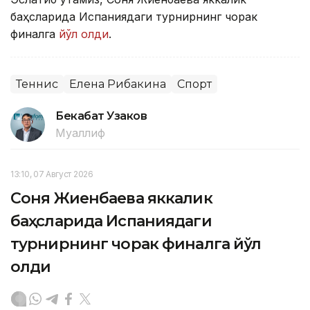
баҳсларида Испаниядаги турнирнинг чорак
финалга
йўл олди
.
Теннис
Елена Рибакина
Спорт
Бекабат Узаков
Муаллиф
13:10, 07 Август 2026
Соня Жиенбаева яккалик
баҳсларида Испаниядаги
турнирнинг чорак финалга йўл
олди