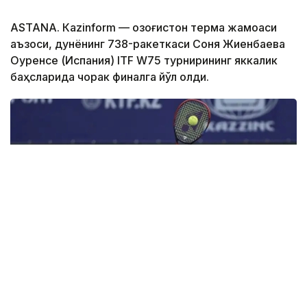
ASTANА. Кazinform — Қозоғистон терма жамоаси
аъзоси, дунёнинг 738-ракеткаси Соня Жиенбаева
Оуренсе (Испания) ITF W75 турнирининг яккалик
баҳсларида чорак финалга йўл олди.
Фото: olympic.kz