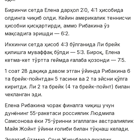
Биринчи сетда Елена дарҳол 2:0, 4:1 ҳисобида
олдинга чиқиб олди. Кейин америкалик теннисчи
ҳисобни қисқартирди, аммо Рибакина ўз
мақсадига эришди — 6:2.
Иккинчи сетда ҳисоб 4:3 бўлганида Ли брейк
қилишга муваффақ бўлди — 5:3. Бироқ, Елена
кетма-кет тўртта геймда ғалаба қозонди — 7:5.
1 соат 28 дақиқа давом этган ўйинда Рибакина 6
та брейк-пойнтдан 5 тасини ва 2 та эйсни қўлга
киритди. Ли 2 та брейк (4 та брейк-пойнт) билан
чекланган эди.
Елена Рибакина чорак финалга чиқиш учун
дунёнинг 55-ракетаси россиялик Людмила
Самсонова ёки 75-ўринни эгаллаган австралиялик
Майя Жойнт ўйини ғолиби билан тўқнаш келади.
Эслатиб ўтамиз, Соня Жиенбаева яккалик