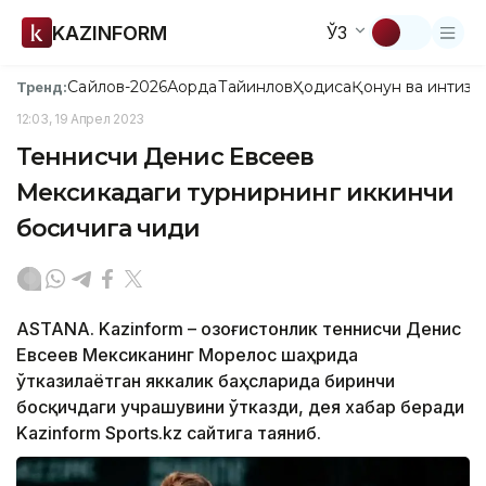
KAZINFORM
ЎЗ
Сайлов-2026
Ақорда
Тайинлов
Ҳодиса
Қонун ва интизо
Тренд:
12:03, 19 Апрел 2023
Теннисчи Денис Евсеев
Мексикадаги турнирнинг иккинчи
босқичига чиқди
ASTANA. Kazinform – Қозоғистонлик теннисчи Денис
Евсеев Мексиканинг Морелос шаҳрида
ўтказилаётган яккалик баҳсларида биринчи
босқичдаги учрашувини ўтказди, дея хабар беради
Kazinform Sports.kz сайтига таяниб.