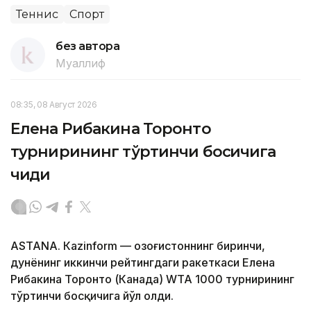
Теннис
Спорт
без автора
Муаллиф
08:35, 08 Август 2026
Елена Рибакина Торонто
турнирининг тўртинчи босқичига
чиқди
ASTANА. Кazinform — Қозоғистоннинг биринчи,
дунёнинг иккинчи рейтингдаги ракеткаси Елена
Рибакина Торонто (Канада) WТА 1000 турнирининг
тўртинчи босқичига йўл олди.