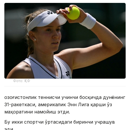
Фото: ҚТФ
Қозоғистонлик теннисчи учинчи босқичда дунёнинг
31-ракеткаси, америкалик Энн Лига қарши ўз
маҳоратини намойиш этди.
Бу икки спортчи ўртасидаги биринчи учрашув
эди.