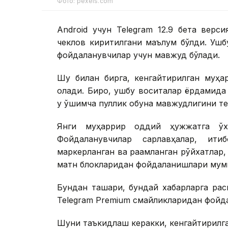
Фото: pexels.com
Android учун Telegram 12.9 бета верс
чеклов киритилгани маълум бўлди. Ушбу
фойдаланувчилар учун мавжуд бўлади.
Шу билан бирга, кенгайтирилган муҳа
қолади. Бироқ, ушбу воситалар ёрдамид
у қўшимча пуллик обуна мавжудлигини т
Янги муҳаррир оддий ҳужжатга ў
Фойдаланувчилар сарлавҳалар, иқти
маркерланган ва рақамланган рўйхатлар, 
матн блокларидан фойдаланишлари мум
Бундан ташқари, бундай хабарларга рас
Telegram Premium смайликларидан фойд
Шуни таъкидлаш керакки, кенгайтирилга