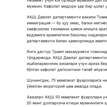
«жамият учун юк бўлиши мумкин» деб ба
мумкин. Кафолат миқдори ҳар бир ҳолат 
АҚШ Давлат департаменти вакили Томм
иммиграция — бу ҳуқуқ эмас, балки имтиё
хавфсизлик тизимини ҳимоя қилишга қара
ёрдамига қарамлигини баҳолаш қоидалар
департаменти билан ҳамкорликда амалг
Янги дастур Трамп маъмурияти томонид
тўлдирмоқда. АҚШ Давлат департаменти 
ишбилармонлик визалари учун ариза бер
бўлган кафолат депозитини талаб қилувчи
Шунингдек, 75 мамлакат фуқароларига 
қўйилган мораторий ҳам амалда қолади.
Аввалроқ АҚШ 50 мамлакат фуқаролари у
20 минг долларгача етиши мумкинлиги ҳа