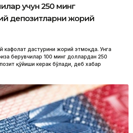
илар учун 250 минг
вий депозитларни жорий
ий кафолат дастурини жорий этмоқда. Унга
риза берувчилар 100 минг доллардан 250
позит қўйиши керак бўлади, деб хабар