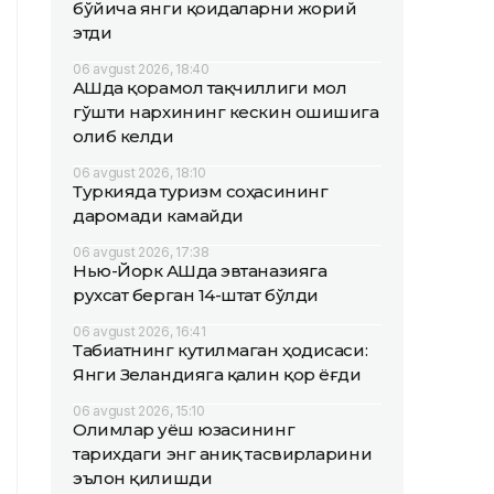
бўйича янги қоидаларни жорий
этди
06 avgust 2026, 18:40
АҚШда қорамол тақчиллиги мол
гўшти нархининг кескин ошишига
олиб келди
06 avgust 2026, 18:10
Туркияда туризм соҳасининг
даромади камайди
06 avgust 2026, 17:38
Нью-Йорк АҚШда эвтаназияга
рухсат берган 14-штат бўлди
06 avgust 2026, 16:41
Табиатнинг кутилмаган ҳодисаси:
Янги Зеландияга қалин қор ёғди
06 avgust 2026, 15:10
Олимлар Қуёш юзасининг
тарихдаги энг аниқ тасвирларини
эълон қилишди