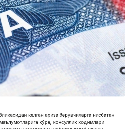
ликасидан келган ариза берувчиларга нисбатан
маълумотларига кўра, консуллик ходимлари