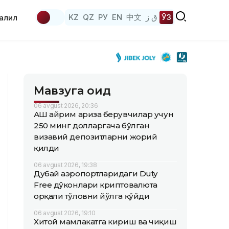
KZ
QZ
РУ
EN
中文
ق ز
ЎЗ
аҳлил
Мавзуга оид
06 avgust 2026, 20:36
АҚШ айрим ариза берувчилар учун
250 минг долларгача бўлган
визавий депозитларни жорий
қилди
06 avgust 2026, 19:38
Дубай аэропортларидаги Duty
Free дўконлари криптовалюта
орқали тўловни йўлга қўйди
06 avgust 2026, 19:10
Хитой мамлакатга кириш ва чиқиш