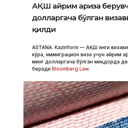
АҚШ айрим ариза берувч
долларгача бўлган виза
қилди
ASTANA. Kazinform — АҚШ янги визав
кўра, иммиграцион виза учун айрим а
минг долларгача бўлган миқдорда де
беради
Bloomberg Law.