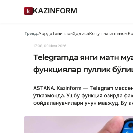
KAZINFORM
Ақорда
Тайинлов
Ҳодиса
Қонун ва интизом
Ко
Тренд:
17:08, 09 Июл 2026
Теlegramда янги матн му
функциялар пуллик бўл
ASTANА. Кazinform — Тelegram мессе
ўтказмоқда. Ушбу функция ҳозирда фа
фойдаланувчилари учун мавжуд. Бу ҳа