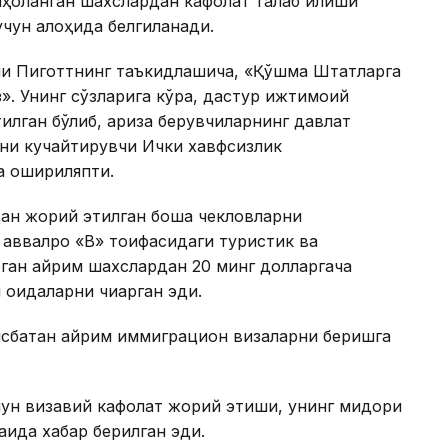
ҳоланган шахслардан кафолат талаб қилиши
учун алоҳида белгиланади.
и Пиготтнинг таъкидлашича, «Қўшма Штатларга
з». Унинг сўзларига кўра, дастур ижтимоий
тилган бўлиб, ариза берувчиларнинг давлат
ини кучайтирувчи Ички хавфсизлик
а ошириляпти.
ан жорий этилган бошқа чекловларни
аввалроқ «B» тоифасидаги туристик ва
ган айрим шахслардан 20 минг долларгача
 қоидаларни чиқарган эди.
нисбатан айрим иммиграцион визаларни беришга
чун визавий кафолат жорий этиши, унинг миқдори
қида хабар берилган эди.