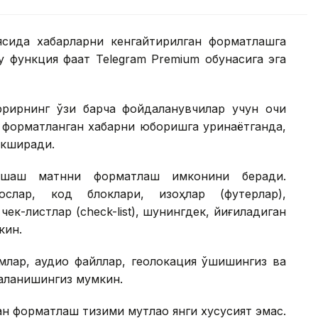
иясида хабарларни кенгайтирилган форматлашга
 функция фақат Telegram Premium обунасига эга
ррирнинг ўзи барча фойдаланувчилар учун очиқ
а форматланган хабарни юборишга уринаётганда,
екширади.
хшаш матнни форматлаш имконини беради.
бослар, код блоклари, изоҳлар (футерлар),
чек-листлар (check-list), шунингдек, йиғиладиган
кин.
млар, аудио файллар, геолокация қўшишингиз ва
аланишингиз мумкин.
н форматлаш тизими мутлақо янги хусусият эмас.