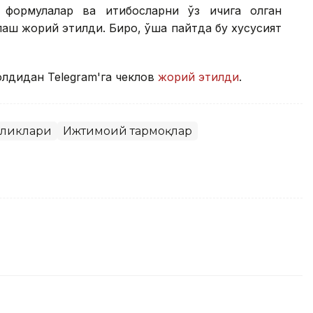
 формулалар ва иқтибосларни ўз ичига олган
лаш жорий этилди. Бироқ, ўша пайтда бу хусусият
лдидан Telegram'га чеклов
жорий этилди
.
иликлари
Ижтимоий тармоқлар