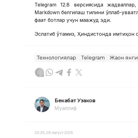
Telegram 12.8 версиясида жадваллар,
Markdown белгилаш тилини қўллаб-қувват
фақат ботлар учун мавжуд эди.
Эслатиб ўтамиз, Ҳиндистонда имтиҳон о
Технологиялар
Telegram
Жаҳон янг
Бекабат Узаков
Муаллиф
20:36, 06 Август 2026