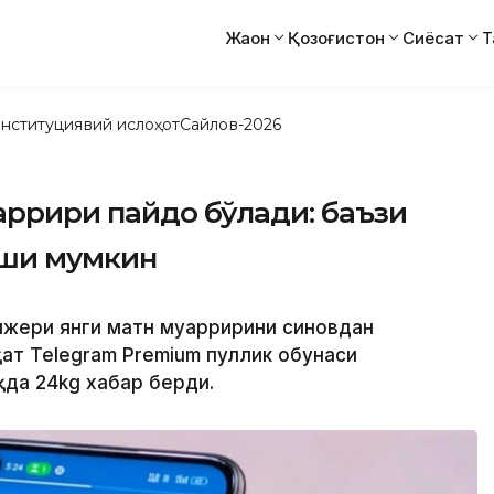
Жаҳон
Қозоғистон
Сиёсат
Т
нституциявий ислоҳот
Сайлов-2026
ҳаррири пайдо бўлади: баъзи
иши мумкин
нжери янги матн муҳарририни синовдан
қат Telegram Premium пуллик обунаси
қда 24kg хабар берди.