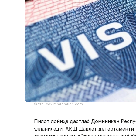
Фото: coximmigration.com
Пилот лойиҳа дастлаб Доминикан Респуб
қўлланилади. АҚШ Давлат департаменти 