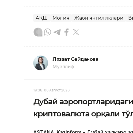
АҚШ
Молия
Жаҳон янгиликлари
В
Ляззат Сейданова
Муаллиф
19:38, 06 Август 2026
Дубай аэропортларидаги 
криптовалюта орқали тў
ASTANA. Kazinform - Дубай халқаро а