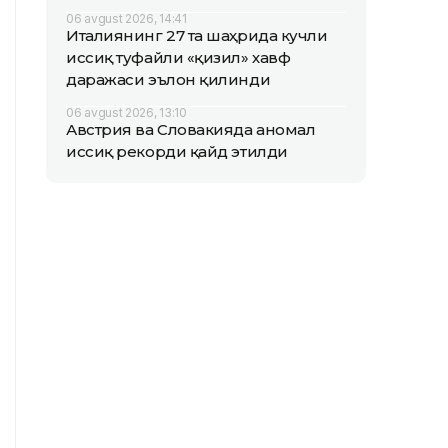
06 avgust 2026, 14:41
Италиянинг 27 та шаҳрида кучли
иссиқ туфайли «қизил» хавф
даражаси эълон қилинди
06 avgust 2026, 13:10
Австрия ва Словакияда аномал
иссиқ рекорди қайд этилди