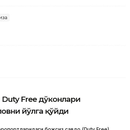
иза
Duty Free дўконлари
ловни йўлга қўйди
эропортларидаги божсиз савдо (Duty Free)