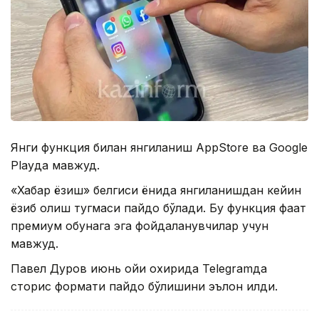
Янги функция билан янгиланиш AppStore ва Google
Playда мавжуд.
«Хабар ёзиш» белгиси ёнида янгиланишдан кейин
ёзиб олиш тугмаси пайдо бўлади. Бу функция фақат
премиум обунага эга фойдаланувчилар учун
мавжуд.
Павел Дуров июнь ойи охирида Telegramда
сторис формати пайдо бўлишини эълон қилди.