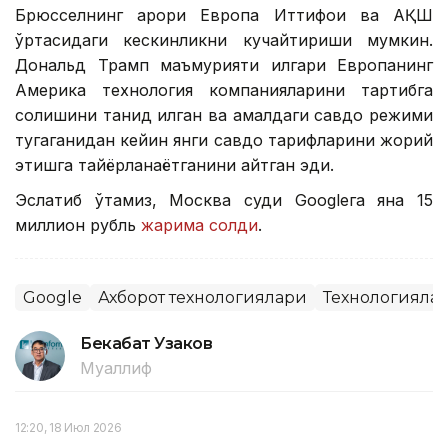
Брюсселнинг қарори Европа Иттифоқи ва АҚШ
ўртасидаги кескинликни кучайтириши мумкин.
Дональд Трамп маъмурияти илгари Европанинг
Америка технология компанияларини тартибга
солишини танқид қилган ва амалдаги савдо режими
тугаганидан кейин янги савдо тарифларини жорий
этишга тайёрланаётганини айтган эди.
Эслатиб ўтамиз, Москва суди Googleга яна 15
миллион рубль
жарима солди
.
Google
Ахборот технологиялари
Технологияла
Бекабат Узаков
Муаллиф
12:20, 18 Июл 2026