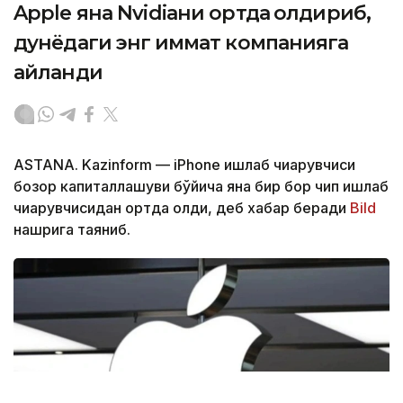
Apple яна Nvidiaни ортда қолдириб,
дунёдаги энг қиммат компанияга
айланди
ASTANA. Kazinform — iPhone ишлаб чиқарувчиси
бозор капиталлашуви бўйича яна бир бор чип ишлаб
чиқарувчисидан ортда қолди, деб хабар беради
Bild
нашрига таяниб.