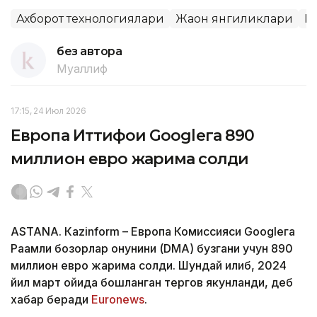
Ахборот технологиялари
Жаҳон янгиликлари
Р
без автора
Муаллиф
17:15, 24 Июл 2026
Европа Иттифоқи Googleга 890
миллион евро жарима солди
ASTANА. Кazinform – Европа Комиссияси Googleга
Рақамли бозорлар қонунини (DMA) бузгани учун 890
миллион евро жарима солди. Шундай қилиб, 2024
йил март ойида бошланган тергов якунланди, деб
хабар беради
Euronews
.