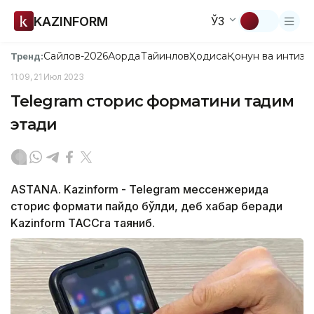
KAZINFORM
ЎЗ
Сайлов-2026
Ақорда
Тайинлов
Ҳодиса
Қонун ва интизо
Тренд:
11:09, 21 Июл 2023
Telegram сторис форматини тақдим
этади
ASTANA. Kazinform - Telegram мессенжерида
сторис формати пайдо бўлди, деб хабар беради
Kazinform ТАССга таяниб.