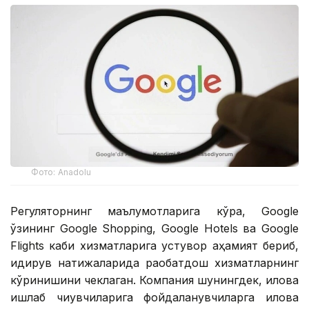
Фото: Аnadolu
Регуляторнинг маълумотларига кўра, Google
ўзининг Google Shopping, Google Hotels ва Google
Flights каби хизматларига устувор аҳамият бериб,
қидирув натижаларида рақобатдош хизматларнинг
кўринишини чеклаган. Компания шунингдек, илова
ишлаб чиқувчиларига фойдаланувчиларга илова