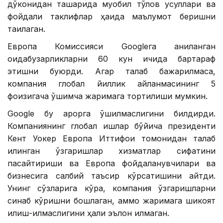
дўконидан ташқарида муқобил тўлов усуллари ва
фойдали таклифлар ҳақида маълумот беришни
тақиқлаган.
Европа Комиссияси Googleга аниқланган
қоидабузарликларни 60 кун ичида бартараф
этишни буюрди. Агар талаб бажарилмаса,
компания глобал йиллик айланмасининг 5
фоизигача қўшимча жаримага тортилиши мумкин.
Google бу қарорга қўшилмаслигини билдирди.
Компаниянинг глобал ишлар бўйича президенти
Кент Уокер Европа Иттифоқи томонидан талаб
қилинган ўзгаришлар хизматлар сифатини
пасайтириши ва Европа фойдаланувчилари ва
бизнесига салбий таъсир кўрсатишини айтди.
Унинг сўзларига кўра, компания ўзгаришларни
синаб кўришни бошлаган, аммо жаримага шикоят
қилиш-қилмаслигини ҳали эълон қилмаган.