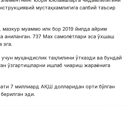
в элементнинг юқори юкламаларга чидамлилигини
нструкциявий мустаҳкамлигига салбий таъсир
 мазкур муаммо илк бор 2019 йилда айрим
да аниқланган. 737 Max самолётлари эса ўхшаш
 эга.
ш учун муҳандислик таҳлилини ўтказди ва бундай
ган ўзгартишларни ишлаб чиқариш жараёнига
мати 7 миллиард АҚШ долларидан ортиқ бўлган
 берилган эди.