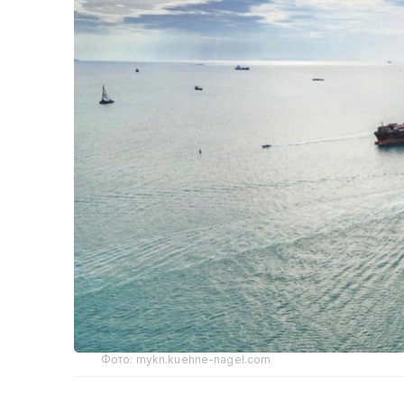
Фото: mykn.kuehne-nagel.com