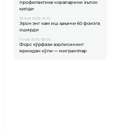
профилактика чораларини эълон
қилди
18 mart 2026, 14:10
Эрон энг кам иш ҳақини 60 фоизга
оширди
11 mart 2026, 08:00
Форс кўрфази аҳолисининг
ярмидан кўпи — мигрантлар