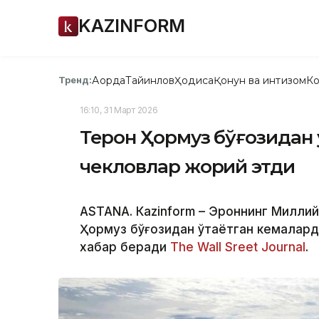
KAZINFORM
Ақорда
Тайинлов
Ҳодиса
Қонун ва интизом
Ко
Тренд:
16:10, 31 Март 2026
Теҳрон Ҳормуз бўғозидан
чекловлар жорий этди
ASTANА. Кazinform – Эроннинг Миллий 
Ҳормуз бўғозидан ўтаётган кемалард
хабар беради
The Wall Sreet Journal
.