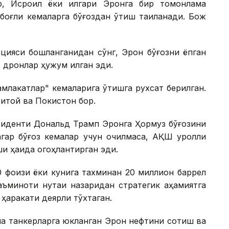
р, Исроил ёки илгари Эронга бир томонлама
боғлиқ кемаларга бўғоздан ўтиш тақиқланади. Бож
цияси бошланганидан сўнг, Эрон бўғозни ёпган
 дронлар ҳужум қилган эди.
амлакатлар" кемаларига ўтишга рухсат берилган.
Хитой ва Покистон бор.
зиденти Дональд Трамп Эронга Ҳормуз бўғозини
агар бўғоз кемалар учун очилмаса, АҚШ қуролли
и ҳақида огоҳлантирган эди.
 фоизи ёки кунига тахминан 20 миллион баррел
аъминоти нуқтаи назаридан стратегик аҳамиятга
т ҳаракати деярли тўхтаган.
ча танкерларга юкланган Эрон нефтини сотиш ва