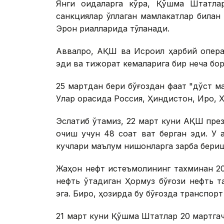
Янги қоидаларга кўра, Қўшма Штатла
санкциялар қўллаган мамлакатлар билан 
Эрон риалларида тўланади.
Аввалроқ, АҚШ ва Исроил ҳарбий опера
эди ва тижорат кемаларига бир неча бор
25 мартдан бери бўғоздан фақат "дўст м
Улар орасида Россия, Ҳиндистон, Ироқ, 
Эслатиб ўтамиз, 22 март куни АҚШ пре
очиш учун 48 соат вақт берган эди. У 
кучлари маълум нишонларга зарба бериш
Жаҳон нефт истеъмолининг тахминан 20
нефть ўтадиган Ҳормуз бўғози нефть т
эга. Бироқ, ҳозирда бу бўғозда транспор
21 март куни Қўшма Штатлар 20 мартга