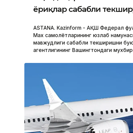
ёриқлар сабабли текшир
ASTANA. Kazinform - АҚШ Федерал фуқ
Max самолётларининг юзлаб намунас
мавжудлиги сабабли текширишни буюр
агентлигининг Вашингтондаги мухби