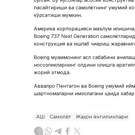
бўлган. Бу нуқсонлар асосий конструкти
пасайтириши ва самолётнинг умумий ко
кўрсатиши мумкин.
Америка корпорацияси маълум қилишича,
Boeing 737 Next Generation самолётлари
конструкция ва ишлаб чиқариш жараёнига
Boeing муаммонинг асл сабабини аниқла
носозликларнинг олдини олишга қаратил
жорий этмоқда.
Аввалроқ Пентагон ва Boeing умумий қий
шартномаларни имзолагани ҳақида хабар
АҚШ
Самолёт
Жаҳон янгиликлари