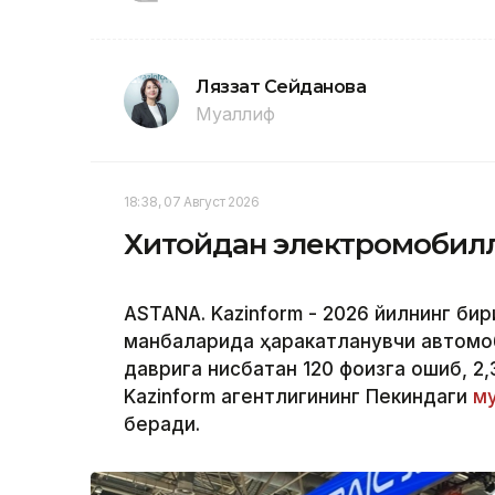
Ляззат Сейданова
Муаллиф
18:38, 07 Август 2026
Хитойдан электромобилл
ASTANA. Kazinform - 2026 йилнинг би
манбаларида ҳаракатланувчи автомоб
даврига нисбатан 120 фоизга ошиб, 2,
Kazinform агентлигининг Пекиндаги
му
беради.