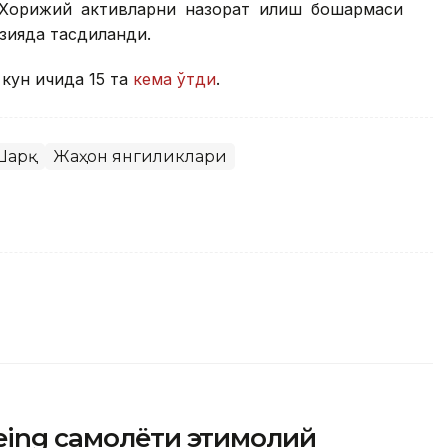
 Хорижий активларни назорат қилиш бошқармаси
зияда тасдиқланди.
 кун ичида 15 та
кема ўтди
.
Шарқ
Жаҳон янгиликлари
ing самолёти эҳтимолий