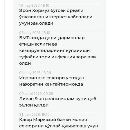
13 may 2026, 18:10
Эрон Ҳормуз бўғози орқали
ўтказилган интернет кабеллари
учун ҳақ олади
06 may 2026, 18:10
БМТ: Ғазода дори-дармонлар
етишмаслиги ва
кемирувчиларнинг кўпайиши
туфайли тери инфекциялари авж
олди
04 may 2026, 18:09
Исроил Ғазо сектори устидан
назоратни кенгайтирмоқда
09 aprel 2026, 09:09
Ливан 9 апрелни мотам куни деб
эълон қилди
31 mart 2026, 19:10
Қатар Марказий банки молия
секторини қўллаб-қувватлаш учун