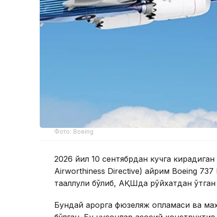
Фото: Boeing
2026 йил 10 сентябрдан кучга кирадиган
Airworthiness Directive) айрим Boeing 73
тааллуқли бўлиб, АҚШда рўйхатдан ўтган
Бундай қарорга фюзеляж қопламаси ва ма