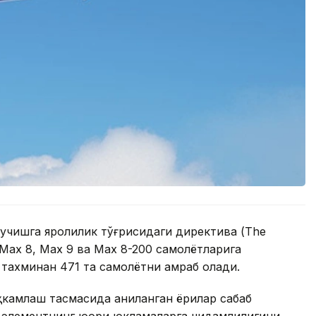
 учишга яроқлилик тўғрисидаги директива (The
7 Max 8, Max 9 ва Max 8-200 самолётларига
 тахминан 471 та самолётни қамраб олади.
ҳкамлаш тасмасида аниқланган ёриқлар сабаб