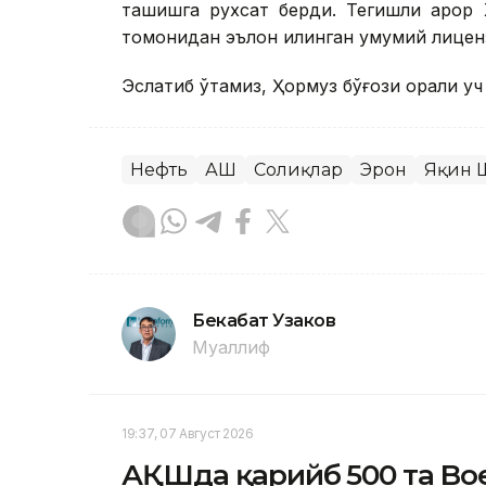
ташишга рухсат берди. Тегишли қарор
томонидан эълон қилинган умумий лицен
Эслатиб ўтамиз, Ҳормуз бўғози орқали уч
Нефть
АҚШ
Солиқлар
Эрон
Яқин 
Бекабат Узаков
Муаллиф
19:37, 07 Август 2026
АҚШда қарийб 500 та Boe