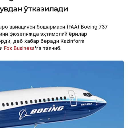
увдан ўтказилади
аро авиацияси бошқармаси (FAA) Boeing 737
ини фюзеляжда эҳтимолий ёриқлар
ди, деб хабар беради Kazinform
ри
Fox Business
'га таяниб.