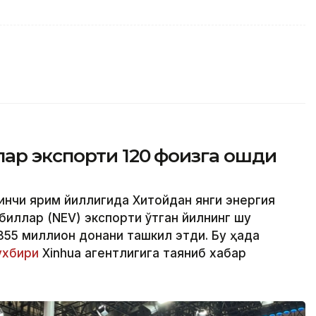
ар экспорти 120 фоизга ошди
ринчи ярим йиллигида Хитойдан янги энергия
иллар (NEV) экспорти ўтган йилнинг шу
355 миллион донани ташкил этди. Бу ҳақда
хбири
Xinhua агентлигига таяниб хабар