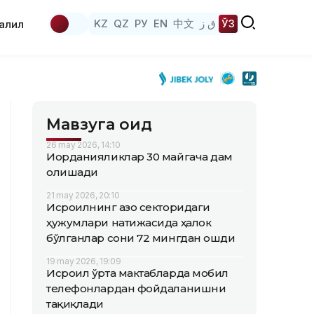
KZ
QZ
РУ
EN
中文
ق ز
ЎЗ
аҳлил
Мавзуга оид
26 may 2026, 14:10
Иорданияликлар 30 майгача дам
олишади
21 may 2026, 20:10
Исроилнинг Ғазо секторидаги
ҳужумлари натижасида ҳалок
бўлганлар сони 72 мингдан ошди
19 may 2026, 19:09
Исроил ўрта мактабларда мобил
телефонлардан фойдаланишни
тақиқлади