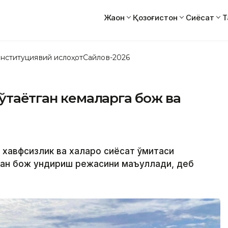
Жаҳон
Қозоғистон
Сиёсат
Т
нституциявий ислоҳот
Сайлов-2026
 ўтаётган кемаларга бож ва
хавфсизлик ва халқаро сиёсат қўмитаси
ан бож ундириш режасини маъқуллади, деб