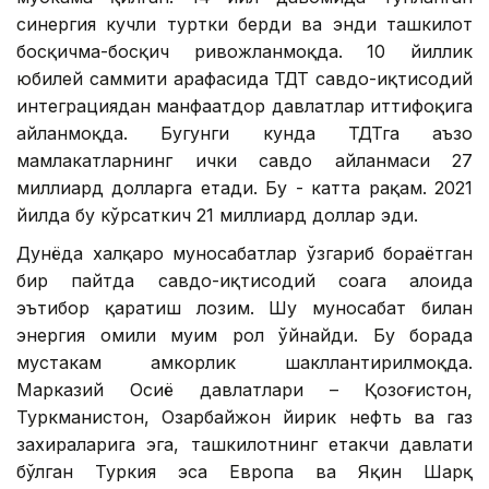
синергия кучли туртки берди ва энди ташкилот
босқичма-босқич ривожланмоқда. 10 йиллик
юбилей саммити арафасида ТДТ савдо-иқтисодий
интеграциядан манфаатдор давлатлар иттифоқига
айланмоқда. Бугунги кунда ТДТга аъзо
мамлакатларнинг ички савдо айланмаси 27
миллиард долларга етади. Бу - катта рақам. 2021
йилда бу кўрсаткич 21 миллиард доллар эди.
Дунёда халқаро муносабатлар ўзгариб бораётган
бир пайтда савдо-иқтисодий соҳага алоҳида
эътибор қаратиш лозим. Шу муносабат билан
энергия омили муҳим рол ўйнайди. Бу борада
мустаҳкам ҳамкорлик шакллантирилмоқда.
Марказий Осиё давлатлари – Қозоғистон,
Туркманистон, Озарбайжон йирик нефть ва газ
захираларига эга, ташкилотнинг етакчи давлати
бўлган Туркия эса Европа ва Яқин Шарқ