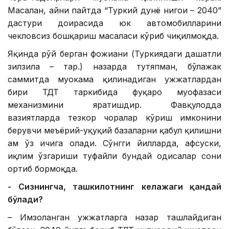
Масалан, айни пайтда “Туркий дунё нигоҳи – 2040”
дастури доирасида юк автомобилларини
чекловсиз бошқариш масаласи кўриб чиқилмоқда.
Яқинда рўй берган фожиани (Туркиядаги даҳшатли
зилзила – таҳр.) назарда тутяпман, бўлажак
саммитда муҳокама қилинадиган ҳужжатлардан
бири ТДТ таркибида фуқаро муҳофазаси
механизмини яратишдир. Фавқулодда
вазиятларда тезкор чоралар кўриш имконини
берувчи меъёрий-ҳуқуқий базаларни қабул қилишни
ҳам ўз ичига олади. Сўнгги йилларда, афсуски,
иқлим ўзгариши туфайли бундай ҳодисалар сони
ортиб бормоқда.
- Сизнингча, ташкилотнинг келажаги қандай
бўлади?
– Имзоланган ҳужжатларга назар ташлайдиган