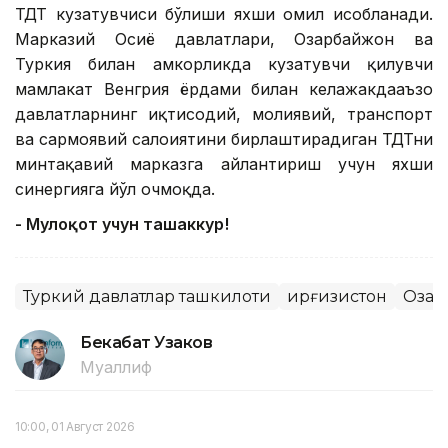
ТДТ кузатувчиси бўлиши яхши омил ҳисобланади.
Марказий Осиё давлатлари, Озарбайжон ва
Туркия билан ҳамкорликда кузатувчи қилувчи
мамлакат Венгрия ёрдами билан келажакдааъзо
давлатларнинг иқтисодий, молиявий, транспорт
ва сармоявий салоҳиятини бирлаштирадиган ТДТни
минтақавий марказга айлантириш учун яхши
синергияга йўл очмоқда.
- Мулоқот учун ташаккур!
Туркий давлатлар ташкилоти
Қирғизистон
Озар
Бекабат Узаков
Муаллиф
10:00, 01 Август 2026