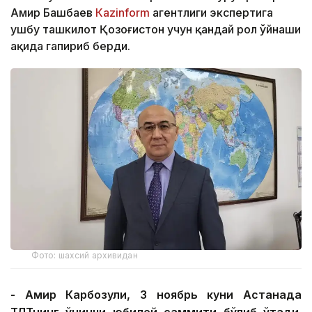
Амир Башбаев
Кazinform
агентлиги экспертига
ушбу ташкилот Қозоғистон учун қандай рол ўйнаши
ҳақида гапириб берди.
Фото: шахсий архивидан
- Амир Карбозули, 3 ноябрь куни Астанада