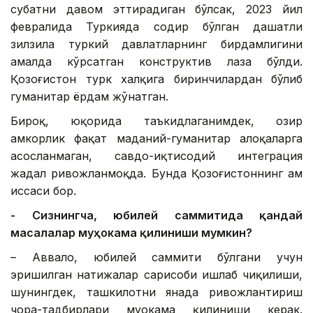
суҳбатни давом эттирадиган бўлсак, 2023 йил
февралида Туркияда содир бўлган даҳшатли
зилзила туркий давлатларнинг бирдамлигини
амалда кўрсатган конструктив лаҳза бўлди.
Қозоғистон турк халқига биринчилардан бўлиб
гуманитар ёрдам жўнатган.
Бироқ, юқорида таъкидлаганимдек, ҳозир
ҳамкорлик фақат маданий-гуманитар алоқаларга
асосланмаган, савдо-иқтисодий интеграция
жадал ривожланмоқда. Бунда Қозоғистоннинг ҳам
ҳиссаси бор.
- Сизнингча, юбилей саммитида қандай
масалалар муҳокама қилиниши мумкин?
– Аввало, юбилей саммити бўлгани учун
эришилган натижалар сарҳисоби ишлаб чиқилиши,
шунингдек, ташкилотни янада ривожлантириш
чора-тадбирлари муҳокама қилиниши керак.