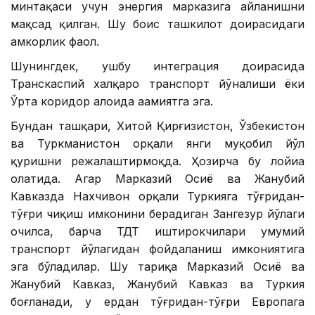
минтақаси учун энергия марказига айланишни
мақсад қилган. Шу боис ташкилот доирасидаги
ҳамкорлик фаол.
Шунингдек, ушбу интеграция доирасида
Транскаспий халқаро транспорт йўналиши ёки
Ўрта коридор алоҳида аҳамиятга эга.
Бундан ташқари, Хитой Қирғизистон, Ўзбекистон
ва Туркманистон орқали янги муқобил йўл
қуришни режалаштирмоқда. Ҳозирча бу лойиҳа
ҳолатида. Агар Марказий Осиё ва Жанубий
Кавказда Нахчивон орқали Туркияга тўғридан-
тўғри чиқиш имконини берадиган Зангезур йўлаги
очилса, барча ТДТ иштирокчилари умумий
транспорт йўлагидан фойдаланиш имкониятига
эга бўладилар. Шу тариқа Марказий Осиё ва
Жанубий Кавказ, Жанубий Кавказ ва Туркия
боғланади, у ердан тўғридан-тўғри Европага