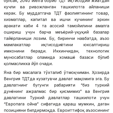
бўлсак, 2040 йилга бориб ТДТ иқтисодий жиҳатдан
кучли ва ривожланган ташкилотга айланиши
керак. Бу муддатгача ТДТ фаолиятининг товар,
хизматлар, капитал ва ишчи кучининг эркин
ҳаракати каби 4 та асосий тамойилини амалга
ошириш учун барча меъёрий-ҳуқуқий базалар
тайёрланиши лозим. Бу, биринчи навбатда, аъзо
мамлакатлар иқтисодиётини юксалтириш
имконини беради. Иккинчидан, технологик
муносабатлар оламида хомашё базаси бўлиб
қолмасликка йўл очади.
Яна бир масалага тўхталиб ўтмоқчиман. Ҳозирда
Венгрия ТДТда кузатувчи давлат мақомига эга. Бу
давлатнинг бугунги раҳбарияти “биз туркий
дунёнинг ажралмас бир қисмимиз” ва Венгрия
давлатини Туркий давлатлар ташкилоти учун
“Европага ойна” сифатида қараш мумкин, деган
позицияни билдирмоқда. Евроиттифоқ аъзосининг