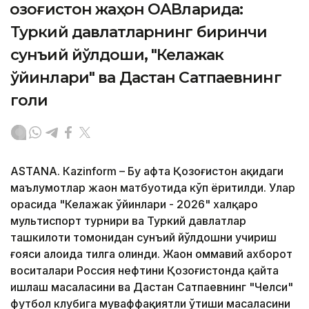
Қозоғистон жаҳон ОАВларида:
Туркий давлатларнинг биринчи
сунъий йўлдоши, "Келажак
ўйинлари" ва Дастан Сатпаевнинг
голи
ASTANА. Кazinform – Бу ҳафта Қозоғистон ҳақидаги
маълумотлар жаҳон матбуотида кўп ёритилди. Улар
орасида "Келажак ўйинлари - 2026" халқаро
мультиспорт турнири ва Туркий давлатлар
ташкилоти томонидан сунъий йўлдошни учириш
ғояси алоҳида тилга олинди. Жаҳон оммавий ахборот
воситалари Россия нефтини Қозоғистонда қайта
ишлаш масаласини ва Дастан Сатпаевнинг "Челси"
футбол клубига муваффақиятли ўтиши масаласини