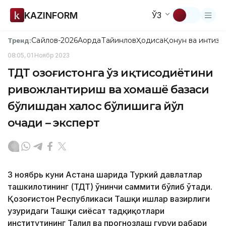
KAZINFORM
ЎЗ
Сайлов-2026
Ақорда
Тайинлов
Ҳодиса
Қонун ва интизо
Тренд:
08:05, 01 Ноябр 2023
ТДТ Қозоғистонга ўз иқтисодиётини
ривожлантириш ва хомашё базаси
бўлишдан халос бўлишига йўл
очади – эксперт
3 ноябрь куни Астана шаҳрида Туркий давлатлар
ташкилотининг (ТДТ) ўнинчи саммити бўлиб ўтади.
Қозоғистон Республикаси Ташқи ишлар вазирлиги
ҳузуридаги Ташқи сиёсат тадқиқотлари
институтининг Таҳлил ва прогнозлаш гуруҳи раҳбари