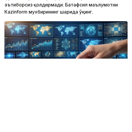
эътиборсиз қолдирмади. Батафсил маълумотни
Кazinform мухбирининг шарҳида ўқинг.
Коллаж: Kazinform/ СИ
Report: Туркий давлатлар биринчи марта сунъий
йўлдошни учиришади
Туркий давлатлар ташкилоти биринчи марта