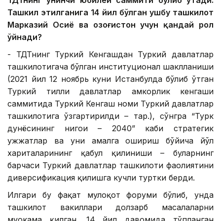
ТДТнинг ўнинчи юбилей саммити бўлиб ўтади.
Ташкил этилганига 14 йил бўлган ушбу ташкилот
Марказий Осиё ва Қозоғистон учун қандай рол
ўйнади?
- ТДТнинг Туркий Кенгашдан Туркий давлатлар
ташкилотигача бўлган институционал шаклланиши
(2021 йил 12 ноябрь куни Истанбулда бўлиб ўтган
Туркий тилли давлатлар ҳамкорлик кенгаши
саммитида Туркий Кенгаш номи Туркий давлатлар
ташкилотига ўзгартирилди – таҳр.), сўнгра “Турк
дунёсининг нигоҳи – 2040” каби стратегик
ҳужжатлар ва уни амалга ошириш бўйича йўл
хариталарининг қабул қилиниши – буларнинг
барчаси Туркий давлатлар ташкилоти фаолиятини
диверсификация қилишга кучли туртки берди.
Илгари бу фақат мулоқот форуми бўлиб, унда
ташкилот вакиллари долзарб масалаларни
муҳокама қилган. 14 йил давомида тўпланган