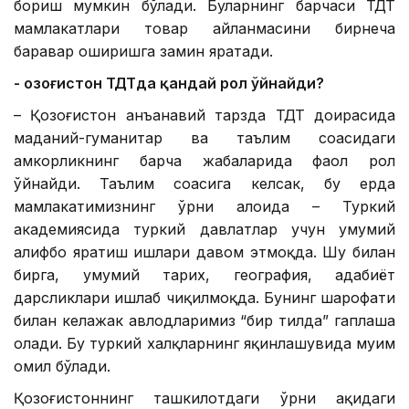
бориш мумкин бўлади. Буларнинг барчаси ТДТ
мамлакатлари товар айланмасини бирнеча
баравар оширишга замин яратади.
- Қозоғистон ТДТда қандай рол ўйнайди?
– Қозоғистон анъанавий тарзда ТДТ доирасида
маданий-гуманитар ва таълим соҳасидаги
ҳамкорликнинг барча жабҳаларида фаол рол
ўйнайди. Таълим соҳасига келсак, бу ерда
мамлакатимизнинг ўрни алоҳида – Туркий
академиясида туркий давлатлар учун умумий
алифбо яратиш ишлари давом этмоқда. Шу билан
бирга, умумий тарих, география, адабиёт
дарсликлари ишлаб чиқилмоқда. Бунинг шарофати
билан келажак авлодларимиз “бир тилда” гаплаша
олади. Бу туркий халқларнинг яқинлашувида муҳим
омил бўлади.
Қозоғистоннинг ташкилотдаги ўрни ҳақидаги