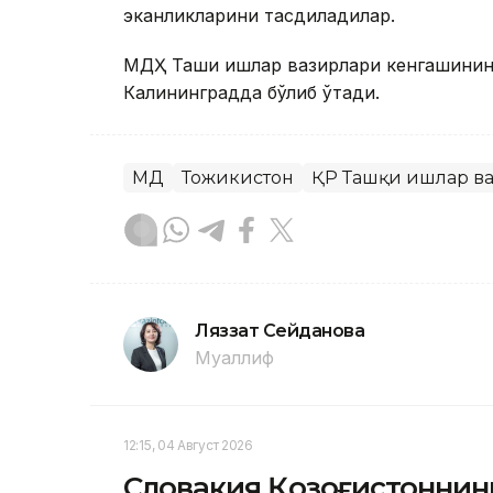
эканликларини тасдиқладилар.
МДҲ Ташқи ишлар вазирлари кенгашинин
Калининградда бўлиб ўтади.
МДҲ
Тожикистон
ҚР Ташқи ишлар в
Ляззат Сейданова
Муаллиф
12:15, 04 Август 2026
Словакия Қозоғистоннин