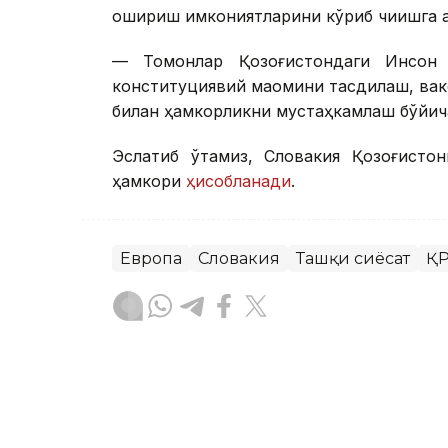
ошириш имкониятларини кўриб чиқишга 
— Томонлар Қозоғистондаги Инсон ҳ
конституциявий мақомини тасдиқлаш, ва
билан ҳамкорликни мустаҳкамлаш бўйич
Эслатиб ўтамиз, Словакия Қозоғисто
ҳамкори
ҳисобланади
.
Европа
Словакия
Ташқи сиёсат
ҚР
Бекабат Узаков
Муаллиф