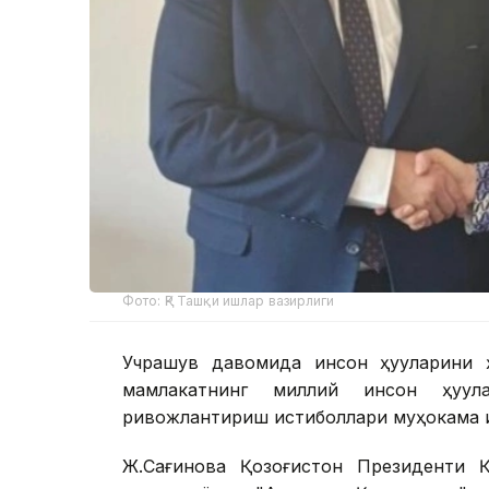
Фото: ҚР Ташқи ишлар вазирлиги
Учрашув давомида инсон ҳуқуқларини 
мамлакатнинг миллий инсон ҳуқуқл
ривожлантириш истиқболлари муҳокама қ
Ж.Сағинова Қозоғистон Президенти Қ