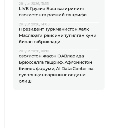
29 iyun 2026, 15:55
LIVE: Грузия Бош вазирининг
Қозоғистонга расмий ташрифи
29 iyun 2026, 14:00
Президент Туркманистон Халқ
Маслаҳати раисини туғилган куни
билан табриклади
28 iyun 2026, 08:00
Қозоғистон жаҳон ОАВларида:
Брюсселга ташриф, Афғонистон
бизнес форуми, AI Data Center ва
сув тошқинларининг олдини
олиш