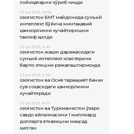
лойиҳаларни кўриб чиқди
07 iyul 2026, 09:50
Қозоғистон БМТ майдонида сунъий
интеллект бўйича минтақавий
ҳамкорликни кучайтиришни
таклиф қилди
03 iyul 2026, 12:40
Қозоғистон жаҳон даражасидаги
сунъий интеллект кластерини
барпо этишни режалаштирмоқда
03 iyul 2026, 11:38
Қозоғистон ва Осиё тараққиёт банки
сув соҳасидаги ҳамкорликни
кучайтиради
02 iyul 2026, 14:10
Қозоғистон ва Туркманистон ўзаро
савдо айланмасини 1 миллиард
долларга етказишни мақсад
қилган