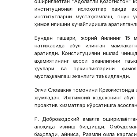
оширилаётган "Адолатли Қозоғистон" к
институционал ислоҳотлар ҳақида а
институтларни мустаҳкамлаш, қонун у
ҳимоя қилишни кучайтиришга қаратилганл
Бундан ташқари, жорий йилнинг 15 м
натижасида қабул қилинган мамлакат
қаратилди. Конституцияни ишлаб чиқиш
аҳамиятининг асоси эканлигини таък
ҳуқуқлари ва эркинликларини ҳимо
мустаҳкамлаш эканлиги таъкидланди.
Элчи Словакия томонини Қозоғистонда 
жумладан, Ижтимоий кодекснинг қабул 
проактив хизматлар кўрсатишга асослан
Р. Доброводский амалга оширилаётга
алоҳида қизиқиш билдирди. Омбудсма
баҳолади, айниқса, Рақамли оила карта