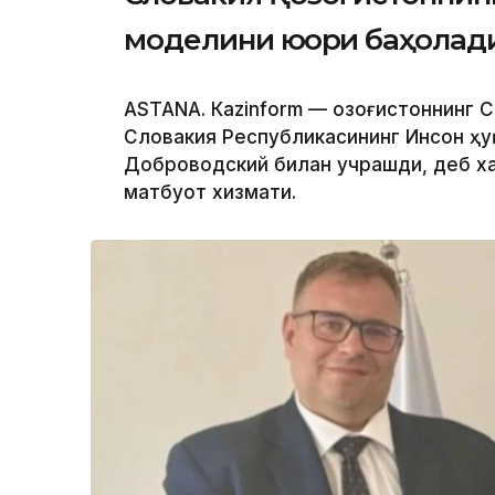
моделини юқори баҳолад
ASTANА. Кazinform — Қозоғистоннинг
Словакия Республикасининг Инсон ҳу
Доброводский билан учрашди, деб ха
матбуот хизмати.