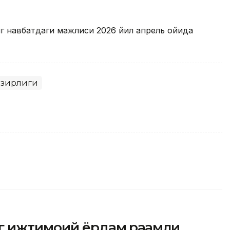
г навбатдаги мажлиси 2026 йил апрель ойида
азирлиги
г ижтимоий ёрдам рақамли