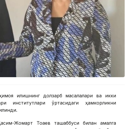
ҳимоя қилишнинг долзарб масалалари ва икки
ари институтлари ўртасидаги ҳамкорликни
илинди.
асим-Жомарт Тоқаев ташаббуси билан амалга