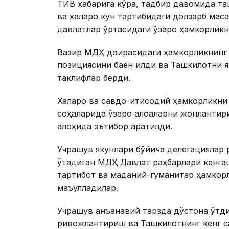
ТИВ хабарига кўра, тадбир давомида та
ва халқаро кун тартибидаги долзарб мас
давлатлар ўртасидаги ўзаро ҳамкорликни
Вазир МДҲ доирасидаги ҳамкорликнинг 
позициясини баён қилди ва Ташкилотни я
таклифлар берди.
Халқаро ва савдо-иқтисодий ҳамкорликн
соҳаларида ўзаро алоқаларни жонлантири
алоҳида эътибор қаратилди.
Учрашув якунлари бўйича делегациялар 
ўтадиган МДҲ Давлат раҳбарлари кенгаш
тартибот ва маданий-гуманитар ҳамкор
маъқулладилар.
Учрашув анъанавий тарзда дўстона ўтд
ривожлантириш ва Ташкилотнинг кенг 