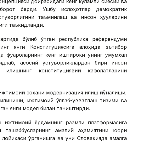
онцепцияси доирасидаги кенг кўламли сиёсий ва
хборот берди. Ушбу ислоҳотлар демократик
стуворлигини таъминлаш ва инсон ҳуқуқларини
иги таъкидланди.
артида бўлиб ўтган республика референдуми
нинг янги Конституциясига алоҳида эътибор
да фуқароларнинг кенг иштироки унинг умумхалқ
идлаб, асосий устуворликлардан бири инсон
я қилишнинг конституциявий кафолатларини
ижтимоий соҳани модернизация қилиш йўналиши,
қилиниши, ижтимоий қўллаб-қувватлаш тизими ва
ган янги модел билан таништирди.
н ижтимоий ёрдамнинг рақамли платформасига
н ташаббусларнинг амалий аҳамиятини юқори
си лойиҳаси ўрганишга ва уни Словакияда амалга