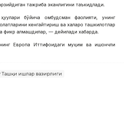
арзийдиган тажриба эканлигини таъкидлади.
уқуқлари бўйича омбудсман фаолияти, унинг
колатларини кенгайтириш ва халқаро ташкилотлар
а фикр алмашдилар, — дейилади хабарда.
ннинг Европа Иттифоқидаги муҳим ва ишончли
 Ташқи ишлар вазирлиги