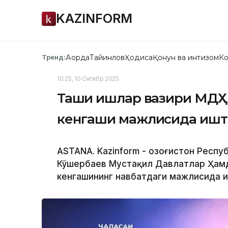
KAZINFORM
Ақорда
Тайинлов
Ҳодиса
Қонун ва интизом
Ко
Тренд:
10:25, 10 Октябр 2025
Ташқи ишлар вазири МДҲ
кенгаши мажлисида ишт
ASTANA. Kazinform - Қозоғистон Респ
Кўшербаев Мустақил Давлатлар Ҳамд
кенгашининг навбатдаги мажлисида и