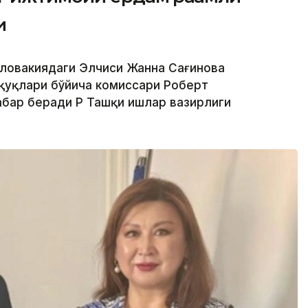
и
 Словакиядаги Элчиси Жанна Сағинова
қуқлари бўйича комиссари Роберт
бар беради ҚР Ташқи ишлар вазирлиги