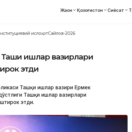
Жаҳон
Қозоғистон
Сиёсат
Т
нституциявий ислоҳот
Сайлов-2026
 Ташқи ишлар вазирлари
ирок этди
убликаси Ташқи ишлар вазири Ермек
ўстлиги Ташқи ишлар вазирлари
штирок этди.