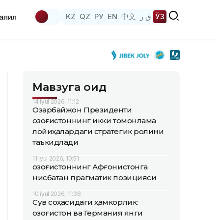
KZ
QZ
РУ
EN
中文
ق ز
ЎЗ
аҳлил
Мавзуга оид
14 iyul 2026, 11:12
Озарбайжон Президенти
Қозоғистоннинг икки томонлама
лойиҳалардаги стратегик ролини
таъкидлади
11 iyul 2026, 10:51
Қозоғистоннинг Афғонистонга
нисбатан прагматик позицияси
10 iyul 2026, 11:38
Сув соҳасидаги ҳамкорлик:
Қозоғистон ва Германия янги