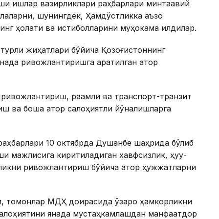
шқи ишлар вазирликлари раҳбарлари минтақавий
алаларни, шунингдек, Ҳамдўстликка аъзо
нг ҳолати ва истиқболларини муҳокама қилдилар.
турли жиҳатлари бўйича Қозоғистоннинг
нада ривожлантиришга қаратилган қатор
и ривожлантириш, рақамли ва транспорт-транзит
ш ва бошқа қатор салоҳиятли йўналишларга
раҳбарлари 10 октябрда Душанбе шаҳрида бўлиб
и мажлисига киритиладиган хавфсизлик, ҳуқуқ-
ликни ривожлантириш бўйича қатор ҳужжатларни
и, томонлар МДҲ доирасида ўзаро ҳамкорликни
салоҳиятини янада мустаҳкамлашдан манфаатдор