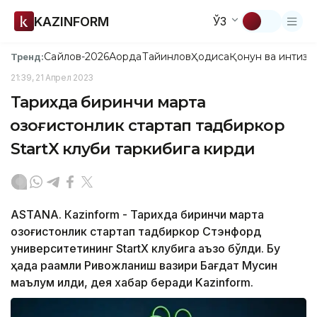
KAZINFORM
ЎЗ
Сайлов-2026
Ақорда
Тайинлов
Ҳодиса
Қонун ва интизо
Тренд:
21:39, 21 Апрел 2023
Тарихда биринчи марта
қозоғистонлик стартап тадбиркор
StartX клуби таркибига кирди
ASTANА. Кazinform - Тарихда биринчи марта
қозоғистонлик стартап тадбиркор Стэнфорд
университетининг StartX клубига аъзо бўлди. Бу
ҳақда рақамли Ривожланиш вазири Бағдат Мусин
маълум қилди, дея хабар беради Kazinform.