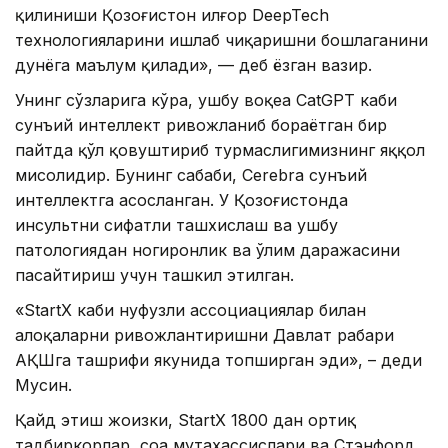
қилиниши Қозоғистон илғор DeepTech
технологияларини ишлаб чиқаришни бошлаганини
дунёга маълум қилади», — деб ёзган вазир.
Унинг сўзларига кўра, ушбу воқеа CatGPT каби
сунъий интеллект ривожланиб бораётган бир
пайтда қўл қовуштириб турмаслигимизнинг яққол
мисолидир. Бунинг сабаби, Cerebra сунъий
интеллектга асосланган. У Қозоғистонда
инсультни сифатли ташхислаш ва ушбу
патологиядан ногиронлик ва ўлим даражасини
пасайтириш учун ташкил этилган.
«StartX каби нуфузли ассоциациялар билан
алоқаларни ривожлантиришни Давлат раҳбари
АҚШга ташрифи якунида топширган эди», – деди
Мусин.
Қайд этиш жоизки, StartX 1800 дан ортиқ
тадбиркорлар, соҳа мутахассислари ва Стэнфорд