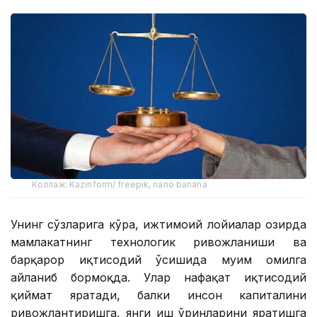
Коллаж: Kazinform/ freepik, nano banana
Унинг сўзларига кўра, ижтимоий лойиҳалар ҳозирда
мамлакатнинг технологик ривожланиши ва
барқарор иқтисодий ўсишида муҳим омилга
айланиб бормоқда. Улар нафақат иқтисодий
қиймат яратади, балки инсон капиталини
ривожлантиришга, янги иш ўринларини яратишга