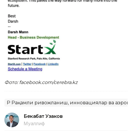
Фото: facebook.com/cerebra.kz
ҚР Рақамли ривожланиш, инновациялар ва аэрок
Бекабат Узаков
Муаллиф