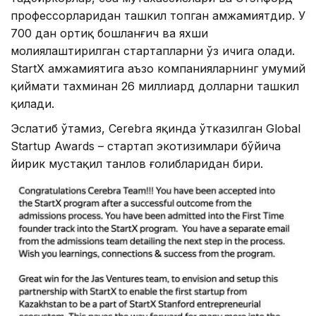
профессорларидан ташкил топган ҳамжамиятдир. У
700 дан ортиқ бошланғич ва яхши
молиялаштирилган стартапларни ўз ичига олади.
StartX ҳамжамиятига аъзо компанияларнинг умумий
қиймати тахминан 26 миллиард долларни ташкил
қилади.
Эслатиб ўтамиз, Cerebra яқинда ўтказилган Global
Startup Awards – стартап экотизимлари бўйича
йирик мустақил танлов ғолибларидан бири.