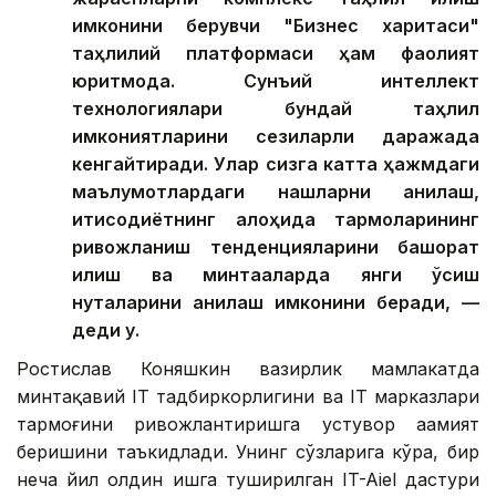
имконини берувчи "Бизнес харитаси"
таҳлилий платформаси ҳам фаолият
юритмоқда. Сунъий интеллект
технологиялари бундай таҳлил
имкониятларини сезиларли даражада
кенгайтиради. Улар сизга катта ҳажмдаги
маълумотлардаги нақшларни аниқлаш,
иқтисодиётнинг алоҳида тармоқларининг
ривожланиш тенденцияларини башорат
қилиш ва минтақаларда янги ўсиш
нуқталарини аниқлаш имконини беради, —
деди у.
Ростислав Коняшкин вазирлик мамлакатда
минтақавий IТ тадбиркорлигини ва IТ марказлари
тармоғини ривожлантиришга устувор аҳамият
беришини таъкидлади. Унинг сўзларига кўра, бир
неча йил олдин ишга туширилган IT-Aiel дастури