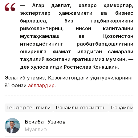
— Агар давлат, халқаро ҳамкорлар,
экспертлар ҳамжамияти ва бизнес
бирлашса, биз тадбиркорликни
ривожлантириш, инсон капиталини
мустаҳкамлаш ва Қозоғистон
иқтисодиётининг рақобатбардошлигини
оширишга хизмат қиладиган самарали
таҳлилий воситани яратишимиз мумкин, —
дея хулоса қилди Ростислав Коняшкин.
Эслатиб ўтамиз, Қозоғистондаги ўқитувчиларнинг
81 фоизи
аёллардир
.
Гендер тенглиги
Рақамли Қозоғистон
Рақамли 
Бекабат Узаков
Муаллиф