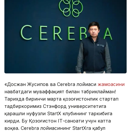
«Досжан Жусипов ва Cerebra лойиҳаси
жамоасини
навбатдаги муваффақият билан табриклайман!
Тарихда биринчи марта қозоғистонлик стартап
тадбиркоримиз Стэнфорд университетига
қарашли нуфузли StartX клубининг таркибига
кирди. Бу Қозоғистон IТ-саноати учун катта
воқеа. Cerebra лойиҳасининг StartXга қабул