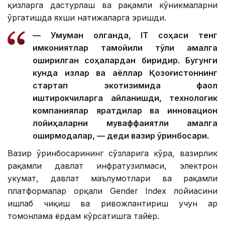
қизларга дастурлаш ва рақамли кўникмаларни
ўргатишда яхши натижаларга эришди.
— Умуман олганда, IТ соҳаси тенг
имкониятлар тамойили тўлиқ амалга
оширилган соҳалардан биридир. Бугунги
кунда қизлар ва аёллар Қозоғистоннинг
стартап экотизимида фаол
иштирокчиларга айланишди, технологик
компаниялар яратдилар ва инновацион
лойиҳаларни муваффақиятли амалга
оширмоқдалар, — деди вазир ўринбосари.
Вазир ўринбосарининг сўзларига кўра, вазирлик
рақамли давлат инфратузилмаси, электрон
ҳукумат, давлат маълумотлари ва рақамли
платформалар орқали Gender Index лойиҳасини
ишлаб чиқиш ва ривожлантириш учун ҳар
томонлама ёрдам кўрсатишга тайёр.