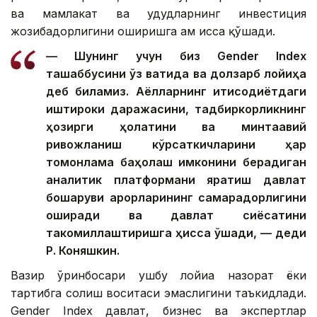
ва мамлакат ва ҳудудларнинг инвестиция
жозибадорлигини оширишга ҳам ҳисса қўшади.
— Шунинг учун биз Gender Index
ташаббусини ўз вақтида ва долзарб лойиҳа
деб биламиз. Аёлларнинг иқтисодиётдаги
иштироки даражасини, тадбиркорликнинг
ҳозирги ҳолатини ва минтақавий
ривожланиш кўрсаткичларини ҳар
томонлама баҳолаш имконини берадиган
аналитик платформани яратиш давлат
бошқаруви қарорларининг самарадорлигини
оширади ва давлат сиёсатини
такомиллаштиришга ҳисса қўшади, — деди
Р. Коняшкин.
Вазир ўринбосари ушбу лойиҳа назорат ёки
тартибга солиш воситаси эмаслигини таъкидлади.
Gender Index давлат, бизнес ва экспертлар