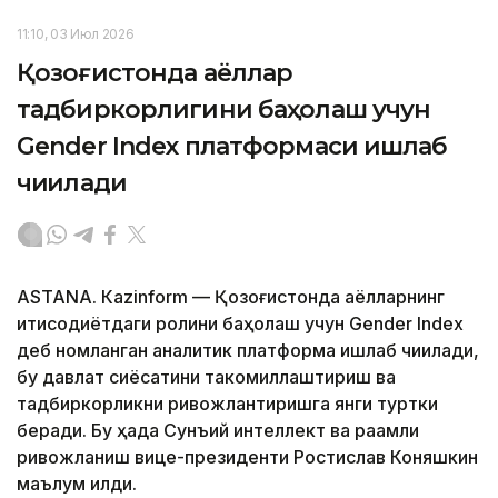
11:10, 03 Июл 2026
Қозоғистонда аёллар
тадбиркорлигини баҳолаш учун
Gender Index платформаси ишлаб
чиқилади
ASTANА. Кazinform — Қозоғистонда аёлларнинг
иқтисодиётдаги ролини баҳолаш учун Gender Index
деб номланган аналитик платформа ишлаб чиқилади,
бу давлат сиёсатини такомиллаштириш ва
тадбиркорликни ривожлантиришга янги туртки
беради. Бу ҳақда Сунъий интеллект ва рақамли
ривожланиш вице-президенти Ростислав Коняшкин
маълум қилди.