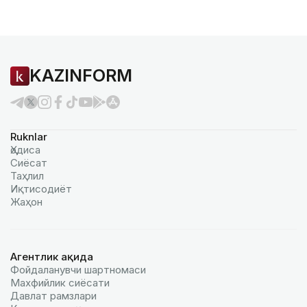
KAZINFORM
Ruknlar
Ҳодиса
Сиёсат
Таҳлил
Иқтисодиёт
Жаҳон
Агентлик ҳақида
Фойдаланувчи шартномаси
Махфийлик сиёсати
Давлат рамзлари