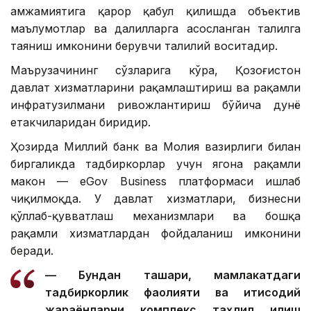
ҳамжамиятига қарор қабул қилишда объектив
маълумотлар ва далилларга асосланган таҳлилга
таяниш имконини берувчи таҳлилий воситадир.
Маърузачининг сўзларига кўра, Қозоғистон
давлат хизматларини рақамлаштириш ва рақамли
инфратузилмани ривожлантириш бўйича дунё
етакчиларидан биридир.
Ҳозирда Миллий банк ва Молия вазирлиги билан
биргаликда тадбиркорлар учун ягона рақамли
макон — eGov Business платформаси ишлаб
чиқилмоқда. У давлат хизматлари, бизнесни
қўллаб-қувватлаш механизмлари ва бошқа
рақамли хизматлардан фойдаланиш имконини
беради.
— Бундан ташқари, мамлакатдаги
тадбиркорлик фаолияти ва иқтисодий
жараёнларни комплекс таҳлил қилиш