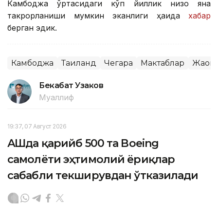
Камбоджа ўртасидаги кўп йиллик низо яна
такрорланиши мумкин эканлиги ҳақида
хабар
берган эдик.
Камбоджа
Таиланд
Чегара
Мактаблар
Жаҳон
Бекабат Узаков
Муаллиф
19:37, 07 Август 2026
АҚШда қарийб 500 та Boeing
самолёти эҳтимолий ёриқлар
сабабли текширувдан ўтказилади