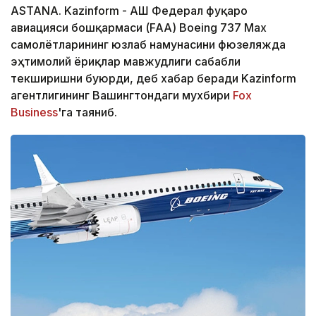
ASTANA. Kazinform - АҚШ Федерал фуқаро
авиацияси бошқармаси (FAA) Boeing 737 Max
самолётларининг юзлаб намунасини фюзеляжда
эҳтимолий ёриқлар мавжудлиги сабабли
текширишни буюрди, деб хабар беради Kazinform
агентлигининг Вашингтондаги мухбири
Fox
Business
'га таяниб.