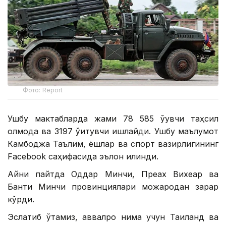
Фото: Report
Ушбу мактабларда жами 78 585 ўқувчи таҳсил
олмоқда ва 3197 ўқитувчи ишлайди. Ушбу маълумот
Камбоджа Таълим, ёшлар ва спорт вазирлигининг
Facebook саҳифасида эълон қилинди.
Айни пайтда Оддар Минчи, Преах Вихеар ва
Банти Минчи провинциялари можародан зарар
кўрди.
Эслатиб ўтамиз, аввалроқ нима учун Таиланд ва