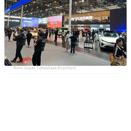
Фото: Берик Табынбаев/Kazinform
Хабарнинг ҳаққонийлигига Хитой Автомобилсозлик
саноати ассоциацияси маълумотлари далолат
беради. 2025 йил якунларига кўра, Хитойдан NEV
экспорти 103,7 фоизга ўсиб, 2,615 миллион
автомобилга етди ва мамлакат ташқи етказиб
беришлари умумий ўсишининг асосий
ҳаракатлантирувчи кучи бўлди.