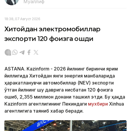
Муаллиф
18:38, 07 Август 2026
Хитойдан электромобиллар
экспорти 120 фоизга ошди
ASTANA. Kazinform - 2026 йилнинг биринчи ярим
йиллигида Хитойдан янги энергия манбаларида
ҳаракатланувчи автомобиллар (NEV) экспорти
ўтган йилнинг шу даврига нисбатан 120 фоизга
ошиб, 2,355 миллион донани ташкил этди. Бу ҳақда
Kazinform агентлигининг Пекиндаги
мухбири
Xinhua
агентлигига таяниб хабар беради.