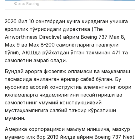
Фото: Boeing
2026 йил 10 сентябрдан кучга кирадиган учишга
яроқлилик тўғрисидаги директива (The
Airworthiness Directive) айрим Boeing 737 Max 8,
Max 9 ва Max 8-200 самолётларига тааллуқли
бўлиб, АҚШда рўйхатдан ўтган тахминан 471 та
самолётни қамраб олади.
Бундай қарорга фюзеляж қопламаси ва маҳкамлаш
тасмасида аниқланган ёриқлар сабаб бўлган. Бу
нуқсонлар асосий конструктив элементнинг юқори
юкламаларга чидамлилигини пасайтириши ва
самолётнинг умумий конструкциявий
мустаҳкамлигига салбий таъсир кўрсатиши
мумкин.
Америка корпорацияси маълум қилишича, мазкур
муаммо илк бор 2019 йилда айрим Boeing 737 Next