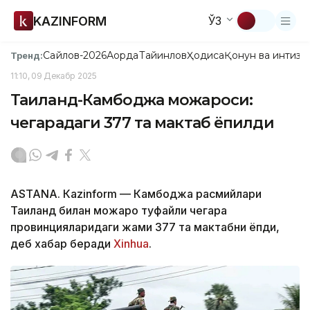
KAZINFORM
ЎЗ
Сайлов-2026
Ақорда
Тайинлов
Ҳодиса
Қонун ва интизо
Тренд:
11:10, 09 Декабр 2025
Таиланд-Камбоджа можароси:
чегарадаги 377 та мактаб ёпилди
ASTANА. Кazinform — Камбоджа расмийлари
Таиланд билан можаро туфайли чегара
провинцияларидаги жами 377 та мактабни ёпди,
деб хабар беради
Xinhuа
.