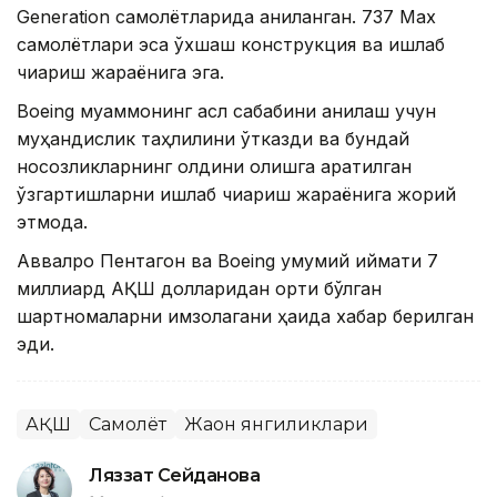
Generation самолётларида аниқланган. 737 Max
самолётлари эса ўхшаш конструкция ва ишлаб
чиқариш жараёнига эга.
Boeing муаммонинг асл сабабини аниқлаш учун
муҳандислик таҳлилини ўтказди ва бундай
носозликларнинг олдини олишга қаратилган
ўзгартишларни ишлаб чиқариш жараёнига жорий
этмоқда.
Аввалроқ Пентагон ва Boeing умумий қиймати 7
миллиард АҚШ долларидан ортиқ бўлган
шартномаларни имзолагани ҳақида хабар берилган
эди.
АҚШ
Самолёт
Жаҳон янгиликлари
Ляззат Сейданова