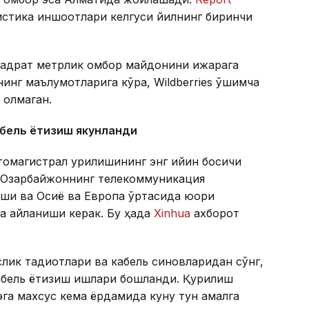
гистика иншоотлари келгуси йилнинг биринчи
квадрат метрлик омбор майдонини ижарага
инг маълумотларига кўра, Wildberries қўшимча
 олмаган.
абель ётқизиш якунланди
томагистрал қурилишининг энг қийин босқичи
а Озарбайжоннинг телекоммуникация
ши ва Осиё ва Европа ўртасида юқори
а айланиши керак. Бу ҳақда
Xinhua
ахборот
ик тадқиқотлари ва кабель синовларидан сўнг,
абель ётқизиш ишлари бошланди. Қурилиш
эга махсус кема ёрдамида куну тун амалга