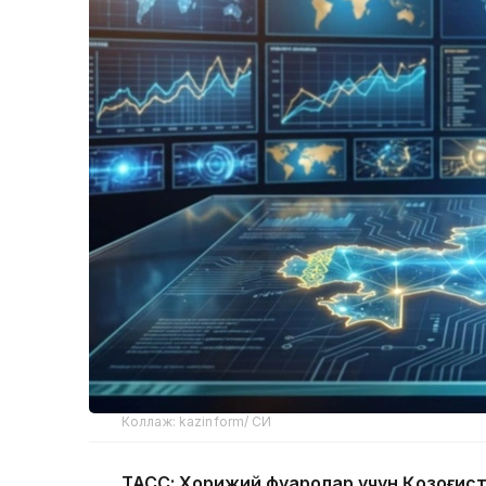
Коллаж: kazinform/ СИ
ТАСС: Хорижий фуқаролар учун Қозоғис