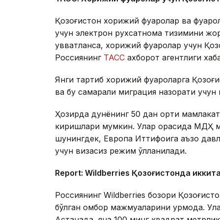
Қозоғистон хорижий фуқаролар ва фуқар
учун электрон рухсатнома тизимини жори
қувватланса, хорижий фуқаролар учун Қоз
Россиянинг
ТАСС
ахборот агентлиги хаб
Янги тартиб хорижий фуқароларга Қозоғ
ва бу самарали миграция назорати учун
Ҳозирда дунёнинг 50 дан ортиқ мамлакат
киришлари мумкин. Улар орасида МДҲ м
шунингдек, Европа Иттифоқига аъзо давл
учун визасиз режим қўлланилади.
Report: Wildberries Қозоғистонда иккит
Россиянинг Wildberries бозори Қозоғис
бўлган омбор мажмуаларини қурмоқда. У
Астанада, яна 100 минг квадрат метрл