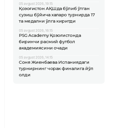
05 avgust 2026, 19:15
Қозоғистон АҚШда бўлиб ўтган
сузиш бўйича халқаро турнирда 17
та медални қўлга киритди
05 avgust 2026, 16:15
PSG Academy Қозоғистонда
биринчи расмий футбол
академиясини очади
05 avgust 2026, 14:15
Соня Жиенбаева Испаниядаги
турнирнинг чорак финалига йўл
олди