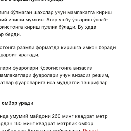
олиги бўлмаган шахслар учун мамлакатга кириш
й қилиши мумкин. Агар ушбу ўзгариш қўллаб-
оғистонга кириш пуллик бўлади. Бу ҳақда
ар берди.
истонга рақамли форматда киришга имкон беради
 шароит яратади.
лари фуқаролари Қозоғистонга визасиз
амлакатлари фуқаролари учун визасиз режим,
атлар фуқароларига қисқа муддатли ташрифлар
а омбор қуради
тонда умумий майдони 260 минг квадрат метр
лардан 160 минг квадрат метрлик омбор
ик омбор эса Алматида жойлашади.
Report