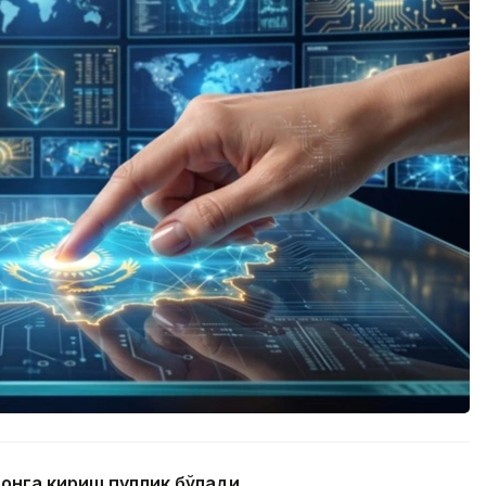
тонга кириш пуллик бўлади