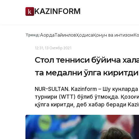
KAZINFORM
Ақорда
Тайинлов
Ҳодиса
Қонун ва интизом
Ко
Тренд:
12:31, 13 Октябр 2021
Стол тенниси бўйича хал
та медални қўлга киритди
NUR-SULTAN. Kazinform – Шу кунларда
турнири (WTT) бўлиб ўтмоқда. Қозоғ
қўлга киритди, деб хабар беради Kaz