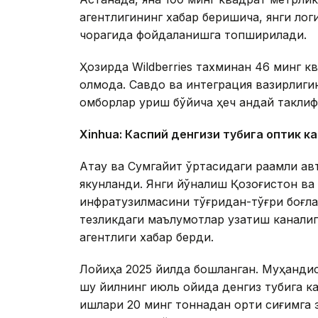
агентлигининг хабар беришича, янги ло
чорагида фойдаланишга топширилади.
Ҳозирда Wildberries тахминан 46 минг 
олмоқда. Савдо ва интеграция вазирлигин
омборлар қуриш бўйича ҳеч қандай таклиф
Xinhuа: Каспий денгизи тубига оптик к
Ақтау ва Сумгайит ўртасидаги рақамли ав
якунланди. Янги йўналиш Қозоғистон в
инфратузилмасини тўғридан-тўғри боғла
тезликдаги маълумотлар узатиш каналиг
агентлиги хабар берди.
Лойиҳа 2025 йилда бошланган. Муҳандисл
шу йилнинг июль ойида денгиз тубига к
ишлари 20 минг тоннадан ортиқ сиғимга 