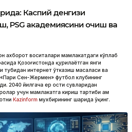
рида: Каспий денгизи
иш, PSG академиясини очиш ва
ҳон ахборот воситалари мамлакатдаги кўплаб
расида Қозоғистонда қурилаётган янги
зи тубидан интернет ўтказиш масаласи ва
 «Пари Сен-Жермен» футбол клубининг
ди. 2040 йилгача ер ости сувларидан
олар учун мамлакатга кириш тартиби ҳам
мотни
Кazinform
мухбирининг шарҳида ўқинг.