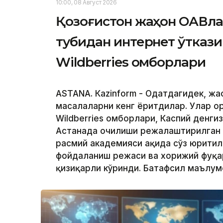
10:00, 08 Август 2026
Қозоғистон жаҳон ОАВла
тубидан интернет ўтказ
Wildberries омборлари
ASTANА. Кazinform - Одатдагидек, жа
масалаларни кенг ёритдилар. Улар о
Wildberries омборлари, Каспий денги
Астанада очилиши режалаштирилган
расмий академияси ҳақида сўз юритил
фойдаланиш режаси ва хорижий фуқар
қизиқарли кўринди. Батафсил маълу