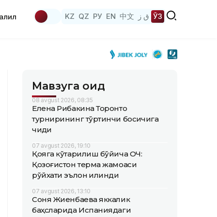
KZ
QZ
РУ
EN
中文
ق ز
ЎЗ
аҳлил
Мавзуга оид
08 avgust 2026, 08:35
Елена Рибакина Торонто
турнирининг тўртинчи босқичига
чиқди
07 avgust 2026, 19:10
Қояга кўтарилиш бўйича ОЧ:
Қозоғистон терма жамоаси
рўйхати эълон қилинди
07 avgust 2026, 13:10
Соня Жиенбаева яккалик
баҳсларида Испаниядаги