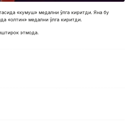
асида «кумуш» медални қўлга киритди. Яна бу
да «олтин» медални қўлга киритди.
иштирок этмоқда.