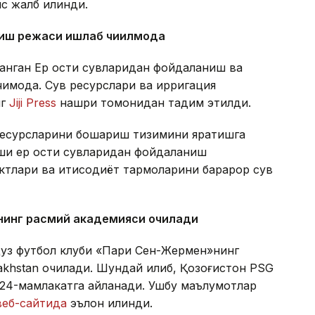
с жалб қилинди.
ниш режаси ишлаб чиқилмоқда
анган Ер ости сувларидан фойдаланиш ва
қмоқда. Сув ресурслари ва ирригация
нг
Jiji Press
нашри томонидан тақдим этилди.
ресурсларини бошқариш тизимини яратишга
иши ер ости сувларидан фойдаланиш
лари ва иқтисодиёт тармоқларини барқарор сув
нинг расмий академияси очилади
уз футбол клуби «Пари Сен-Жермен»нинг
hstan очилади. Шундай қилиб, Қозоғистон PSG
н 24-мамлакатга айланади. Ушбу маълумотлар
веб-сайтида
эълон қилинди.