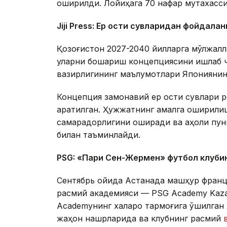
оширилди. Лойиҳага 70 нафар мутахасси
Jiji Press: Ер ости сувларидан фойдала
Қозоғистон 2027-2040 йилларга мўлжалл
уларни бошқариш концепциясини ишлаб чи
вазирлигининг маълумотлари Японияни
Концепция замонавий ер ости сувлари 
қаратилган. Ҳужжатнинг амалга оширил
самарадорлигини оширади ва аҳоли пункт
билан таъминлайди.
PSG: «Пари Сен-Жермен» футбол клуби
Сентябрь ойида Астанада машҳур франц
расмий академияси — PSG Academy Kazak
Academyнинг халқаро тармоғига қўшилга
жаҳон нашрларида ва клубнинг расмий