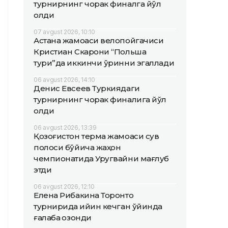
турнирнинг чорак финалга йўл
олди
07 avgust 2026, 10:10
Астана жамоаси велопойгачиси
Кристиан Скарони “Польша
тури”да иккинчи ўринни эгаллади
06 avgust 2026, 14:10
Денис Евсеев Туркиядаги
турнирнинг чорак финалига йўл
олди
06 avgust 2026, 13:39
Қозоғистон терма жамоаси сув
полоси бўйича жаҳон
чемпионатида Уругвайни мағлуб
этди
06 avgust 2026, 12:10
Елена Рибакина Торонто
турнирида қийин кечган ўйинда
ғалаба қозонди