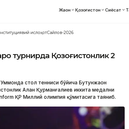
Жаҳон
Қозоғистон
Сиёсат
Т
нституциявий ислоҳот
Сайлов-2026
қаро турнирда Қозоғистонлик 2
 Уммонда стол тенниси бўйича Бутунжаҳон
истонлик Алан Қурманғалиев иккита медални
inform ҚР Миллий олимпия қўмитасига таяниб.