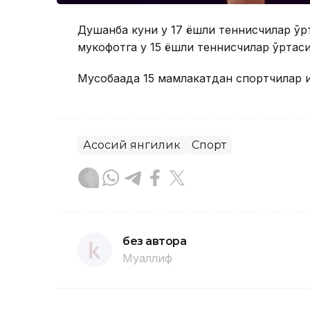
Душанба куни у 17 ёшли теннисчилар ўрт
мукофотга у 15 ёшли теннисчилар ўртаси
Мусобақада 15 мамлакатдан спортчилар 
Асосий янгилик
Спорт
без автора
Муаллиф