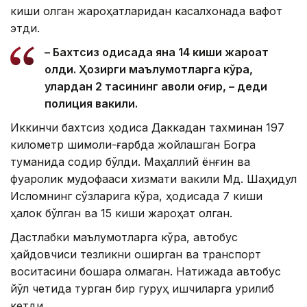
киши олган жароҳатларидан касалхонада вафот
этди.
– Бахтсиз ҳодисада яна 14 киши жароҳат
олди. Ҳозирги маълумотларга кўра,
улардан 2 тасининг аҳволи оғир, – деди
полиция вакили.
Иккинчи бахтсиз ҳодиса Даккадан тахминан 197
километр шимоли-ғарбда жойлашган Богра
туманида содир бўлди. Маҳаллий ёнғин ва
фуқаролик мудофааси хизмати вакили Мд. Шаҳидул
Исломнинг сўзларига кўра, ҳодисада 7 киши
ҳалок бўлган ва 15 киши жароҳат олган.
Дастлабки маълумотларга кўра, автобус
ҳайдовчиси тезликни оширган ва транспорт
воситасини бошқара олмаган. Натижада автобус
йўл четида турган бир гуруҳ ишчиларга урилиб
кетди.