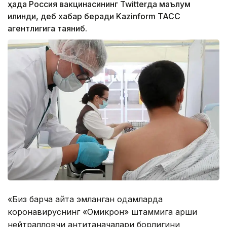
ҳақда Россия вакцинасининг Twitterда маълум
қилинди, деб хабар беради Kazinform ТАСС
агентлигига таяниб.
«Биз барча қайта эмланган одамларда
коронавируснинг «Омикрон» штаммига қарши
нейтралловчи антитаначалари борлигини