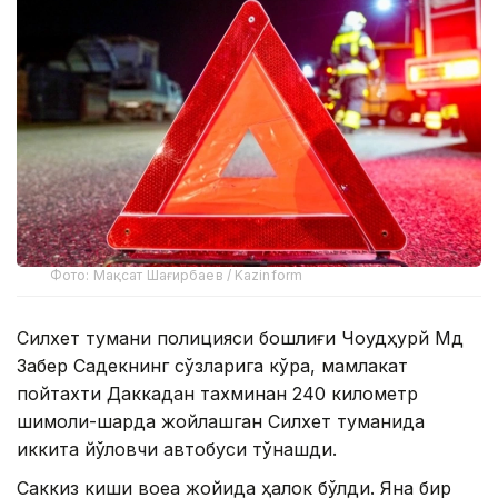
Фото: Мақсат Шағирбаев / Kazinform
Силхет тумани полицияси бошлиғи Чоудҳурй Мд
Забер Садекнинг сўзларига кўра, мамлакат
пойтахти Даккадан тахминан 240 километр
шимоли-шарқда жойлашган Силхет туманида
иккита йўловчи автобуси тўқнашди.
Саккиз киши воқеа жойида ҳалок бўлди. Яна бир