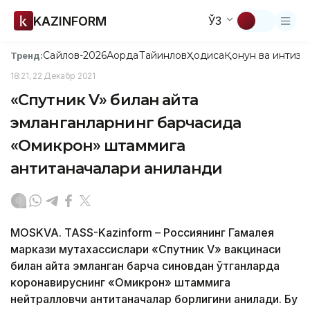
KAZINFORM
ЎЗ
Сайлов-2026
Ақорда
Тайинлов
Ҳодиса
Қонун ва интизо
Тренд:
18:21, 22 Декабр 2021
«Спутник V» билан қайта
эмланганларнинг барчасида
«Омикрон» штаммига
антитаначалари аниқланди
MOSKVA. TASS-Kazinform – Россиянинг Гамалея
маркази мутахассислари «Спутник V» вакцинаси
билан қайта эмланган барча синовдан ўтганларда
коронавируснинг «Омикрон» штаммига
нейтралловчи антитаначалар борлигини аниқлади. Бу