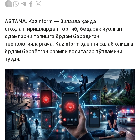
ASTANA. Kazinform — Зилзила ҳақида
огоҳлантиришлардан тортиб, бедарак йўқолган
одамларни топишга ёрдам берадиган
технологияларгача, Кazinform ҳаётни сақлаб қолишга
ёрдам бераётган рақамли воситалар тўпламини
тузди.