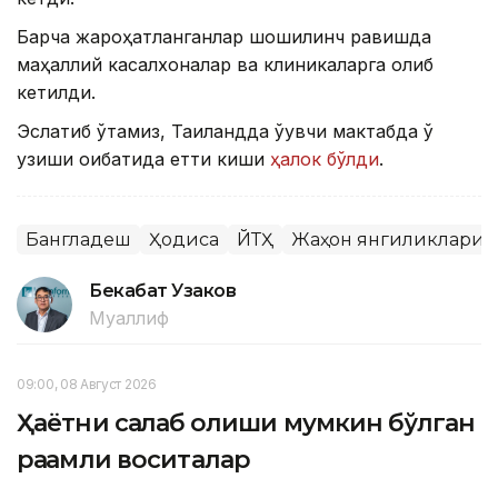
Барча жароҳатланганлар шошилинч равишда
маҳаллий касалхоналар ва клиникаларга олиб
кетилди.
Эслатиб ўтамиз, Таиландда ўқувчи мактабда ўқ
узиши оқибатида етти киши
ҳалок бўлди
.
Бангладеш
Ҳодиса
ЙТҲ
Жаҳон янгиликлари
Бекабат Узаков
Муаллиф
09:00, 08 Август 2026
Ҳаётни сақлаб қолиши мумкин бўлган
рақамли воситалар