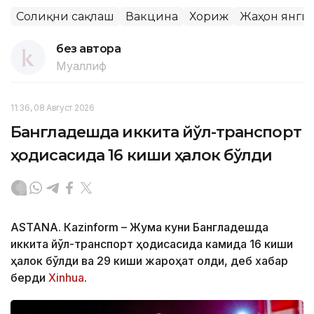
Соғлиқни сақлаш
Вакцина
Хориж
Жаҳон янги
без автора
Муаллиф
11:36, 08 Август 2026
Бангладешда иккита йўл-транспорт
ҳодисасида 16 киши ҳалок бўлди
ASTANА. Кazinform – Жума куни Бангладешда
иккита йўл-транспорт ҳодисасида камида 16 киши
ҳалок бўлди ва 29 киши жароҳат олди, деб хабар
берди
Xinhua
.