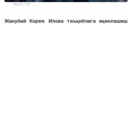
Фото: СИ
Жанубий Корея: Илова таъқибчига яқинлашиш
ҳақида огоҳлантиради
2026 йил 24 июнда Жанубий Корея шахсий
хавфсизлик учун энг сўнгги рақамли воситалардан
бирини ишга туширди.
Ҳукумат иловаси таъқиб қилувчи қурбонларга
электрон билагузук тақишлари шарт бўлган таъқиб
қилувчиларининг жойлашуви ва йўналишини реал
вақт режимида кўриш имконини беради.
Агар таъқибчи маълум масофага яқинлашса,
фойдаланувчи смартфон харитасида уларнинг
жойлашуви ва йўналишини кўриши мумкин.
Илгари жабрланувчилар фақат таъқибчигача бўлган
масофа ҳақида SМS хабарлар олишарди. Янги