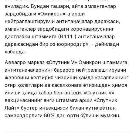
аниқладик. Бундан ташқари, қайта эмланганлар
зардобидаги «Омикрон»га қарши
нейтраллаштирувчи антитаначалар даражаси,
эмланганлар зардобидаги коронавируснинг
дастлабки штаммига (B.1.1.1..) антитаначалар
даражасидан бир оз юқорироқдир», - дейилади
хабарда.
Аввалроқ марказ «Спутник V» Омикрон штаммига
антитаначаларнинг барқарор нейтраллаштирувчи
жавобини келтириб чиқариши ҳамда касалликнинг
оғир ҳолатлари ва касалхонага ётқизишдан ҳимоя
қилиши ҳақида хабар берган эди. «Спутник V»
вакцинасининг янги штаммга қарши «Спутник
Лайт» бустер инъекцияси билан кутилаётган
самарадорлиги 80% дан ортиқ бўлиши мумкин.