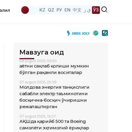
KZ
QZ
РУ
EN
中文
ق ز
ЎЗ
аҳлил
Мавзуга оид
08 avgust 2026, 09:00
Ҳаётни сақлаб қолиши мумкин
бўлган рақамли воситалар
07 avgust 2026, 20:36
Молдова энергия танқислиги
сабабли электр таъминотини
босқичма-босқич ўчиришни
режалаштирган
07 avgust 2026, 19:37
АҚШда қарийб 500 та Boeing
самолёти эҳтимолий ёриқлар