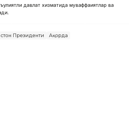
ъулиятли давлат хизматида муваффақиятлар ва
ади.
истон Президенти
Ақорда
умбияни пенальтилар
чорак финалга чиқди