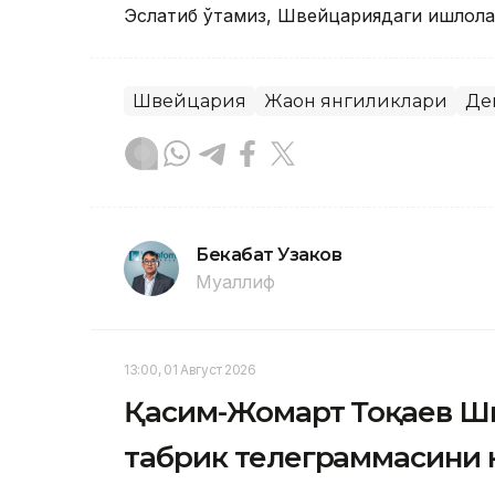
Эслатиб ўтамиз, Швейцариядаги қишлоқла
Швейцария
Жаҳон янгиликлари
Де
Бекабат Узаков
Муаллиф
13:00, 01 Август 2026
Қасим-Жомарт Тоқаев Ш
табрик телеграммасини