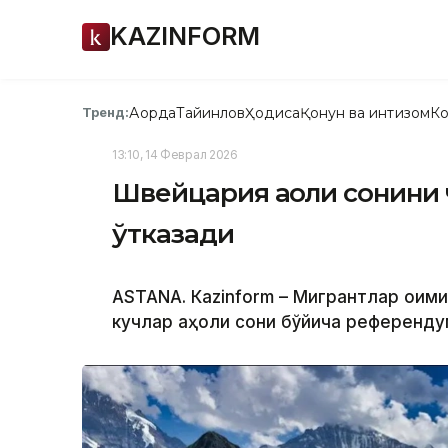
KAZINFORM
Ақорда
Тайинлов
Ҳодиса
Қонун ва интизом
Ко
Тренд:
13:10, 14 Феврал 2026
Швейцария аҳоли сонини
ўтказади
ASTANА. Кazinform – Мигрантлар оқим
кучлар аҳоли сони бўйича референду