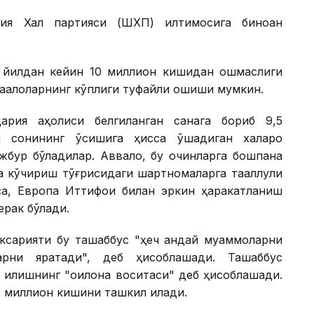
я Халқ партияси (ШХП) илтимосига биноан
0 йилдан кейин 10 миллион кишидан ошмаслиги
 чақалоқларнинг кўплиги туфайли ошиши мумкин.
ария аҳолиси белгиланган санага бориб 9,5
 сонининг ўсишига ҳисса қўшадиган халқаро
жбур бўладилар. Аввало, бу қочқинларга бошпана
 кўчириш тўғрисидаги шартномаларга тааллуқли
са, Европа Иттифоқи билан эркин ҳаракатланиш
ерак бўлади.
ксарияти бу ташаббус "ҳеч қандай муаммоларни
арни яратади", деб ҳисоблашади. Ташаббус
қилишнинг "оқилона воситаси" деб ҳисоблашади.
 миллион кишини ташкил қилади.