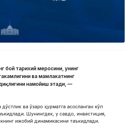
г бой тарихий меросини, унинг
аҳкамлигини ва мамлакатнинг
диқлигини намойиш этади, —
дўстлик ва ўзаро ҳурматга асосланган кўп
аъкидлади. Шунингдек, у савдо, инвестиция,
икнинг ижобий динамикасини таъкидлади.