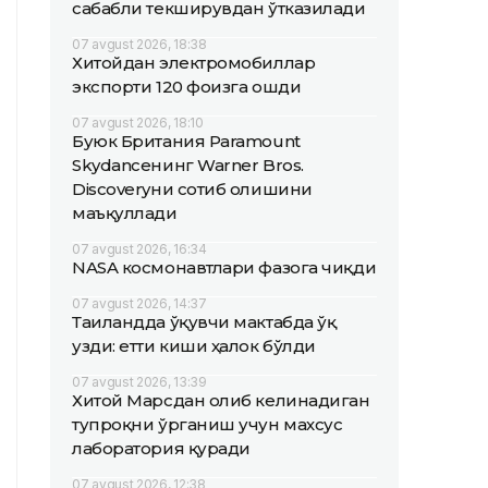
сабабли текширувдан ўтказилади
07 avgust 2026, 18:38
Хитойдан электромобиллар
экспорти 120 фоизга ошди
07 avgust 2026, 18:10
Буюк Британия Paramount
Skydanceнинг Warner Bros.
Discoveryни сотиб олишини
маъқуллади
07 avgust 2026, 16:34
NASA космонавтлари фазога чиқди
07 avgust 2026, 14:37
Таиландда ўқувчи мактабда ўқ
узди: етти киши ҳалок бўлди
07 avgust 2026, 13:39
Хитой Марсдан олиб келинадиган
тупроқни ўрганиш учун махсус
лаборатория қуради
07 avgust 2026, 12:38