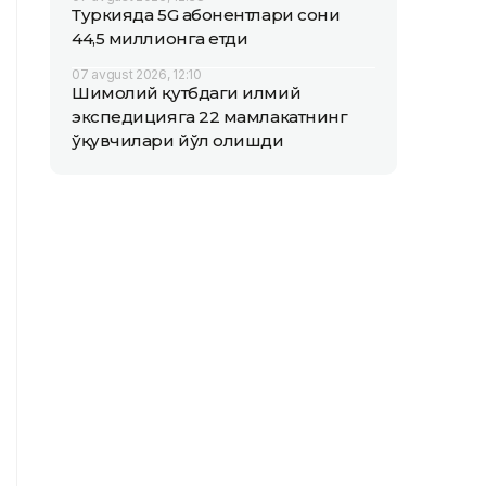
Туркияда 5G абонентлари сони
44,5 миллионга етди
07 avgust 2026, 12:10
Шимолий қутбдаги илмий
экспедицияга 22 мамлакатнинг
ўқувчилари йўл олишди