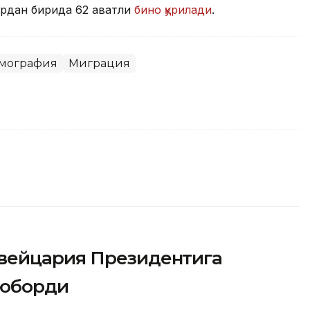
рдан бирида 62 қаватли
бино қурилади
.
мография
Миграция
вейцария Президентига
 юборди