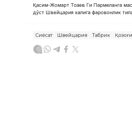
Қасим-Жомарт Тоқаев Ги Пармеланга мас
дўст Швейцария халқига фаровонлик тил
Сиёсат
Швейцария
Табрик
Қозоғ
Бекабат Узаков
Муаллиф
12:07, 08 Июл 2026
ЖЧ-2026: Швейцария Кол
сериясида мағлуб этиб, 