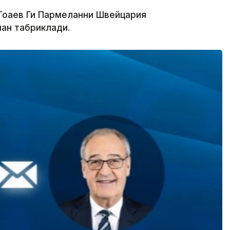
оқаев Ги Пармеланни Швейцария
ан табриклади.