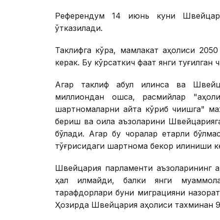
Референдум 14 июнь куни Швейцари
ўтказилади.
Таклифга кўра, мамлакат аҳолиси 205
керак. Бу кўрсаткич фақат янги туғилган
Агар таклиф қабул қилинса ва Швейц
миллиондан ошса, расмийлар "аҳоли
шартномаларни қайта кўриб чиқишга" ма
бериш ва оила аъзоларини Швейцарияга
бўлади. Агар бу чоралар етарли бўлма
тўғрисидаги шартнома бекор қилиниши к
Швейцария парламенти аъзоларининг а
ҳал қилмайди, балки янги муаммол
тарафдорлари буни миграцияни назорат 
Ҳозирда Швейцария аҳолиси тахминан 9