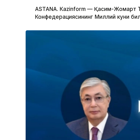
ASTANА. Кazinform — Қасим-Жомарт Т
Конфедерациясининг Миллий куни бил