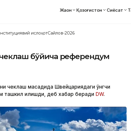
Жаҳон
Қозоғистон
Сиёсат
Т
нституциявий ислоҳот
Сайлов-2026
 чеклаш бўйича референдум
ини чеклаш мақсадида Швейцариядаги ўнгчи
м ташкил қилишди, деб хабар беради
DW
.