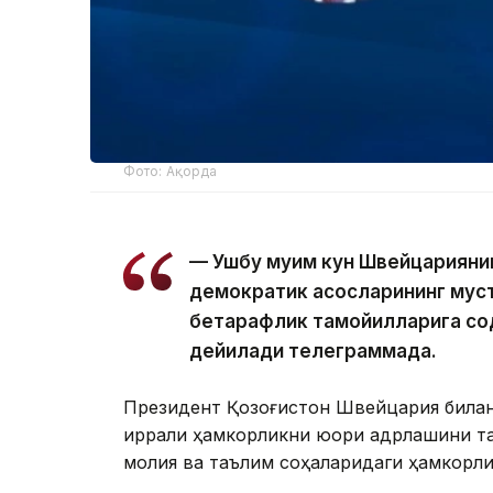
Фото: Ақорда
— Ушбу муҳим кун Швейцариянин
демократик асосларининг муст
бетарафлик тамойилларига со
дейилади телеграммада.
Президент Қозоғистон Швейцария билан 
қиррали ҳамкорликни юқори қадрлашини т
молия ва таълим соҳаларидаги ҳамкорл