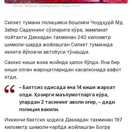
Фото: Мақсат Шағирбаев / Kazinform
Силхет тумани полицияси бошлиғи Чоудҳурй Мд
Забер Садекнинг сўзларига кўра, мамлакат
пойтахти Даккадан тахминан 240 километр
шимоли-шарқда жойлашган Силхет туманида
иккита йўловчи автобуси тўқнашди.
Саккиз киши воқеа жойида ҳалок бўлди. Яна бир
киши олган жароҳатларидан касалхонада вафот
этди.
– Бахтсиз ҳодисада яна 14 киши жароҳат
олди. Ҳозирги маълумотларга кўра,
улардан 2 тасининг аҳволи оғир, – деди
полиция вакили.
Иккинчи бахтсиз ҳодиса Даккадан тахминан 197
километр шимоли-ғарбда жойлашган Богра