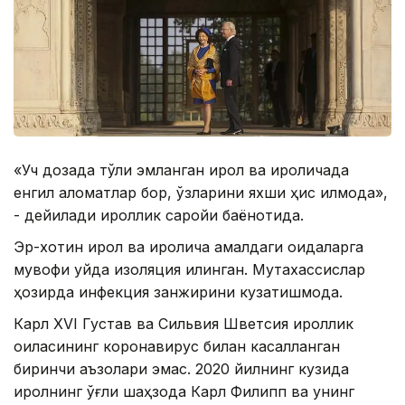
«Уч дозада тўлиқ эмланган қирол ва қироличада
енгил аломатлар бор, ўзларини яхши ҳис қилмоқда»,
- дейилади қироллик саройи баёнотида.
Эр-хотин қирол ва қиролича амалдаги қоидаларга
мувофиқ уйда изоляция қилинган. Мутахассислар
ҳозирда инфекция занжирини кузатишмоқда.
Карл ХVI Густав ва Сильвия Шветсия қироллик
оиласининг коронавирус билан касалланган
биринчи аъзолари эмас. 2020 йилнинг кузида
қиролнинг ўғли шаҳзода Карл Филипп ва унинг