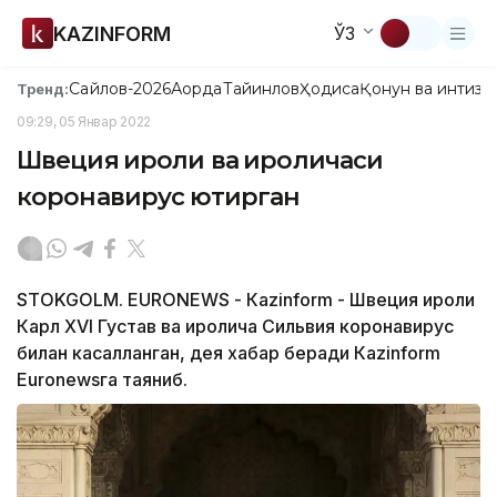
KAZINFORM
ЎЗ
Сайлов-2026
Ақорда
Тайинлов
Ҳодиса
Қонун ва интизо
Тренд:
09:29, 05 Январ 2022
Швеция қироли ва қироличаси
коронавирус юқтирган
STOKGOLM. EURONEWS - Кazinform - Швеция қироли
Карл ХVI Густав ва қиролича Сильвия коронавирус
билан касалланган, дея хабар беради Кazinform
Euronewsга таяниб.