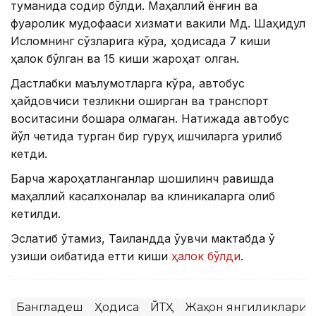
туманида содир бўлди. Маҳаллий ёнғин ва
фуқаролик мудофааси хизмати вакили Мд. Шаҳидул
Исломнинг сўзларига кўра, ҳодисада 7 киши
ҳалок бўлган ва 15 киши жароҳат олган.
Дастлабки маълумотларга кўра, автобус
ҳайдовчиси тезликни оширган ва транспорт
воситасини бошқара олмаган. Натижада автобус
йўл четида турган бир гуруҳ ишчиларга урилиб
кетди.
Барча жароҳатланганлар шошилинч равишда
маҳаллий касалхоналар ва клиникаларга олиб
кетилди.
Эслатиб ўтамиз, Таиландда ўқувчи мактабда ўқ
узиши оқибатида етти киши
ҳалок бўлди
.
Бангладеш
Ҳодиса
ЙТҲ
Жаҳон янгиликлари