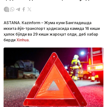
ASTANА. Кazinform – Жума куни Бангладешда
иккита йўл-транспорт ҳодисасида камида 16 киши
ҳалок бўлди ва 29 киши жароҳат олди, деб хабар
берди
Xinhua
.