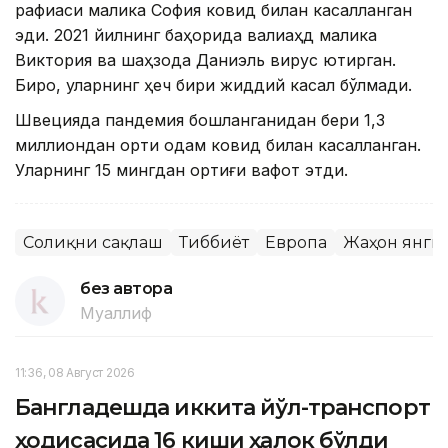
рафиқаси малика София ковид билан касалланган
эди. 2021 йилнинг баҳорида валиаҳд малика
Виктория ва шаҳзода Даниэль вирус юқтирган.
Бироқ, уларнинг ҳеч бири жиддий касал бўлмади.
Швецияда пандемия бошланганидан бери 1,3
миллиондан ортиқ одам ковид билан касалланган.
Уларнинг 15 мингдан ортиғи вафот этди.
Соғлиқни сақлаш
Тиббиёт
Европа
Жаҳон янги
без автора
Муаллиф
11:36, 08 Август 2026
Бангладешда иккита йўл-транспорт
ҳодисасида 16 киши ҳалок бўлди