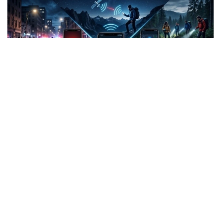
Фото: СИ
Жанубий Корея: Илова таъқибчига яқинлашиш
ҳақида огоҳлантиради
2026 йил 24 июнда Жанубий Корея шахсий
хавфсизлик учун энг сўнгги рақамли воситалардан
бирини ишга туширди.
Ҳукумат иловаси таъқиб қилувчи қурбонларга