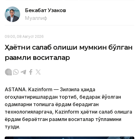
Бекабат Узаков
Муаллиф
09:00, 08 Август 2026
Ҳаётни сақлаб қолиши мумкин бўлган
рақамли воситалар
ASTANA. Kazinform — Зилзила ҳақида
огоҳлантиришлардан тортиб, бедарак йўқолган
одамларни топишга ёрдам берадиган
технологияларгача, Кazinform ҳаётни сақлаб қолишга
ёрдам бераётган рақамли воситалар тўпламини
тузди.