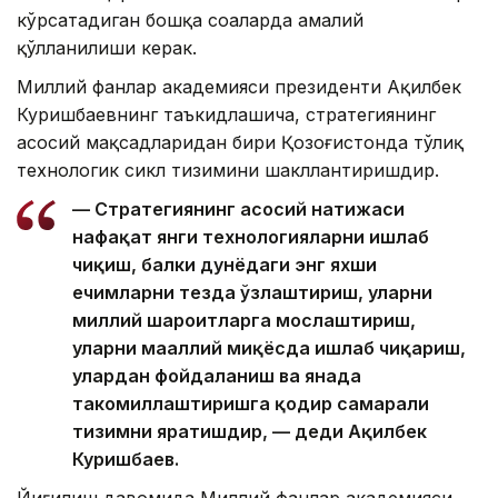
кўрсатадиган бошқа соҳаларда амалий
қўлланилиши керак.
Миллий фанлар академияси президенти Ақилбек
Куришбаевнинг таъкидлашича, стратегиянинг
асосий мақсадларидан бири Қозоғистонда тўлиқ
технологик сикл тизимини шакллантиришдир.
— Стратегиянинг асосий натижаси
нафақат янги технологияларни ишлаб
чиқиш, балки дунёдаги энг яхши
ечимларни тезда ўзлаштириш, уларни
миллий шароитларга мослаштириш,
уларни маҳаллий миқёсда ишлаб чиқариш,
улардан фойдаланиш ва янада
такомиллаштиришга қодир самарали
тизимни яратишдир, — деди Ақилбек
Куришбаев.