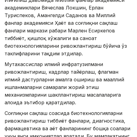
Йиғилиш давомида Миллий фанлар академияси
академиклари Вячеслав Локшин, Ерлан
Туриспеков, Амангелди Саданов ва Миллий
фанлар академияси Ҳаёт ва соғлиқни сақлаш
фанлари маркази раҳбари Марлен Есиркепов
тиббиёт, қишлоқ хўжалиги ва саноат
биотехнологияларини ривожлантириш бўйича ўз
таклифларини тақдим этдилар.
Мутахассислар илмий инфратузилмани
ривожлантириш, кадрлар тайёрлаш, флагман
илмий дастурларни амалга ошириш ва маҳаллий
ишланмаларни самарали жорий этиш
механизмларини шакллантириш масалаларига
алоҳида эътибор қаратдилар.
Соғлиқни сақлаш соҳасида биотехнологияларни
ривожлантириш тиббиёт фанлари, диагностика,
фармацевтика ва ҳаёт фанларининг бошқа соҳалари
учун янги имкониятлар яратади. Бу мамлакатнинг