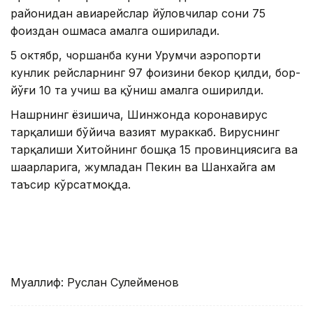
районидан авиарейслар йўловчилар сони 75
фоиздан ошмаса амалга оширилади.
5 октябр, чоршанба куни Урумчи аэропорти
кунлик рейсларнинг 97 фоизини бекор қилди, бор-
йўғи 10 та учиш ва қўниш амалга оширилди.
Нашрнинг ёзишича, Шинжонда коронавирус
тарқалиши бўйича вазият мураккаб. Вируснинг
тарқалиши Хитойнинг бошқа 15 провинциясига ва
шаҳарларига, жумладан Пекин ва Шанхайга ҳам
таъсир кўрсатмоқда.
Муаллиф: Руслан Сулейменов