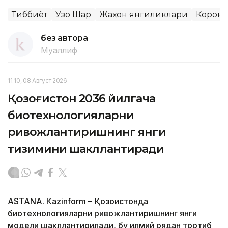
Тиббиёт
Узоқ Шарқ
Жаҳон янгиликлари
Корона
без автора
Муаллиф
11:10, 08 Август 2026
Қозоғистон 2036 йилгача
биотехнологияларни
ривожлантиришнинг янги
тизимини шакллантиради
ASTANА. Кazinform – Қозоғистонда
биотехнологияларни ривожлантиришнинг янги
модели шакллантирилади, бу илмий ғоядан тортиб