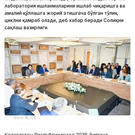
лаборатория ишланмаларини ишлаб чиқаришга ва
амалий қўллашга жорий этишгача бўлган тўлиқ
циклни қамраб олади, деб хабар беради Соғлиқни
сақлаш вазирлиги.
Фото: ҚР ССВ
Қозоғистон Республикасида 2036 йилгача