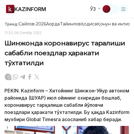
KAZINFORM
ЎЗ
Сайлов-2026
Ақорда
Тайинлов
Ҳодиса
Қонун ва интизо
Тренд:
11:33, 06 Октябр 2022
Шинжонда коронавирус тарқалиши
сабабли поездлар ҳаракати
тўхтатилди
PEKIN. Kazinform – Хитойнинг Шинжон-Уйғур автоном
районида (ШУАР) июл ойининг охиридан бошлаб,
коронавирус тарқалиши сабабли йўловчи
поездлари ҳаракати тўхтатилди. Бу ҳақда Kazinform
мухбири Global Timesга асосланиб хабар беради.