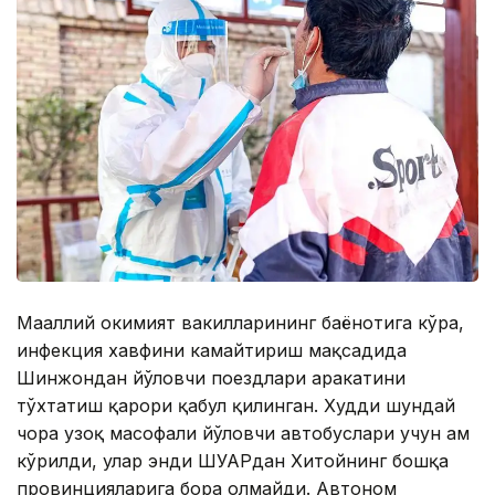
Маҳаллий ҳокимият вакилларининг баёнотига кўра,
инфекция хавфини камайтириш мақсадида
Шинжондан йўловчи поездлари ҳаракатини
тўхтатиш қарори қабул қилинган. Худди шундай
чора узоқ масофали йўловчи автобуслари учун ҳам
кўрилди, улар энди ШУАРдан Хитойнинг бошқа
провинцияларига бора олмайди. Автоном