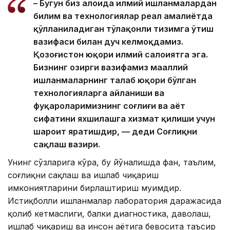
– Бугун биз алоҳида илмий ишланмалардан
билим ва технологиялар реал амалиётда
қўлланиладиган тўлақонли тизимга ўтиш
вазифаси билан дуч келмоқдамиз.
Қозоғистон юқори илмий салоҳиятга эга.
Бизнинг ҳозирги вазифамиз маҳаллий
ишланмаларнинг талаб юқори бўлган
технологияларга айланиши ва
фуқароларимизнинг соғлиғи ва ҳаёт
сифатини яхшилашга хизмат қилиши учун
шароит яратишдир, — деди Соғлиқни
сақлаш вазири.
Унинг сўзларига кўра, бу йўналишда фан, таълим,
соғлиқни сақлаш ва ишлаб чиқариш
имкониятларини бирлаштириш муҳимдир.
Истиқболли ишланмалар лаборатория даражасида
қолиб кетмаслиги, балки диагностика, даволаш,
ишлаб чиқариш ва инсон ҳаётига бевосита таъсир