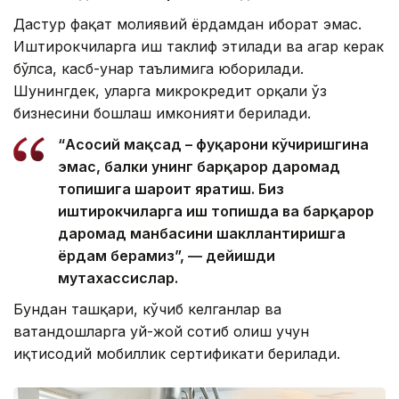
Дастур фақат молиявий ёрдамдан иборат эмас.
Иштирокчиларга иш таклиф этилади ва агар керак
бўлса, касб-ҳунар таълимига юборилади.
Шунингдек, уларга микрокредит орқали ўз
бизнесини бошлаш
имконияти берилади
.
“Асосий мақсад – фуқарони кўчиришгина
эмас, балки унинг барқарор даромад
топишига шароит яратиш. Биз
иштирокчиларга иш топишда ва барқарор
даромад манбасини шакллантиришга
ёрдам берамиз”, — дейишди
мутахассислар.
Бундан ташқари, кўчиб келганлар ва
ватандошларга уй-жой сотиб олиш учун
иқтисодий мобиллик сертификати берилади.