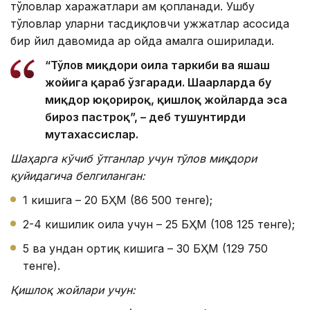
тўловлар харажатлари ҳам қопланади. Ушбу
тўловлар уларни тасдиқловчи ҳужжатлар асосида
бир йил давомида ҳар ойда амалга оширилади.
“Тўлов миқдори оила таркиби ва яшаш
жойига қараб ўзгаради. Шаҳарларда бу
миқдор юқорироқ, қишлоқ жойларда эса
бироз пастроқ”, – деб тушунтирди
мутахассислар.
Шаҳарга кўчиб ўтганлар учун
тўлов миқдори
қуйидагича белгиланган
:
1 кишига – 20 БҲМ (86 500 тенге);
2-4 кишилик оила учун – 25 БҲМ (108 125 тенге);
5 ва ундан ортиқ кишига – 30 БҲМ (129 750
тенге).
Қишлоқ жойлари учун: