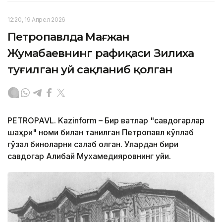
12:20, 19 Апрел 2026
Петропавлда Мағжан
Жумабаевнинг рафиқаси Зилиха
туғилган уй сақланиб қолган
PETROPAVL. Kazinform – Бир вақтлар "савдогарлар
шаҳри" номи билан танилган Петропавл кўплаб
гўзал биноларни сақлаб қолган. Улардан бири
савдогар Алибай Мухамедияровнинг уйи.