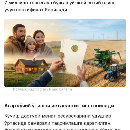
7 миллион тенгегача бўлган уй-жой сотиб олиш
учун сертификат берилади.
Коллаж: Kazinform / Nano Banana
Агар кўчиб ўтишни истасангиз, иш топилади
Кўчиш дастури меҳнат ресурсларини ҳудудлар
ўртасида самарали тақсимлашга қаратилган.