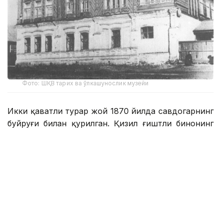
Фото: ШҚВ тарих ва ўлкашунослик музейи
Икки қаватли турар жой 1870 йилда савдогарнинг
буйруғи билан қурилган. Қизил ғиштли бинонинг
биринчи қавати дўкон ва омбор сифатида
ишлатилган, иккинчи қаватда эса эгасининг
оиласи яшаган.