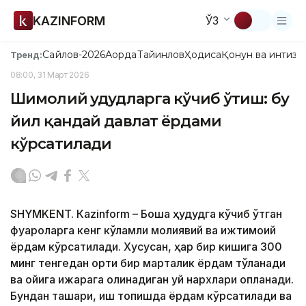
KAZINFORM
ЎЗ
Сайлов-2026
Ақорда
Тайинлов
Ҳодиса
Қонун ва интизо
Тренд:
08:00, 31 Март 2026
Шимолий ҳудудларга кўчиб ўтиш: бу
йил қандай давлат ёрдами
кўрсатилади
SHYMKENT. Кazinform – Бошқа ҳудудга кўчиб ўтган
фуқароларга кенг кўламли молиявий ва ижтимоий
ёрдам кўрсатилади. Хусусан, ҳар бир кишига 300
минг тенгедан ортиқ бир марталик ёрдам тўланади
ва ойига ижарага олинадиган уй нархлари қопланади.
Бундан ташқари, иш топишда ёрдам кўрсатилади ва