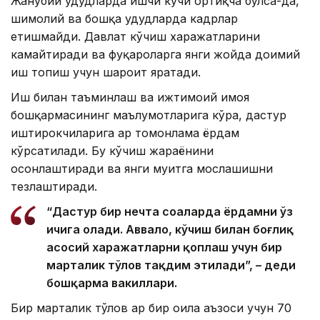
Жанубий ҳудудларда ишчи кучи ортиқча бўлса-да,
шимолий ва бошқа ҳудудларда кадрлар
етишмайди. Давлат кўчиш харажатларини
камайтиради ва фуқароларга янги жойда доимий
иш топиш учун шароит яратади.
Иш билан таъминлаш ва ижтимоий ҳимоя
бошқармасининг маълумотларига кўра, дастур
иштирокчиларига ҳар томонлама ёрдам
кўрсатилади. Бу кўчиш жараёнини
осонлаштиради ва янги муҳитга мослашишни
тезлаштиради.
“Дастур бир нечта соҳаларда ёрдамни ўз
ичига олади. Аввало, кўчиш билан боғлиқ
асосий харажатларни қоплаш учун бир
марталик тўлов тақдим этилади”, – деди
бошқарма вакиллари.
Бир марталик тўлов ҳар бир оила аъзоси учун 70