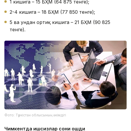
1 кишига – 15 БҲМ (64 875 тенге);
2-4 кишига – 18 БҲМ (77 850 тенге);
5 ва ундан ортиқ кишига – 21 БҲМ (90 825
тенге).
Фото: Түркістан облысының әкімдігі
Чимкентда ишсизлар сони ошди