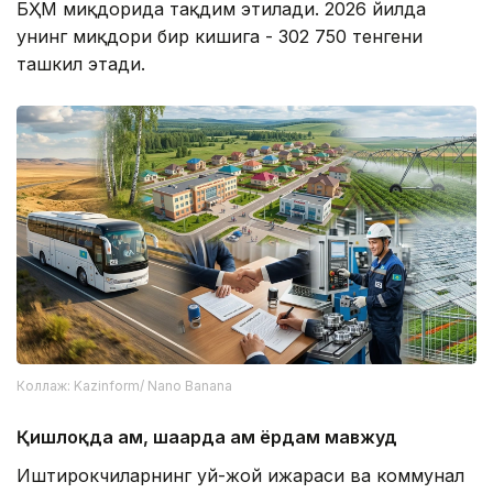
БҲМ миқдорида тақдим этилади. 2026 йилда
унинг миқдори бир кишига - 302 750 тенгени
ташкил этади.
Коллаж: Kazinform/ Nano Banana
Қишлоқда ҳам, шаҳарда ҳам ёрдам мавжуд
Иштирокчиларнинг уй-жой ижараси ва коммунал