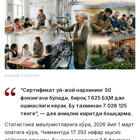
Коллаж: Kazinform
“Сертификат уй-жой нархининг 50
фоизигача бўлади, бироқ 1 625 БҲМ дан
ошмаслиги керак. Бу тахминан 7 028 125
тенге”, — дея аниқлик киритди бошқарма.
Статистика маълумотларига кўра, 2026 йил 1 март
ҳолатига кўра, Чимкентда 17 293 нафар ишсиз