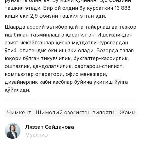
рўйхатга олинган. Бу ишчи кучининг 3,6 фоизини
ташкил этади. Бир ой олдин бу кўрсаткич 13 888
киши ёки 2,9 фоизни ташкил этган эди.
Шаҳарда асосий эътибор қайта тайёрлаш ва тезкор
иш билан таъминлашга қаратилган. Ишсизликдан
азият чекаётганлар қисқа муддатли курслардан
ўтиб, стипендия ёки иш ҳақи олади. Бозорда талаб
юқори бўлган тикувчилик, бухгалтер-кассирлик,
ошпазлик, қандолатчилик, сартарош-стилист,
компьютер оператори, офис менежери,
дизайнерлик каби касблар бўйича ўқитиш йўлга
қўйилади.
Чимкент
Шимолий Қозоғистон вилояти
Жамият
Ляззат Сейданова
Муаллиф