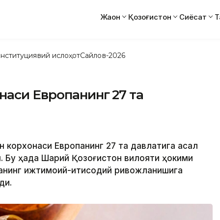
Жаҳон
Қозоғистон
Сиёсат
Т
нституциявий ислоҳот
Сайлов-2026
наси Европанинг 27 та
он корхонаси Европанинг 27 та давлатига асал
. Бу ҳақда Шарқий Қозоғистон вилояти ҳокими
қанинг ижтимоий-иқтисодий ривожланишига
ди.