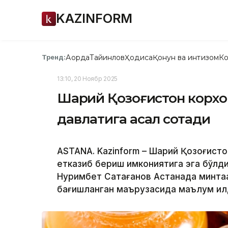
KAZINFORM
Ақорда
Тайинлов
Ҳодиса
Қонун ва интизом
Ко
Тренд:
13:10, 20 Ноябр 2025
Шарқий Қозоғистон корхо
давлатига асал сотади
ASTANA. Kazinform – Шарқий Қозоғист
етказиб бериш имкониятига эга бўлди
Нуримбет Сақтағанов Астанада минта
бағишланган маърузасида маълум қил