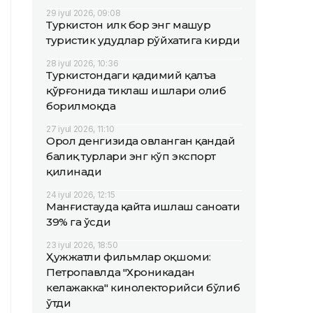
29 iyul 2026, 09:08
Туркистон илк бор энг машҳур
туристик ҳудудлар рўйхатига кирди
28 iyul 2026, 10:36
Туркистондаги қадимий қалъа
қўрғонида тиклаш ишлари олиб
борилмоқда
27 iyul 2026, 11:10
Орол денгизида овланган қандай
балиқ турлари энг кўп экспорт
қилинади
24 iyul 2026, 12:15
Манғистауда қайта ишлаш саноати
39% га ўсди
23 iyul 2026, 18:50
Ҳужжатли фильмлар оқшоми:
Петропавлда "Хроникадан
келажакка" кинолекторийси бўлиб
ўтди