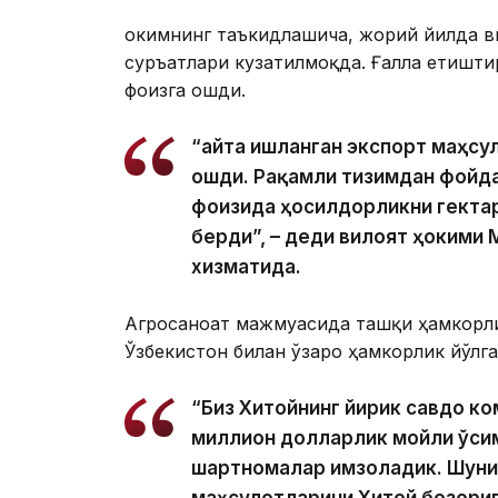
Ҳокимнинг таъкидлашича, жорий йилда 
суръатлари кузатилмоқда. Ғалла етишти
фоизга ошди.
“Қайта ишланган экспорт маҳсу
ошди. Рақамли тизимдан фойд
фоизида ҳосилдорликни гекта
берди”, – деди вилоят ҳокими
хизматида.
Агросаноат мажмуасида ташқи ҳамкорли
Ўзбекистон билан ўзаро ҳамкорлик йўлга
“Биз Хитойнинг йирик савдо к
миллион долларлик мойли ўси
шартномалар имзоладик. Шуни