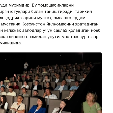
жуда муҳимдир. Бу томошабинларни
зирги ютуқлари билан таништиради, тарихий
ик қадриятларини мустаҳкамлашга ёрдам
 мустақил Қозоғистон йилномасини яратадиган
и келажак авлодлар учун сақлаб қоладиган ноёб
жатли кино оламидан унутилмас таассуротлар
очилишида.