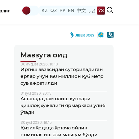
KZ
QZ
РУ
EN
中文
ق ز
ЎЗ
аҳлил
Мавзуга оид
06 avgust 2026, 10:10
Иртиш ҳавзасидан суғориладиган
ерлар учун 160 миллион куб метр
сув ажратилди
31 iyul 2026, 20:15
Астанада дам олиш кунлари
қишлоқ хўжалиги ярмаркаси ўлиб
ўтади
30 iyul 2026, 18:15
Қизилўрдада ўртача ойлик
номинал иш ҳақи маълум бўлди