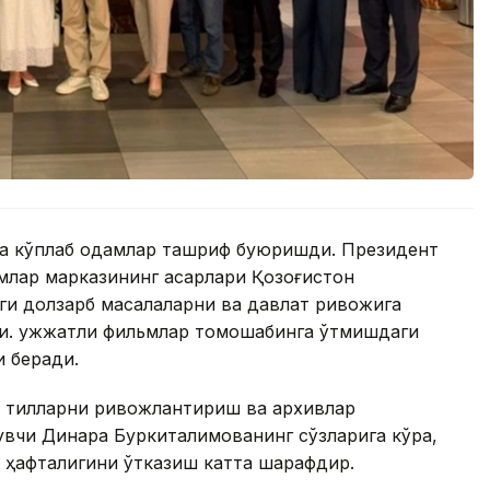
га кўплаб одамлар ташриф буюришди. Президент
млар марказининг асарлари Қозоғистон
ги долзарб масалаларни ва давлат ривожига
ди. Ҳужжатли фильмлар томошабинга ўтмишдаги
 беради.
 тилларни ривожлантириш ва архивлар
вчи Динара Буркиталимованинг сўзларига кўра,
 ҳафталигини ўтказиш катта шарафдир.