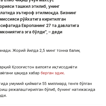
а олиб чиқиш учун махсус
рияси ташкил этилиб, унинг
влатида эътироф этилмоқда. Бизнинг
миссияси рўйхатига киритилган
 сифатида Европанинг 27 та давлатига
кониятига эга бўлди”, – деди
анади. Жорий йилда 2,5 минг тонна балиқ
арқий Қозоғистон вилояти иқтисодиёти
аёгани ҳақида хабар
берган эдик.
ида умумий қиймати 55 миллиард тенге бўлган
ириш режалаштирилган бўлиб, бунинг натижасида
ади.