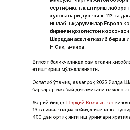
маҳсулотларини Хитой бозориг
сертификатлаштириш лаборато
хулосалари дунёнинг 112 та да
ишлаб чиқарувчилар Европа ко
биринчи қозоғистон корхонаси
Шарқдан асал етказиб бериш им
Н.Сақтағанов.
Вилоят балиқчиликда ҳам етакчи ҳисобл
етиштириш мўлжалланяпти.
Эслатиб ўтамиз, аввалроқ 2025 йилда Ш
барқарор ижобий динамикани намоён эт
Жорий йилда
Шарқий Қозоғистон
вилоят
15 та инвестиция лойиҳасини ишга туш
400 дан ортиқ янги иш ўринлари яратил