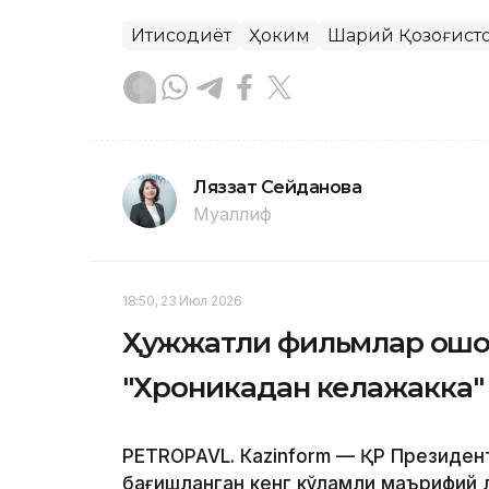
Иқтисодиёт
Ҳоким
Шарқий Қозоғист
Ляззат Сейданова
Муаллиф
18:50, 23 Июл 2026
Ҳужжатли фильмлар оқшо
"Хроникадан келажакка"
PETROPAVL. Кazinform — ҚР Президен
бағишланган кенг кўламли маърифий