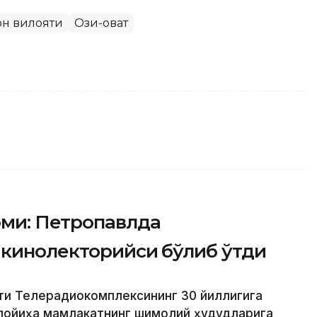
он вилояти
Озиқ-овқат
ми: Петропавлда
 кинолекторийси бўлиб ўтди
ти Телерадиокомплексининг 30 йиллигига
 лойиҳа мамлакатнинг шимолий ҳудудларига