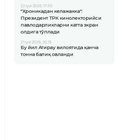
22 iyul 2026, 17:50
"Хроникадан келажакка":
Президент ТРК кинолекторийси
павлодарликларни катта экран
олдига тўплади
21 iyul 2026, 20:15
Бу йил Атирау вилоятида қанча
тонна балиқ овланди