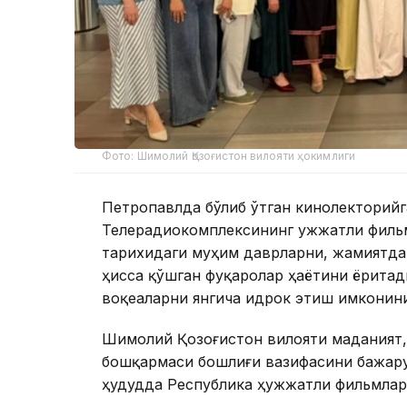
Фото: Шимолий Қозоғистон вилояти ҳокимлиги
Петропавлда бўлиб ўтган кинолекторий
Телерадиокомплексининг Ҳужжатли филь
тарихидаги муҳим даврларни, жамиятда
ҳисса қўшган фуқаролар ҳаётини ёрита
воқеаларни янгича идрок этиш имконини
Шимолий Қозоғистон вилояти маданият,
бошқармаси бошлиғи вазифасини бажару
ҳудудда Республика ҳужжатли фильмлар