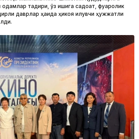
одамлар тақдири, ўз ишига садоқат, фуқаролик
дирли даврлар ҳақида ҳикоя қилувчи ҳужжатли
лди.