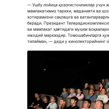
— Ушбу лойиҳа қозоғистонликлар учун 
мамлакатимиз тарихи, маданияти ва ҳо
хотирамизни сақлашга ва ватанпарварл
беради. Президент Телерадиокомплекси
ва мамлакат ҳаётидаги муҳим воқеаларн
ижодий марказдир. Томошабинларга ҳуж
тилайман, — деди у кинолекторийнинг 