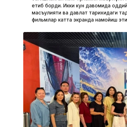
етиб борди. Икки кун давомида оддий 
масъулияти ва давлат тарихидаги тақ
фильмлар катта экранда намойиш эти