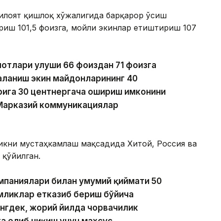
вилоят қишлоқ хўжалигида барқарор ўсиш
риш 101,5 фоизга, мойли экинлар етиштириш 107
лотлари улуши 66 фоиздан 71 фоизга
аланиш экин майдонларининг 40
рига 30 центнергача ошириш имконини
 Марказий коммуникациялар
кни мустаҳкамлаш мақсадида Хитой, Россия ва
 қўйилган.
омпаниялари билан умумий қиймати 50
мликлар етказиб бериш бўйича
нгдек, жорий йилда чорвачилик