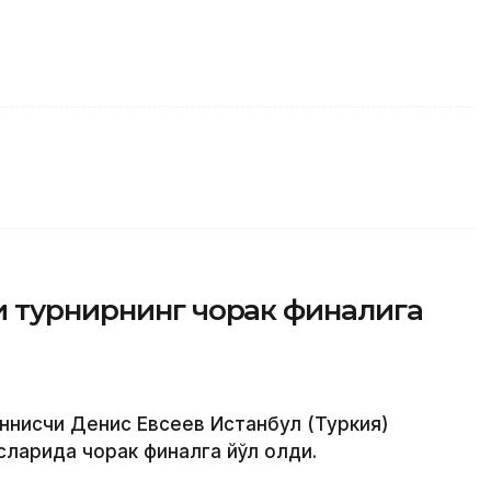
и турнирнинг чорак финалига
еннисчи Денис Евсеев Истанбул (Туркия)
ларида чорак финалга йўл олди.