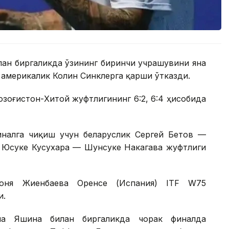
лан биргаликда ўзининг биринчи учрашувини яна
америкалик Колин Синклерга қарши ўтказди.
Қозоғистон-Хитой жуфтлигининг 6:2, 6:4 ҳисобида
налга чиқиш учун беларуслик Сергей Бетов —
к Юсуке Кусухара — Шунсуке Накагава жуфтлиги
Соня Жиенбаева Оренсе (Испания) ITF W75
и.
на Яшина билан биргаликда чорак финалда