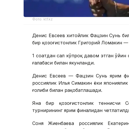
Фото: ktf.kz
Денис Евсеев хитойлик Фацзин Сунь би
бир қозоғистонлик Григорий Ломакин — 
1 соатдан сал кўпроқ давом этган ўйин 
ғалабаси билан якунланди.
Денис Евсеев — Фацзин Сунь ярим фи
россиялик Илья Симакин ёки японияли
ғолиби билан рақобатлашади.
Яна бир қозоғистонлик теннисчи 
турнирининг ярим финалидан четлатилд
Соня Жиенбаева россиялик Екатери