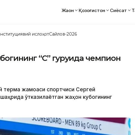
Жаҳон
Қозоғистон
Сиёсат
Т
нституциявий ислоҳот
Сайлов-2026
богининг “C” гуруҳида чемпион
ий терма жамоаси спортчиси Сергей
 шаҳрида ўтказилаётган жаҳон кубогининг