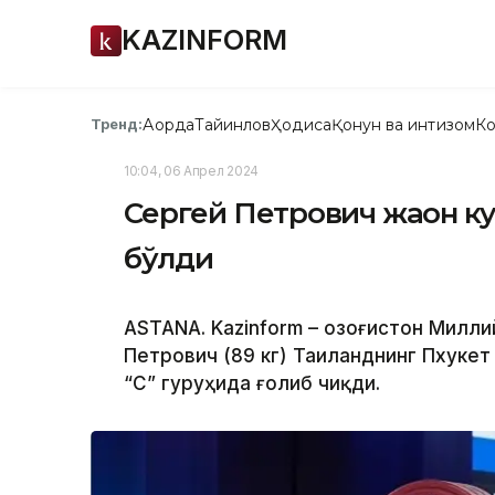
KAZINFORM
Ақорда
Тайинлов
Ҳодиса
Қонун ва интизом
Ко
Тренд:
10:04, 06 Апрел 2024
Сергей Петрович жаҳон ку
бўлди
ASTANA. Kazinform – Қозоғистон Милл
Петрович (89 кг) Таиланднинг Пхукет
“C” гуруҳида ғолиб чиқди.