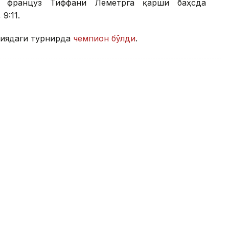
а француз Тиффани Леметрга қарши баҳсда
9:11.
ниядаги турнирда
чемпион бўлди
.
и сув полоси бўйича жаҳон