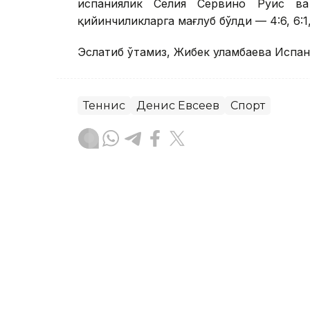
испаниялик Селия Сервино Руис в
қийинчиликларга мағлуб бўлди — 4:6, 6:1, 
Эслатиб ўтамиз, Жибек Қуламбаева Испа
Теннис
Денис Евсеев
Спорт
Бекабат Узаков
Муаллиф
13:39, 06 Август 2026
Қозоғистон терма жамоас