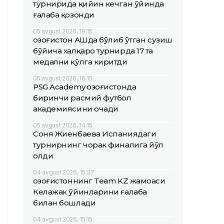
турнирида қийин кечган ўйинда
ғалаба қозонди
05 avgust 2026, 19:15
Қозоғистон АҚШда бўлиб ўтган сузиш
бўйича халқаро турнирда 17 та
медални қўлга киритди
05 avgust 2026, 16:15
PSG Academy Қозоғистонда
биринчи расмий футбол
академиясини очади
05 avgust 2026, 14:15
Соня Жиенбаева Испаниядаги
турнирнинг чорак финалига йўл
олди
04 avgust 2026, 15:37
Қозоғистоннинг Team KZ жамоаси
Келажак ўйинларини ғалаба
билан бошлади
04 avgust 2026, 15:15