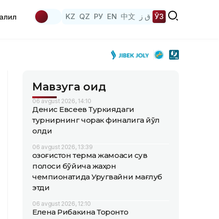
KZ
QZ
РУ
EN
中文
ق ز
ЎЗ
аҳлил
Мавзуга оид
06 avgust 2026, 14:10
Денис Евсеев Туркиядаги
турнирнинг чорак финалига йўл
олди
06 avgust 2026, 13:39
Қозоғистон терма жамоаси сув
полоси бўйича жаҳон
чемпионатида Уругвайни мағлуб
этди
06 avgust 2026, 12:10
Елена Рибакина Торонто