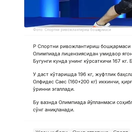
Фото: Спортни ривожлантириш бошқармаси
ҚР Спортни ривожлантириш бошқармаси 
Олимпиада лицензиясидан умидвор ягона
Бугунги кунда унинг кўрсаткичи 167 кг. 
У даст кўтаришда 196 кг, жуфтлик баҳсл
Олфидес Саес (160+200 кг) иккинчи, қи
ўринни эгаллади.
Бу вазнда Олимпиада йўлланмаси соҳибл
сўнг аниқланади.