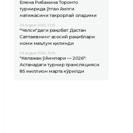
Елена Рибакина Торонто
турнирида ўтган йилги
натижасини такрорлай оладими
04 avgust 2026, 13:15
"Челси"даги рақобат: Дастан
Сатпаевнинг асосий рақиблари
номи маълум қилинди
04 avgust 2026, 10:10
"Келажак ўйинлари — 2026":
Астанадаги турнир трансляцияси
85 миллион марта кўрилди