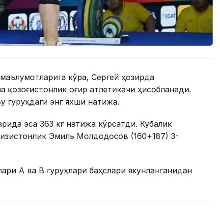
маълумотларига кўра, Сергей ҳозирда
 қозоғистонлик оғир атлетикачи ҳисобланади.
Бу гуруҳдаги энг яхши натижа.
арида эса 363 кг натижа кўрсатди. Кубалик
рғизистонлик Эмиль Молдодосов (160+187) 3-
ари А ва В гуруҳлари баҳслари якунланганидан