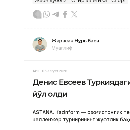
Жаҳон кубоги
Оғир атлетика
Спорт
Жарасқан Нұрыбаев
Муаллиф
14:10, 06 Август 2026
Денис Евсеев Туркиядаг
йўл олди
ASTANА. Кazinform — Қозоғистонлик т
челленжер турнирининг жуфтлик баҳс