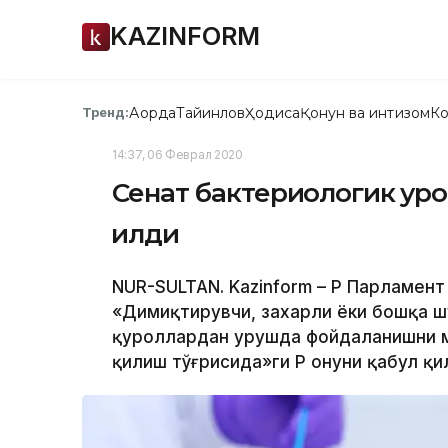
KAZINFORM
Ақорда
Тайинлов
Ҳодиса
Қонун ва интизом
Ко
Тренд:
14:37, 06 Феврал 2020
Сенат бактериологик қуро
қилди
NUR-SULTAN. Kazinform – ҚР Парламен
«Димиқтирувчи, захарли ёки бошқа ш
қуроллардан урушда фойдаланишни м
қилиш тўғрисида»ги ҚР Қонуни қабул қ