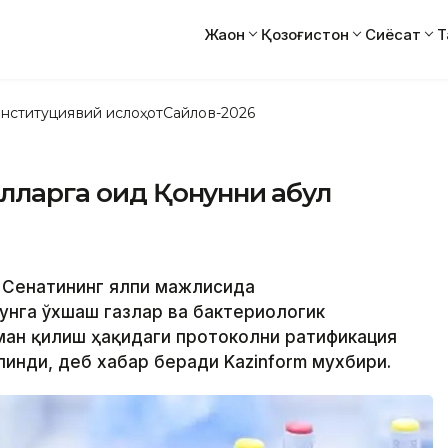
Жаҳон
Қозоғистон
Сиёсат
Т
нституциявий ислоҳот
Сайлов-2026
лларга оид Қонунни қабул
т Сенатининг ялпи мажлисида
унга ўхшаш газлар ва бактериологик
ан қилиш ҳақидаги протоколни ратификация
илинди, деб хабар беради Kazinform мухбири.