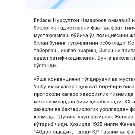
Елбасы Нурсултон Назарбоев оммавий қи
биологик тадқиқотларни фақат ва фақат ти
мустаҳкамлаш бўйича ўз позициясини жаҳ
билан бунинг тўғрилигини исботлади. Қо
тайёрлаш, ишлаб чиқариш, йиғишни тақиқл
аввал ратификациялаган. Бунга ваколат
бўлганди.
«Ўша конвенцияни тўлдирувчи ва муста
Ушбу икки халқаро ҳужжат бир-бири билан
протоколи халқаро хавфсизлик тизимида
механизмлардан бири ҳисобланади. ХХ а
захарли ва бактериологик қуроллардан ф
келмоқда. Шунинг учун вазирлик Женев
кўтариб чиқди. Ҳозирда 1925 йилги Жене
140дан ошади», - деди ҚР Таълим ва фа