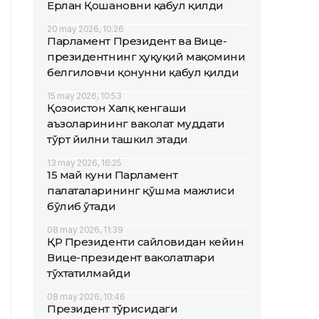
Ерлан Қошановни қабул қилди
20 may 2026, 10:26
Парламент Президент ва Вице-
президентнинг ҳуқуқий мақомини
белгиловчи қонунни қабул қилди
15 may 2026, 10:53
Қозоғистон Халқ кенгаши
аъзоларининг ваколат муддати
тўрт йилни ташкил этади
13 may 2026, 16:25
15 май куни Парламент
палаталарининг қўшма мажлиси
бўлиб ўтади
08 may 2026, 11:39
ҚР Президенти сайловидан кейин
Вице-президент ваколатлари
тўхтатилмайди
08 may 2026, 10:46
Президент тўғрисидаги