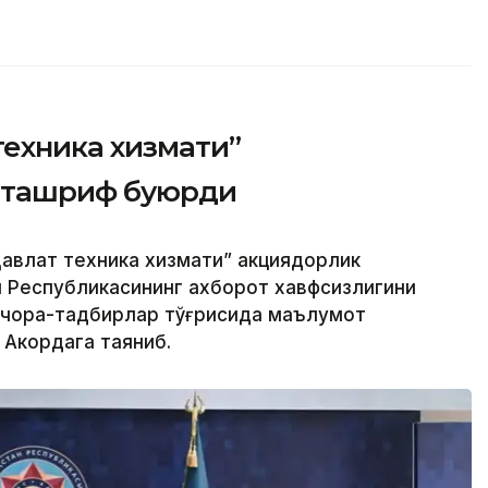
техника хизмати”
 ташриф буюрди
авлат техника хизмати” акциядорлик
н Республикасининг ахборот хавфсизлигини
 чора-тадбирлар тўғрисида маълумот
 Акордага таяниб.