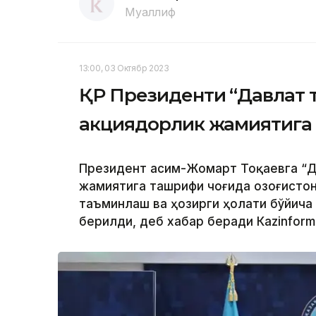
Муаллиф
13:00, 03 Октябр 2023
ҚР Президенти “Давлат 
акциядорлик жамиятига
Президент Қасим-Жомарт Тоқаевга “Д
жамиятига ташрифи чоғида Қозоғисто
таъминлаш ва ҳозирги ҳолати бўйича
берилди, деб хабар беради Каzinform