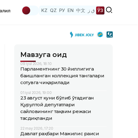
KZ
QZ
РУ
EN
中文
ق ز
ЎЗ
аҳлил
Мавзуга оид
09 iyul 2026, 18:10
Парламентнинг 30 йиллигига
бағишланган коллекция тангалари
сотувга чиқарилади
01 iyul 2026, 19:00
23 август куни бўлиб ўтадиган
Қурултой депутатлари
сайловининг тақвим режаси
тасдиқланди
22 may 2026, 17:20
Давлат раҳбари Мажилис раиси