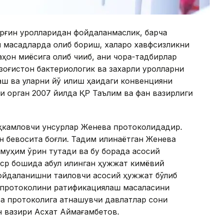
рғин қуролларидан фойдаланмаслик, барча
нч мақсадларда олиб бориш, халқаро хавфсизликни
он миқёсига олиб чиқиб, аниқ чора-тадбирлар
зоғистон бактериологик ва захарли қуролларни
аш ва уларни йўқ қилиш ҳақидаги конвенцияни
ли орган 2007 йилда ҚР Таълим ва фан вазирлиги
ҳкамловчи унсурлар Женева протоколидадир.
 бевосита боғлиқ. Тақдим қилинаётган Женева
 муҳим ўрин тутади ва бу борада асосий
ср бошида қабул қилинган ҳужжат кимёвий
ойдаланишни тақиқловчи асосий ҳужжат бўлиб
а протоколини ратификациялаш масаласини
ва протоколига қатнашувчи давлатлар сони
н вазири Асхат Аймағамбетов.