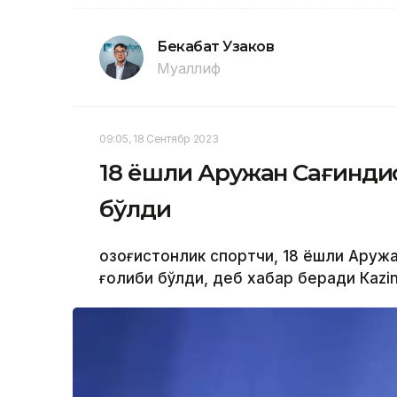
Бекабат Узаков
Муаллиф
09:05, 18 Сентябр 2023
18 ёшли Аружан Сағиндиқ
бўлди
Қозоғистонлик спортчи, 18 ёшли Аруж
ғолиби бўлди, деб хабар беради Каzi