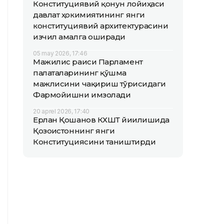
Конституциявий қонун лойиҳаси
давлат ҳокимиятининг янги
конституциявий архитектурасини
изчил амалга оширади
05 may 2026, 17:46
Мажилис раиси Парламент
палаталарининг қўшма
мажлисини чақириш тўғрисидаги
Фармойишни имзолади
20 aprel 2026, 17:40
Ерлан Қошанов КХШТ йиғилишида
Қозоғистоннинг янги
Конституциясини таништирди