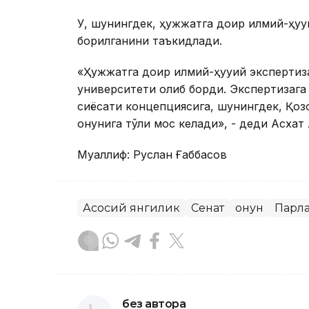
У, шунингдек, ҳужжатга доир илмий-ҳуқу
борилганини таъкидлади.
«Ҳужжатга доир илмий-ҳуқуқий эксперти
университети олиб борди. Экспертизага
сиёсати концепциясига, шунингдек, Қоз
қонунига тўлиқ мос келади», - деди Асха
Муаллиф: Руслан Ғаббасов
Асосий янгилик
Сенат
Қонун
Парл
без автора