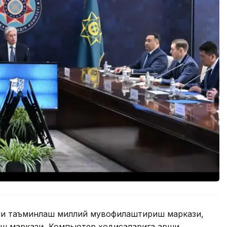
ни таъминлаш миллий мувофиқлаштириш маркази,
ш маркази, Компьютер ҳодисаларига қарши