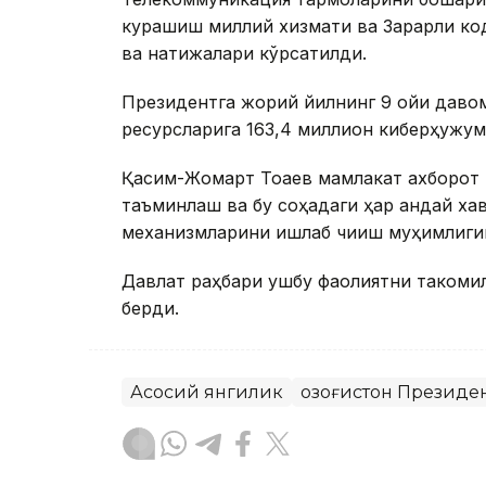
курашиш миллий хизмати ва Зарарли ко
ва натижалари кўрсатилди.
Президентга жорий йилнинг 9 ойи даво
ресурсларига 163,4 миллион киберҳужум
Қасим-Жомарт Тоқаев мамлакат ахборот
таъминлаш ва бу соҳадаги ҳар қандай ха
механизмларини ишлаб чиқиш муҳимлиги
Давлат раҳбари ушбу фаолиятни такомил
берди.
Асосий янгилик
Қозоғистон Президе