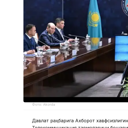
Фото: Akorda
Давлат раҳбарига Ахборот хавфсизлиги
Телекоммуникация тармоқларини бошқари