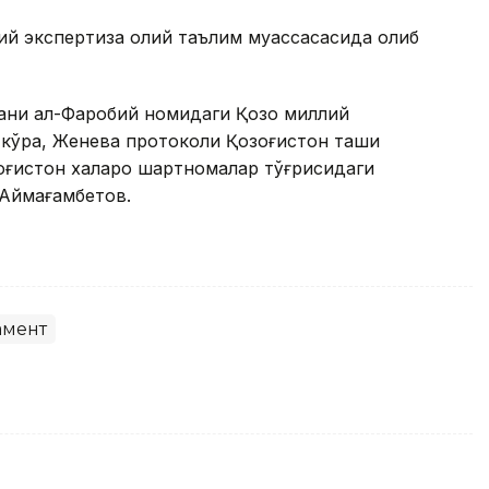
қий экспертиза олий таълим муассасасида олиб
зани ал-Фаробий номидаги Қозоқ миллий
 кўра, Женева протоколи Қозоғистон ташқи
оғистон халқаро шартномалар тўғрисидаги
т Аймағамбетов.
амент