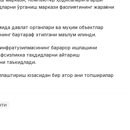
дларни ўрганиш маркази фаолиятининг жараёни
мида давлат органлари ва муҳим объектлар
нинг бартараф этилгани маълум қилинди.
 инфратузилмасининг барқарор ишлашини
вфсизликка таҳдидларни қайтариш
ни таъкидлади.
лаштириш юзасидан бир қатор аниқ топшириқлар
нти