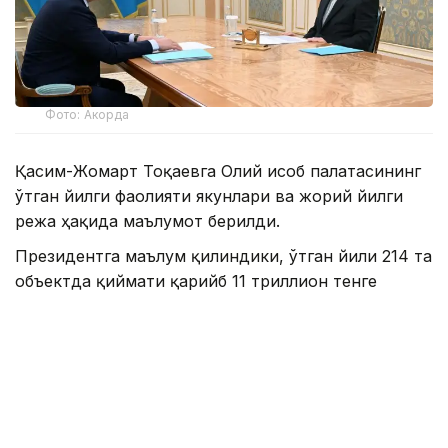
Фото: Акорда
Қасим-Жомарт Тоқаевга Олий Ҳисоб палатасининг
ўтган йилги фаолияти якунлари ва жорий йилги
режа ҳақида маълумот берилди.
Президентга маълум қилиндики, ўтган йили 214 та
объектда қиймати қарийб 11 триллион тенге
бўлган 27 та аудиторлик тадбири ўтказилган.
Натижада умумий қиймати 862 миллиард тенгега
тенг турли меъёрлар бузилгани аниқланган.
Текширувлар натижаларига кўра, 135 миллиард
тенге бюджетга қайтарилган. Бу 2023 йилда
тўланган суммадан беш баравар кўпдир.