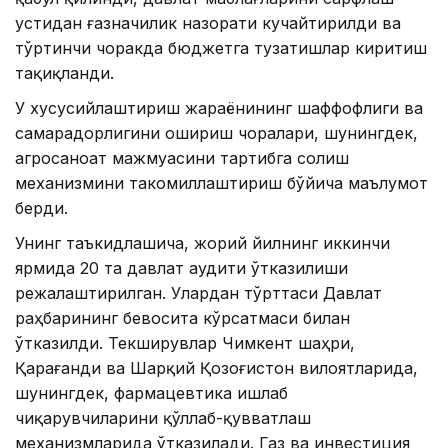
устидан ғазначилик назорати кучайтирилди ва
тўртинчи чоракда бюджетга тузатишлар киритиш
тақиқланди.
У хусусийлаштириш жараёнининг шаффофлиги ва
самарадорлигини ошириш чоралари, шунингдек,
агросаноат мажмуасини тартибга солиш
механизмини такомиллаштириш бўйича маълумот
берди.
Унинг таъкидлашича, жорий йилнинг иккинчи
ярмида 20 та давлат аудити ўтказилиши
режалаштирилган. Улардан тўрттаси Давлат
раҳбарининг бевосита кўрсатмаси билан
ўтказилди. Текширувлар Чимкент шаҳри,
Қарағанди ва Шарқий Қозоғистон вилоятларида,
шунингдек, фармацевтика ишлаб
чиқарувчиларини қўллаб-қувватлаш
механизмларида ўтказилади. Газ ва инвестиция