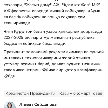
соҳалари, "Жасыл даму" АЖ, "ҚазАвтоЖол" МК”
АЖ фаолияти, алоҳида миллий лойиҳалар, «Ауыл –
ел бесігі» лойиҳаси ва бошқа соҳалар ҳам
текширилади.
Янги Қурултой билан ўзаро ҳамкорлик доирасида
2027-2029 йилларга мўлжалланган республика
бюджети лойиҳаси баҳоланади.
Президент замонавий рақамли ечимлар ва сунъий
интеллект технологияларини жорий этишга
устувор аҳамият бериб, давлат аудити тизимини
такомиллаштириш бўйича бир қатор вазифаларни
қўйди.
Қозоғистон Президенти
Қасим-Жомарт Тоқаев
Ляззат Сейданова