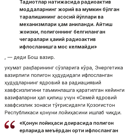
Тадқиқотлар натижасида радиоактив
моддаларнинг жорий ва мумкин бўлган
тарқалишининг асосий йўллари ва
механизмлари ҳам аниқланди. Айтиш
жоизки, полигоннинг белгиланган
чегаралари ҳақиқий радиоактив
ифлосланишга мос келмайди»
, — деди Бош вазир.
Ҳукумат раҳбарининг сўзларига кўра, Энергетика
вазирлиги полигон ҳудудидаги ифлосланган
ҳудудларнинг ядровий ва радиациявий
хавфсизлигини таъминлашга қаратилган кейинги
вазифаларни ҳал қилиш учун «Семей ядровий
хавфсизлик зонаси тўғрисида»ги Қозоғистон
Республикаси қонуни лойиҳасини ишлаб чиқди.
«Қонун лойиҳаси доирасида полигон
ерларида меъёрдан ортиқ ифлосланган