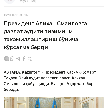
Муаллиф
16:20, 07 Июл 2026
Президент Алихан Смаиловга
давлат аудити тизимини
такомиллаштириш бўйича
кўрсатма берди
ASTANA. Kazinform - Президент Қасим-Жомарт
Тоқаев Олий аудит палатаси раиси Алихан
Смаиловни қабул қилди. Бу ҳақда Ақорда хабар
беради.