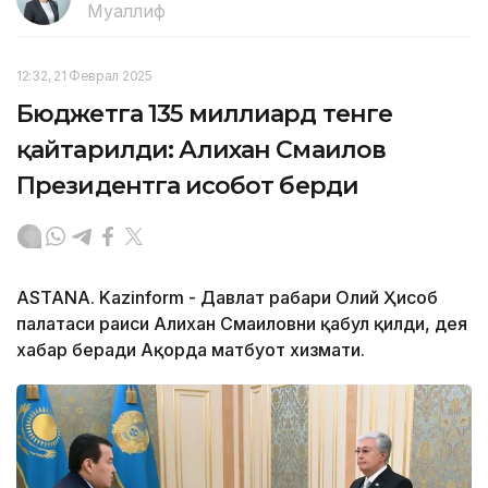
Муаллиф
12:32, 21 Феврал 2025
Бюджетга 135 миллиард тенге
қайтарилди: Алихан Смаилов
Президентга ҳисобот берди
ASTANA. Kazinform - Давлат раҳбари Олий Ҳисоб
палатаси раиси Алихан Смаиловни қабул қилди, дея
хабар беради Ақорда матбуот хизмати.