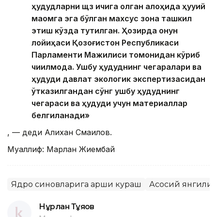
ҳудудларни щз ичига олган алоҳида ҳуқуқий
мақомга эга бўлган махсус зона ташкил
этиш кўзда тутилган. Ҳозирда қонун
лойиҳаси Қозоғистон Республикаси
Парламенти Мажилиси томонидан кўриб
чиқилмоқда. Ушбу ҳудуднинг чегаралари ва
ҳудуди давлат экологик экспертизасидан
ўтказилгандан сўнг ушбу ҳудуднинг
чегараси ва ҳудуди учун материаллар
белгиланади»
, — деди Алихан Смаилов.
Муаллиф: Марлан Жиембай
Ядро синовларига қарши кураш
Асосий янгили
Нұрлан Тұяқов