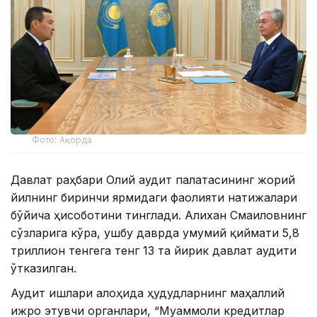
Фото: Ақорда
Давлат раҳбари Олий аудит палатасининг жорий
йилнинг биринчи ярмидаги фаолияти натижалари
бўйича ҳисоботини тинглади. Алихан Смаиловнинг
сўзларига кўра, ушбу даврда умумий қиймати 5,8
триллион тенгега тенг 13 та йирик давлат аудити
ўтказилган.
Аудит ишлари алоҳида ҳудудларнинг маҳаллий
ижро этувчи органлари, “Муаммоли кредитлар