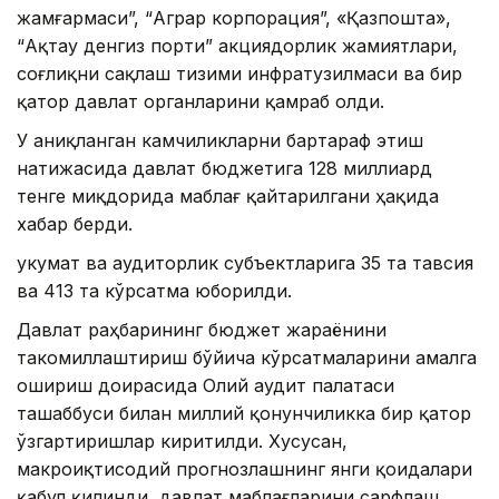
жамғармаси”, “Аграр корпорация”, «Қазпошта»,
“Ақтау денгиз порти” акциядорлик жамиятлари,
соғлиқни сақлаш тизими инфратузилмаси ва бир
қатор давлат органларини қамраб олди.
У аниқланган камчиликларни бартараф этиш
натижасида давлат бюджетига 128 миллиард
тенге миқдорида маблағ қайтарилгани ҳақида
хабар берди.
Ҳукумат ва аудиторлик субъектларига 35 та тавсия
ва 413 та кўрсатма юборилди.
Давлат раҳбарининг бюджет жараёнини
такомиллаштириш бўйича кўрсатмаларини амалга
ошириш доирасида Олий аудит палатаси
ташаббуси билан миллий қонунчиликка бир қатор
ўзгартиришлар киритилди. Хусусан,
макроиқтисодий прогнозлашнинг янги қоидалари
қабул қилинди, давлат маблағларини сарфлаш