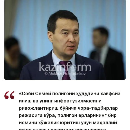
«Собиқ Семей полигони ҳудудини хавфсиз
қилиш ва унинг инфратузилмасини
ривожлантириш бўйича чора-тадбирлар
режасига кўра, полигон ерларининг бир
қисмини хўжалик юритиш учун маҳаллий
ижро этувчи ҳокимият органларига