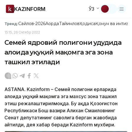
KAZINFORM
ЎЗ
Сайлов-2026
Ақорда
Тайинлов
Ҳодиса
Қонун ва интизо
Тренд:
15:15, 26 Октябр 2022
Семей ядровий полигони ҳудудида
алоҳида ҳуқуқий мақомга эга зона
ташкил этилади
ASTANA. Kazinform – Семей полигони ерларида
алоҳида ҳуқуқий мақомга эга махсус зона ташкил
этиш режалаштирилмоқда. Бу ҳақда Қозоғистон
Республикаси Бош вазири Алихан Смаиловнинг
Сенат депутатининг саволига берган жавобида
айтилди, дея хабар беради Kazinform мухбири.