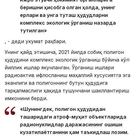
беришни ҳисобга олган ҳолда, унинг
ерлари ва унга туташ ҳудудларни
комплекс экологик ўрганиш назарда
тутилган»
, - деди Ҳукумат раҳбари.
Унинг қайд этишича, 2021 йилда собиқ полигон
ҳудудини комплекс экологик ўрганиш бўйича кўп
йиллик ишлар якунланган. Ўрганиш ишлари
радиоактив ифлосланиш маҳаллий хусусиятга эга
эканлиги ва полигоннинг бутун ҳудудига
тарқалмаслиги ҳақида тушунчани шакллантириш
имконини берди.
«Шунингдек, полигон ҳудудидан
ташқаридаги атроф-муҳит объектларида
радионуклидлар даражасининг ошиши
кузатилаётганини ҳам таъкидлаш лозим.