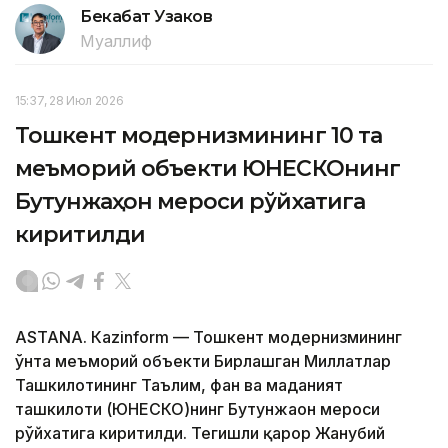
Бекабат Узаков
Муаллиф
15:37, 28 Июл 2026
Тошкент модернизмининг 10 та
меъморий объекти ЮНEСКОнинг
Бутунжаҳон мероси рўйхатига
киритилди
ASTANА. Кazinform — Тошкент модернизмининг
ўнта меъморий объекти Бирлашган Миллатлар
Ташкилотининг Таълим, фан ва маданият
ташкилоти (ЮНEСКО)нинг Бутунжаҳон мероси
рўйхатига киритилди. Тегишли қарор Жанубий