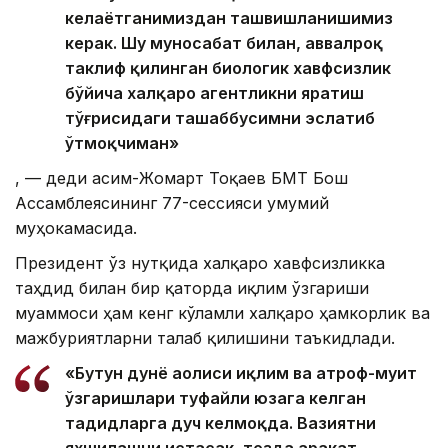
келаётганимиздан ташвишланишимиз
керак. Шу муносабат билан, аввалроқ
таклиф қилинган биологик хавфсизлик
бўйича халқаро агентликни яратиш
тўғрисидаги ташаббусимни эслатиб
ўтмоқчиман»
, — деди Қасим-Жомарт Тоқаев БМТ Бош
Ассамблеясининг 77-сессияси умумий
муҳокамасида.
Президент ўз нутқида халқаро хавфсизликка
таҳдид билан бир қаторда иқлим ўзгариши
муаммоси ҳам кенг кўламли халқаро ҳамкорлик ва
мажбуриятларни талаб қилишини таъкидлади.
«Бутун дунё аҳолиси иқлим ва атроф-муҳит
ўзгаришлари туфайли юзага келган
таҳдидларга дуч келмоқда. Вазиятни
яхшилашни истасак, тезда ҳаракат