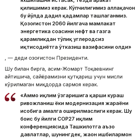
қилишимиз керак. Кўпчилигимиз аллақачон
бу йўлда дадил қадамлар ташлаганмиз.
Қозоғистон 2060 йилгача мамлакат
энергетика соҳасини нефт ва газга
қарамликдан тўлиқ углеродсиз
иқтисодиётга ўтказиш вазифасини олди»
, — деди Қозоғистон Президенти.
Шу билан бирга, Қасим-Жомарт Тоқаевнинг
айтишича, сайёрамизни қутқариш учун мисли
кўрилмаган миқдорда сармоя керак.
«Аммо иқлим ўзгаришига қарши кураш
ривожланиш ёки модернизация жараёни
ҳисобига амалга оширилмаслиги керак. Шу
боис бу йилги COP27 иқлим
конференциясида Ташкилотга аъзо
давлатлар, шунингдек, жаҳон ишбилармон