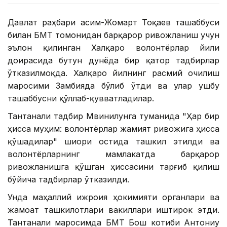
Давлат раҳбари Қасим-Жомарт Тоқаев ташаббуси
билан БМТ томонидан барқарор ривожланиш учун
эълон қилинган Халқаро волонтёрлар йили
доирасида бутун дунёда бир қатор тадбирлар
ўтказилмоқда. Халқаро йилнинг расмий очилиш
маросими Замбияда бўлиб ўтди ва улар ушбу
ташаббусни қўллаб-қувватладилар.
Тантанали тадбир Мвинилунга туманида "Ҳар бир
ҳисса муҳим: волонтёрлар жамият ривожига ҳисса
қўшадилар" шиори остида ташкил этилди ва
волонтёрларнинг мамлакатда барқарор
ривожланишга қўшган ҳиссасини тарғиб қилиш
бўйича тадбирлар ўтказилди.
Унда маҳаллий ижроия ҳокимияти органлари ва
жамоат ташкилотлари вакиллари иштирок этди.
Тантанали маросимда БМТ Бош котиби Антониу