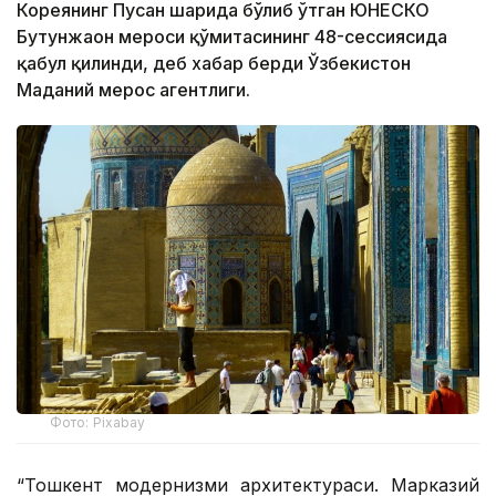
Кореянинг Пусан ​​шаҳрида бўлиб ўтган ЮНEСКО
Бутунжаҳон мероси қўмитасининг 48-сессиясида
қабул қилинди, деб хабар берди Ўзбекистон
Маданий мерос агентлиги.
Фото: Pixabay
“Тошкент модернизми архитектураси. Марказий