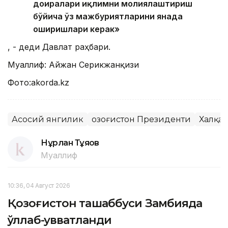
доиралари иқлимни молиялаштириш
бўйича ўз мажбуриятларини янада
оширишлари керак»
, - деди Давлат раҳбари.
Муаллиф: Айжан Серикжанқизи
Фото:akorda.kz
Асосий янгилик
Қозоғистон Президенти
Халқа
Нұрлан Тұяқов
Муаллиф
10:36, 04 Август 2026
Қозоғистон ташаббуси Замбияда
қўллаб-қувватланди