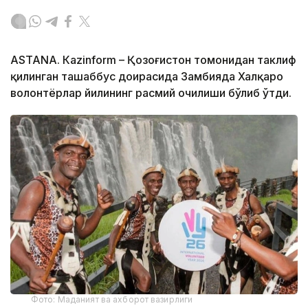
ASTANA. Кazinform – Қозоғистон томонидан таклиф
қилинган ташаббус доирасида Замбияда Халқаро
волонтёрлар йилининг расмий очилиши бўлиб ўтди.
Фото: Маданият ва ахборот вазирлиги