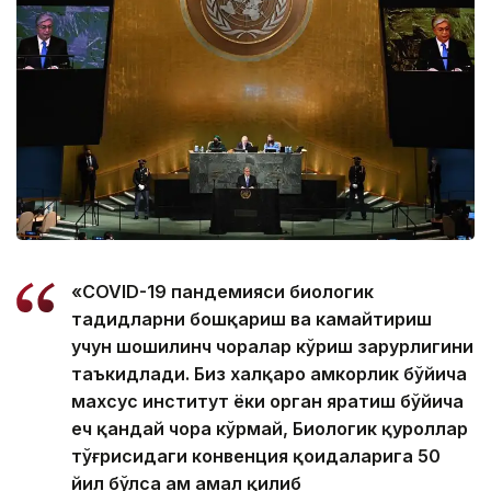
«COVID-19 пандемияси биологик
таҳдидларни бошқариш ва камайтириш
учун шошилинч чоралар кўриш зарурлигини
таъкидлади. Биз халқаро ҳамкорлик бўйича
махсус институт ёки орган яратиш бўйича
ҳеч қандай чора кўрмай, Биологик қуроллар
тўғрисидаги конвенция қоидаларига 50
йил бўлса ҳам амал қилиб