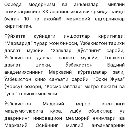
Осиёда модернизм ва анъаналар” миллий
номинациясига ХХ асрнинг иккинчи ярмида пайдо
бўлган 10 та ажойиб меъморий ёдгорликлар
киритилган.
Рўйхатга қуйидаги иншоотлар киритилди:
“Марварид” турар жой биноси, Ўзбекистон тарихи
давлат музейи, “Халқлар дўстлиги” саройи,
Ўзбекистон давлат санъат музейи, Тошкент
давлат цирки, Ўзбекистон Бадиий
академиясининг Марказий кўргазмалар зали,
Ўзбекистон кино санъати саройи, “Эски Жува”
(Чорсу) бозори, “Космонавтлар” метро бекати ва
“Қуёш” гелиокомплекси.
Ўзбекистон Маданий мерос агентлиги
маълумотларига кўра, ушбу объектлар ўз
даврининг инновацион меъморий ечимлари ва
Марказий Осиёнинг миллий анъаналарини