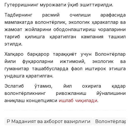
Гутерришнинг мурожаати ўқиб эшиттирилди.
Тадбирнинг расмий очилиши арафасида
мамлакатда волонтёрлик, экологик ҳаракатлар ва
жамоат жойларини ободонлаштириш чораларини
тарғиб қилишга қаратилган кампания ташкил
этилди.
Халқаро барқарор тараққиёт учун Волонтёрлар
йили фуқароларни ижтимоий, экологик ва
гуманитар ташаббусларда фаол иштирок этишга
ундашга қаратилган.
Эслатиб ўтамиз, йил охирига қадар
волонтёрликнинг ривожланиш йўналишини
аниқлаш концепцияси
ишлаб чиқилади
.
ҚР Маданият ва ахборот вазирлиги
Волонтёрлар