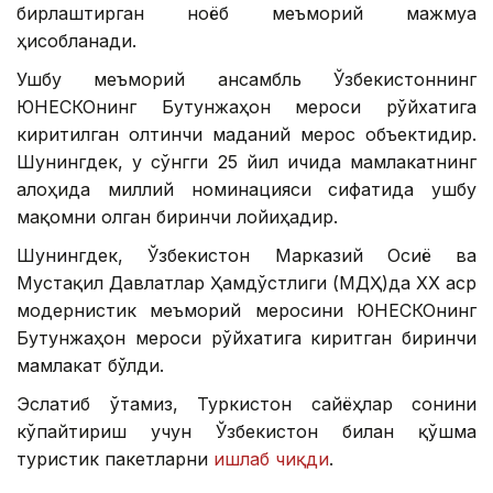
бирлаштирган ноёб меъморий мажмуа
ҳисобланади.
Ушбу меъморий ансамбль Ўзбекистоннинг
ЮНEСКОнинг Бутунжаҳон мероси рўйхатига
киритилган олтинчи маданий мерос объектидир.
Шунингдек, у сўнгги 25 йил ичида мамлакатнинг
алоҳида миллий номинацияси сифатида ушбу
мақомни олган биринчи лойиҳадир.
Шунингдек, Ўзбекистон Марказий Осиё ва
Мустақил Давлатлар Ҳамдўстлиги (МДҲ)да ХХ аср
модернистик меъморий меросини ЮНEСКОнинг
Бутунжаҳон мероси рўйхатига киритган биринчи
мамлакат бўлди.
Эслатиб ўтамиз, Туркистон сайёҳлар сонини
кўпайтириш учун Ўзбекистон билан қўшма
туристик пакетларни
ишлаб чиқди
.