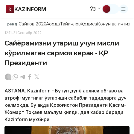
KAZINFORM
ЎЗ
Сайлов-2026
Ақорда
Тайинлов
Ҳодиса
Қонун ва интизо
Тренд:
12:11, 21 Сентябр 2022
Сайёрамизни қутқариш учун мисли
кўрилмаган сармоя керак - ҚР
Президенти
ASTANA. Kazinform - Бутун дунё аҳолиси об-ҳаво ва
атроф-муҳитнинг ўзгариши сабабли таҳдидларга дуч
келмоқда. Бу ҳақда Қозоғистон Президенти Қасим-
Жомарт Тоқаев маълум қилди, дея хабар беради
Kazinform мухбири.