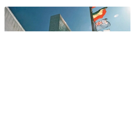
Фото: БМТ/ Ю. Нагата
Қарорда халқаро ҳуқуққа ҳурмат ва риоя қилиш
замонавий халқаро тизимнинг самарадорлиги,
олдиндан айтиб бўладиганлиги ва
қонунийлигининг асосий шартларидан бири
эканлиги таъкидланган. Шу муносабат билан
БМТга аъзо давлатлар, ташкилот тузилмалари ва