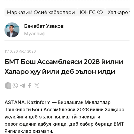
Марказий Осиё хабарлари
ЮНЕСКО
Халқаро т
Бекабат Узаков
Муаллиф
11:10, 26 Июл 2026
БМТ Бош Ассамблеяси 2028 йилни
Халқаро ҳуқуқ йили деб эълон қилди
ASTANА. Кazinform — Бирлашган Миллатлар
Ташкилоти Бош Ассамблеяси 2028 йилни Халқаро
ҳуқуқ йили деб эълон қилиш тўғрисидаги
резолюцияни қабул қилди, деб хабар беради БМТ
Янгиликлар хизмати.