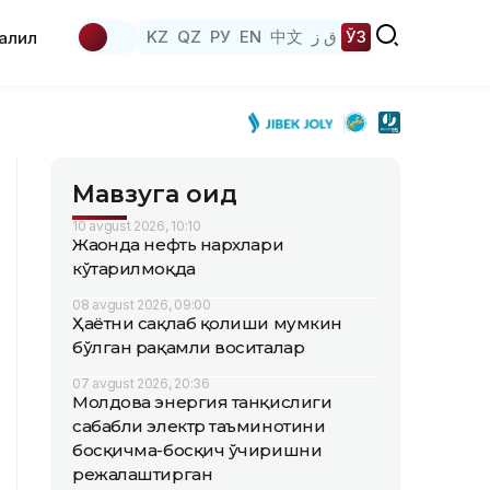
KZ
QZ
РУ
EN
中文
ق ز
ЎЗ
аҳлил
Мавзуга оид
10 avgust 2026, 10:10
Жаҳонда нефть нархлари
кўтарилмоқда
08 avgust 2026, 09:00
Ҳаётни сақлаб қолиши мумкин
бўлган рақамли воситалар
07 avgust 2026, 20:36
Молдова энергия танқислиги
сабабли электр таъминотини
босқичма-босқич ўчиришни
режалаштирган