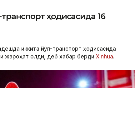
-транспорт ҳодисасида 16
ладешда иккита йўл-транспорт ҳодисасида
ши жароҳат олди, деб хабар берди
Xinhua
.