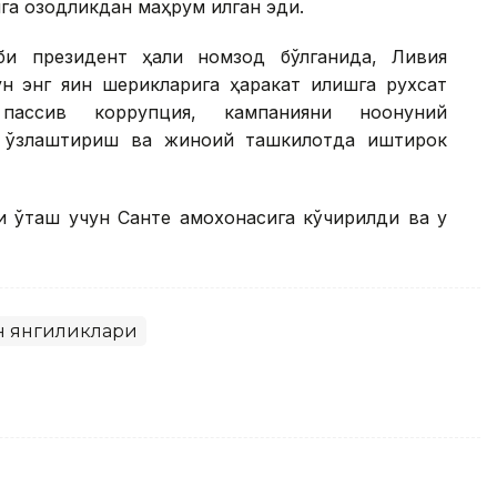
а озодликдан маҳрум қилган эди.
иқ президент ҳали номзод бўлганида, Ливия
 энг яқин шерикларига ҳаракат қилишга рухсат
пассив коррупция, кампанияни ноқонуний
и ўзлаштириш ва жиноий ташкилотда иштирок
 ўташ учун Санте қамоқхонасига кўчирилди ва у
н янгиликлари