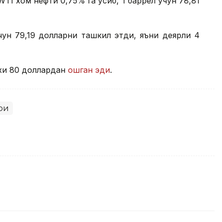
ТI хом нефти 0,75% га ўсиб, 1 баррел учун 78,81
чун 79,19 долларни ташкил этди, яъни деярли 4
рхи 80 доллардан
ошган эди
.
ри