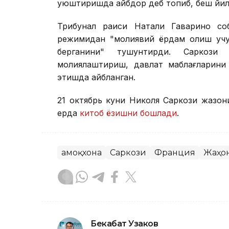
уюштиришда айбдор деб топиб, беш йилг
Трибунал раиси Натали Гаварино соб
режимидан "молиявий ёрдам олиш учун
берганини" тушунтирди. Саркози 
молиялаштириш, давлат маблағларин
этишда айбланган.
21 октябрь куни Николя Саркози жазони
ерда
китоб ёзишни бошлади
.
Қамоқхона
Саркози
Франция
Жаҳо
Бекабат Узаков