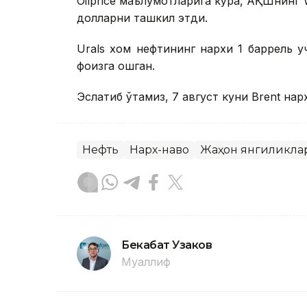
Oilprice маълумотларига кўра, АҚШнинг W
долларни ташкил этди.
Urals хом нефтининг нархи 1 баррель у
фоизга ошган.
Эслатиб ўтамиз, 7 август куни Brent на
Нефть
Нарх-наво
Жаҳон янгиликла
Бекабат Узаков
Муаллиф