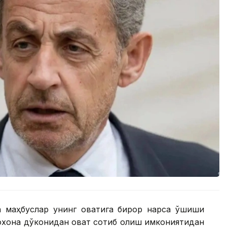
а маҳбуслар унинг овқатига бирор нарса қўшиши
моқхона дўконидан овқат сотиб олиш имкониятидан