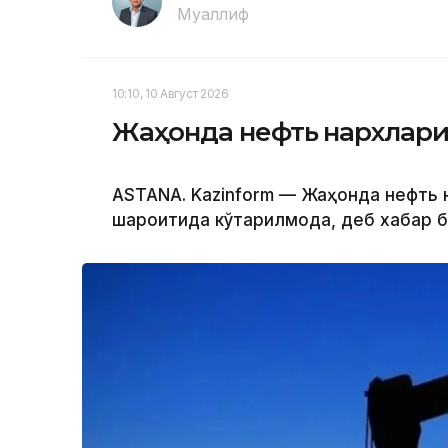
Муаллиф
10:10, 10 Август 2026
Жаҳонда нефть нархлари
ASTANA. Kazinform — Жаҳонда нефть 
шароитида кўтарилмоқда, деб хабар 