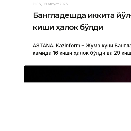
11:36, 08 Август 2026
Бангладешда иккита йўл
киши ҳалок бўлди
ASTANА. Кazinform – Жума куни Банг
камида 16 киши ҳалок бўлди ва 29 ки