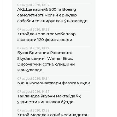
07 avgust 2026, 19:37
АҚШда қарийб 500 та Boeing
самолёти эҳтимолий ёриқлар
сабабли текширувдан ўтказилади
07 avgust 2026, 18:38
Хитойдан электромобиллар
экспорти 120 фоизга ошди
07 avgust 2026, 18:10
Буюк Британия Paramount
Skydanceнинг Warner Bros.
Discoveryни сотиб олишини
маъқуллади
07 avgust 2026, 16:34
NASA космонавтлари фазога чиқди
07 avgust 2026, 14:37
Таиландда ўқувчи мактабда ўқ
узди: етти киши ҳалок бўлди
07 avgust 2026, 13:39
Хитой Марсдан олиб келинадиган