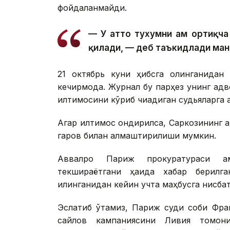
фойдаланмайди.
— У ҳатто тухумни ҳам ортиқч
қилади, — деб таъкидлади ман
21 октябрь куни ҳибсга олинганидан 
кечирмоқда. Журнал бу парҳез унинг адв
илтимосини кўриб чиқадиган судьяларга қ
Агар илтимос қондирилса, Саркозининг қа
гаров билан алмаштирилиши мумкин.
Аввалроқ Париж прокуратураси қам
текшираётгани ҳақида хабар берилг
қилинганидан кейин учта маҳбусга нисба
Эслатиб ўтамиз, Париж суди собиқ Фр
сайлов кампаниясини Ливия томо