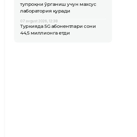
тупроқни ўрганиш учун махсус
лаборатория қуради
07 avgust 2026, 12:38
Туркияда 5G абонентлари сони
44,5 миллионга етди