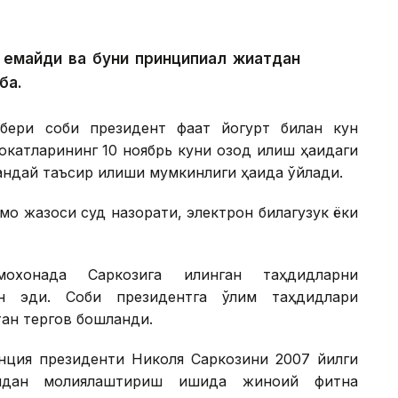
а емайди ва буни принципиал жиҳатдан
ба.
бери собиқ президент фақат йогурт билан кун
окатларининг 10 ноябрь куни озод қилиш ҳақидаги
андай таъсир қилиши мумкинлиги ҳақида ўйлади.
моқ жазоси суд назорати, электрон билагузук ёки
оқхонада Саркозига қилинган таҳдидларни
ан эди. Собиқ президентга ўлим таҳдидлари
тан тергов бошланди.
анция президенти Николя Саркозини 2007 йилги
нидан молиялаштириш ишида жиноий фитна