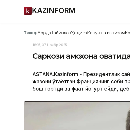
KAZINFORM
Ақорда
Тайинлов
Ҳодиса
Қонун ва интизом
Ко
Тренд:
18:15, 07 Ноябр 2025
Саркози қамоқхона овқатида
АSTANА.Кazinform - Президентлик са
жазони ўтаётган Франциянинг собиқ пр
бош тортди ва фақат йогурт ейди, де