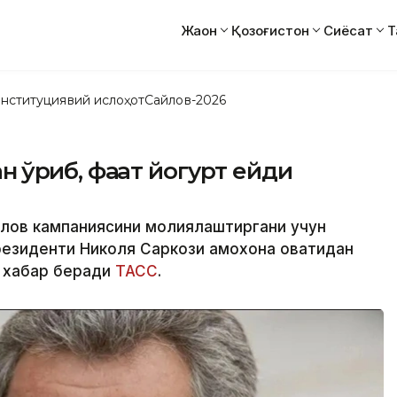
Жаҳон
Қозоғистон
Сиёсат
Т
нституциявий ислоҳот
Сайлов-2026
н қўрқиб, фақат йогурт ейди
йлов кампаниясини молиялаштиргани учун
езиденти Николя Саркози қамоқхона овқатидан
б хабар беради
ТАСС
.