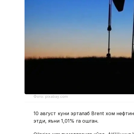
Фото: pixabay.com
10 август куни эрталаб Brent хом нефти
этди, яъни 1,01% га ошган.