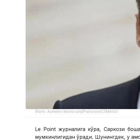
Фото: Aurelien Morissard/PanoramiC/IMAGO
Le Point журналига кўра, Саркози бошқ
мумкинлигидан қўрқади. Шунингдек, у қа