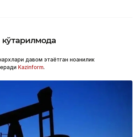
 кўтарилмоқда
нархлари давом этаётган ноаниқлик
беради
Kazinform
.