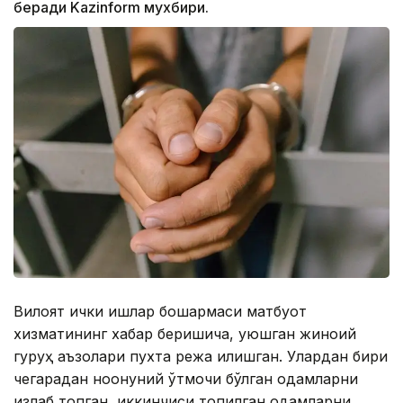
беради Kazinform мухбири.
Вилоят ички ишлар бошқармаси матбуот
хизматининг хабар беришича, уюшган жиноий
гуруҳ аъзолари пухта режа қилишган. Улардан бири
чегарадан ноқонуний ўтмоқчи бўлган одамларни
излаб топган, иккинчиси топилган одамларни