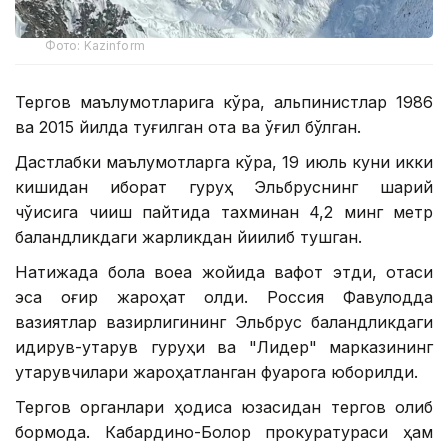
Фото: Kazinform
Тергов маълумотларига кўра, альпинистлар 1986
ва 2015 йилда туғилган ота ва ўғил бўлган.
Дастлабки маълумотларга кўра, 19 июль куни икки
кишидан иборат гуруҳ Эльбруснинг шарқий
чўққисига чиқиш пайтида тахминан 4,2 минг метр
баландликдаги жарликдан йиқилиб тушган.
Натижада бола воқеа жойида вафот этди, отаси
эса оғир жароҳат олди. Россия Фавқулодда
вазиятлар вазирлигининг Эльбрус баландликдаги
қидирув-қутқарув гуруҳи ва "Лидер" марказининг
қутқарувчилари жароҳатланган фуқарога юборилди.
Тергов органлари ҳодиса юзасидан тергов олиб
бормоқда. Кабардино-Болқор прокуратураси ҳам