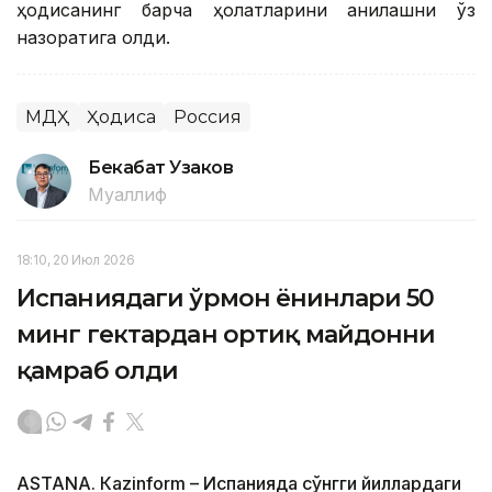
ҳодисанинг барча ҳолатларини аниқлашни ўз
назоратига олди.
МДҲ
Ҳодиса
Россия
Бекабат Узаков
Муаллиф
18:10, 20 Июл 2026
Испаниядаги ўрмон ёнғинлари 50
минг гектардан ортиқ майдонни
қамраб олди
ASTANА. Кazinform – Испанияда сўнгги йиллардаги