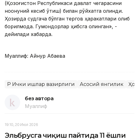
(Қозоғистон Республикаси давлат чегарасини
ноқонуний кесиб ўтиш) билан рўйхатга олинди.
Ҳозирда судгача бўлган тергов ҳаракатлари олиб
борилмоқда. Гумондорлар ҳибсга олинган», -
дейилади хабарда.
Муаллиф: Айнур Ақбаева
ҚР Ички ишлар вазирлиги
Асосий янгилик
Ҳод
без автора
Муаллиф
19:10, 20 Июл 2026
Эльбрусга чиқиш пайтида 11 ёшли