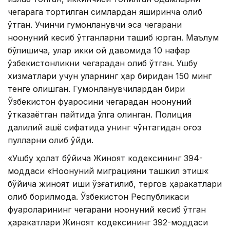
чегарага тортилган симлардан яширинча олиб
ўтган. Учинчи гумонланувчи эса чегарани
ноқонуний кесиб ўтганларни ташиб юрган. Маълум
бўлишича, улар икки ой давомида 10 нафар
ўзбекистонликни чегарадан олиб ўтган. Ушбу
хизматлари учун уларнинг ҳар биридан 150 минг
тенге олишган. Гумонланувчилардан бири
Ўзбекистон фуқаросини чегарадан ноқонуний
ўтказаётган пайтида қўлга олинган. Полиция
далилий ашё сифатида унинг чўнтагидан қоғоз
пулларни олиб қўйди.
«Ушбу ҳолат бўйича Жиноят кодексининг 394-
моддаси «Ноқонуний миграцияни ташкил этиш«
бўйича жиноят иши қўзғатилиб, тергов ҳаракатлари
олиб борилмоқда. Ўзбекистон Республикаси
фуқароларининг чегарани ноқонуний кесиб ўтган
ҳаракатлари Жиноят кодексининг 392-моддаси