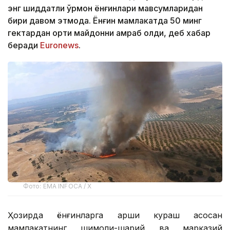
энг шиддатли ўрмон ёнғинлари мавсумларидан
бири давом этмоқда. Ёнғин мамлакатда 50 минг
гектардан ортиқ майдонни қамраб олди, деб хабар
беради
Euronews
.
Фото: EMA INFOCA / X
Ҳозирда ёнғинларга қарши кураш асосан
мамлакатнинг шимоли-шарқий ва марказий