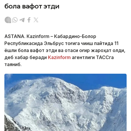
бола вафот этди
ASTANА. Кazinform – Кабардино-Болқор
Республикасида Эльбрус тоғига чиқиш пайтида 11
ёшли бола вафот этди ва отаси оғир жароҳат олди,
деб хабар беради
Кazinform
агентлиги ТАССга
таяниб.