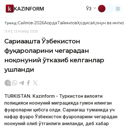
KAZINFORM
ЎЗ
Сайлов-2026
Ақорда
Тайинлов
Ҳодиса
Қонун ва интизо
Тренд:
11:43, 13 Ноябр 2020
Сариағашта Ўзбекистон
фуқароларини чегарадан
ноқонуний ўтказиб келганлар
ушланди
TURKISTAN. Kazinform - Туркистон вилояти
полицияси ноқонуний миграцияда гумон қилинган
фуқароларни ҳибсга олди. Сариағаш туманида уч
нафар фуқаро Ўзбекистон фуқароларини чегарадан
ноқонуний олиб ўтганлиги аниқланди, деб хабар