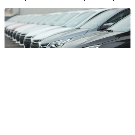
Фото: Миллий статистика қўмитаси
Бу кўрсаткич ўтган йилнинг мос даврига нисбатан
26,8 минг донага ошган.
Улар русумлар бўйича қуйидагича:
Cobalt — 82 951 дона;