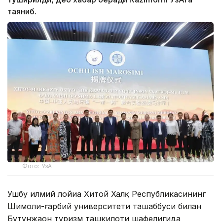
таяниб.
Фото: ЎзА
Ушбу илмий лойиҳа Хитой Халқ Республикасининг
Шимоли-ғарбий университети ташаббуси билан
Бутунжаҳон туризм ташкилоти шафелигида