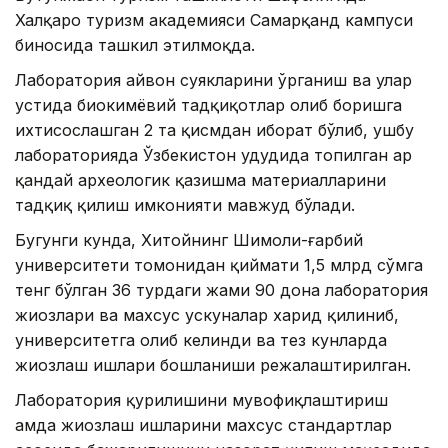
Халқаро туризм академияси Самарқанд кампуси
биносида ташкил этилмоқда.
Лаборатория ҳайвон суякларини ўрганиш ва улар
устида биокимёвий тадқиқотлар олиб боришга
ихтисослашган 2 та қисмдан иборат бўлиб, ушбу
лабораторияда Ўзбекистон ҳудудида топилган ҳар
қандай археологик қазишма материалларини
тадқиқ қилиш имконияти мавжуд бўлади.
Бугунги кунда, Хитойнинг Шимоли-ғарбий
университети томонидан қиймати 1,5 млрд сўмга
тенг бўлган 36 турдаги жами 90 дона лаборатория
жиҳозлари ва махсус ускуналар харид қилиниб,
университетга олиб келинди ва тез кунларда
жиҳозлаш ишлари бошланиши режалаштирилган.
Лаборатория қурилишини мувофиқлаштириш
ҳамда жиҳозлаш ишларини махсус стандартлар