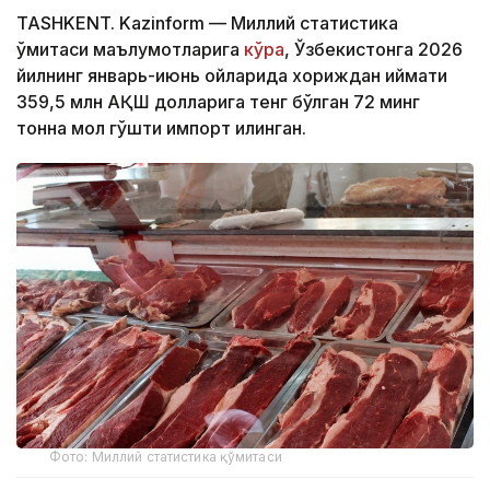
TASHKENT. Kazinform — Миллий статистика
қўмитаси маълумотларига
кўра
, Ўзбекистонга 2026
йилнинг январь-июнь ойларида хориждан қиймати
359,5 млн АҚШ долларига тенг бўлган 72 минг
тонна мол гўшти импорт қилинган.
Фото: Миллий статистика қўмитаси