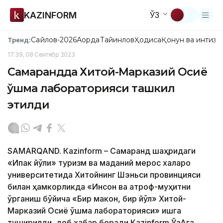
KAZINFORM
ЎЗ
Сайлов-2026
Ақорда
Тайинлов
Ҳодиса
Қонун ва интизо
Тренд:
17:39, 08 Сентябр 2023
Самарқандда Хитой-Марказий Осиё
қўшма лабораторияси ташкил
этилди
SAMARQAND. Кazinform – Самарқанд шаҳридаги
«Ипак йўли» туризм ва маданий мерос халқаро
университетида Хитойнинг Шэньси провинцияси
билан ҳамкорликда «Инсон ва атроф-муҳитни
ўрганиш бўйича «Бир макон, бир йўл» Хитой-
Марказий Осиё қўшма лабораторияси» ишга
туширилди, деб хабар беради Кazinform ЎзАга