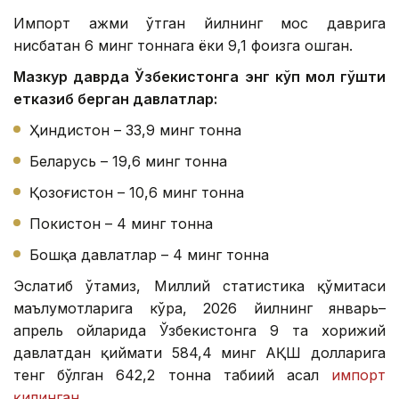
Импорт ҳажми ўтган йилнинг мос даврига
нисбатан 6 минг тоннага ёки 9,1 фоизга ошган.
Мазкур даврда Ўзбекистонга энг кўп мол гўшти
етказиб берган давлатлар:
Ҳиндистон – 33,9 минг тонна
Беларусь – 19,6 минг тонна
Қозоғистон – 10,6 минг тонна
Покистон – 4 минг тонна
Бошқа давлатлар – 4 минг тонна
Эслатиб ўтамиз, Миллий статистика қўмитаси
маълумотларига кўра, 2026 йилнинг январь–
апрель ойларида Ўзбекистонга 9 та хорижий
давлатдан қиймати 584,4 минг АҚШ долларига
тенг бўлган 642,2 тонна табиий асал
импорт
қилинган
.