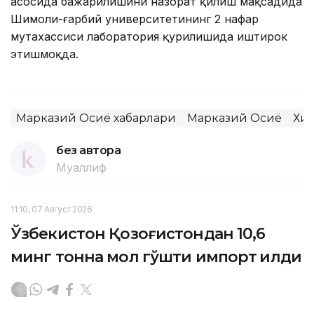
асосида бажарилишини назорат қилиш мақсадида
Шимоли-ғарбий университетининг 2 нафар
мутахассиси лаборатория қурилишида иштирок
этишмоқда.
Марказий Осиё хабарлари
Марказий Осиё
Хи
без автора
Муаллиф
11:10, 07 Август 2026
Ўзбекистон Қозоғистондан 10,6
минг тонна мол гўшти импорт қилди