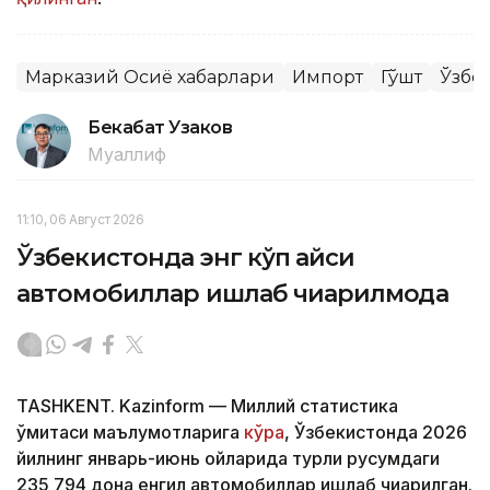
Марказий Осиё хабарлари
Импорт
Гўшт
Ўзбе
Бекабат Узаков
Муаллиф
11:10, 06 Август 2026
Ўзбекистонда энг кўп қайси
автомобиллар ишлаб чиқарилмоқда
TASHKENT. Kazinform — Миллий статистика
қўмитаси маълумотларига
кўра
, Ўзбекистонда 2026
йилнинг январь-июнь ойларида турли русумдаги
235 794 дона енгил автомобиллар ишлаб чиқарилган.