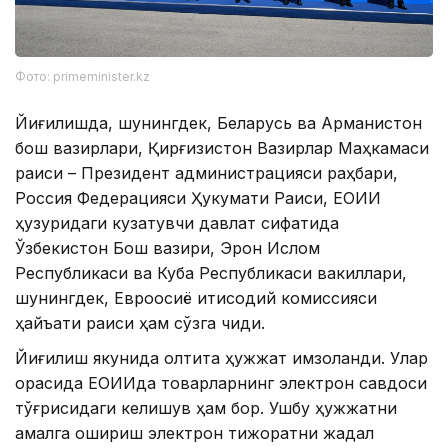
Фото: primeminister.kz
Йиғилишда, шунингдек, Беларусь ва Арманистон
бош вазирлари, Қирғизистон Вазирлар Маҳкамаси
раиси – Президент администрацияси раҳбари,
Россия Федерацияси Ҳукумати Раиси, ЕОИИ
ҳузуридаги кузатувчи давлат сифатида
Ўзбекистон Бош вазири, Эрон Ислом
Республикаси ва Куба Республикаси вакиллари,
шунингдек, Евроосиё иқтисодий комиссияси
ҳайъати раиси ҳам сўзга чиқди.
Йиғилиш якунида олтита ҳужжат имзоланди. Улар
орасида ЕОИИда товарларнинг электрон савдоси
тўғрисидаги келишув ҳам бор. Ушбу ҳужжатни
амалга ошириш электрон тижоратни жадал