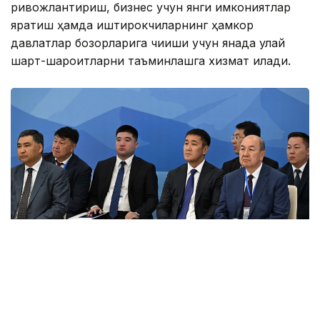
ривожлантириш, бизнес учун янги имкониятлар
яратиш ҳамда иштирокчиларнинг ҳамкор
давлатлар бозорларига чиқиши учун янада қулай
шарт-шароитларни таъминлашга хизмат қилади.
Фото: primeminister.kz
Шунингдек, Иттифоққа аъзо давлатларда илмий