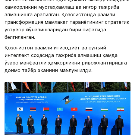
ҳамкорликни мустаҳкамлаш ва илғор тажриба
алмашишга қаратилган. Қозоғистонда рақамли
трансформация мамлакат тараққиётининг стратегик
устувор йўналишларидан бири сифатида
белгиланган.
Қозоғистон рақамли иқтисодиёт ва сунъий
интеллект соҳасида тажриба алмашиш ҳамда
ўзаро манфаатли ҳамкорликни ривожлантиришга
доимо тайёр эканини маълум қилди.