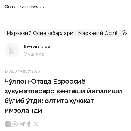
Фото: zarnews.uz
Марказий Осиё хабарлари
Марказий Осиё
Ўзб
без автора
Муаллиф
15:38, 07 Август 2026
Чўлпон-Отада Евроосиё
ҳукуматлараро кенгаши йиғилиши
бўлиб ўтди: олтита ҳужжат
имзоланди