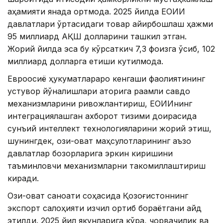
аҳамияти янада ортмоқда. 2025 йилда ЕОИИ
давлатлари ўртасидаги товар айирбошлаш ҳажми
95 миллиард АҚШ долларини ташкил этган.
Жорий йилда эса бу кўрсаткич 7,3 фоизга ўсиб, 102
миллиард долларга етиши кутилмоқда.
Евроосиё ҳукуматлараро кенгаши фаолиятининг
устувор йўналишлари қаторига рақамли савдо
механизмларини ривожлантириш, ЕОИИнинг
интеграциялашган ахборот тизими доирасида
сунъий интеллект технологияларини жорий этиш,
шунингдек, озиқ-овқат маҳсулотларининг аъзо
давлатлар бозорларига эркин киришини
таъминловчи механизмларни такомиллаштириш
киради.
Озиқ-овқат саноати соҳасида Қозоғистоннинг
экспорт салоҳияти изчил ортиб бораётгани қайд
этилди. 2025 йил якунларига кўра, чорвачилик ва