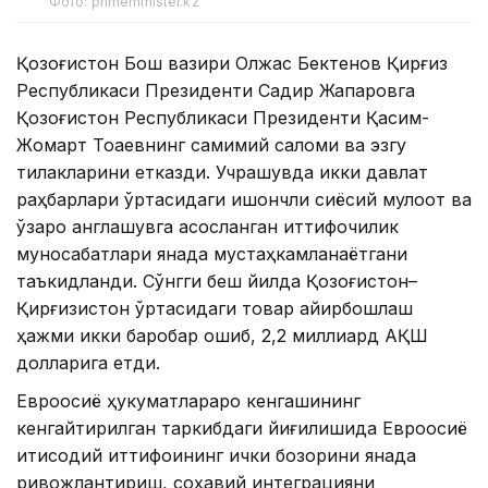
Фото: primeminister.kz
Қозоғистон Бош вазири Олжас Бектенов Қирғиз
Республикаси Президенти Садир Жапаровга
Қозоғистон Республикаси Президенти Қасим-
Жомарт Тоқаевнинг самимий саломи ва эзгу
тилакларини етказди. Учрашувда икки давлат
раҳбарлари ўртасидаги ишончли сиёсий мулоқот ва
ўзаро англашувга асосланган иттифоқчилик
муносабатлари янада мустаҳкамланаётгани
таъкидланди. Сўнгги беш йилда Қозоғистон–
Қирғизистон ўртасидаги товар айирбошлаш
ҳажми икки баробар ошиб, 2,2 миллиард АҚШ
долларига етди.
Евроосиё ҳукуматлараро кенгашининг
кенгайтирилган таркибдаги йиғилишида Евроосиё
иқтисодий иттифоқининг ички бозорини янада
ривожлантириш, соҳавий интеграцияни