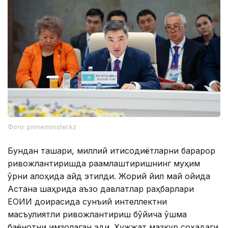
Фото: primeminister.kz
Бундан ташқари, миллий иқтисодиётларни барқарор
ривожлантиришда рақамлаштиришнинг муҳим
ўрни алоҳида қайд этилди. Жорий йил май ойида
Астана шаҳрида аъзо давлатлар раҳбарлари
ЕОИИ доирасида сунъий интеллектни
масъулиятли ривожлантириш бўйича қўшма
баёнотни имзолаган эди. Ҳужжат мазкур соҳадаги