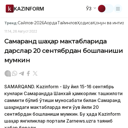
KAZINFORM
ЎЗ
Сайлов-2026
Ақорда
Тайинлов
Ҳодиса
Қонун ва интизо
Тренд:
11:14, 26 Август 2022
Самарқанд шаҳар мактабларида
дарслар 20 сентябрдан бошланиши
мумкин
SAMARQAND. Kazinform - Шу йил 15-16 сентябрь
кунлари Самарқандда Шанхай ҳамкорлик ташкилоти
саммити бўлиб ўтиши муносабати билан Самарқанд
шаҳридаги мактабларда янги ўқув йили 20
сентябрдан бошланиши мумкин. Бу ҳақда Kazinform
шаҳар янгиликлар портали Zarnews.uzга таяниб
хабар беради.