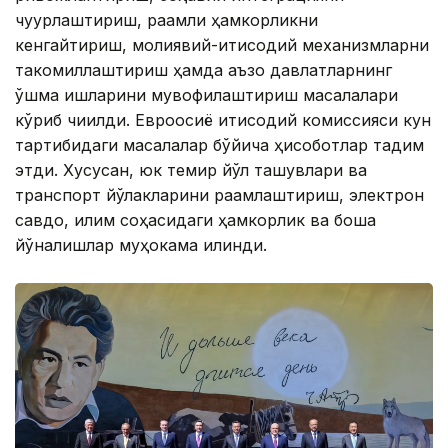
чуқурлаштириш, рақамли ҳамкорликни
кенгайтириш, молиявий-иқтисодий механизмларни
такомиллаштириш ҳамда аъзо давлатларнинг
қўшма ишларини мувофиқлаштириш масалалари
кўриб чиқилди. Евроосиё иқтисодий комиссияси кун
тартибидаги масалалар бўйича ҳисоботлар тақдим
этди. Хусусан, юк темир йўл ташувлари ва
транспорт йўлакларини рақамлаштириш, электрон
савдо, иқлим соҳасидаги ҳамкорлик ва бошқа
йўналишлар муҳокама қилинди.