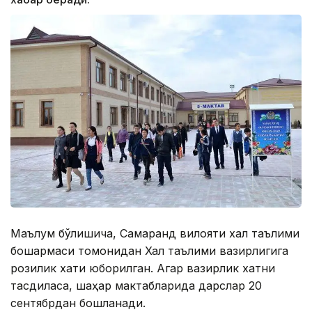
Маълум бўлишича, Самарқанд вилояти халқ таълими
бошқармаси томонидан Халқ таълими вазирлигига
розилик хати юборилган. Агар вазирлик хатни
тасдиқласа, шаҳар мактабларида дарслар 20
сентябрдан бошланади.