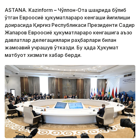
ASTANA. Kazinform
–
Чўлпон-Ота шаҳрида бўлиб
ўтган Евроосиё ҳукуматлараро кенгаши йиғилиши
доирасида Қирғиз Республикаси Президенти Садир
Жапаров Евроосиё ҳукуматлараро кенгашига аъзо
давлатлар делегациялари раҳбарлари билан
жамоавий учрашув ўтказди. Бу ҳақда Ҳукумат
матбуот хизмати хабар берди.