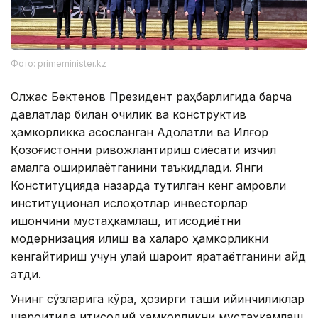
Фото: primeminister.kz
Олжас Бектенов Президент раҳбарлигида барча
давлатлар билан очиқлик ва конструктив
ҳамкорликка асосланган Адолатли ва Илғор
Қозоғистонни ривожлантириш сиёсати изчил
амалга оширилаётганини таъкидлади. Янги
Конституцияда назарда тутилган кенг қамровли
институционал ислоҳотлар инвесторлар
ишончини мустаҳкамлаш, иқтисодиётни
модернизация қилиш ва халқаро ҳамкорликни
кенгайтириш учун қулай шароит яратаётганини қайд
этди.
Унинг сўзларига кўра, ҳозирги ташқи қийинчиликлар
шароитида иқтисодий ҳамкорликни мустаҳкамлаш