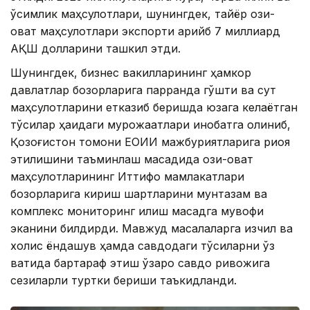
ўсимлик маҳсулотлари, шунингдек, тайёр озиқ-
овқат маҳсулотлари экспорти қарийб 7 миллиард
АҚШ долларини ташкил этди.
Шунингдек, бизнес вакилларининг ҳамкор
давлатлар бозорларига парранда гўшти ва сут
маҳсулотларини етказиб беришда юзага келаётган
тўсиқлар ҳақидаги мурожаатлари инобатга олиниб,
Қозоғистон томони ЕОИИ мажбуриятларига риоя
этилишини таъминлаш мақсадида озиқ-овқат
маҳсулотларининг Иттифоқ мамлакатлари
бозорларига кириш шартларини мунтазам ва
комплекс мониторинг қилиш мақсадга мувофиқ
эканини билдирди. Мавжуд масалаларга изчил ва
холис ёндашув ҳамда савдодаги тўсиқларни ўз
вақтида бартараф этиш ўзаро савдо ривожига
сезиларли туртки бериши таъкидланди.