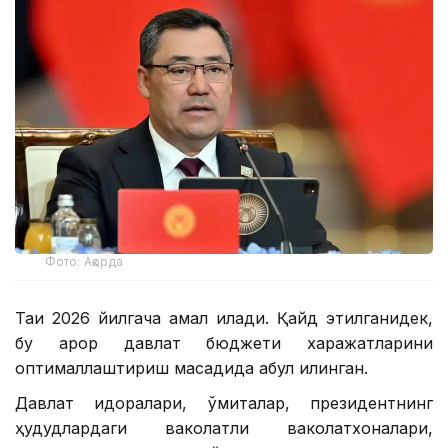
Фото: Ақорда
Тақиқ 2026 йилгача амал қилади. Қайд этилганидек,
бу қарор давлат бюджети харажатларини
оптималлаштириш мақсадида қабул қилинган.
Давлат идоралари, қўмиталар, президентнинг
ҳудудлардаги ваколатли ваколатхоналари,