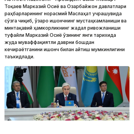
Тоқаев Марказий Осиё ва Озарбайжон давлатлари
раҳбарларининг норасмий Маслаҳат учрашувида
сўзга чиқиб, ўзаро ишончнинг мустаҳкамланиши ва
минтақавий ҳамкорликнинг жадал ривожланиши
туфайли Марказий Осиё ўзининг янги тарихида
жуда муваффақиятли даврни бошдан
кечираётганини ишонч билан айтиш мумкинлигини
таъкидлади.