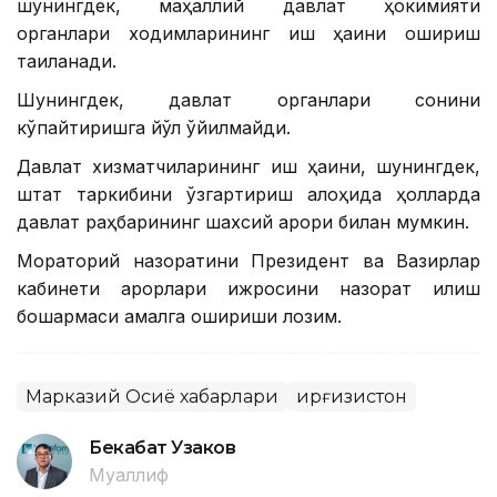
шунингдек, маҳаллий давлат ҳокимияти
органлари ходимларининг иш ҳақини ошириш
тақиқланади.
Шунингдек, давлат органлари сонини
кўпайтиришга йўл қўйилмайди.
Давлат хизматчиларининг иш ҳақини, шунингдек,
штат таркибини ўзгартириш алоҳида ҳолларда
давлат раҳбарининг шахсий қарори билан мумкин.
Мораторий назоратини Президент ва Вазирлар
кабинети қарорлари ижросини назорат қилиш
бошқармаси амалга ошириши лозим.
Марказий Осиё хабарлари
Қирғизистон
Бекабат Узаков
Муаллиф