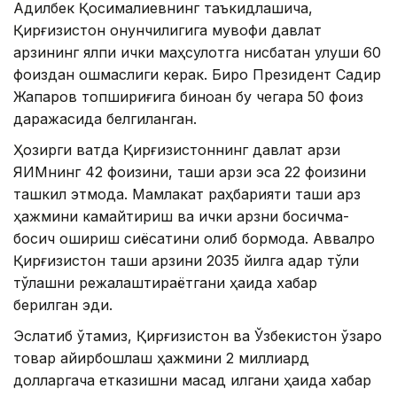
Адилбек Қосималиевнинг таъкидлашича,
Қирғизистон қонунчилигига мувофиқ давлат
қарзининг ялпи ички маҳсулотга нисбатан улуши 60
фоиздан ошмаслиги керак. Бироқ Президент Садир
Жапаров топшириғига биноан бу чегара 50 фоиз
даражасида белгиланган.
Ҳозирги вақтда Қирғизистоннинг давлат қарзи
ЯИМнинг 42 фоизини, ташқи қарзи эса 22 фоизини
ташкил этмоқда. Мамлакат раҳбарияти ташқи қарз
ҳажмини камайтириш ва ички қарзни босқичма-
босқич ошириш сиёсатини олиб бормоқда. Аввалроқ
Қирғизистон ташқи қарзини 2035 йилга қадар тўлиқ
тўлашни режалаштираётгани ҳақида хабар
берилган эди.
Эслатиб ўтамиз, Қирғизистон ва Ўзбекистон ўзаро
товар айирбошлаш ҳажмини 2 миллиард
долларгача етказишни мақсад қилгани ҳақида хабар