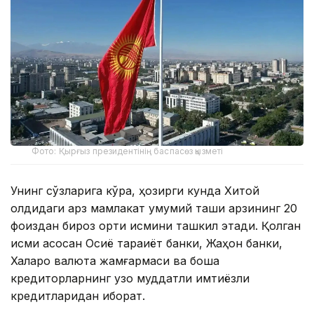
Фото: Қырғыз президентінің баспасөз қызметі
Унинг сўзларига кўра, ҳозирги кунда Хитой
олдидаги қарз мамлакат умумий ташқи қарзининг 20
фоиздан бироз ортиқ қисмини ташкил этади. Қолган
қисми асосан Осиё тараққиёт банки, Жаҳон банки,
Халқаро валюта жамғармаси ва бошқа
кредиторларнинг узоқ муддатли имтиёзли
кредитларидан иборат.