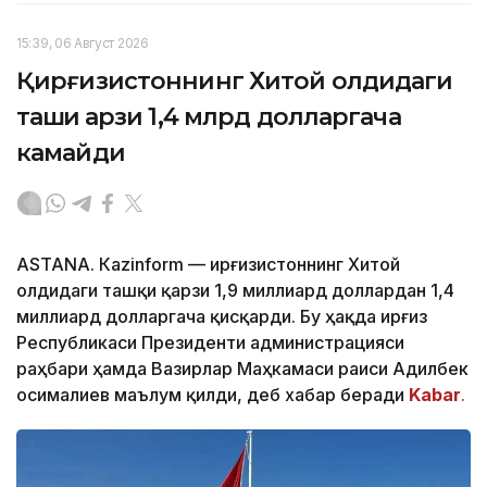
15:39, 06 Август 2026
Қирғизистоннинг Хитой олдидаги
ташқи қарзи 1,4 млрд долларгача
камайди
ASTANА. Кazinform — Қирғизистоннинг Хитой
олдидаги ташқи қарзи 1,9 миллиард доллардан 1,4
миллиард долларгача қисқарди. Бу ҳақда Қирғиз
Республикаси Президенти администрацияси
раҳбари ҳамда Вазирлар Маҳкамаси раиси Адилбек
Қосималиев маълум қилди, деб хабар беради
Kabar
.