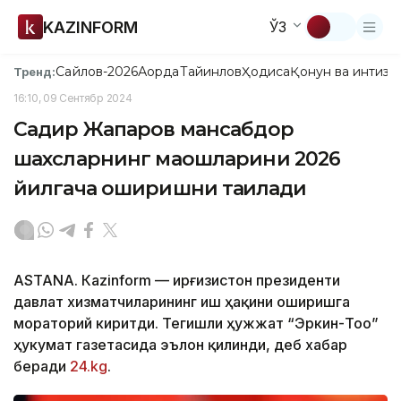
KAZINFORM
ЎЗ
Сайлов-2026
Ақорда
Тайинлов
Ҳодиса
Қонун ва интизо
Тренд:
16:10, 09 Сентябр 2024
Садир Жапаров мансабдор
шахсларнинг маошларини 2026
йилгача оширишни тақиқлади
ASTANА. Кazinform — Қирғизистон президенти
давлат хизматчиларининг иш ҳақини оширишга
мораторий киритди. Тегишли ҳужжат “Эркин-Тоо”
ҳукумат газетасида эълон қилинди, деб хабар
беради
24.kg
.