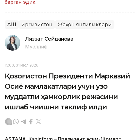
берган эдик.
АҚШ
Қирғизистон
Жаҳон янгиликлари
Ляззат Сейданова
Муаллиф
15:00, 31 Июл 2026
Қозоғистон Президенти Марказий
Осиё мамлакатлари учун узоқ
муддатли ҳамкорлик режасини
ишлаб чиқишни таклиф қилди
ASTANА. Кazinform – Президент Қасим-Жомарт