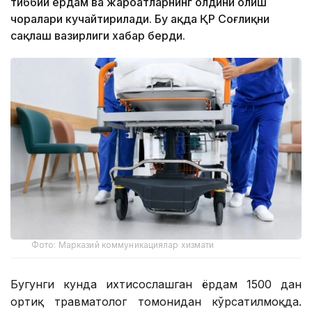
тиббий ёрдам ва жароҳатларнинг олдини олиш
чоралари кучайтирилади. Бу ҳақда ҚР Соғлиқни
сақлаш вазирлиги хабар берди.
Фото: Марказий коммуникациялар хизмати
Бугунги кунда ихтисослашган ёрдам 1500 дан
ортиқ травматолог томонидан кўрсатилмоқда.