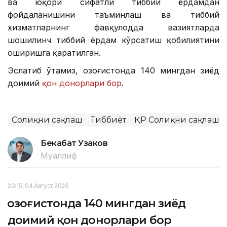
ва юқори сифатли тиббий ёрдамдан
фойдаланишини таъминлаш ва тиббий
хизматларнинг фавқулодда вазиятларда
шошилинч тиббий ёрдам кўрсатиш қобилиятини
оширишга қаратилган.
Эслатиб ўтамиз, Қозоғистонда 140 мингдан зиёд
доимий
қон донорлари бор
.
Соғлиқни сақлаш
Тиббиёт
ҚР Соғлиқни сақлаш 
Бекабат Узаков
Муаллиф
20:15, 04 Август 2026
Қозоғистонда 140 мингдан зиёд
доимий қон донорлари бор