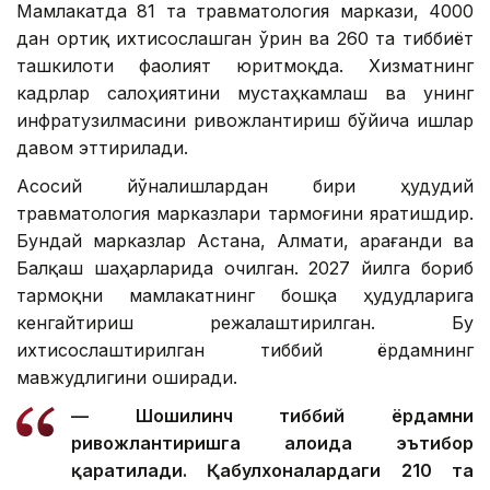
Мамлакатда 81 та травматология маркази, 4000
дан ортиқ ихтисослашган ўрин ва 260 та тиббиёт
ташкилоти фаолият юритмоқда. Хизматнинг
кадрлар салоҳиятини мустаҳкамлаш ва унинг
инфратузилмасини ривожлантириш бўйича ишлар
давом эттирилади.
Асосий йўналишлардан бири ҳудудий
травматология марказлари тармоғини яратишдир.
Бундай марказлар Астана, Алмати, Қарағанди ва
Балқаш шаҳарларида очилган. 2027 йилга бориб
тармоқни мамлакатнинг бошқа ҳудудларига
кенгайтириш режалаштирилган. Бу
ихтисослаштирилган тиббий ёрдамнинг
мавжудлигини оширади.
— Шошилинч тиббий ёрдамни
ривожлантиришга алоҳида эътибор
қаратилади. Қабулхоналардаги 210 та