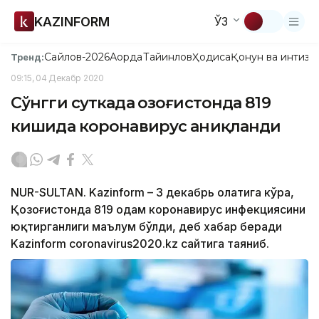
KAZINFORM
ЎЗ
Сайлов-2026
Ақорда
Тайинлов
Ҳодиса
Қонун ва интизо
Тренд:
09:15, 04 Декабр 2020
Сўнгги суткада Қозоғистонда 819
кишида коронавирус аниқланди
NUR-SULTAN. Kazinform – 3 декабрь ҳолатига кўра,
Қозоғистонда 819 одам коронавирус инфекциясини
юқтирганлиги маълум бўлди, деб хабар беради
Kazinform coronavirus2020.kz сайтига таяниб.