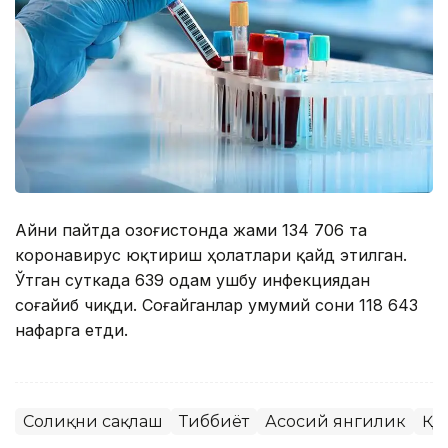
Айни пайтда Қозоғистонда жами 134 706 та
коронавирус юқтириш ҳолатлари қайд этилган.
Ўтган суткада 639 одам ушбу инфекциядан
соғайиб чиқди. Соғайганлар умумий сони 118 643
нафарга етди.
Соғлиқни сақлаш
Тиббиёт
Асосий янгилик
ҚР