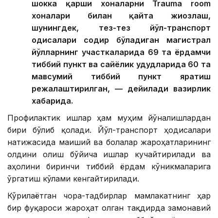
шокка қарши хоналарни Trauma room
хоналари билан қайта жиҳозлаш,
шунингдек, тез-тез йўл-транспорт
ҳодисалари содир бўладиган магистрал
йўлларнинг участкаларида 69 та ёрдамчи
тиббий пункт ва сайёҳлик ҳудудларида 60 та
мавсумий тиббий пункт яратиш
режалаштирилган, — дейилади вазирлик
хабарида.
Профилактик ишлар ҳам муҳим йўналишлардан
бири бўлиб қолади. Йўл-транспорт ҳодисалари
натижасида маиший ва болалар жароҳатларининг
олдини олиш бўйича ишлар кучайтирилади ва
аҳолини биринчи тиббий ёрдам кўникмаларига
ўргатиш кўлами кенгайтирилади.
Кўрилаётган чора-тадбирлар мамлакатнинг ҳар
бир фуқароси жароҳат олган тақдирда замонавий