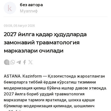
без автора
Муаллиф
09:08, 06 Август 2026
2027 йилга қадар ҳудудларда
замонавий травматология
марказлари очилади
ASTANА. Кazinform — Қозоғистонда жароҳатланган
беморларга тиббий ёрдам кўрсатиш тизимини
модернизация қилиш бўйича ишлар давом этмоқда.
2027 йилга бориб ҳудудий травматология
марказлари тармоғи яратилади, шокка қарши
бўлимлар модернизация қилинади, шошилинч