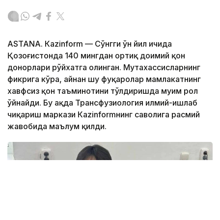
ASTANА. Кazinform — Сўнгги ўн йил ичида
Қозоғистонда 140 мингдан ортиқ доимий қон
донорлари рўйхатга олинган. Мутахассисларнинг
фикрига кўра, айнан шу фуқаролар мамлакатнинг
хавфсиз қон таъминотини тўлдиришда муҳим рол
ўйнайди. Бу ҳақда Трансфузиология илмий-ишлаб
чиқариш маркази Кazinformнинг саволига расмий
жавобида маълум қилди.