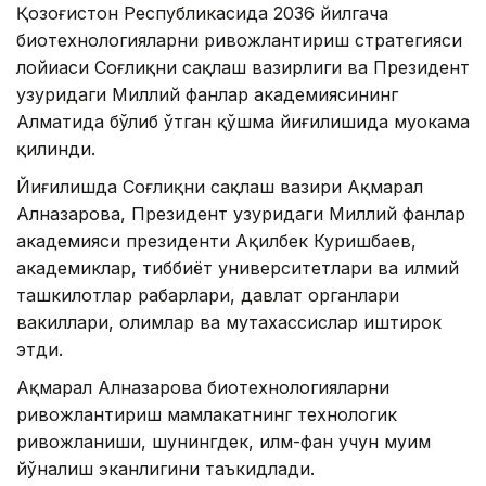
Қозоғистон Республикасида 2036 йилгача
биотехнологияларни ривожлантириш стратегияси
лойиҳаси Соғлиқни сақлаш вазирлиги ва Президент
ҳузуридаги Миллий фанлар академиясининг
Алматида бўлиб ўтган қўшма йиғилишида муҳокама
қилинди.
Йиғилишда Соғлиқни сақлаш вазири Ақмарал
Алназарова, Президент ҳузуридаги Миллий фанлар
академияси президенти Ақилбек Куришбаев,
академиклар, тиббиёт университетлари ва илмий
ташкилотлар раҳбарлари, давлат органлари
вакиллари, олимлар ва мутахассислар иштирок
этди.
Ақмарал Алназарова биотехнологияларни
ривожлантириш мамлакатнинг технологик
ривожланиши, шунингдек, илм-фан учун муҳим
йўналиш эканлигини таъкидлади.