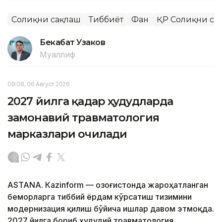
Соғлиқни сақлаш
Тиббиёт
Фан
ҚР Соғлиқни са
Бекабат Узаков
Муаллиф
09:08, 06 Август 2026
2027 йилга қадар ҳудудларда
замонавий травматология
марказлари очилади
ASTANА. Кazinform — Қозоғистонда жароҳатланган
беморларга тиббий ёрдам кўрсатиш тизимини
модернизация қилиш бўйича ишлар давом этмоқда.
2027 йилга бориб ҳудудий травматология