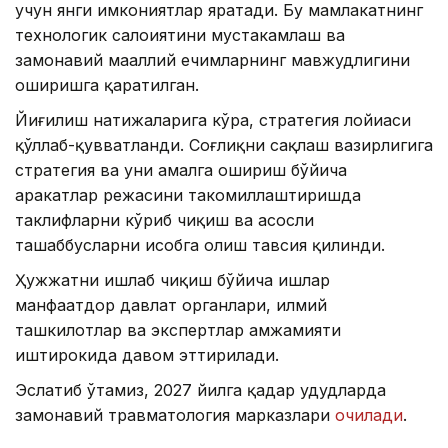
учун янги имкониятлар яратади. Бу мамлакатнинг
технологик салоҳиятини мустаҳкамлаш ва
замонавий маҳаллий ечимларнинг мавжудлигини
оширишга қаратилган.
Йиғилиш натижаларига кўра, стратегия лойиҳаси
қўллаб-қувватланди. Соғлиқни сақлаш вазирлигига
стратегия ва уни амалга ошириш бўйича
ҳаракатлар режасини такомиллаштиришда
таклифларни кўриб чиқиш ва асосли
ташаббусларни ҳисобга олиш тавсия қилинди.
Ҳужжатни ишлаб чиқиш бўйича ишлар
манфаатдор давлат органлари, илмий
ташкилотлар ва экспертлар ҳамжамияти
иштирокида давом эттирилади.
Эслатиб ўтамиз, 2027 йилга қадар ҳудудларда
замонавий травматология марказлари
очилади
.