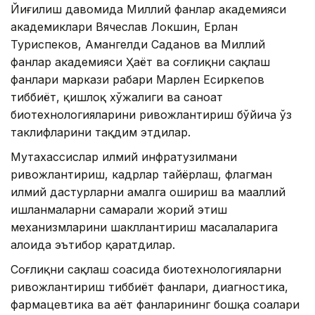
Йиғилиш давомида Миллий фанлар академияси
академиклари Вячеслав Локшин, Ерлан
Туриспеков, Амангелди Саданов ва Миллий
фанлар академияси Ҳаёт ва соғлиқни сақлаш
фанлари маркази раҳбари Марлен Есиркепов
тиббиёт, қишлоқ хўжалиги ва саноат
биотехнологияларини ривожлантириш бўйича ўз
таклифларини тақдим этдилар.
Мутахассислар илмий инфратузилмани
ривожлантириш, кадрлар тайёрлаш, флагман
илмий дастурларни амалга ошириш ва маҳаллий
ишланмаларни самарали жорий этиш
механизмларини шакллантириш масалаларига
алоҳида эътибор қаратдилар.
Соғлиқни сақлаш соҳасида биотехнологияларни
ривожлантириш тиббиёт фанлари, диагностика,
фармацевтика ва ҳаёт фанларининг бошқа соҳалари