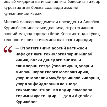
ишлаб чиқариш ва инсон ҳаётига бевосита таъсир
кўрсатадиган бошқа соҳаларда амалий
қўлланилиши керак.
Миллий фанлар академияси президенти Ақилбек
Куришбаевнинг таъкидлашича, стратегиянинг
асосий мақсадларидан бири Қозоғистонда тўлиқ
технологик сикл тизимини шакллантиришдир.
— Стратегиянинг асосий натижаси
нафақат янги технологияларни ишлаб
чиқиш, балки дунёдаги энг яхши
ечимларни тезда ўзлаштириш, уларни
миллий шароитларга мослаштириш,
уларни маҳаллий миқёсда ишлаб чиқариш,
улардан фойдаланиш ва янада
такомиллаштиришга қодир самарали
тизимни яратишдир, — деди Ақилбек
Куришбаев.