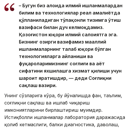
– Бугун биз алоҳида илмий ишланмалардан
билим ва технологиялар реал амалиётда
қўлланиладиган тўлақонли тизимга ўтиш
вазифаси билан дуч келмоқдамиз.
Қозоғистон юқори илмий салоҳиятга эга.
Бизнинг ҳозирги вазифамиз маҳаллий
ишланмаларнинг талаб юқори бўлган
технологияларга айланиши ва
фуқароларимизнинг соғлиғи ва ҳаёт
сифатини яхшилашга хизмат қилиши учун
шароит яратишдир, — деди Соғлиқни
сақлаш вазири.
Унинг сўзларига кўра, бу йўналишда фан, таълим,
соғлиқни сақлаш ва ишлаб чиқариш
имкониятларини бирлаштириш муҳимдир.
Истиқболли ишланмалар лаборатория даражасида
қолиб кетмаслиги, балки диагностика, даволаш,