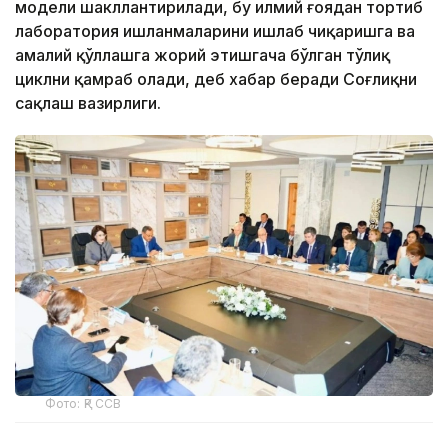
модели шакллантирилади, бу илмий ғоядан тортиб
лаборатория ишланмаларини ишлаб чиқаришга ва
амалий қўллашга жорий этишгача бўлган тўлиқ
циклни қамраб олади, деб хабар беради Соғлиқни
сақлаш вазирлиги.
Фото: ҚР ССВ