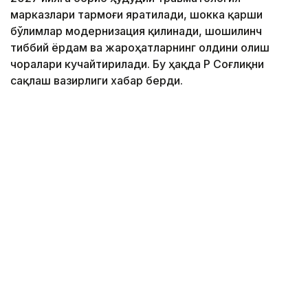
марказлари тармоғи яратилади, шокка қарши
бўлимлар модернизация қилинади, шошилинч
тиббий ёрдам ва жароҳатларнинг олдини олиш
чоралари кучайтирилади. Бу ҳақда ҚР Соғлиқни
сақлаш вазирлиги хабар берди.
Фото: Марказий коммуникациялар хизмати