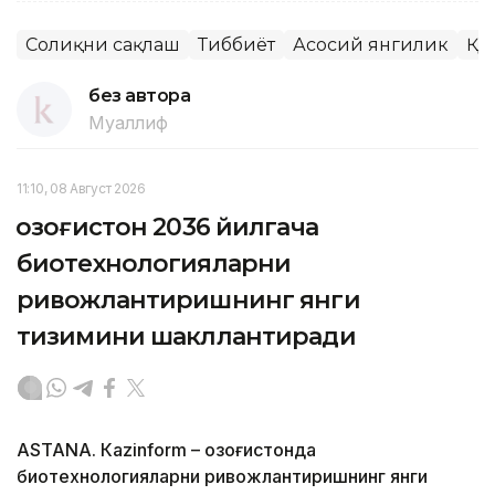
Соғлиқни сақлаш
Тиббиёт
Асосий янгилик
ҚР
без автора
Муаллиф
11:10, 08 Август 2026
Қозоғистон 2036 йилгача
биотехнологияларни
ривожлантиришнинг янги
тизимини шакллантиради
ASTANА. Кazinform – Қозоғистонда
биотехнологияларни ривожлантиришнинг янги