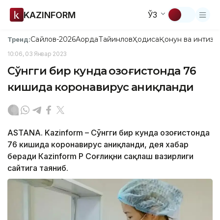
KAZINFORM
ЎЗ
Сайлов-2026
Ақорда
Тайинлов
Ҳодиса
Қонун ва интизо
Тренд:
10:06, 03 Январ 2023
Сўнгги бир кунда Қозоғистонда 76
кишида коронавирус аниқланди
ASTANА. Kazinform – Сўнгги бир кунда Қозоғистонда
76 кишида коронавирус аниқланди, дея хабар
беради Кazinform ҚР Соғлиқни сақлаш вазирлиги
сайтига таяниб.