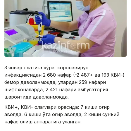
3 январ ҳолатига кўра, коронавирус
инфекциясидан 2 680 нафар (-2 487+ ва 193 КВИ-)
бемор даволанмоқда, улардан 259 нафари
шифохоналарда, 2 421 нафари амбулатория
шароитида даволанмоқда.
КВИ+, КВИ- ҳолатлари орасида: 7 киши оғир
аҳволда, 6 киши ўта оғир аҳволда, 2 киши сунъий
нафас олиш аппаратига уланган.