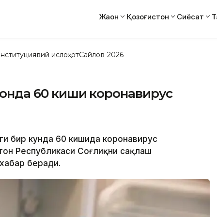
Жаҳон
Қозоғистон
Сиёсат
Т
нституциявий ислоҳот
Сайлов-2026
стонда 60 киши коронавирус
гги бир кунда 60 кишида коронавирус
истон Республикаси Соғлиқни сақлаш
 хабар беради.