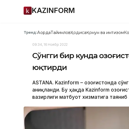
KAZINFORM
Ақорда
Тайинлов
Ҳодиса
Қонун ва интизом
Ко
Тренд:
09:34, 16 Ноябр 2022
Сўнгги бир кунда Қозоғи
юқтирди
ASTANA. Kazinform – Қозоғистонда сўн
аниқланди. Бу ҳақда Kazinform Қозоғ
вазирлиги матбуот хизматига таяниб