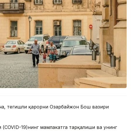
ча, тегишли қарорни Озарбайжон Бош вазири
 (COVID-19)нинг мамлакатга тарқалиши ва унинг