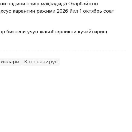
ини олдини олиш мақсадида Озарбайжон
хсус карантин режими 2026 йил 1 октябрь соат
р бизнеси учун жавобгарликни кучайтириш
ликлари
Коронавирус