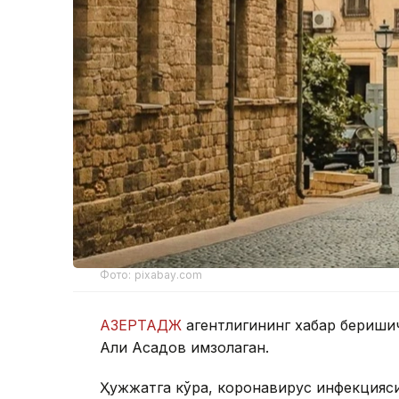
Фото: pixabay.com
АЗЕРТАДЖ
агентлигининг хабар бериши
Али Асадов имзолаган.
Ҳужжатга кўра, коронавирус инфекцияси