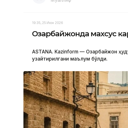
Муаллиф
19:35, 25 Июн 2026
Озарбайжонда махсус к
ASTANA. Kazinform — Озарбайжон ҳу
узайтирилгани маълум бўлди.