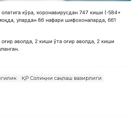
 ҳолатига кўра, коронавирусдан 747 киши (-584+
моқда, улардан 86 нафари шифохоналарда, 661
оғир аҳволда, 2 киши ўта оғир аҳволда, 2 киши
ланган.
нгилик
ҚР Соғлиқни сақлаш вазирлиги