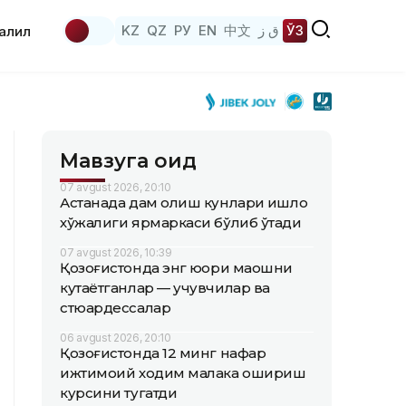
KZ
QZ
РУ
EN
中文
ق ز
ЎЗ
аҳлил
Мавзуга оид
07 avgust 2026, 20:10
Астанада дам олиш кунлари қишлоқ
хўжалиги ярмаркаси бўлиб ўтади
07 avgust 2026, 10:39
Қозоғистонда энг юқори маошни
кутаётганлар — учувчилар ва
стюардессалар
06 avgust 2026, 20:10
Қозоғистонда 12 минг нафар
ижтимоий ходим малака ошириш
курсини тугатди