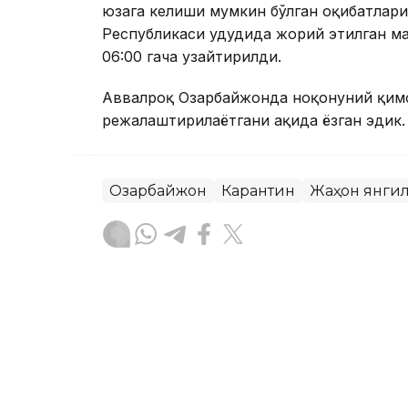
юзага келиши мумкин бўлган оқибатлар
Республикаси ҳудудида жорий этилган ма
06:00 гача узайтирилди.
Аввалроқ Озарбайжонда ноқонуний қимо
режалаштирилаётгани ҳақида ёзган эдик.
Озарбайжон
Карантин
Жаҳон янги
Ляззат Сейданова
Муаллиф