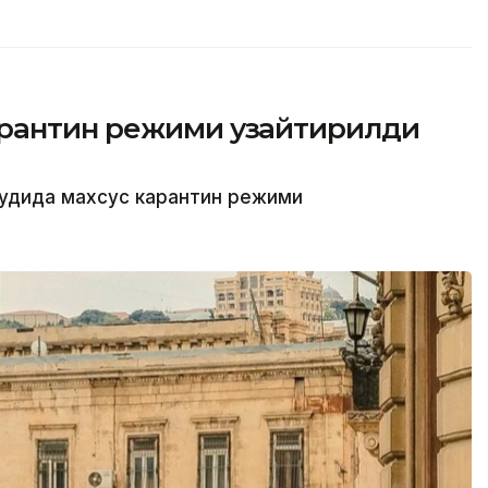
арантин режими узайтирилди
дудида махсус карантин режими