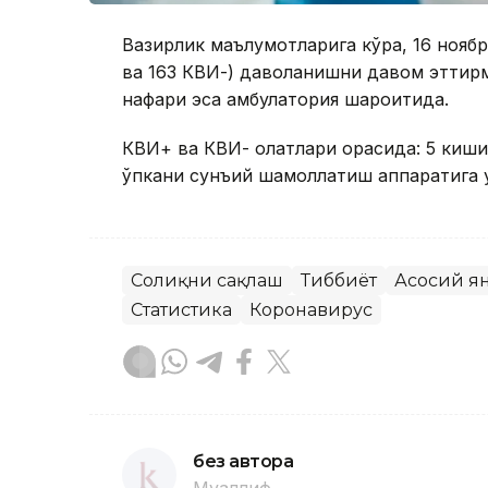
Вазирлик маълумотларига кўра, 16 ноябр
ва 163 КВИ-) даволанишни давом эттир
нафари эса амбулатория шароитида.
КВИ+ ва КВИ- ҳолатлари орасида: 5 киши 
ўпкани сунъий шамоллатиш аппаратига у
Соғлиқни сақлаш
Тиббиёт
Асосий я
Статистика
Коронавирус
без автора