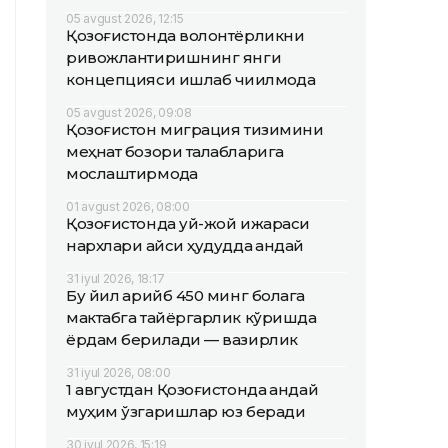
05 avgust 2026, 12:15
Қозоғистонда волонтёрликни
ривожлантиришнинг янги
концепцияси ишлаб чиқилмоқда
05 avgust 2026, 09:08
Қозоғистон миграция тизимини
меҳнат бозори талабларига
мослаштирмоқда
01 avgust 2026, 08:00
Қозоғистонда уй-жой ижараси
нархлари қайси ҳудудда қандай
31 iyul 2026, 18:17
Бу йил қарийб 450 минг болага
мактабга тайёргарлик кўришда
ёрдам берилади — вазирлик
31 iyul 2026, 08:00
1 августдан Қозоғистонда қандай
муҳим ўзгаришлар юз беради
30 iyul 2026, 15:19