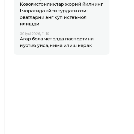
Қозоғистонликлар жорий йилнинг
I чорагида қайси турдаги озиқ-
овқатларни энг кўп истеъмол
қилишди
30 iyul 2026, 11:10
Агар бола чет элда паспортини
йўқотиб қўйса, нима қилиш керак