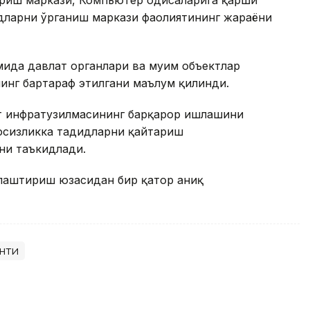
дларни ўрганиш маркази фаолиятининг жараёни
ида давлат органлари ва муҳим объектлар
нинг бартараф этилгани маълум қилинди.
т инфратузилмасининг барқарор ишлашини
вфсизликка таҳдидларни қайтариш
ни таъкидлади.
ллаштириш юзасидан бир қатор аниқ
нти