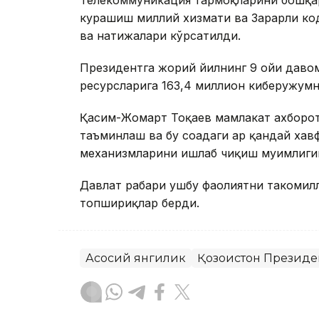
курашиш миллий хизмати ва Зарарли ко
ва натижалари кўрсатилди.
Президентга жорий йилнинг 9 ойи давом
ресурсларига 163,4 миллион киберҳужум
Қасим-Жомарт Тоқаев мамлакат ахборо
таъминлаш ва бу соҳадаги ҳар қандай ха
механизмларини ишлаб чиқиш муҳимлиги
Давлат раҳбари ушбу фаолиятни такоми
топшириқлар берди.
Асосий янгилик
Қозоғистон Президе