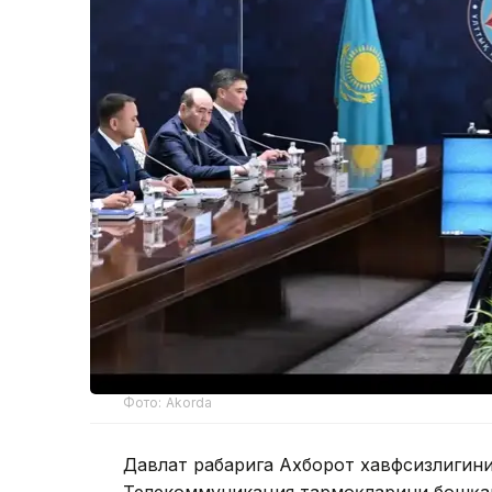
Фото: Akorda
Давлат раҳбарига Ахборот хавфсизлиги
Телекоммуникация тармоқларини бошқар