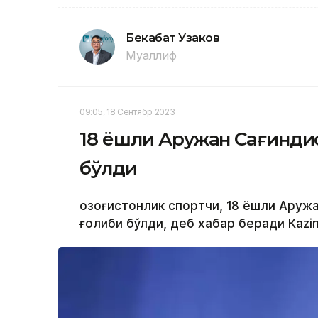
Бекабат Узаков
Муаллиф
09:05, 18 Сентябр 2023
18 ёшли Аружан Сағиндиқ
бўлди
Қозоғистонлик спортчи, 18 ёшли Аруж
ғолиби бўлди, деб хабар беради Каzi