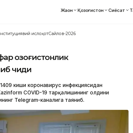
Жаҳон
Қозоғистон
Сиёсат
Т
нституциявий ислоҳот
Сайлов-2026
фар қозоғистонлик
иб чиқди
а 1409 киши коронавирус инфекциясидан
Kazinform CОVID-19 тарқалишининг олдини
нинг Теlegram-каналига таяниб.