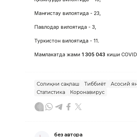
Манғистау вилоятида - 23,
Павлодар вилоятида - 3,
Туркистон вилоятида - 11.
Мамлакатда жами
1 305 043
киши CОVID-
Соғлиқни сақлаш
Тиббиёт
Асосий я
Статистика
Коронавирус
без автора