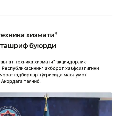
техника хизмати”
 ташриф буюрди
авлат техника хизмати” акциядорлик
н Республикасининг ахборот хавфсизлигини
 чора-тадбирлар тўғрисида маълумот
 Акордага таяниб.