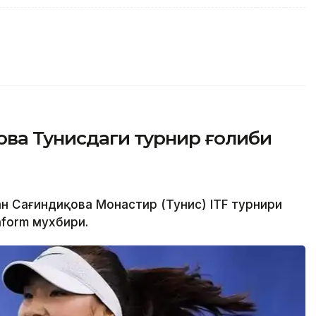
ова Тунисдаги турнир ғолиби
ан Сағиндиқова Монастир (Тунис) ITF турнири
nform мухбири.