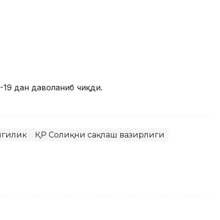
19 дан даволаниб чиқди.
нгилик
ҚР Соғлиқни сақлаш вазирлиги