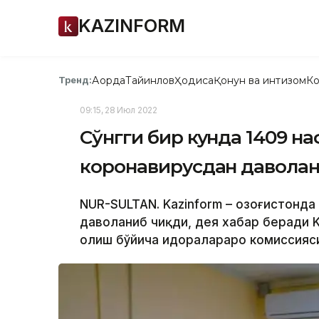
KAZINFORM
Ақорда
Тайинлов
Ҳодиса
Қонун ва интизом
Ко
Тренд:
09:15, 28 Июл 2022
Сўнгги бир кунда 1409 на
коронавирусдан даволан
NUR-SULTAN. Kazinform – Қозоғистонд
даволаниб чиқди, дея хабар беради 
олиш бўйича идоралараро комиссияси