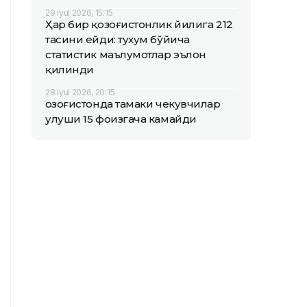
29 iyul 2026, 15:15
Ҳар бир қозоғистонлик йилига 212
тасини ейди: тухум бўйича
статистик маълумотлар эълон
қилинди
28 iyul 2026, 20:15
Қозоғистонда тамаки чекувчилар
улуши 15 фоизгача камайди