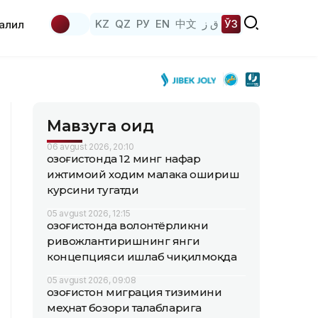
KZ
QZ
РУ
EN
中文
ق ز
ЎЗ
аҳлил
Мавзуга оид
06 avgust 2026, 20:10
Қозоғистонда 12 минг нафар
ижтимоий ходим малака ошириш
курсини тугатди
05 avgust 2026, 12:15
Қозоғистонда волонтёрликни
ривожлантиришнинг янги
концепцияси ишлаб чиқилмоқда
05 avgust 2026, 09:08
Қозоғистон миграция тизимини
меҳнат бозори талабларига