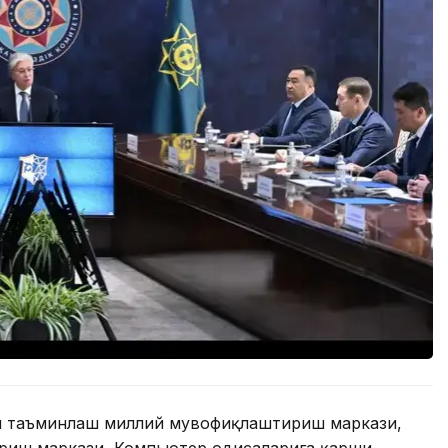
ни таъминлаш миллий мувофиқлаштириш маркази,
иш маркази, Компьютер ҳодисаларига қарши