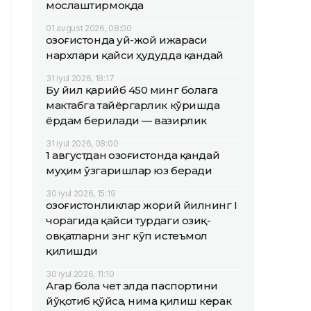
мослаштирмоқда
01 avgust 2026, 08:00
Қозоғистонда уй-жой ижараси
нархлари қайси ҳудудда қандай
31 iyul 2026, 18:17
Бу йил қарийб 450 минг болага
мактабга тайёргарлик кўришда
ёрдам берилади — вазирлик
31 iyul 2026, 08:00
1 августдан Қозоғистонда қандай
муҳим ўзгаришлар юз беради
30 iyul 2026, 15:19
Қозоғистонликлар жорий йилнинг I
чорагида қайси турдаги озиқ-
овқатларни энг кўп истеъмол
қилишди
30 iyul 2026, 11:10
Агар бола чет элда паспортини
йўқотиб қўйса, нима қилиш керак