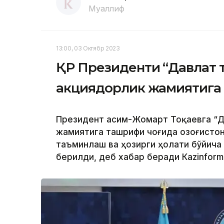
Муаллиф
13:00, 03 Октябр 2023
ҚР Президенти “Давлат 
акциядорлик жамиятига
Президент Қасим-Жомарт Тоқаевга “Д
жамиятига ташрифи чоғида Қозоғисто
таъминлаш ва ҳозирги ҳолати бўйича
берилди, деб хабар беради Каzinform