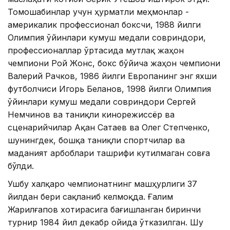
Томошабинлар учун ҳурматли меҳмонлар -
америкалик профессионал боксчи, 1988 йилги
Олимпия ўйинлари кумуш медали совриндори,
профессионаллар ўртасида мутлақ жаҳон
чемпиони Рой Жонс, бокс бўйича жаҳон чемпиони
Валерий Рачков, 1986 йилги Европанинг энг яхши
футболчиси Игорь Беланов, 1998 йилги Олимпия
ўйинлари кумуш медали совриндори Сергей
Немчинов ва таниқли кинорежиссёр ва
сценарийчилар Ақан Сатаев ва Олег Степченко,
шунингдек, бошқа таниқли спортчилар ва
маданият арбоблари ташрифи кутилмаган совға
бўлди.
Ушбу халқаро чемпионатнинг машҳурлиги 37
йилдан бери сақланиб келмоқда. Ғалим
Жарилғапов хотирасига бағишланган биринчи
турнир 1984 йил декабр ойида ўтказилган. Шу