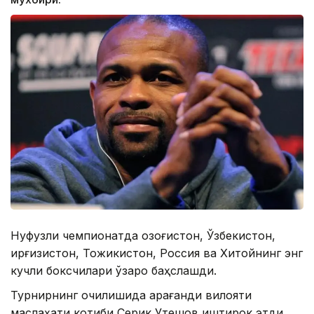
Нуфузли чемпионатда Қозоғистон, Ўзбекистон,
Қирғизистон, Тожикистон, Россия ва Хитойнинг энг
кучли боксчилари ўзаро баҳслашди.
Турнирнинг очилишида Қарағанди вилояти
маслаҳати котиби Серик Утешов иштирок этди.