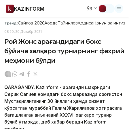
KAZINFORM
ЎЗ
Сайлов-2026
Ақорда
Тайинлов
Ҳодиса
Қонун ва интизо
Тренд:
08:20, 20 Декабр 2021
Рой Жонс Қарағандидаги бокс
бўйича халқаро турнирнинг фахрий
меҳмони бўлди
QARAǴANDY. Kazinform - Қарағанди шаҳридаги
Серик Сапиев номидаги бокс марказида Қозоғистон
Мустақиллигининг 30 йиллиги ҳамда хизмат
кўрсатган мураббий Ғалим Жарилғапов хотирасига
бағишланган анъанавий ХХXVII халқаро турнир
бўлиб ўтмоқда, деб хабар беради Kazinform
мухбири.