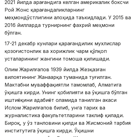
2021 йилда Қарағандига келган америкалик боксчи
Рой Жонс қарағандаликларнинг
меҳмондўстлигини алоҳида таъкидлади. У 2015 ва
2016 йилларда турнирнинг фахрий меҳмони
бўлган.
17-21 декабр кунлари қарағандилик мухлислар
қозоғистонлик ва хорижлик чарм қўлқоп
усталарининг жангини томоша қилишади.
Олим Жарилғапов 1939 йилда Жезқазған
вилоятининг Жанаарқа туманида туғилган.
Мактабни муваффақиятли тамомлаб, Алматига
ўқишга кирди. Унинг қобилияти ва ўқишга бўлган
иштиёқини адабиёт оламида танилган акаси
Ислом Жарилғапов билиб, унга тарих ва
журналистика факультетларини таклиф қилади.
Бироқ, у ўз танловини қилди ва Жисмоний тарбия
институтига ўқишга кирди. Ўқишни