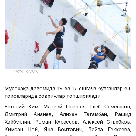
Фото: ҚР МОҚ
Мусобақа давомида 19 ва 17 ёшгача бўлганлар ёш
тоифаларида совринлар топширилади.
Евгений Ким, Матвей Павлов, Глеб Семёшкин,
Дмитрий Ананев, Алихан Татамбай, Рашид
Хайбуллин, Роман Курассов, Алексей Стребков,
Кимсан Цой, Яна Воитович, Лейла Геккеева,