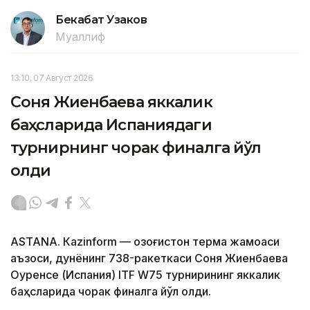
Бекабат Узаков
Муаллиф
13:10, 07 Август 2026
Соня Жиенбаева яккалик
баҳсларида Испаниядаги
турнирнинг чорак финалга йўл
олди
ASTANА. Кazinform — Қозоғистон терма жамоаси
аъзоси, дунёнинг 738-ракеткаси Соня Жиенбаева
Оуренсе (Испания) ITF W75 турнирининг яккалик
баҳсларида чорак финалга йўл олди.