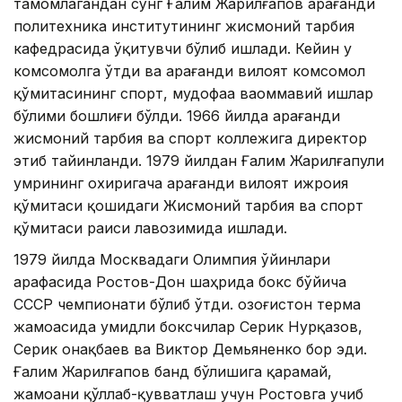
тамомлагандан сўнг Ғалим Жарилғапов Қарағанди
политехника институтининг жисмоний тарбия
кафедрасида ўқитувчи бўлиб ишлади. Кейин у
комсомолга ўтди ва Қарағанди вилоят комсомол
қўмитасининг спорт, мудофаа ваоммавий ишлар
бўлими бошлиғи бўлди. 1966 йилда Қарағанди
жисмоний тарбия ва спорт коллежига директор
этиб тайинланди. 1979 йилдан Ғалим Жарилғапули
умрининг охиригача Қарағанди вилоят ижроия
қўмитаси қошидаги Жисмоний тарбия ва спорт
қўмитаси раиси лавозимида ишлади.
1979 йилда Москвадаги Олимпия ўйинлари
арафасида Ростов-Дон шаҳрида бокс бўйича
СССР чемпионати бўлиб ўтди. Қозоғистон терма
жамоасида умидли боксчилар Серик Нурқазов,
Серик Қонақбаев ва Виктор Демьяненко бор эди.
Ғалим Жарилғапов банд бўлишига қарамай,
жамоани қўллаб-қувватлаш учун Ростовга учиб