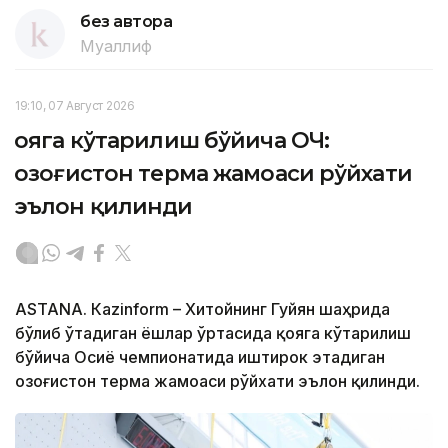
без автора
Муаллиф
19:10, 07 Август 2026
Қояга кўтарилиш бўйича ОЧ:
Қозоғистон терма жамоаси рўйхати
эълон қилинди
ASTANА. Кazinform – Хитойнинг Гуйян шаҳрида
бўлиб ўтадиган ёшлар ўртасида қояга кўтарилиш
бўйича Осиё чемпионатида иштирок этадиган
Қозоғистон терма жамоаси рўйхати эълон қилинди.