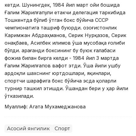
кетди. Шунингдек, 1984 йил март ойи бошида
Ғалим Жарилғапули етакчи делегация таркибида
Тошкентда бўлиб ўтган бокс бўйича СССР
чемпионатига ташриф буюрди. Қозоғистонлик
Каримжан Абдраҳманов, Серик Нурқазов, Серик
Қонақбаев, Асилбек Қилимов ўша мусобақа ғолиби
бўлди. Қарағанди боксининг бу буюк ғалабаси
фожиа билан бирга келди - 1984 йил 3 мартда
Ғалим Жарилғапов вафот этди. Ўша йили ушбу
ардоқли шахснинг юртдошлари, яқинлари,
спортчи шарафига бокс бўйича эсда қоларли
турнир ташкил этишди. Ўшандан бери у ҳар йили
ўтказилади.
Муаллиф: Агата Мухамеджанова
Асосий янгилик
Спорт