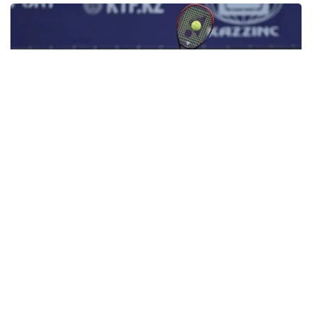
Фото: olympic.kz
Иккинчи босқичда қозоғистонлик теннисчи
дунёда 272-ўринни эгаллаган ва ушбу турнирнинг
6-ракеткаси, марокашлик Ясмин Каббажга қарши
кортга чиқди.
Биринчи сетда С. Жиенбаева 6:3 ҳисобида ғалаба