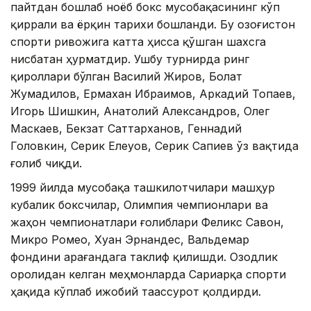
пайтдан бошлаб ноёб бокс мусобақасининг кўп
қиррали ва ёрқин тарихи бошланди. Бу Қозоғистон
спорти ривожига катта ҳисса қўшган шахсга
нисбатан ҳурматдир. Ушбу турнирда ринг
қироллари бўлган Василий Жиров, Болат
Жумадилов, Ермахан Ибраимов, Аркадий Топаев,
Игорь Шишкин, Анатолий Александров, Олег
Маскаев, Бекзат Саттарханов, Геннадий
Головкин, Серик Елеуов, Серик Сапиев ўз вақтида
ғолиб чиқди.
1999 йилда мусобақа ташкилотчилари машҳур
кубалик боксчилар, Олимпия чемпионлари ва
жаҳон чемпионатлари ғолиблари Феликс Савон,
Микро Ромео, Хуан Эрнандес, Вальдемар
фондини Қарағандага таклиф қилишди. Озодлик
оролидан келган меҳмонларда Сариарқа спорти
ҳақида кўплаб ижобий таассурот қолдирди.