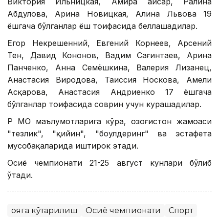
Виктория Ильницкая, Амира Қайсар, Ралина
Абдулова, Арина Новицкая, Алина Львова 19
ёшгача бўлганлар ёш тоифасида беллашадилар.
Егор Некрешенний, Евгений Корнеев, Арсений
Тен, Давид Кононов, Вадим Сағинтаев, Арина
Панченко, Анна Семёшкина, Валерия Лизанец,
Анастасия Виродова, Таиссия Носкова, Амели
Асқарова, Анастасия Андриенко 17 ёшгача
бўлганлар тоифасида соврин учун курашадилар.
ҚР МОҚ маълумотларига кўра, Қозоғистон жамоаси
"тезлик", "қийин", "боулдеринг" ва эстафета
мусобақаларида иштирок этади.
Осиё чемпионати 21-25 август кунлари бўлиб
ўтади.
Қояга кўтарилиш
Осиё чемпионати
Спорт