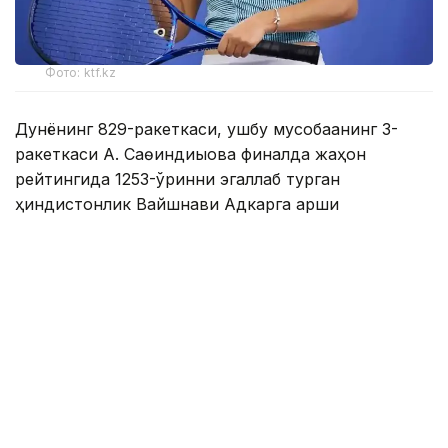
Фото: ktf.kz
Дунёнинг 829-ракеткаси, ушбу мусобақанинг 3-
ракеткаси А. Саөиндиыова финалда жаҳон
рейтингида 1253-ўринни эгаллаб турган
ҳиндистонлик Вайшнави Адкарга қарши
чемпионлик учун кураш олиб борди.
Биринчи партия кескин курашлар остида ўтди,
Аружан тай-брейкда муваффақиятли ўйнади - 7:6
(8:6).
Иккинчи сетда қозоғистонлик ёш теннисчи рақибига
ҳеч қандай имконият қолдирмади - 6:0.
Шу тариқа Аружан Сағиндиқова муҳим ғалабага
эришди.