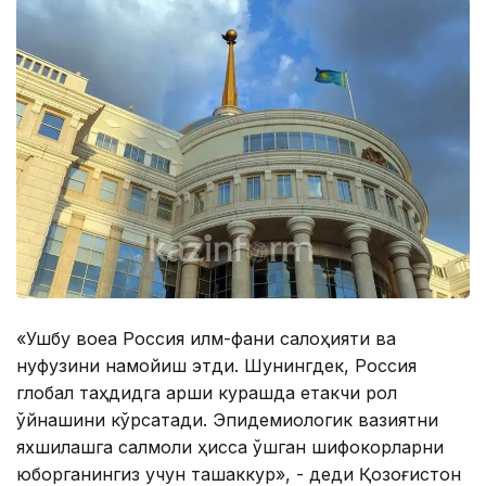
«Ушбу воқеа Россия илм-фани салоҳияти ва
нуфузини намойиш этди. Шунингдек, Россия
глобал таҳдидга қарши курашда етакчи рол
ўйнашини кўрсатади. Эпидемиологик вазиятни
яхшилашга салмоқли ҳисса қўшган шифокорларни
юборганингиз учун ташаккур», - деди Қозоғистон