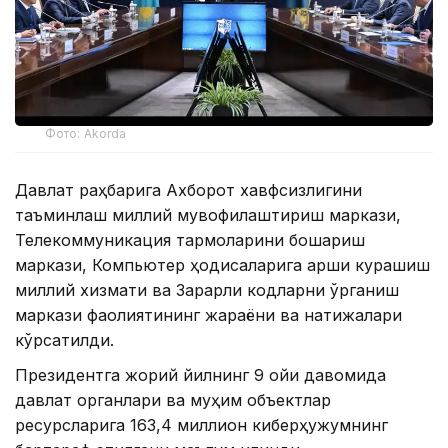
Фото: Akorda
Давлат раҳбарига Ахборот хавфсизлигини
таъминлаш миллий мувофиқлаштириш маркази,
Телекоммуникация тармоқларини бошқариш
маркази, Компьютер ҳодисаларига қарши курашиш
миллий хизмати ва Зарарли кодларни ўрганиш
маркази фаолиятининг жараёни ва натижалари
кўрсатилди.
Президентга жорий йилнинг 9 ойи давомида
давлат органлари ва муҳим объектлар
ресурсларига 163,4 миллион киберҳужумнинг