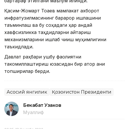
бартараф этилгани маълум қилинди.
Қасим-Жомарт Тоқаев мамлакат ахборот
инфратузилмасининг барқарор ишлашини
таъминлаш ва бу соҳадаги ҳар қандай
хавфсизликка таҳдидларни қайтариш
механизмларини ишлаб чиқиш муҳимлигини
таъкидлади.
Давлат раҳбари ушбу фаолиятни
такомиллаштириш юзасидан бир қатор аниқ
топшириқлар берди.
Асосий янгилик
Қозоғистон Президенти
Бекабат Узаков
Муаллиф