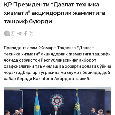
ҚР Президенти “Давлат техника
хизмати” акциядорлик жамиятига
ташриф буюрди
Президент Қасим-Жомарт Тоқаевга “Давлат
техника хизмати” акциядорлик жамиятига ташрифи
чоғида Қозоғистон Республикасининг ахборот
хавфсизлигини таъминлаш ва ҳозирги ҳолати бўйича
чора-тадбирлар тўғрисида маълумот берилди, деб
хабар беради Каzinform Акордага таяниб.