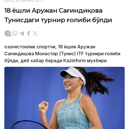
09:05, 18 Сентябр 2023
18 ёшли Аружан Сағиндиқова
Тунисдаги турнир ғолиби бўлди
Қозоғистонлик спортчи, 18 ёшли Аружан
Сағиндиқова Монастир (Тунис) ITF турнири ғолиби
бўлди, деб хабар беради Каzinform мухбири.