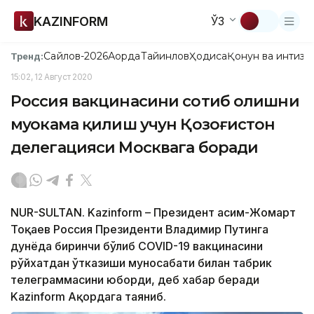
KAZINFORM
ЎЗ
Сайлов-2026
Ақорда
Тайинлов
Ҳодиса
Қонун ва интизо
Тренд:
15:02, 12 Август 2020
Россия вакцинасини сотиб олишни
муҳокама қилиш учун Қозоғистон
делегацияси Москвага боради
NUR-SULTAN. Kazinform – Президент Қасим-Жомарт
Тоқаев Россия Президенти Владимир Путинга
дунёда биринчи бўлиб COVID-19 вакцинасини
рўйхатдан ўтказиши муносабати билан табрик
телеграммасини юборди, деб хабар беради
Kazinform Ақордага таяниб.