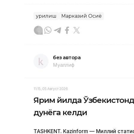
Қурилиш
Марказий Осиё
без автора
Муаллиф
11:15, 05 Август 2026
Ярим йилда Ўзбекистонда 
дунёга келди
TASHKENT. Kazinform — Миллий стат