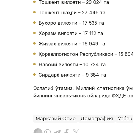
Тошкент вилояти – 29 024 та
Тошкент шаҳри – 27 446 та
Бухоро вилояти – 17 535 та
Хоразм вилояти – 17 112 та
Жиззах вилояти – 16 949 та
Қорақалпоғистон Республикаси – 15 89
Навоий вилояти – 10 724 та
Сирдарё вилояти – 9 384 та
Эслатиб ўтамиз, Миллий статистика қў
йилнинг январь-июнь ойларида ФҲДЁ ор
Марказий Осиё
Демография
Ўзбек