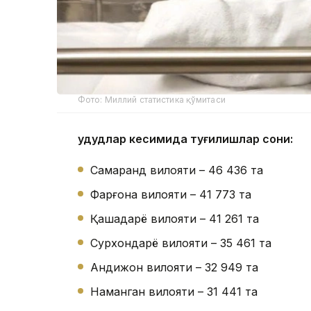
Фото: Миллий статистика қўмитаси
Ҳудудлар кесимида туғилишлар сони:
Самарқанд вилояти – 46 436 та
Фарғона вилояти – 41 773 та
Қашқадарё вилояти – 41 261 та
Сурхондарё вилояти – 35 461 та
Андижон вилояти – 32 949 та
Наманган вилояти – 31 441 та