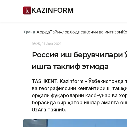
KAZINFORM
Ақорда
Тайинлов
Ҳодиса
Қонун ва интизом
Ко
Тренд:
16:25, 01 Июл 2021
Россия иш берувчилари 
ишга таклиф этмоқда
TASHKENT. Kazinform - Ўзбекистонда
ва географиясини кенгайтириш, ташқ
орқали фуқароларни касб-ҳунар ва хо
борасида бир қатор ишлар амалга ош
UzAга таяниб.