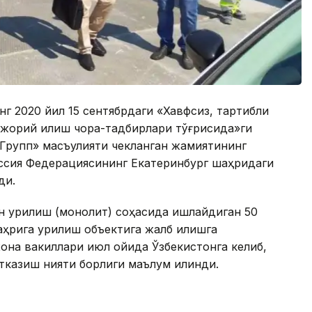
г 2020 йил 15 сентябрдаги «Хавфсиз, тартибли
 жорий қилиш чора-тадбирлари тўғрисида»ги
Групп» масъулияти чекланган жамиятининг
оссия Федерациясининг Екатеринбург шаҳридаги
ди.
 қурилиш (монолит) соҳасида ишлайдиган 50
ҳрига қурилиш объектига жалб қилишга
она вакиллари июл ойида Ўзбекистонга келиб,
тказиш нияти борлиги маълум қилинди.