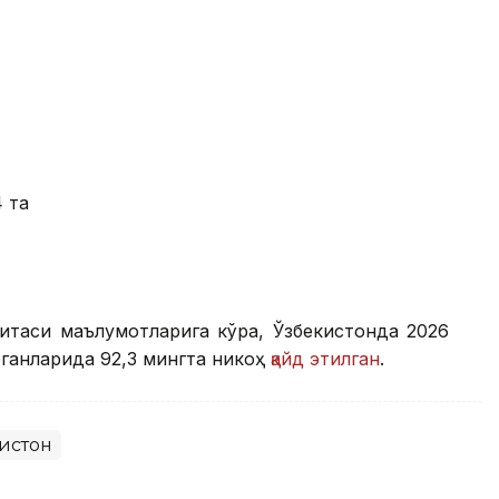
4 та
митаси маълумотларига кўра, Ўзбекистонда 2026
ганларида 92,3 мингта никоҳ
қайд этилган
.
истон