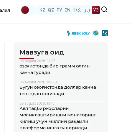
KZ
QZ
РУ
EN
中文
ق ز
ЎЗ
аҳлил
Мавзуга оид
06 avgust 2026, 11:37
Қозоғистонда бир грамм олтин
қанча туради
06 avgust 2026, 09:38
Бугун Қозоғистонда доллар қанча
тенгедан сотилади
05 avgust 2026, 13:15
Аёл тадбиркорларни
молиялаштиришни мониторинг
қилиш учун миллий рақамли
платформа ишга туширилди