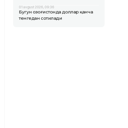
01 avgust 2026, 09:36
Бугун Қозоғистонда доллар қанча
тенгедан сотилади