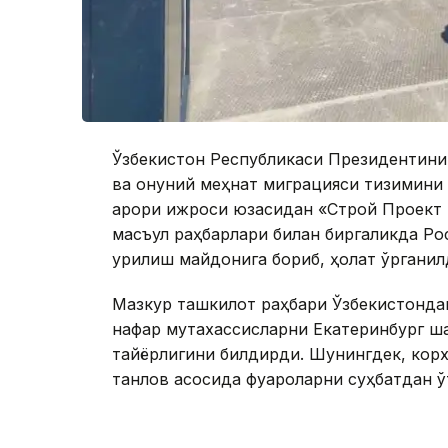
Ўзбекистон Республикаси Президентинин
ва қонуний меҳнат миграцияси тизимини
қарори ижроси юзасидан «Строй Проект 
масъул раҳбарлари билан биргаликда Р
қурилиш майдонига бориб, ҳолат ўрганил
Мазкур ташкилот раҳбари Ўзбекистондан
нафар мутахассисларни Екатеринбург ша
тайёрлигини билдирди. Шунингдек, корх
танлов асосида фуқароларни суҳбатдан ў