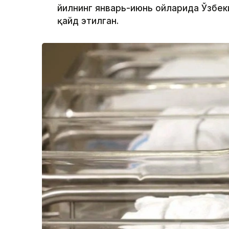
йилнинг январь-июнь ойларида Ўзбеки
қайд этилган.