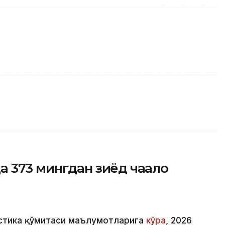
373 мингдан зиёд чақалоқ
истика қўмитаси маълумотларига
кўра
, 2026