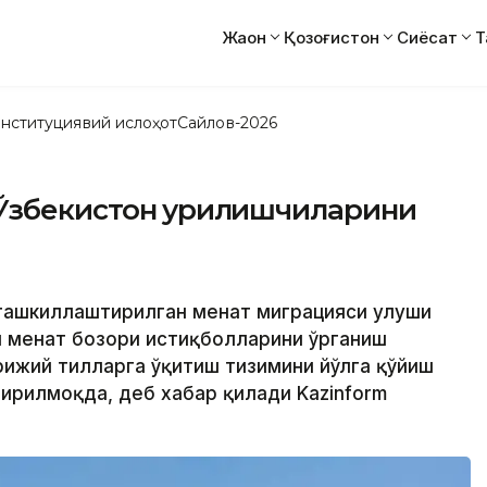
Жаҳон
Қозоғистон
Сиёсат
Т
нституциявий ислоҳот
Сайлов-2026
Ўзбекистон қурилишчиларини
 ташкиллаштирилган меҳнат миграцияси улуши
и меҳнат бозори истиқболларини ўрганиш
рижий тилларга ўқитиш тизимини йўлга қўйиш
ирилмоқда, деб хабар қилади Kazinform