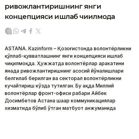
ривожлантиришнинг янги
концепцияси ишлаб чиқилмоқда
ASTANА. Кazinform – Қозоғистонда волонтёрликни
қўллаб-қувватлашнинг янги концепцияси ишлаб
чиқилмоқда. Ҳужжатда волонтёрлар ҳаракатини
янада ривожлантиришнинг асосий йўналишлари
белгилаб берилган ва секторал волонтёрликни
кучайтириш кўзда тутилган. Бу ҳақда Миллий
волонтёрлар фронт-офиси раҳбари Айбек
Досимбетов Астана шаҳар коммуникациялар
хизматида бўлиб ўтган матбуот анжуманида
маълум қилди.