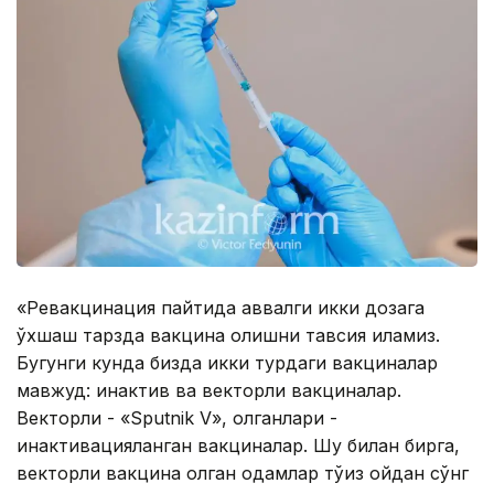
«Ревакцинация пайтида аввалги икки дозага
ўхшаш тарзда вакцина олишни тавсия қиламиз.
Бугунги кунда бизда икки турдаги вакциналар
мавжуд: инактив ва векторли вакциналар.
Векторли - «Sputnik V», қолганлари -
инактивацияланган вакциналар. Шу билан бирга,
векторли вакцина олган одамлар тўққиз ойдан сўнг