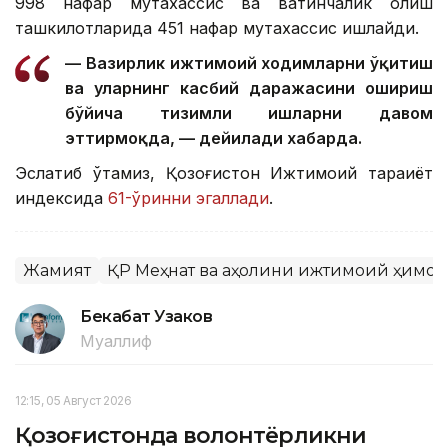
998 нафар мутахассис ва вақтинчалик қолиш
ташкилотларида 451 нафар мутахассис ишлайди.
— Вазирлик ижтимоий ходимларни ўқитиш
ва уларнинг касбий даражасини ошириш
бўйича тизимли ишларни давом
эттирмоқда, — дейилади хабарда.
Эслатиб ўтамиз, Қозоғистон Ижтимоий тараққиёт
индексида
61-ўринни эгаллади
.
Жамият
ҚР Меҳнат ва аҳолини ижтимоий ҳимо
Бекабат Узаков
Муаллиф
12:15, 05 Август 2026
Қозоғистонда волонтёрликни