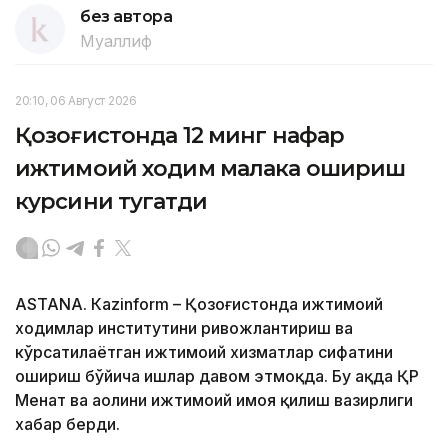
без автора
Муаллиф
20:10, 06 Август 2026
Қозоғистонда 12 минг нафар
ижтимоий ходим малака ошириш
курсини тугатди
ASTANА. Кazinform – Қозоғистонда ижтимоий
ходимлар институтини ривожлантириш ва
кўрсатилаётган ижтимоий хизматлар сифатини
ошириш бўйича ишлар давом этмоқда. Бу ҳақда ҚР
Меҳнат ва аҳолини ижтимоий ҳимоя қилиш вазирлиги
хабар берди.