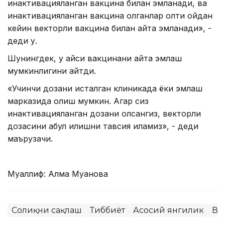
инактивацияланган вакцина билан эмланади, ва
инактивацияланган вакцина олганлар олти ойдан
кейин векторли вакцина билан қайта эмланади», -
деди у.
Шунингдек, у қайси вакцинани қайта эмлаш
мумкинлигини айтди.
«Учинчи дозани исталган клиникада ёки эмлаш
марказида олиш мумкин. Агар сиз
инактивацияланган дозани олсангиз, векторли
дозасини қабул қилишни тавсия қиламиз», - деди
маърузачи.
Муаллиф: Алма Муқанова
Соғлиқни сақлаш
Тиббиёт
Асосий янгилик
Ва