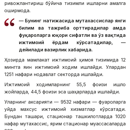
ривожлантириш бўйича тизимли ишларни амалга
оширмоқда.
— Бунинг натижасида мутахассислар янги
билим ва тажриба орттирадилар ҳамда
фуқароларга юқори сифатли ва ўз вақтида
ижтимоий ёрдам кўрсатадилар, —
дейилади вазирлик хабарида.
Ҳозирда мамлакат ижтимоий ҳимоя тизимида 12
мингга яқин ижтимоий ходим ишлайди. Улардан
1251 нафари нодавлат секторда ишлайди.
Ижтимоий ходимларнинг 55,5 фоизи қишлоқ
жойларда, 44,5 фоизи эса шаҳарларда ишлайди.
Уларнинг аксарияти — 9532 нафари — фуқароларга
уйда махсус ижтимоий хизматлар кўрсатади.
Бундан ташқари, стационар ташкилотларда 1020
нафар мутахассис, ярим стационар муассасаларда