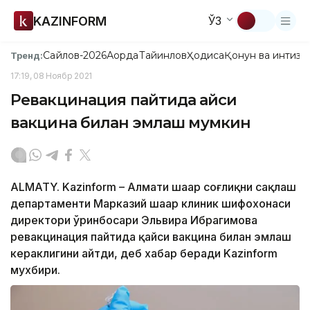
KAZINFORM
ЎЗ
Сайлов-2026
Ақорда
Тайинлов
Ҳодиса
Қонун ва интизо
Тренд:
17:19, 08 Ноябр 2021
Ревакцинация пайтида қайси
вакцина билан эмлаш мумкин
ALMATY. Kazinform – Алмати шаҳар соғлиқни сақлаш
департаменти Марказий шаҳар клиник шифохонаси
директори ўринбосари Эльвира Ибрагимова
ревакцинация пайтида қайси вакцина билан эмлаш
кераклигини айтди, деб хабар беради Kazinform
мухбири.