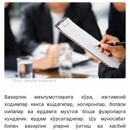
Фото: Меҳнат вазирлиги
Вазирлик маълумотларига кўра, ижтимоий
ходимлар кекса ёшдагилар, ногиронлар, болали
оилалар ва ёрдамга муҳтож бошқа фуқароларга
кундалик ёрдам кўрсатадилар. Шу муносабат
билан вазирлик уларни ўқитиш ва касбий