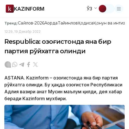
KAZINFORM
ЎЗ
Сайлов-2026
Ақорда
Тайинлов
Ҳодиса
Қонун ва интизо
Тренд:
12:29, 19 Декабр 2022
Respubliсa: Қозоғистонда яна бир
партия рўйхатга олинди
ASTANA. Kazinform – Қозоғистонда яна бир партия
рўйхатга олинди. Бу ҳақда Қозоғистон Республикаси
Адлия вазири Қанат Мусин маълум қилди, дея хабар
беради Kazinform мухбири.