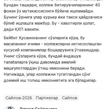
Бундан ташқари, коллеж битирувчиларининг 40
фоизи ўз мутахассислиги бўйича ишламайди.
Бунинг ўрнига улар курьер ёки такси ҳайдовчиси
бўлиб ишлашга мажбур. Бу - хавотирли ҳолат,
деди ҚХП вакили.
Бейбит Қусаиновнинг сўзларига кўра, бу
масаланинг ечими - коллежларни ихтисослашган
хусусий компаниялар бошқарувига ўтказишдир.
Унинг сўзларига кўра, бундай ёндашув
талабаларга ўқиш давомида амалий
машғулотлардан ўтиш имконини беради.
Натижада, улар коллежни тугатгандан сўнг
доимий иш топиш имкониятига эга бўладилар.
Сайлов-2026
Партиялар
Сайлов