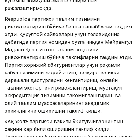
кўламли лойиҳани амалга оширишни
режалаштирмоқда.
Respublica партияси таълим тизимини
ривожлантириш бўйича бешта ташаббусни тақдим
этди. Қурултой сайловлари учун телевидение
дебатида партия номидан сўзга чиққан Мейрамгул
Мадали Қозоғистон таълим соҳасини
ривожлантириш бўйича таклифларни тақдим этди.
Партия хорижий абитуриентлар учун рақамли
қабул тизимини жорий этиш, халқаро ва икки
даражали дастурларни кенгайтириш, онлайн
таълим экспортини ривожлантириш, мустақил
аккредитация тизимини такомиллаштириш ва
олий таълим муассасаларининг академик
эркинлигини оширишни таклиф қилди.
«Ақ жол» партияси вакили ўқитувчиларнинг иш
ҳақини ҳар йили оширишни таклиф қилди.
Телевидение дебати давомида «Ақ жол» партияси