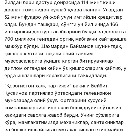
йилдан бери дастур доирасида 114 минг киши
давлат томонидан қўллаб-қувватланган. Улардан
52 минг фуқаро уй-жой учун имтиёзли кредитлар
олди. Бундан ташқари, сўнгги уч йил ичида 166
иштирокчи дастур талабларини бузди ва давлатга
700 миллион тенгедан ортиқ маблағни қайтаришга
мажбур бўлди. Шахмардан Байманов шунингдек,
қишлоқ квотаси орқали олий таълим
муассасаларига ўқишга кирган битирувчилар
диплом олгандан кейин ўз қишлоқларига қайтиб, у
ерда ишлашлари кераклигини таъкидлади.
“Қозоғистон халқ партияси” вакили Бейбит
Қусаинов партиялар ўртасидаги телевизион
мунозарада олий ўқув юртларини хусусий
компанияларнинг ишончли бошқарувига ўтказиш
ҳақидаги саволга жавоб берди. Унинг сўзларига
кўра, мамлакатимизда механиклар, сантехниклар
ва бошқа ишлайдиган мутахассислар етишмайди.