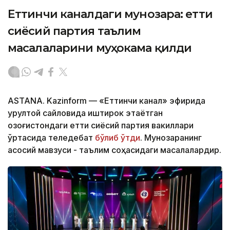
Еттинчи каналдаги мунозара: етти
сиёсий партия таълим
масалаларини муҳокама қилди
ASTANA. Kazinform — «Еттинчи канал» эфирида
Қурултой сайловида иштирок этаётган
Қозоғистондаги етти сиёсий партия вакиллари
ўртасида теледебат
бўлиб ўтди
. Мунозаранинг
асосий мавзуси - таълим соҳасидаги масалалардир.