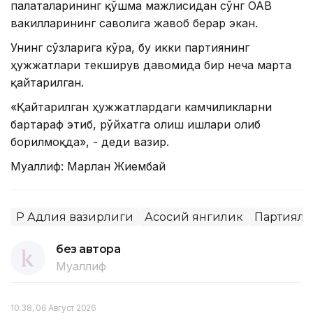
палаталарининг қўшма мажлисидан сўнг ОАВ
вакилларининг саволига жавоб берар экан.
Унинг сўзларига кўра, бу икки партиянинг
ҳужжатлари текширув давомида бир неча марта
қайтарилган.
«Қайтарилган ҳужжатлардаги камчиликларни
бартараф этиб, рўйхатга олиш ишлари олиб
борилмоқда», - деди вазир.
Муаллиф: Марлан Жиембай
ҚР Адлия вазирлиги
Асосий янгилик
Партияла
без автора
Муаллиф
10:38, 06 Август 2026