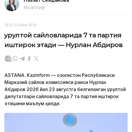
Ляззат Сейданова
Муаллиф
10:20, 02 Июл 2026
Қурултой сайловларида 7 та партия
иштирок этади — Нурлан Абдиров
ASTANA. Kazinform — Қозоғистон Республикаси
Марказий сайлов комиссияси раиси Нурлан
Абдиров 2026 йил 23 августга белгиланган Қурултой
депутатлари сайловларида 7 та партия иштирок
этишини маълум қилди.