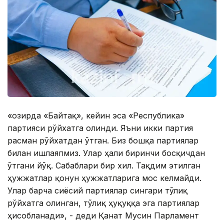
«Ҳозирда «Байтақ», кейин эса «Республика»
партияси рўйхатга олинди. Яъни икки партия
расман рўйхатдан ўтган. Биз бошқа партиялар
билан ишлаяпмиз. Улар ҳали биринчи босқичдан
ўтгани йўқ. Сабаблари бир хил. Тақдим этилган
ҳужжатлар қонун ҳужжатларига мос келмайди.
Улар барча сиёсий партиялар сингари тўлиқ
рўйхатга олинган, тўлиқ ҳуқуққа эга партиялар
ҳисобланади», - деди Қанат Мусин Парламент