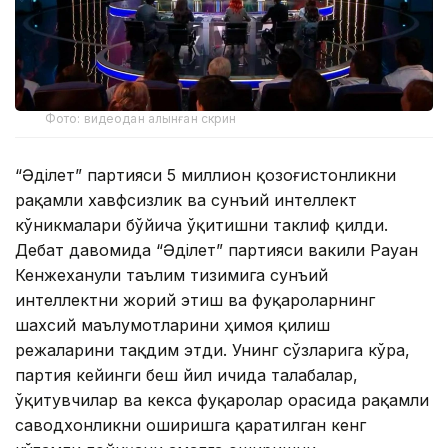
Фото: видеодан алынған скрин
“Әділет” партияси 5 миллион қозоғистонликни
рақамли хавфсизлик ва сунъий интеллект
кўникмалари бўйича ўқитишни таклиф қилди.
Дебат давомида “Әділет” партияси вакили Рауан
Кенжеханули таълим тизимига сунъий
интеллектни жорий этиш ва фуқароларнинг
шахсий маълумотларини ҳимоя қилиш
режаларини тақдим этди. Унинг сўзларига кўра,
партия кейинги беш йил ичида талабалар,
ўқитувчилар ва кекса фуқаролар орасида рақамли
саводхонликни оширишга қаратилган кенг