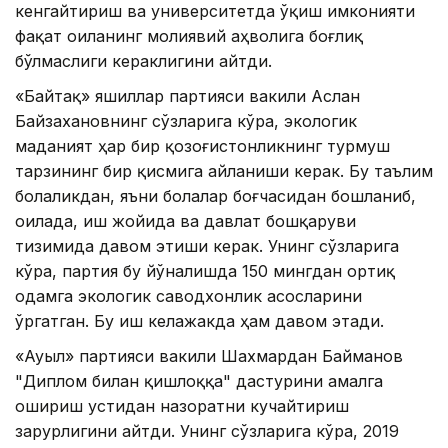
кенгайтириш ва университетда ўқиш имконияти
фақат оиланинг молиявий аҳволига боғлиқ
бўлмаслиги кераклигини айтди.
«Байтақ» яшиллар партияси вакили Аслан
Байзахановнинг сўзларига кўра, экологик
маданият ҳар бир қозоғистонликнинг турмуш
тарзининг бир қисмига айланиши керак. Бу таълим
болаликдан, яъни болалар боғчасидан бошланиб,
оилада, иш жойида ва давлат бошқаруви
тизимида давом этиши керак. Унинг сўзларига
кўра, партия бу йўналишда 150 мингдан ортиқ
одамга экологик саводхонлик асосларини
ўргатган. Бу иш келажакда ҳам давом этади.
«Ауыл» партияси вакили Шахмардан Байманов
"Диплом билан қишлоққа" дастурини амалга
ошириш устидан назоратни кучайтириш
зарурлигини айтди. Унинг сўзларига кўра, 2019