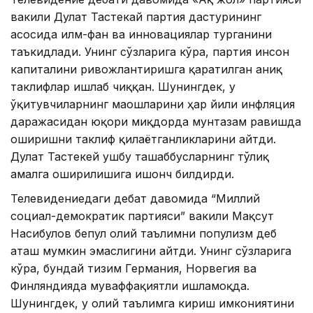
вакили Дулат Тастекай партия дастурининг
асосида илм-фан ва инновациялар турганини
таъкидлади. Унинг сўзларига кўра, партия инсон
капиталини ривожлантиришга қаратилган аниқ
таклифлар ишлаб чиққан. Шунингдек, у
ўқитувчиларнинг маошларини ҳар йили инфляция
даражасидан юқори миқдорда мунтазам равишда
оширишни таклиф қилаётганликларини айтди.
Дулат Тастекей ушбу ташаббусларнинг тўлиқ
амалга оширилишига ишонч билдирди.
Телевидениедаги дебат давомида “Миллий
социал-демократик партияси” вакили Мақсут
Насибулов бепул олий таълимни популизм деб
аташ мумкин эмаслигини айтди. Унинг сўзларига
кўра, бундай тизим Германия, Норвегия ва
Финляндияда муваффақиятли ишламоқда.
Шунингдек, у олий таълимга кириш имкониятини