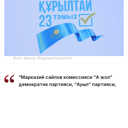
Фото: Виктор Федюнин/Kazinform
“Марказий сайлов комиссияси “Ақ жол”
демократик партияси, “Ауыл” партияси,
“Әділет” сиёсий партияси, “Миллий
социал-демократик партияси”,
Қозоғистоннинг “Байтақ” яшиллар
партияси, “Қозоғистон халқ партияси”
ҳамда “Respublica” партиясининг Қурултой
депутатлари сайловларида иштирок