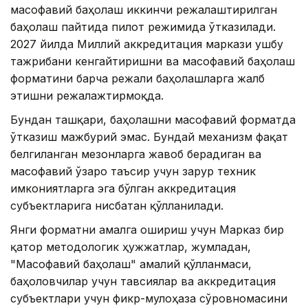
масофавий баҳолаш иккинчи режалаштирилган
баҳолаш пайтида пилот режимида ўтказилади.
2027 йилда Миллий аккредитация маркази ушбу
тажрибани кенгайтиришни ва масофавий баҳолаш
форматини барча режали баҳолашларга жалб
этишни режалажтирмоқда.
Бундан ташқари, баҳолашни масофавий форматда
ўтказиш мажбурий эмас. Бундай механизм фақат
белгиланган мезонларга жавоб берадиган ва
масофавий ўзаро таъсир учун зарур техник
имкониятларга эга бўлган аккредитация
субъектларига нисбатан қўлланилади.
Янги форматни амалга ошириш учун Марказ бир
қатор методологик ҳужжатлар, жумладан,
"Масофавий баҳолаш" амалий қўлланмаси,
баҳоловчилар учун тавсиялар ва аккредитация
субъектлари учун фикр-мулоҳаза сўровномасини