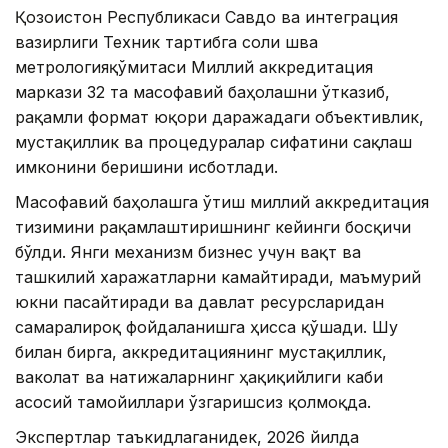
Қозоғистон Республикаси Савдо ва интеграция
вазирлиги Техник тартибга соли шва
метрологияқўмитаси Миллий аккредитация
маркази 32 та масофавий баҳолашни ўтказиб,
рақамли формат юқори даражадаги объективлик,
мустақиллик ва процедуралар сифатини сақлаш
имконини беришини исботлади.
Масофавий баҳолашга ўтиш миллий аккредитация
тизимини рақамлаштиришнинг кейинги босқичи
бўлди. Янги механизм бизнес учун вақт ва
ташкилий харажатларни камайтиради, маъмурий
юкни пасайтиради ва давлат ресурсларидан
самаралироқ фойдаланишга ҳисса қўшади. Шу
билан бирга, аккредитациянинг мустақиллик,
ваколат ва натижаларнинг ҳақиқийлиги каби
асосий тамойиллари ўзгаришсиз қолмоқда.
Экспертлар таъкидлаганидек, 2026 йилда