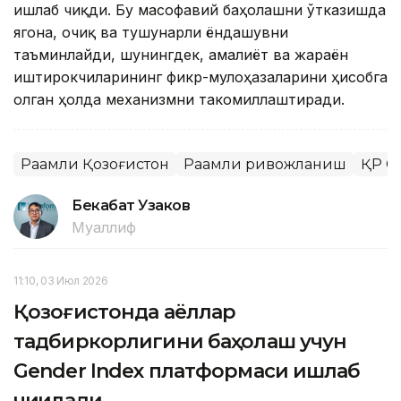
ишлаб чиқди. Бу масофавий баҳолашни ўтказишда
ягона, очиқ ва тушунарли ёндашувни
таъминлайди, шунингдек, амалиёт ва жараён
иштирокчиларининг фикр-мулоҳазаларини ҳисобга
олган ҳолда механизмни такомиллаштиради.
Рақамли Қозоғистон
Рақамли ривожланиш
ҚР С
Бекабат Узаков
Муаллиф
11:10, 03 Июл 2026
Қозоғистонда аёллар
тадбиркорлигини баҳолаш учун
Gender Index платформаси ишлаб
чиқилади