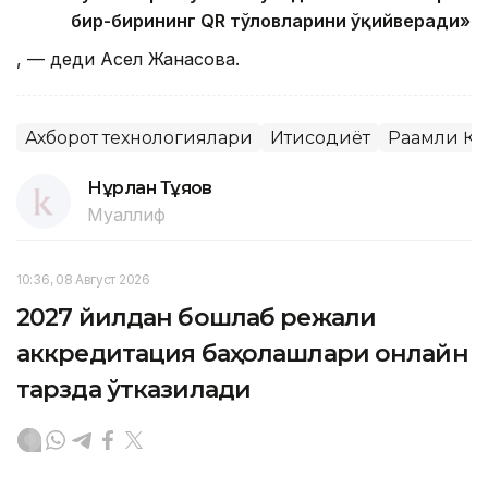
бир-бирининг QR тўловларини ўқийверади»
, — деди Асел Жанасова.
Ахборот технологиялари
Иқтисодиёт
Рақамли Қ
Нұрлан Тұяқов
Муаллиф
10:36, 08 Август 2026
2027 йилдан бошлаб режали
аккредитация баҳолашлари онлайн
тарзда ўтказилади