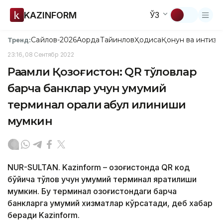
KAZINFORM
ЎЗ
Сайлов-2026
Ақорда
Тайинлов
Ҳодиса
Қонун ва интизо
Тренд:
23:16, 08 Сентябр 2022
Рақамли Қозоғистон: QR тўловлар
барча банклар учун умумий
терминал орқали қабул қилиниши
мумкин
NUR-SULTAN. Kazinform – Қозоғистонда QR код
бўйича тўлов учун умумий терминал яратилиши
мумкин. Бу терминал Қозоғистондаги барча
банкларга умумий хизматлар кўрсатади, деб хабар
беради Kazinform.