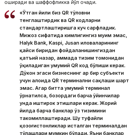
оширади ва шаффофликка йўл очади.
«Ўтган йили биз QR тўловни
тенглаштирдик ва QR кодларни
стандартлаштиришга куч сарфладик.
Мижоз сифатида кимлигингиз муҳим эмас,
Halyk Bank, Kaspi, Jusan иловаларининг
қайси биридан фойдаланишингиздан
қатъий назар, ҳаммада тизим томонидан
ўқиладиган умумий QR код бўлиши керак.
Дўкон эгаси бизнеснинг ҳар бир субъекти
учун алоҳида QR терминални сақлаши шарт
эмас. Агар битта умумий терминал
ўрнатилса, бозордаги барча ўйинчилар
унда иштирок этишлари керак. Жорий
йилда барча банклар ўз тизимини
такомиллаштиради. Шу туфайли
қозоғистонликлар исталган терминалдан
тўлашлари мумкин бўлади. Яъни банклар