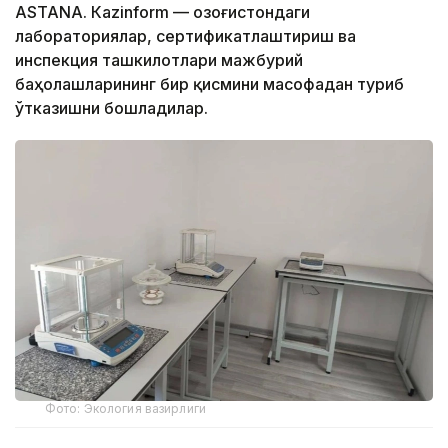
ASTANА. Кazinform — Қозоғистондаги
лабораториялар, сертификатлаштириш ва
инспекция ташкилотлари мажбурий
баҳолашларининг бир қисмини масофадан туриб
ўтказишни бошладилар.
Фото: Экология вазирлиги