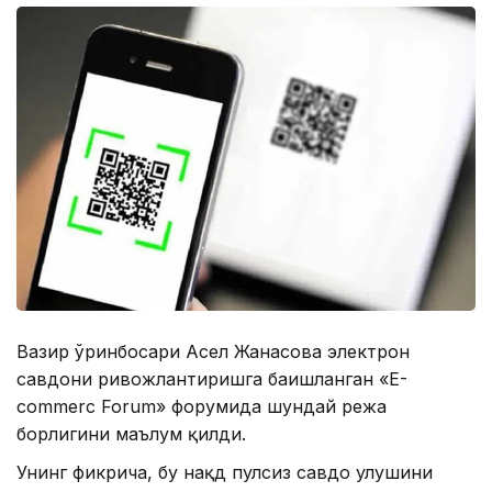
Вазир ўринбосари Асел Жанасова электрон
савдони ривожлантиришга бағишланган «E-
commerc Forum» форумида шундай режа
борлигини маълум қилди.
Унинг фикрича, бу нақд пулсиз савдо улушини