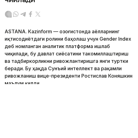
ASTANА. Кazinform — Қозоғистонда аёлларнинг
иқтисодиётдаги ролини баҳолаш учун Gender Index
деб номланган аналитик платформа ишлаб
чиқилади, бу давлат сиёсатини такомиллаштириш
ва тадбиркорликни ривожлантиришга янги туртки
беради. Бу ҳақда Сунъий интеллект ва рақамли
ривожланиш вице-президенти Ростислав Коняшкин
маълум қилди.