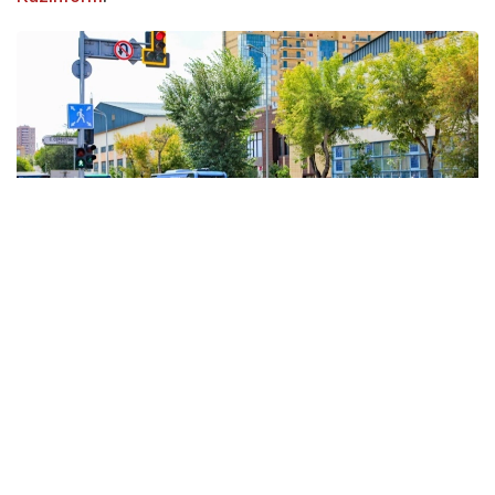
Фото: Виктор Федюнин / Kazinform
Qozog‘istonda ob-havoga keng antisiklon ta’sir qiladi,
issiq va quruq ob-havo kutilmoqda. Mamlakatning
g‘arbiy va shimoli-g‘arbiy qismida shimoli-g‘arbiy siklon
va unga bog‘liq atmosfera frontal tizimlari davr oxirida
yomg‘ir, momaqaldiroq va kuchli shamollarni olib