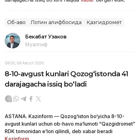
Об-ҳаво
Лотин алифбосида
Қазгидромет
Бекабат Узаков
Муаллиф
08:05, 08 Август 2026
8-10-avgust kunlari Qozog‘istonda 41
darajagacha issiq bo‘ladi
ASTANA. Kazinform — Qozog‘iston bo‘yicha 8-10-
avgust kunlari uchun ob-havo ma’lumoti “Qazgidromet”
RDK tomonidan e’lon qilindi, deb xabar beradi
Kazinform
.