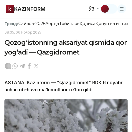
KAZINFORM
ЎЗ
Сайлов-2026
Ақорда
Тайинлов
Ҳодиса
Қонун ва интизо
Тренд:
08:35, 06 Ноябр 2025
Qozog‘istonning aksariyat qismida qor
yog‘adi — Qazgidromet
ASTANA. Kazinform — “Qazgidromet” RDK 6 noyabr
uchun ob-havo ma’lumotlarini e’lon qildi.