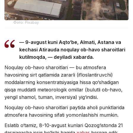
Фото: Pixabay
— 9-avgust kuni Aqto‘be, Almati, Astana va
kechasi Atirauda noqulay ob-havo sharoitlari
kutilmoqda, — deyiladi xabarda.
Noqulay ob-havo sharoitlari — bu atmosfera
havosining sirt qatlamida zararli (ifloslantiruvchi)
moddalarning konsentratsiyasiga hissa qo‘shadigan
qisqa muddatli meteorologik omillar (bulutli ob-havo,
yengil shamol, tuman, inversiya) yig‘indisi.
Noqulay ob-havo sharoitlari paytida aholi punktlarida
atmosfera havosining sifati yomonlashishi mumkin.
Eslatib o‘tamiz, 8-10-avgust kunlari Qozog‘istonda 21
darajagacha issiq bo‘lishi haqida
xabar
bergan edik.