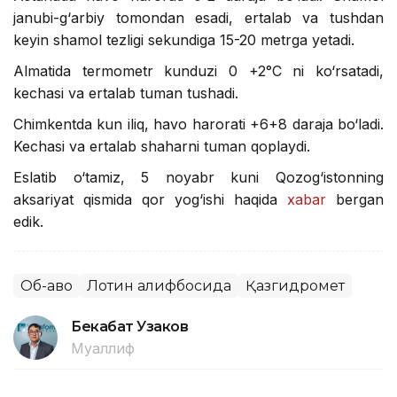
janubi-g‘arbiy tomondan esadi, ertalab va tushdan
keyin shamol tezligi sekundiga 15-20 metrga yetadi.
Almatida termometr kunduzi 0 +2°C ni ko‘rsatadi,
kechasi va ertalab tuman tushadi.
Chimkentda kun iliq, havo harorati +6+8 daraja bo‘ladi.
Kechasi va ertalab shaharni tuman qoplaydi.
Eslatib o‘tamiz, 5 noyabr kuni Qozog‘istonning
aksariyat qismida qor yog‘ishi haqida
xabar
bergan
edik.
Об-ҳаво
Лотин алифбосида
Қазгидромет
Бекабат Узаков
Муаллиф