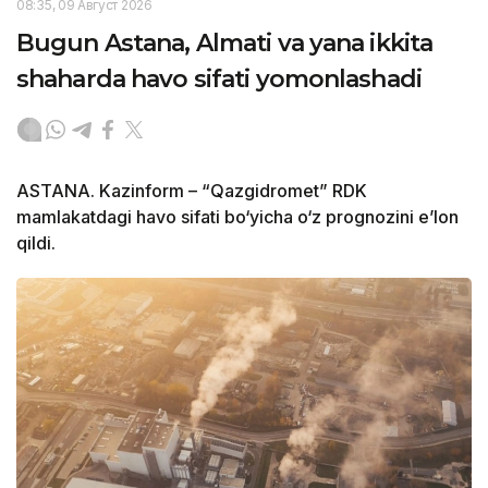
08:35, 09 Август 2026
Bugun Astana, Almati va yana ikkita
shaharda havo sifati yomonlashadi
ASTANA. Kazinform – “Qazgidromet” RDK
mamlakatdagi havo sifati bo‘yicha o‘z prognozini e’lon
qildi.