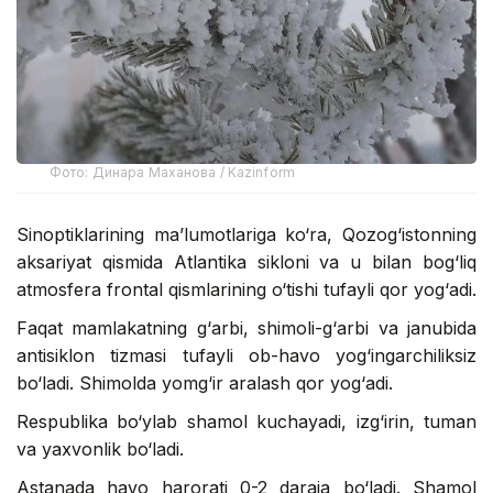
Фото: Динара Маханова / Kazinform
Sinoptiklarining ma’lumotlariga ko‘ra, Qozog‘istonning
aksariyat qismida Atlantika sikloni va u bilan bog‘liq
atmosfera frontal qismlarining o‘tishi tufayli qor yog‘adi.
Faqat mamlakatning g‘arbi, shimoli-g‘arbi va janubida
antisiklon tizmasi tufayli ob-havo yog‘ingarchiliksiz
bo‘ladi. Shimolda yomg‘ir aralash qor yog‘adi.
Respublika bo‘ylab shamol kuchayadi, izg‘irin, tuman
va yaxvonlik bo‘ladi.
Astanada havo harorati 0-2 daraja bo‘ladi. Shamol