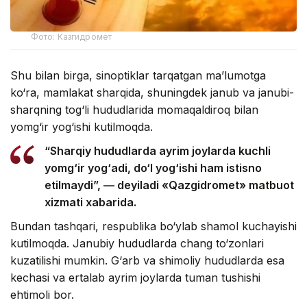
Фото: Казгидромет
Shu bilan birga, sinoptiklar tarqatgan ma’lumotga
ko‘ra, mamlakat sharqida, shuningdek janub va janubi-
sharqning tog‘li hududlarida momaqaldiroq bilan
yomg‘ir yog‘ishi kutilmoqda.
“Sharqiy hududlarda ayrim joylarda kuchli
yomg‘ir yog‘adi, do‘l yog‘ishi ham istisno
etilmaydi”, — deyiladi «Qazgidromet» matbuot
xizmati xabarida.
Bundan tashqari, respublika bo‘ylab shamol kuchayishi
kutilmoqda. Janubiy hududlarda chang to‘zonlari
kuzatilishi mumkin. G‘arb va shimoliy hududlarda esa
kechasi va ertalab ayrim joylarda tuman tushishi
ehtimoli bor.