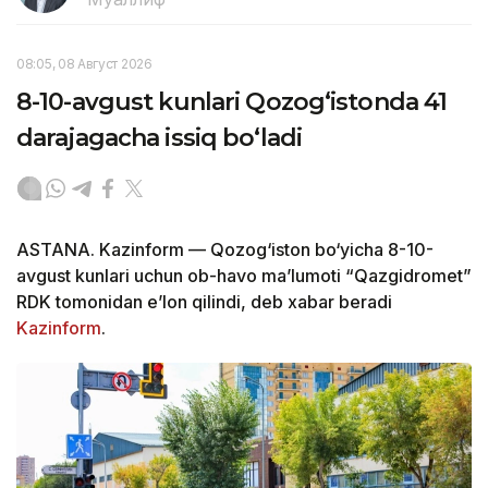
08:05, 08 Август 2026
8-10-avgust kunlari Qozog‘istonda 41
darajagacha issiq bo‘ladi
ASTANA. Kazinform — Qozog‘iston bo‘yicha 8-10-
avgust kunlari uchun ob-havo ma’lumoti “Qazgidromet”
RDK tomonidan e’lon qilindi, deb xabar beradi
Kazinform
.