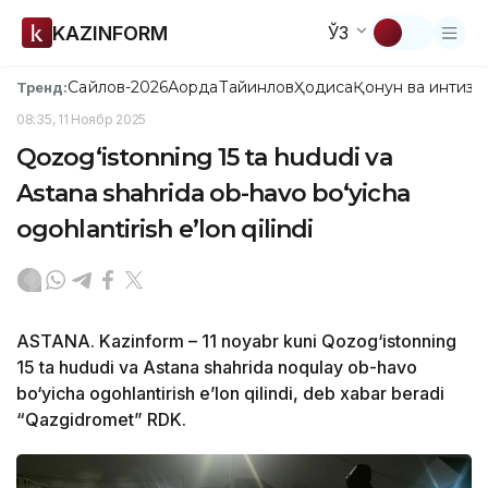
KAZINFORM
ЎЗ
Сайлов-2026
Ақорда
Тайинлов
Ҳодиса
Қонун ва интизо
Тренд:
08:35, 11 Ноябр 2025
Qozog‘istonning 15 ta hududi va
Astana shahrida ob-havo bo‘yicha
ogohlantirish e’lon qilindi
ASTANA. Kazinform – 11 noyabr kuni Qozog‘istonning
15 ta hududi va Astana shahrida noqulay ob-havo
bo‘yicha ogohlantirish e’lon qilindi, deb xabar beradi
“Qazgidromet” RDK.