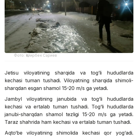
Фото: Қайирбек Сариев
Jetisu viloyatining sharqida va tog‘li hududlarda
kechasi tuman tushadi. Viloyatning sharqida shimoli-
sharqdan esgan shamol 15-20 m/s ga yetadi.
Jambyl viloyatining janubida va tog‘li hududlarda
kechasi va ertalab tuman tushadi. Tog‘li hududlarda
janubi-sharqdan shamol tezligi 15-20 m/s ga yetadi.
Taraz shahrida ham kechasi va ertalab tuman tushadi.
Aqto‘be viloyatining shimolida kechasi qor yog‘adi.