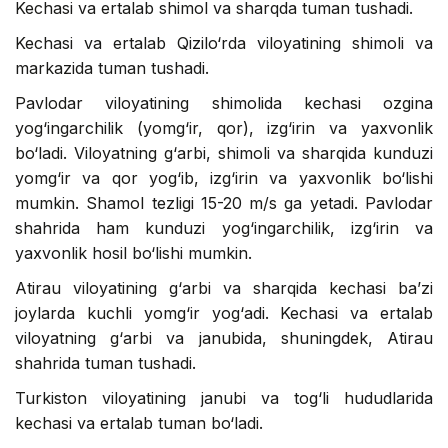
Kechasi va ertalab shimol va sharqda tuman tushadi.
Kechasi va ertalab Qizilo‘rda viloyatining shimoli va
markazida tuman tushadi.
Pavlodar viloyatining shimolida kechasi ozgina
yog‘ingarchilik (yomg‘ir, qor), izg‘irin va yaxvonlik
bo‘ladi. Viloyatning g‘arbi, shimoli va sharqida kunduzi
yomg‘ir va qor yog‘ib, izg‘irin va yaxvonlik bo‘lishi
mumkin. Shamol tezligi 15-20 m/s ga yetadi. Pavlodar
shahrida ham kunduzi yog‘ingarchilik, izg‘irin va
yaxvonlik hosil bo‘lishi mumkin.
Atirau viloyatining g‘arbi va sharqida kechasi ba’zi
joylarda kuchli yomg‘ir yog‘adi. Kechasi va ertalab
viloyatning g‘arbi va janubida, shuningdek, Atirau
shahrida tuman tushadi.
Turkiston viloyatining janubi va tog‘li hududlarida
kechasi va ertalab tuman bo‘ladi.