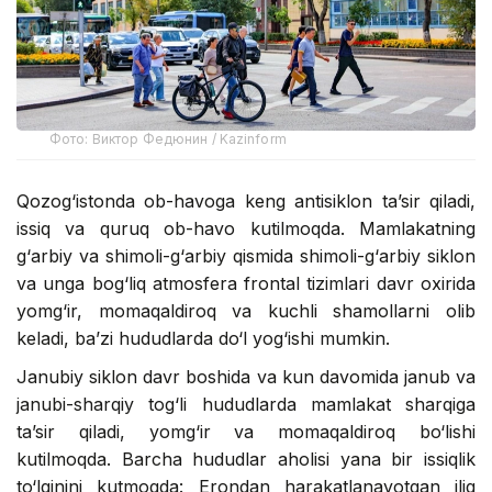
Фото: Виктор Федюнин / Kazinform
Qozog‘istonda ob-havoga keng antisiklon ta’sir qiladi,
issiq va quruq ob-havo kutilmoqda. Mamlakatning
g‘arbiy va shimoli-g‘arbiy qismida shimoli-g‘arbiy siklon
va unga bog‘liq atmosfera frontal tizimlari davr oxirida
yomg‘ir, momaqaldiroq va kuchli shamollarni olib
keladi, ba’zi hududlarda do‘l yog‘ishi mumkin.
Janubiy siklon davr boshida va kun davomida janub va
janubi-sharqiy tog‘li hududlarda mamlakat sharqiga
ta’sir qiladi, yomg‘ir va momaqaldiroq bo‘lishi
kutilmoqda. Barcha hududlar aholisi yana bir issiqlik
to‘lqinini kutmoqda: Erondan harakatlanayotgan iliq