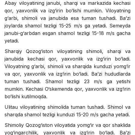
Abay viloyatining janubi, sharqi va markazida kechasi
qor, yaxvonlik va izg‘irin bo‘lishi mumkin. Viloyatning
g‘arbi, shimoli va janubida esa tuman tushadi. Ba’zi
joylarda shamol tezligi 15-25 m/s ga yetadi. Semeyda
janubi-g‘arbdan esgan shamol tezligi 15-18 m/s gacha
yetadi.
Sharqiy Qozog‘iston viloyatining shimoli, sharqi va
janubida kechasi qor, yaxvonlik va izg‘irin bo‘ladi.
Viloyatning g‘arbi, shimoli va sharqida kunduzi yomg‘ir
va qor, yaxvonlik va izg‘irin bo‘ladi. Ba’zi hududlarda
tuman tushadi. Shamol tezligi 23 m/s ga yetishi
mumkin. Kechasi O‘skemenda qor, yaxvonlik va izg‘irin
bo‘lishi kutilmoqda.
Ulitau viloyatining shimolida tuman tushadi. Shimol va
sharqda shamol tezligi kunduzi 15-20 m/s gacha yetadi.
Shimoliy Qozog‘iston viloyatida yomg‘ir va qor shaklida
yog‘ingarchilik, yaxvonlik va izg‘irin bo‘ladi. Ba’zi