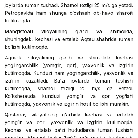
joylarda tuman tushadi. Shamol tezligi 25 m/s ga yetadi.
Petropavlda ham shunga o‘xshash ob-havo sharoiti
kutilmoqda.
Mang‘istoau viloyatining g‘arbi va shimolida,
shuningdek, kechasi va ertalab Aqtau shahrida tuman
bo‘lishi kutilmoqda.
Aqmola viloyatining g‘arbi va shimolida kechasi
yog‘ingarchilik (yomg‘ir, qor), yaxvonlik va izg‘irin
kutilmoqda. Kunduzi ham yog‘ingarchilik, yaxvonlik va
izg‘irin kuzatiladi. Ba’zi joylarda tuman tushishi
kutilmoqda, shamol tezligi 25 m/s ga yetadi.
Ko‘kshetauda kunduzi yomg‘ir va qor yog‘ishi
kutilmoqda, yaxvonlik va izg‘irin hosil bo‘lishi mumkin.
Qostanay viloyatining g‘arbida kechasi va ertalab
yomg‘ir va qor, yaxvonlik va izg‘irin kutilmoqda.
Kechasi va ertalab ba’zi hududlarda tuman tushishi
mumkin. Shamol tezligi 15-20 m/s gacha kuchayadi.