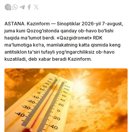
ASTANA. Kazinform — Sinoptiklar 2026-yil 7-avgust,
juma kuni Qozog‘istonda qanday ob-havo bo‘lishi
haqida ma'lumot berdi. «Qazgidromet» RDK
ma'lumotiga ko‘ra, mamlakatning katta qismida keng
antitsiklon ta'siri tufayli yog‘ingarchiliksiz ob-havo
kuzatiladi, deb xabar beradi Kazinform.