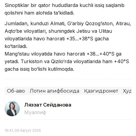
Sinoptiklar bir qator hududlarda kuchli issiq saqlanib
qolishini ham alohida ta’kidladi.
Jumladan, kunduzi Almati, G‘arbiy Qozog‘iston, Atirau,
Aqto‘be viloyatlari, shuningdek Jetisu va Ulitau
viloyatlarida havo harorati +35...+38°S gacha
ko‘tariladi.
Mang‘istau viloyatida havo harorati +38...+40°S ga
yetadi. Turkiston va Qizilo‘rda viloyatlarida ham +40°S
gacha issiq bo‘lishi kutilmoqda.
Об-ҳаво
Лотин алифбосида
Қазгидромет
Ҳуду
Ляззат Сейданова
Муаллиф
16:41, 06 Август 2026