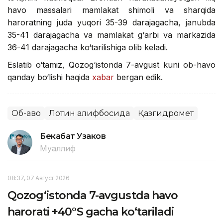
havo massalari mamlakat shimoli va sharqida
haroratning juda yuqori 35-39 darajagacha, janubda
35-41 darajagacha va mamlakat g‘arbi va markazida
36-41 darajagacha ko‘tarilishiga olib keladi.
Eslatib o‘tamiz, Qozog‘istonda 7-avgust kuni ob-havo
qanday bo‘lishi haqida
xabar
bergan edik.
Об-ҳаво
Лотин алифбосида
Қазгидромет
Бекабат Узаков
Муаллиф
08:37, 07 Август 2026
Qozog‘istonda 7-avgustda havo
harorati +40°S gacha ko‘tariladi