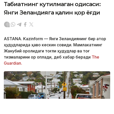
Табиатнинг кутилмаган ҳодисаси:
Янги Зеландияга қалин қор ёғди
ASTANA. Kazinform
—
Янги Зеландиянинг бир қатор
ҳудудларида ҳаво кескин совиди. Мамлакатнинг
Жанубий оролидаги тоғли ҳудудлар ва тоғ
тизмаларини қор қоплади, деб хабар беради
The
Guardian.