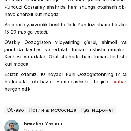
Kunduzi Qostanay shahrida ham shunga o‘xshash ob-
havo sharoiti kutilmoqda.
Astanada yaxvonlik hosil bo‘ladi. Kunduzi shamol tezligi
15-20 m/s ga yetadi.
G‘arbiy Qozog‘iston viloyatining g‘arbi, shimoli va
janubida kechasi va ertalab tuman tushishi mumkin.
Kechasi va ertalab Oral shahrida ham tuman tushishi
kutilmoqda.
Eslatib o‘tamiz, 10 noyabr kuni Qozog‘istonning 17 ta
hudududa ob-havo yomonlashishi haqida
xabar
bergan edik.
Об-ҳаво
Лотин алифбосида
Қазгидромет
Бекабат Узаков
Муаллиф