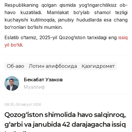
Respublikaning qolgan qismida yog‘ingarchiliksiz ob-
havo kuzatiladi. Mamlakat bo‘ylab shamol tezligi
kuchayishi kutilmoqda, janubiy hududlarda esa chang
bo‘ronlari bo‘lishi mumkin.
Eslatib o‘tamiz, 2025-yil Qozog‘iston tarixidagi eng
issiq
yil bo‘ldi
.
Об-ҳаво
Лотин алифбосида
Қазгидромет
Бекабат Узаков
Муаллиф
08:35, 06 Август 2026
Qozog‘iston shimolida havo salqinroq,
g‘arbi va janubida 42 darajagacha issiq