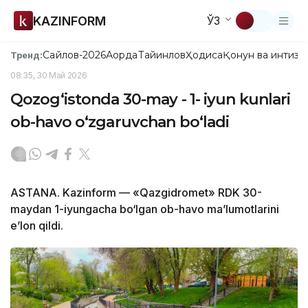
KAZINFORM
ЎЗ
Сайлов-2026
Ақорда
Тайинлов
Ҳодиса
Қонун ва интизо
Тренд:
08:35, 30 Май 2026
Qozog‘istonda 30-may - 1- iyun kunlari
ob-havo o‘zgaruvchan bo‘ladi
ASTANA. Kazinform — «Qazgidromet» RDK 30-
maydan 1-iyungacha bo‘lgan ob-havo ma’lumotlarini
e’lon qildi.