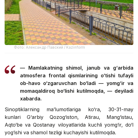
Фото: Александр Павский / Kazinform
— Mamlakatning shimol, janub va g‘arbida
atmosfera frontal qismlarining o‘tishi tufayli
ob-havo o‘zgaruvchan bo‘ladi — yomg‘ir va
momaqaldiroq bo‘lishi kutilmoqda, — deyiladi
xabarda.
Sinoptiklarning ma’lumotlariga ko‘ra, 30-31-may
kunlari G‘arbiy Qozog‘iston, Atirau, Mang‘istau,
Aqto‘be va Qostanay viloyatlarida kuchli yomg‘ir, do‘l
yog‘ishi va shamol tezligi kuchayishi kutilmoqda.