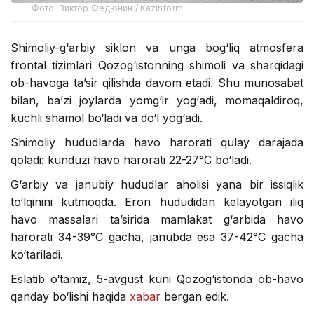
Фото: Виктор Федюнин / Kazinform
Shimoliy-g‘arbiy siklon va unga bog‘liq atmosfera
frontal tizimlari Qozog‘istonning shimoli va sharqidagi
ob-havoga ta’sir qilishda davom etadi. Shu munosabat
bilan, ba’zi joylarda yomg‘ir yog‘adi, momaqaldiroq,
kuchli shamol bo‘ladi va do‘l yog‘adi.
Shimoliy hududlarda havo harorati qulay darajada
qoladi: kunduzi havo harorati 22-27°C bo‘ladi.
G‘arbiy va janubiy hududlar aholisi yana bir issiqlik
to‘lqinini kutmoqda. Eron hududidan kelayotgan iliq
havo massalari ta’sirida mamlakat g‘arbida havo
harorati 34-39°C gacha, janubda esa 37-42°C gacha
ko‘tariladi.
Eslatib o‘tamiz, 5-avgust kuni Qozog‘istonda ob-havo
qanday bo‘lishi haqida
xabar
bergan edik.