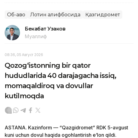
Об-ҳаво
Лотин алифбосида
Қазгидромет
Бекабат Узаков
Муаллиф
08:36, 05 Август 2026
Qozog‘istonning bir qator
hududlarida 40 darajagacha issiq,
momaqaldiroq va dovullar
kutilmoqda
ASTANA. Kazinform — “Qazgidromet” RDK 5-avgust
kuni uchun dovul haqida ogohlantirish e’lon qildi.