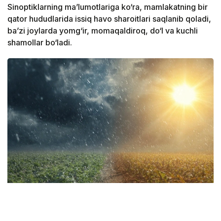
Sinoptiklarning ma’lumotlariga ko‘ra, mamlakatning bir
qator hududlarida issiq havo sharoitlari saqlanib qoladi,
ba’zi joylarda yomg‘ir, momaqaldiroq, do‘l va kuchli
shamollar bo‘ladi.
Коллаж: СИ
Turkiston, Almati, Jetisu, Shimoliy Qozog‘iston,