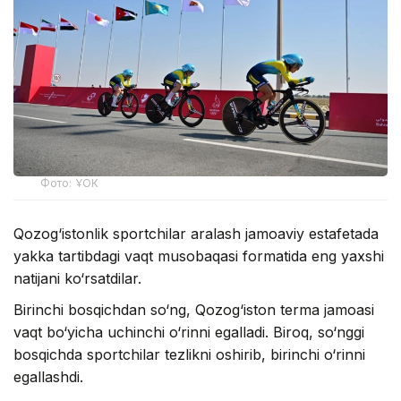
Фото: ҰОК
Qozog‘istonlik sportchilar aralash jamoaviy estafetada
yakka tartibdagi vaqt musobaqasi formatida eng yaxshi
natijani ko‘rsatdilar.
Birinchi bosqichdan so‘ng, Qozog‘iston terma jamoasi
vaqt bo‘yicha uchinchi o‘rinni egalladi. Biroq, so‘nggi
bosqichda sportchilar tezlikni oshirib, birinchi o‘rinni
egallashdi.