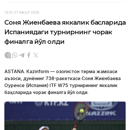
13:10, 07 Август 2026
Соня Жиенбаева яккалик баҳсларида
Испаниядаги турнирнинг чорак
финалга йўл олди
ASTANА. Кazinform — Қозоғистон терма жамоаси
аъзоси, дунёнинг 738-ракеткаси Соня Жиенбаева
Оуренсе (Испания) ITF W75 турнирининг яккалик
баҳсларида чорак финалга йўл олди.