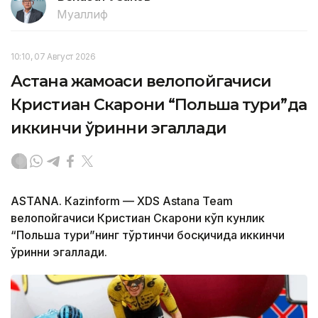
Муаллиф
10:10, 07 Август 2026
Астана жамоаси велопойгачиси
Кристиан Скарони “Польша тури”да
иккинчи ўринни эгаллади
ASTANА. Кazinform — XDS Astana Team
велопойгачиси Кристиан Скарони кўп кунлик
“Польша тури”нинг тўртинчи босқичида иккинчи
ўринни эгаллади.