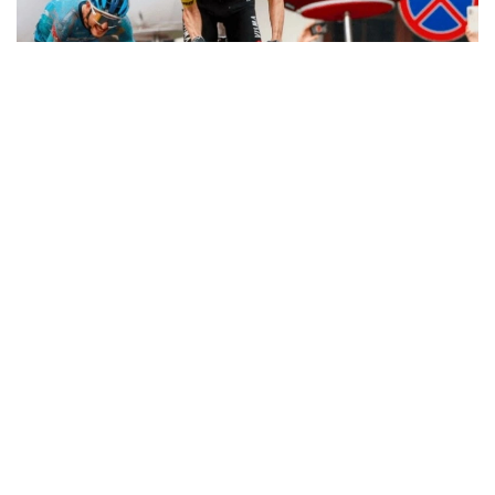
Фото: SprintCycling
161,9 километрлик босқич Жавани шаҳрида
бошланиб, Карпачда якунланди.
Ғолиб пойганинг сўнгги қисмида аниқланди. Уч
нафар войгачи маррага яқинлашганда олдинга чиқиб
олди. Сўнгги километрда улардан бири ҳужум
қилди ва фақат Кристиан Скарони унга жавоб
қайтара олди.
Қозоғистон жамоасининг велопойгачиси тезда