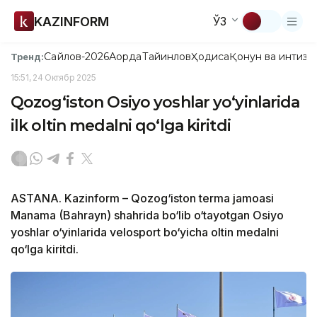
KAZINFORM
ЎЗ
Сайлов-2026
Ақорда
Тайинлов
Ҳодиса
Қонун ва интизо
Тренд:
15:51, 24 Октябр 2025
Qozog‘iston Osiyo yoshlar yo‘yinlarida
ilk oltin medalni qo‘lga kiritdi
ASTANA. Kazinform – Qozog‘iston terma jamoasi
Manama (Bahrayn) shahrida bo‘lib o‘tayotgan Osiyo
yoshlar o‘yinlarida velosport bo‘yicha oltin medalni
qo‘lga kiritdi.