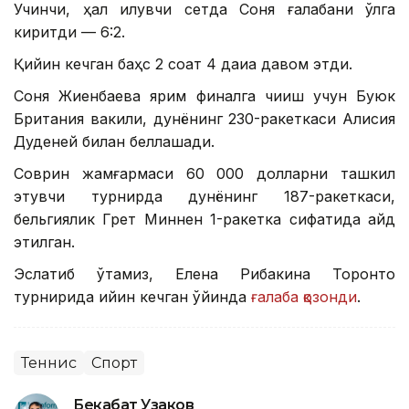
Учинчи, ҳал қилувчи сетда Соня ғалабани қўлга
киритди — 6:2.
Қийин кечган баҳс 2 соат 4 дақиқа давом этди.
Соня Жиенбаева ярим финалга чиқиш учун Буюк
Британия вакили, дунёнинг 230-ракеткаси Алисия
Дуденей билан беллашади.
Соврин жамғармаси 60 000 долларни ташкил
этувчи турнирда дунёнинг 187-ракеткаси,
бельгиялик Грет Миннен 1-ракетка сифатида қайд
этилган.
Эслатиб ўтамиз, Елена Рибакина Торонто
турнирида қийин кечган ўйинда
ғалаба қозонди
.
Теннис
Спорт
Бекабат Узаков