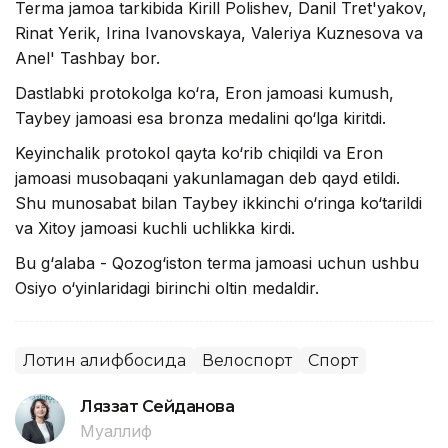
Terma jamoa tarkibida Kirill Polishev, Danil Tret'yakov,
Rinat Yerik, Irina Ivanovskaya, Valeriya Kuznesova va
Anel' Tashbay bor.
Dastlabki protokolga ko‘ra, Eron jamoasi kumush,
Taybey jamoasi esa bronza medalini qo‘lga kiritdi.
Keyinchalik protokol qayta ko‘rib chiqildi va Eron
jamoasi musobaqani yakunlamagan deb qayd etildi.
Shu munosabat bilan Taybey ikkinchi o‘ringa ko‘tarildi
va Xitoy jamoasi kuchli uchlikka kirdi.
Bu g‘alaba - Qozog‘iston terma jamoasi uchun ushbu
Osiyo o‘yinlaridagi birinchi oltin medaldir.
Лотин алифбосида
Велоспорт
Спорт
Ляззат Сейданова
Муаллиф