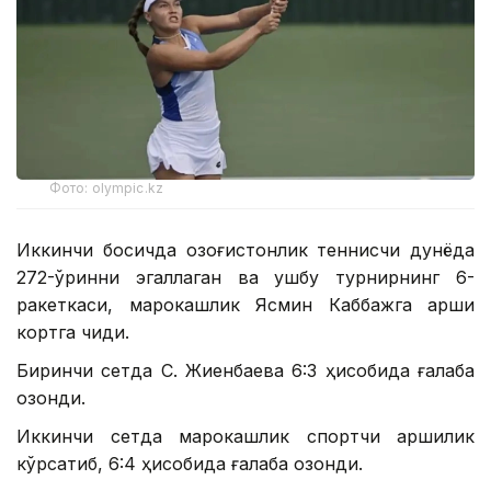
Фото: olympic.kz
Иккинчи босқичда қозоғистонлик теннисчи дунёда
272-ўринни эгаллаган ва ушбу турнирнинг 6-
ракеткаси, марокашлик Ясмин Каббажга қарши
кортга чиқди.
Биринчи сетда С. Жиенбаева 6:3 ҳисобида ғалаба
қозонди.
Иккинчи сетда марокашлик спортчи қаршилик
кўрсатиб, 6:4 ҳисобида ғалаба қозонди.