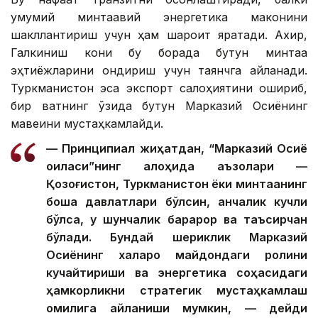
умумий минтақавий энергетика маконини
шакллантириш учун ҳам шароит яратади. Ахир,
Галкиниш кони бу борада бутун минтақа
эҳтиёжларини қондириш учун таянчга айланади.
Туркманистон эса экспорт салоҳиятини ошириб,
бир вақтнинг ўзида бутун Марказий Осиёнинг
мавқеини мустаҳкамлайди.
— Принципиал жиҳатдан, “Марказий Осиё
оиласи”нинг алоҳида аъзолари —
Қозоғистон, Туркманистон ёки минтақанинг
бошқа давлатлари бўлсин, қанчалик кучли
бўлса, у шунчалик барқарор ва таъсирчан
бўлади. Бундай шериклик Марказий
Осиёнинг халқаро майдондаги ролини
кучайтириши ва энергетика соҳасидаги
ҳамкорликни стратегик мустаҳкамлаш
омилига айланиши мумкин, — дейди