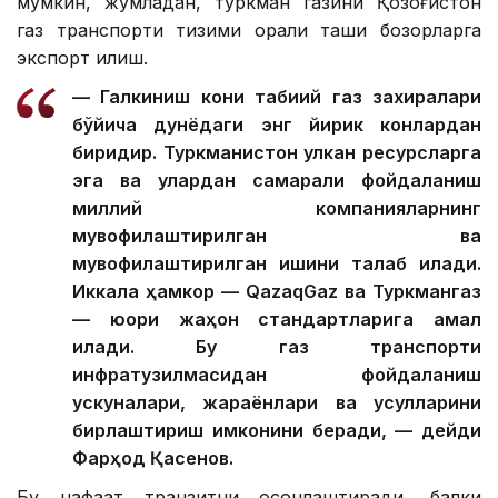
мумкин, жумладан, туркман газини Қозоғистон
газ транспорти тизими орқали ташқи бозорларга
экспорт қилиш.
— Галкиниш кони табиий газ захиралари
бўйича дунёдаги энг йирик конлардан
биридир. Туркманистон улкан ресурсларга
эга ва улардан самарали фойдаланиш
миллий компанияларнинг
мувофиқлаштирилган ва
мувофиқлаштирилган ишини талаб қилади.
Иккала ҳамкор — QazaqGaz ва Туркмангаз
— юқори жаҳон стандартларига амал
қилади. Бу газ транспорти
инфратузилмасидан фойдаланиш
ускуналари, жараёнлари ва усулларини
бирлаштириш имконини беради, — дейди
Фарҳод Қасенов.
Бу нафақат транзитни осонлаштиради, балки