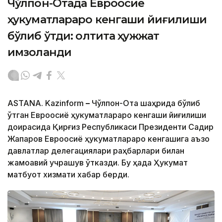
Чўлпон-Отада Евроосиё
ҳукуматлараро кенгаши йиғилиши
бўлиб ўтди: олтита ҳужжат
имзоланди
ASTANA. Kazinform
–
Чўлпон-Ота шаҳрида бўлиб
ўтган Евроосиё ҳукуматлараро кенгаши йиғилиши
доирасида Қирғиз Республикаси Президенти Садир
Жапаров Евроосиё ҳукуматлараро кенгашига аъзо
давлатлар делегациялари раҳбарлари билан
жамоавий учрашув ўтказди. Бу ҳақда Ҳукумат
матбуот хизмати хабар берди.