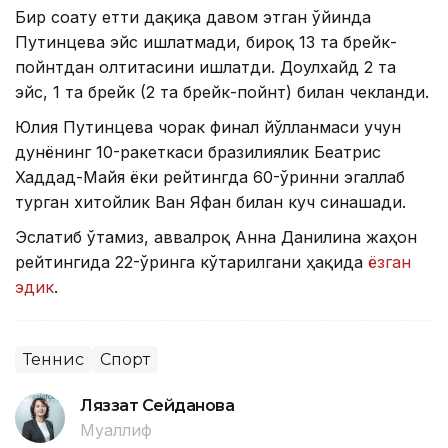
Бир соату етти дақиқа давом этган ўйинда
Путинцева эйс ишлатмади, бироқ 13 та брейк-
пойнтдан олтитасини ишлатди. Доулхайд 2 та
эйс, 1 та брейк (2 та брейк-пойнт) билан чекланди.
Юлия Путинцева чорак финал йўлланмаси учун
дунёнинг 10-ракеткаси бразилиялик Беатрис
Хаддад-Майя ёки рейтингда 60-ўринни эгаллаб
турган хитойлик Ван Яфан билан куч синашади.
Эслатиб ўтамиз, аввалроқ Анна Данилина жаҳон
рейтингида 22-ўринга кўтарилгани ҳақида
ёзган
эдик
.
Теннис
Спорт
Ляззат Сейданова
Муаллиф