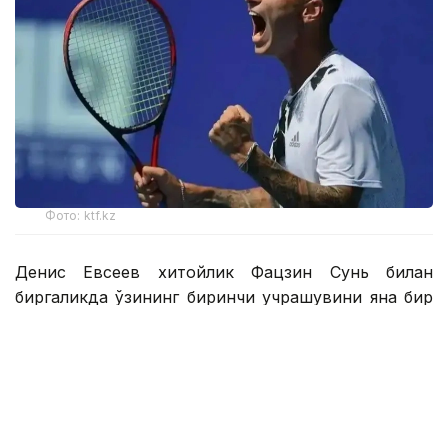
Фото: ktf.kz
Денис Евсеев хитойлик Фацзин Сунь билан
биргаликда ўзининг биринчи учрашувини яна бир
қозоғистонлик Григорий Ломакин — америкалик
Колин Синклерга қарши ўтказди.
1 соатдан сал кўпроқ давом этган ўйин Қозоғистон-
Хитой жуфтлигининг 6:2, 6:4 ҳисобида ғалабаси
билан якунланди.