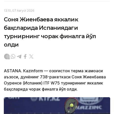
13:10, 07 Август 2026
Соня Жиенбаева яккалик
баҳсларида Испаниядаги
турнирнинг чорак финалга йўл
олди
ASTANА. Кazinform — Қозоғистон терма жамоаси
аъзоси, дунёнинг 738-ракеткаси Соня Жиенбаева
Оуренсе (Испания) ITF W75 турнирининг яккалик
баҳсларида чорак финалга йўл олди.