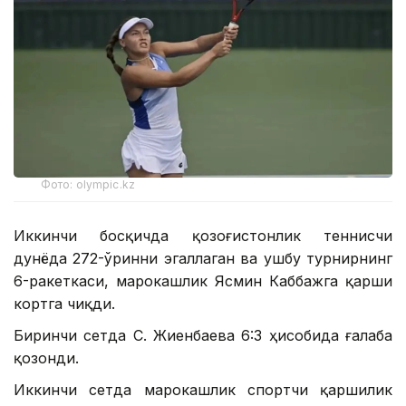
Фото: olympic.kz
Иккинчи босқичда қозоғистонлик теннисчи
дунёда 272-ўринни эгаллаган ва ушбу турнирнинг
6-ракеткаси, марокашлик Ясмин Каббажга қарши
кортга чиқди.
Биринчи сетда С. Жиенбаева 6:3 ҳисобида ғалаба
қозонди.
Иккинчи сетда марокашлик спортчи қаршилик