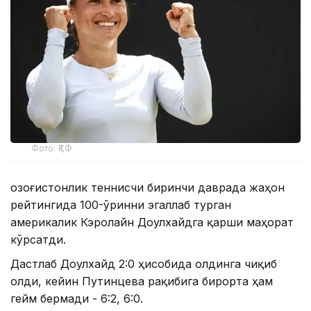
Фото: ҚТФ
Қозоғистонлик теннисчи биринчи даврада жаҳон
рейтингида 100-ўринни эгаллаб турган
америкалик Кэролайн Доулхайдга қарши маҳорат
кўрсатди.
Дастлаб Доулхайд 2:0 ҳисобида олдинга чиқиб
олди, кейин Путинцева рақибига бирорта ҳам
гейм бермади - 6:2, 6:0.