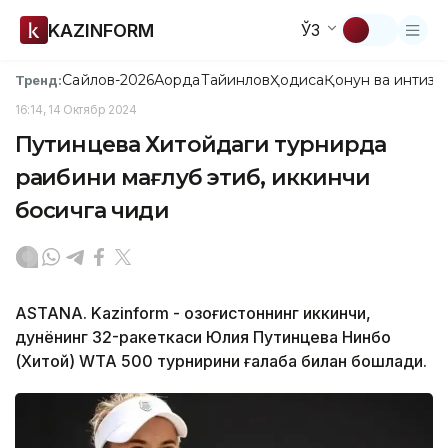
KAZINFORM
ЎЗ
Сайлов-2026
Ақорда
Тайинлов
Ҳодиса
Қонун ва интизо
Тренд:
16:14, 14 Октябр 2024
Путинцева Хитойдаги турнирда
рақибини мағлуб этиб, иккинчи
босқичга чиқди
ASTANA. Kazinform - Қозоғистоннинг иккинчи,
дунёнинг 32-ракеткаси Юлия Путинцева Нинбо
(Хитой) WТА 500 турнирини ғалаба билан бошлади.