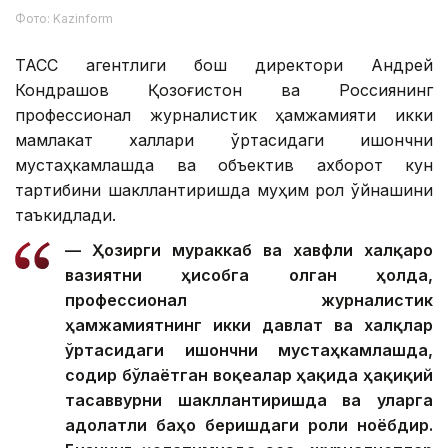
Фото: Kazinform
ТАСС агентлиги бош директори Андрей
Кондрашов Қозоғистон ва Россиянинг
профессионал журналистик ҳамжамияти икки
мамлакат халқлари ўртасидаги ишончни
мустаҳкамлашда ва объектив ахборот кун
тартибини шакллантиришда муҳим рол ўйнашини
таъкидлади.
— Ҳозирги мураккаб ва хавфли халқаро
вазиятни ҳисобга олган ҳолда,
профессионал журналистик
ҳамжамиятнинг икки давлат ва халқлар
ўртасидаги ишончни мустаҳкамлашда,
содир бўлаётган воқеалар ҳақида ҳақиқий
тасаввурни шакллантиришда ва уларга
адолатли баҳо беришдаги роли ноёбдир.