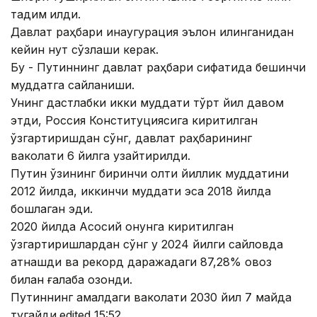
тақдим
қилди.
Давлат раҳбари инаугурация эълон қилинганидан
кейин нутқ сўзлаши керак.
Бу - Путиннинг давлат раҳбари сифатида бешинчи
муддатга сайланиши.
Унинг дастлабки икки муддати тўрт йил давом
этди, Россия Конституциясига киритилган
ўзгартиришдан сўнг, давлат раҳбарининг
ваколати 6 йилга узайтирилди.
Путин ўзининг биринчи олти йиллик муддатини
2012 йилда, иккинчи муддати эса 2018 йилда
бошлаган эди.
2020 йилда Асосий қонунга киритилган
ўзгартиришлардан сўнг у 2024 йилги сайловда
қатнашди ва рекорд даражадаги 87,28% овоз
билан ғалаба қозонди.
Путиннинг амалдаги ваколати 2030 йил 7 майда
тугайди.edited 15:52