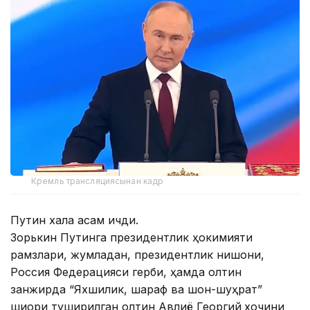
Кремль трансляциясынан кадр
Путин халққа қасам ичди.
Зорькин Путинга президентлик ҳокимияти
рамзлари, жумладан, президентлик нишони,
Россия Федерацияси герби, ҳамда олтин
занжирда “Яхшилик, шараф ва шон-шуҳрат”
шиори туширилган олтин Авлиё Георгий
хочини