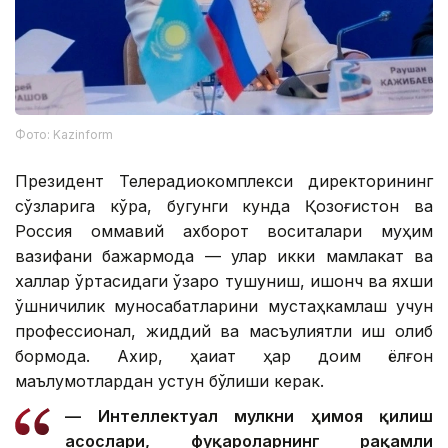
Фото: Kazinform
Президент Телерадиокомплекси директорининг
сўзларига кўра, бугунги кунда Қозоғистон ва
Россия оммавий ахборот воситалари муҳим
вазифани бажармоқда — улар икки мамлакат ва
халқлар ўртасидаги ўзаро тушуниш, ишонч ва яхши
қўшничилик муносабатларини мустаҳкамлаш учун
профессионал, жиддий ва масъулиятли иш олиб
бормоқда. Ахир, ҳақиқат ҳар доим ёлғон
маълумотлардан устун бўлиши керак.
— Интеллектуал мулкни ҳимоя қилиш
асослари, фуқароларнинг рақамли