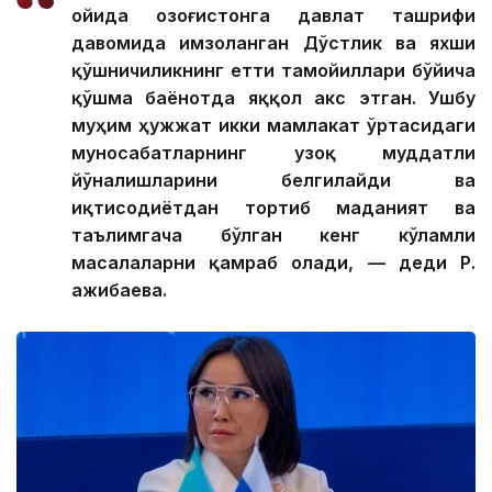
ойида Қозоғистонга давлат ташрифи
давомида имзоланган Дўстлик ва яхши
қўшничиликнинг етти тамойиллари бўйича
қўшма баёнотда яққол акс этган. Ушбу
муҳим ҳужжат икки мамлакат ўртасидаги
муносабатларнинг узоқ муддатли
йўналишларини белгилайди ва
иқтисодиётдан тортиб маданият ва
таълимгача бўлган кенг кўламли
масалаларни қамраб олади, — деди Р.
Қажибаева.