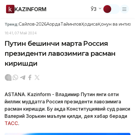
KAZINFORM
ЎЗ
Сайлов-2026
Ақорда
Тайинлов
Ҳодиса
Қонун ва интизо
Тренд:
16:41, 07 Май 2024
Путин бешинчи марта Россия
президенти лавозимига расман
киришди
ASTANA. Kazinform - Владимир Путин янги олти
йиллик муддатга Россия президенти лавозимига
расман киришди. Бу ҳақда Конституциявий суд раиси
Валерий Зорькин маълум
қилди, дея хабар беради
ТАСС
.