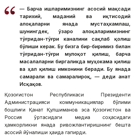
— Барча ишларимизнинг асосий мақсади
тарихий, маданий ва иқтисодий
алоқаларни янада мустаҳкамлаш,
шунингдек, ўзаро алоқаларимизнинг
тўғридан-тўғри каналини сақлаб қолиш
бўлиши керак. Бу бизга бир-биримиз билан
тўғридан-тўғри мулоқот қилиш, барча
масалаларни биргаликда муҳокама қилиш
ва ҳал қилиш имконини беради. Бу янада
самарали ва самаралироқ, — деди Қанат
Исқақов.
Қозоғистон Республикаси Президенти
Администрацияси коммуникациялар бўлими
бошлиғи Қанат Қулшиманов эса Қозоғистон ва
Россия ўртасидаги медиа соҳасидаги
ҳамкорликни янада ривожлантиришнинг бешта
асосий йўналиши ҳақида гапирди.