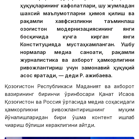
ҳуқуқларининг кафолатлари, шу жумладан
шахсий маълумотларни ҳимоя қилиш ва
рақамли хавфсизликни таъминлаш
Қозоғистон модернизациясининг янги
босқичида кучга кирган янги
Конституцияда мустаҳкамланган. Ушбу
нормалар медиа саноати, рақамли
журналистика ва ахборот ҳамкорлигини
ривожлантириш учун замонавий ҳуқуқий
асос яратади, — деди Р. Қажибаева.
Қозоғистон Республикаси Маданият ва ахборот
вазирининг биринчи ўринбосари Қанат Исқақов
Қозоғистон ва Россия ўртасида медиа соҳасидаги
ҳамкорликни ривожлантиришнинг муҳим
йўналишларидан бири қўшма контент ишлаб
чиқариш бўлиши кераклигини айтди.