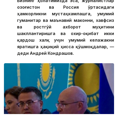
Бизнинг ҳолатимизда эса, журналистлар
Қозоғистон ва Россия ўртасидаги
ҳамкорликни мустаҳкамлашга, умумий
гуманитар ва маънавий маконни, хавфсиз
ва ростгўй ахборот муҳитини
шакллантиришга ва охир-оқибат икки
қардош халқ учун умумий келажакни
яратишга ҳақиқий ҳисса қўшмоқдалар, —
деди Андрей Кондрашов.