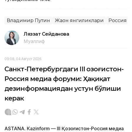
Владимир Путин
Жаҳон янгиликлари
Россия
Ляззат Сейданова
Муаллиф
09:08, 04 Август 2026
Санкт-Петербургдаги III Қозоғистон-
Россия медиа форуми: Ҳақиқат
дезинформациядан устун бўлиши
керак
ASTANА. Кazinform — III Қозоғистон-Россия медиа