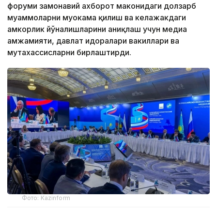
форуми замонавий ахборот маконидаги долзарб
муаммоларни муҳокама қилиш ва келажакдаги
ҳамкорлик йўналишларини аниқлаш учун медиа
ҳамжамияти, давлат идоралари вакиллари ва
мутахассисларни бирлаштирди.
Фото: Kazinform