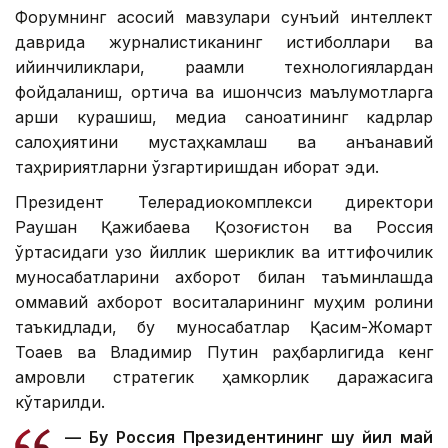
Форумнинг асосий мавзулари сунъий интеллект
даврида журналистиканинг истиқболлари ва
қийинчиликлари, рақамли технологиялардан
фойдаланиш, ортиқча ва ишончсиз маълумотларга
қарши курашиш, медиа саноатининг кадрлар
салоҳиятини мустаҳкамлаш ва анъанавий
таҳририятларни ўзгартиришдан иборат эди.
Президент Телерадиокомплекси директори
Раушан Қажибаева Қозоғистон ва Россия
ўртасидаги узоқ йиллик шериклик ва иттифоқчилик
муносабатларини ахборот билан таъминлашда
оммавий ахборот воситаларининг муҳим ролини
таъкидлади, бу муносабатлар Қасим-Жомарт
Тоқаев ва Владимир Путин раҳбарлигида кенг
қамровли стратегик ҳамкорлик даражасига
кўтарилди.
— Бу Россия Президентининг шу йил май