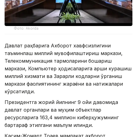
Фото: Akorda
Давлат раҳбарига Ахборот хавфсизлигини
таъминлаш миллий мувофиқлаштириш маркази,
Телекоммуникация тармоқларини бошқариш
маркази, Компьютер ҳодисаларига қарши курашиш
миллий хизмати ва Зарарли кодларни ўрганиш
маркази фаолиятининг жараёни ва натижалари
кўрсатилди.
Президентга жорий йилнинг 9 ойи давомида
давлат органлари ва муҳим объектлар
ресурсларига 163,4 миллион киберҳужумнинг
бартараф этилгани маълум қилинди.
Қасим-Жомарт Тоқаев мамлакат ахборот