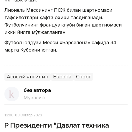
Лионель Мессининг ПСЖ билан шартномаси
тафсилотлари ҳафта охири тасдиқланади.
Футболчининг француз клуби билан шартномаси
икки йилга мўлжалланган.
Футбол юлдузи Месси «Барселона» сафида 34
марта Кубокни ютган.
Асосий янгилик
Европа
Спорт
без автора
Муаллиф
13:00, 03 Октябр 2023
ҚР Президенти “Давлат техника