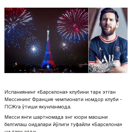
Испаниянинг «Барселона» клубини тарк этган
Мессининг Франция чемпионати номдор клуби -
ПСЖга ўтиши якунланмоқда.
Месси янги шартномада энг юқори маошни
белгилаш қоидалари йўқлиги туфайли «Барселона»
ни тарк этди.