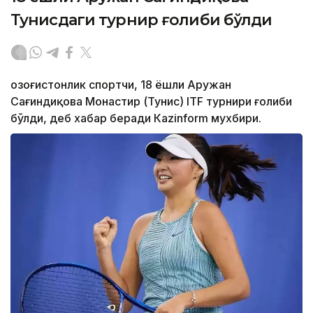
Тунисдаги турнир ғолиби бўлди
Қозоғистонлик спортчи, 18 ёшли Аружан
Сағиндиқова Монастир (Тунис) ITF турнири ғолиби
бўлди, деб хабар беради Каzinform мухбири.