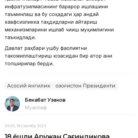
инфратузилмасининг барқарор ишлашини
таъминлаш ва бу соҳадаги ҳар қандай
хавфсизликка таҳдидларни қайтариш
механизмларини ишлаб чиқиш муҳимлигини
таъкидлади.
Давлат раҳбари ушбу фаолиятни
такомиллаштириш юзасидан бир қатор аниқ
топшириқлар берди.
Асосий янгилик
Қозоғистон Президенти
Бекабат Узаков
Муаллиф
09:05, 18 Сентябр 2023
18 ёшли Аружан Сағиндиқова