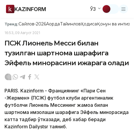
KAZINFORM
ЎЗ
Сайлов-2026
Ақорда
Тайинлов
Ҳодиса
Қонун ва интизо
Тренд:
16:53, 09 Август 2021
ПСЖ Лионель Месси билан
тузилган шартнома шарафига
Эйфель минорасини ижарага олади
PARIS. Kazinform - Франциянинг «Пари Сен
-Жермен» (ПСЖ) футбол клуби аргентиналик
футболчи Лионель Мессининг жамоа билан
шартнома имзолаши шарафига Эйфель минорасида
катта тадбир ўтказади, деб хабар беради
Kazinform Dailystsr таяниб.