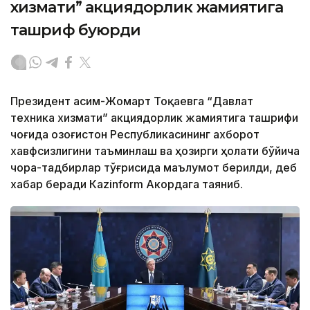
хизмати” акциядорлик жамиятига
ташриф буюрди
Президент Қасим-Жомарт Тоқаевга “Давлат
техника хизмати” акциядорлик жамиятига ташрифи
чоғида Қозоғистон Республикасининг ахборот
хавфсизлигини таъминлаш ва ҳозирги ҳолати бўйича
чора-тадбирлар тўғрисида маълумот берилди, деб
хабар беради Каzinform Акордага таяниб.