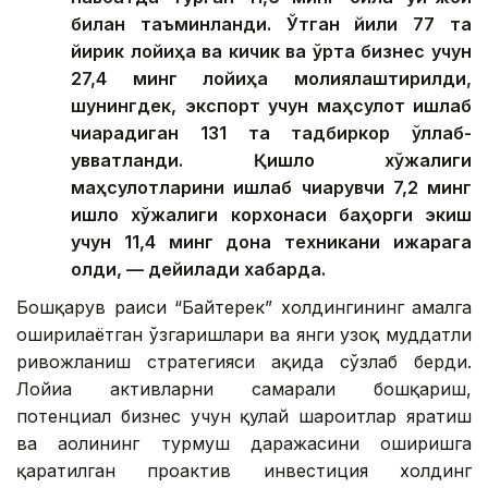
билан таъминланди. Ўтган йили 77 та
йирик лойиҳа ва кичик ва ўрта бизнес учун
27,4 минг лойиҳа молиялаштирилди,
шунингдек, экспорт учун маҳсулот ишлаб
чиқарадиган 131 та тадбиркор қўллаб-
қувватланди. Қишлоқ хўжалиги
маҳсулотларини ишлаб чиқарувчи 7,2 минг
қишлоқ хўжалиги корхонаси баҳорги экиш
учун 11,4 минг дона техникани ижарага
олди, — дейилади хабарда.
Бошқарув раиси “Байтерек” холдингининг амалга
оширилаётган ўзгаришлари ва янги узоқ муддатли
ривожланиш стратегияси ҳақида сўзлаб берди.
Лойиҳа активларни самарали бошқариш,
потенциал бизнес учун қулай шароитлар яратиш
ва аҳолининг турмуш даражасини оширишга
қаратилган проактив инвестиция холдинг