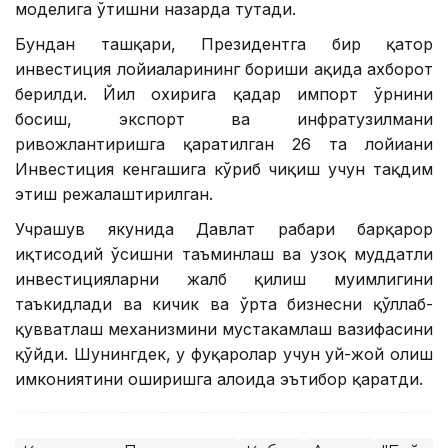
моделига ўтишни назарда тутади.
Бундан ташқари, Президентга бир қатор
инвестиция лойиҳаларининг бориши ҳақида ахборот
берилди. Йил охирига қадар импорт ўрнини
босиш, экспорт ва инфратузилмани
ривожлантиришга қаратилган 26 та лойиҳани
Инвестиция кенгашига кўриб чиқиш учун тақдим
этиш режалаштирилган.
Учрашув якунида Давлат раҳбари барқарор
иқтисодий ўсишни таъминлаш ва узоқ муддатли
инвестицияларни жалб қилиш муҳимлигини
таъкидлади ва кичик ва ўрта бизнесни қўллаб-
қувватлаш механизмини мустаҳкамлаш вазифасини
қўйди. Шунингдек, у фуқаролар учун уй-жой олиш
имкониятини оширишга алоҳида эътибор қаратди.