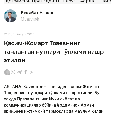
Қозоғистон Президенти
Қабул
Ақорда
"Байтер
Бекабат Узаков
Муаллиф
12:35, 05 Август 2026
Қасим-Жомарт Тоқаевнинг
танланган нутқлари тўплами нашр
этилди
ASTANА. Кazinform – Президент Қасим-Жомарт
Тоқаевнинг нутқлари тўплами нашр этилди. Бу
ҳақда Президентнинг Ички сиёсат ва
коммуникациялар бўйича ёрдамчиси Арман
Қириқбаев ижтимоий тармоқларда маълум қилди.