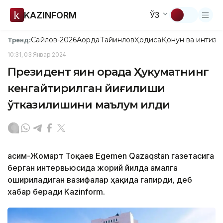
KAZINFORM
ЎЗ
Сайлов-2026
Ақорда
Тайинлов
Ҳодиса
Қонун ва интизо
Тренд:
10:31, 03 Январ 2024
Президент яқин орада Ҳукуматнинг
кенгайтирилган йиғилиши
ўтказилишини маълум қилди
Қасим-Жомарт Тоқаев Egemen Qazaqstan газетасига
берган интервьюсида жорий йилда амалга
ошириладиган вазифалар ҳақида гапирди, деб
хабар беради Kazinform.