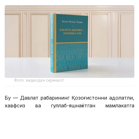
Фото: видеодан скриншот
Бу — Давлат раҳбарининг Қозоғистонни адолатли,
хавфсиз ва гуллаб-яшнаётган мамлакатга
айлантириш бўйича буюк идеалининг сўз билан
йўғрилган хулосаси.
– Азиз дўстлар! Сўзларнинг қадрини