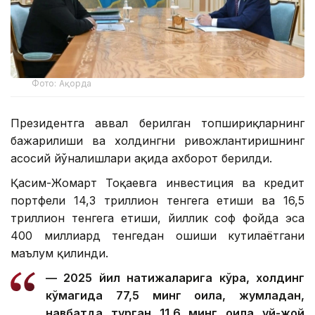
Фото: Ақорда
Президентга аввал берилган топшириқларнинг
бажарилиши ва холдингни ривожлантиришнинг
асосий йўналишлари ҳақида ахборот берилди.
Қасим-Жомарт Тоқаевга инвестиция ва кредит
портфели 14,3 триллион тенгега етиши ва 16,5
триллион тенгега етиши, йиллик соф фойда эса
400 миллиард тенгедан ошиши кутилаётгани
маълум қилинди.
— 2025 йил натижаларига кўра, холдинг
кўмагида 77,5 минг оила, жумладан,
навбатда турган 11,6 минг оила уй-жой