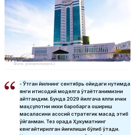
Фото: primeminister.kz
- Ўтган йилнинг сентябрь ойидаги нутқимда
янги иқтисодий моделга ўтаётганимизни
айтгандим. Бунда 2029 йилгача ялпи ички
маҳсулотни икки баробарга ошириш
масаласини асосий стратегик мақсад этиб
қўйганман. Тез орада Ҳукуматнинг
кенгайтирилган йиғилиши бўлиб ўтади.