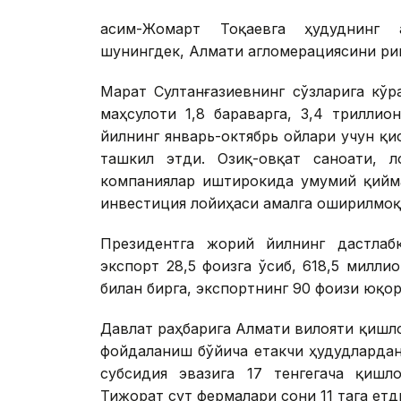
Қасим-Жомарт Тоқаевга ҳудуднинг 
шунингдек, Алмати агломерациясини ри
Марат Султанғазиевнинг сўзларига кўр
маҳсулоти 1,8 бараварга, 3,4 триллио
йилнинг январь-октябрь ойлари учун қи
ташкил этди. Озиқ-овқат саноати, л
компаниялар иштирокида умумий қийма
инвестиция лойиҳаси амалга оширилмоқ
Президентга жорий йилнинг дастлаб
экспорт 28,5 фоизга ўсиб, 618,5 милли
билан бирга, экспортнинг 90 фоизи юқо
Давлат раҳбарига Алмати вилояти қишл
фойдаланиш бўйича етакчи ҳудудлардан
субсидия эвазига 17 тенгегача қишл
Тижорат сут фермалари сони 11 тага етд