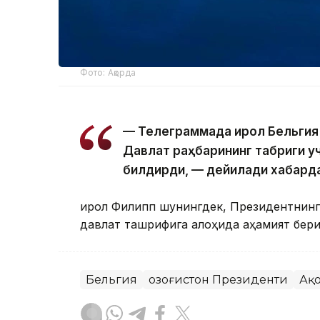
Фото: Ақорда
— Телеграммада Қирол Бельгия
Давлат раҳбарининг табриги у
билдирди, — дейилади хабард
Қирол Филипп шунингдек, Президентнинг 
давлат ташрифига алоҳида аҳамият бер
Бельгия
Қозоғистон Президенти
Ақ