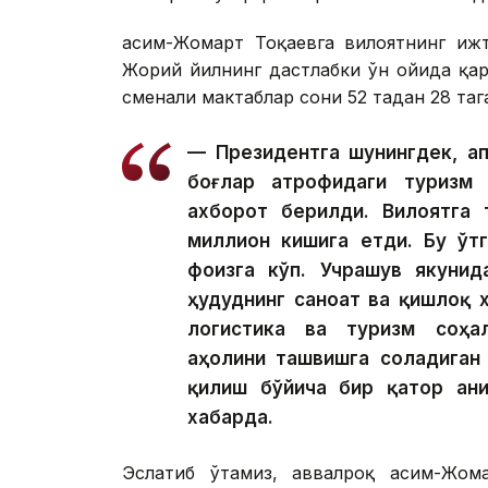
Қасим-Жомарт Тоқаевга вилоятнинг иж
Жорий йилнинг дастлабки ўн ойида қар
сменали мактаблар сони 52 тадан 28 таг
— Президентга шунингдек, Қа
боғлар атрофидаги туризм 
ахборот берилди. Вилоятга 
миллион кишига етди. Бу ўт
фоизга кўп. Учрашув якунид
ҳудуднинг саноат ва қишлоқ 
логистика ва туризм соҳал
аҳолини ташвишга соладиган
қилиш бўйича бир қатор ан
хабарда.
Эслатиб ўтамиз, аввалроқ Қасим-Жо