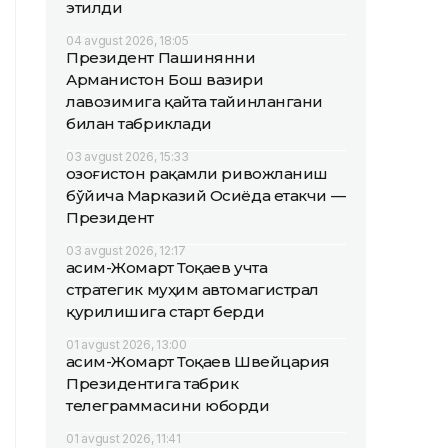
этилди
04 avgust 2026, 18:05
Президент Пашинянни
Арманистон Бош вазири
лавозимига қайта тайинлангани
билан табриклади
03 avgust 2026, 15:33
Қозоғистон рақамли ривожланиш
бўйича Марказий Осиёда етакчи —
Президент
03 avgust 2026, 12:17
Қасим-Жомарт Тоқаев учта
стратегик муҳим автомагистрал
қурилишига старт берди
01 avgust 2026, 13:00
Қасим-Жомарт Тоқаев Швейцария
Президентига табрик
телеграммасини юборди
01 avgust 2026, 11:41