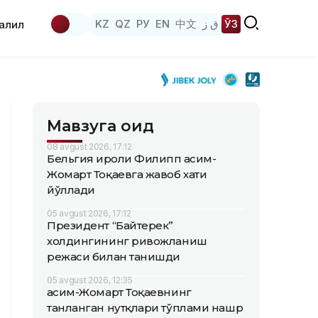
KZ
QZ
РУ
EN
中文
ق ز
ЎЗ
аҳлил
Мавзуга оид
08 avgust 2026, 17:12
Бельгия Қироли Филипп Қасим-
Жомарт Тоқаевга жавоб хати
йўллади
05 avgust 2026, 17:12
Президент “Байтерек”
холдингининг ривожланиш
режаси билан танишди
05 avgust 2026, 12:35
Қасим-Жомарт Тоқаевнинг
танланган нутқлари тўплами нашр