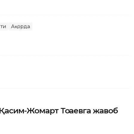
нти
Ақорда
Қасим-Жомарт Тоқаевга жавоб