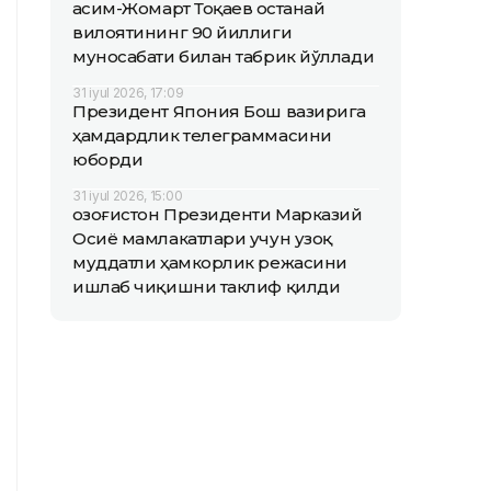
Қасим-Жомарт Тоқаев Қостанай
вилоятининг 90 йиллиги
муносабати билан табрик йўллади
31 iyul 2026, 17:09
Президент Япония Бош вазирига
ҳамдардлик телеграммасини
юборди
31 iyul 2026, 15:00
Қозоғистон Президенти Марказий
Осиё мамлакатлари учун узоқ
муддатли ҳамкорлик режасини
ишлаб чиқишни таклиф қилди