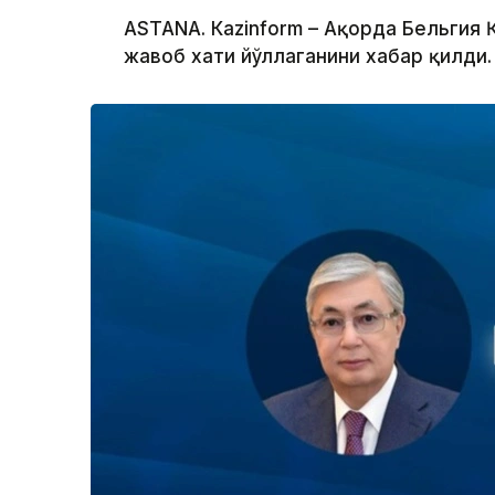
ASTANА. Кazinform – Ақорда Бельгия
жавоб хати йўллаганини хабар қилди.