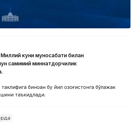
 Миллий куни муносабати билан
чун самимий миннатдорчилик
а.
таклифига биноан бу йил Қозоғистонга бўлажак
ишини таъкидлади.
орда