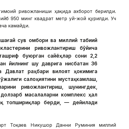
тимоий ривожланиши ҳақида ахборот берилди.
ийб 950 минг квадрат метр уй-жой қурилди. Уч
ача камайди.
пшағай сув омбори ва миллий табиий
кластерини ривожлантириш бўйича
ташриф буюрган сайёҳлар сони 2,2
ган йилнинг шу даврига нисбатан 36
а Давлат раҳбари вилоят ҳокимига
хўжалиги салоҳиятини мустаҳкамлаш,
арини ривожлантириш, шунингдек,
 долзарб масалаларни комплекс ҳал
иқ топшириқлар берди, — дейилади
март Тоқаев Никушор Данни Руминия миллий