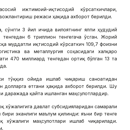
асосий ижтимоий-иқтисодий кўрсаткичлари,
вожлантириш режаси ҳақида ахборот берилди.
а, сўнгги 3 йил ичида вилоятнинг ялпи ҳудудий
н тенгедан 6 триллион тенгегача ўсган. Жорий
сқа муддатли иқтисодий кўрсаткич 109,7 фоизни
огистика ва металлургия соҳасидаги халқаро
ти 470 миллиард тенгедан ортиқ бўлган 13 та
да.
ки тўққиз ойида ишлаб чиқариш саноатидан
он долларга етгани ҳақида ахборот берилди. Шу
ри даражада қайта ишланган маҳсулотлардир.
оқ хўжалигига давлат субсидияларидан самарали
 бири эканлиги маълум қилинди: яъни бир тенге
оқ хўжалиги маҳсулотлари ишлаб чиқарилади.
и.