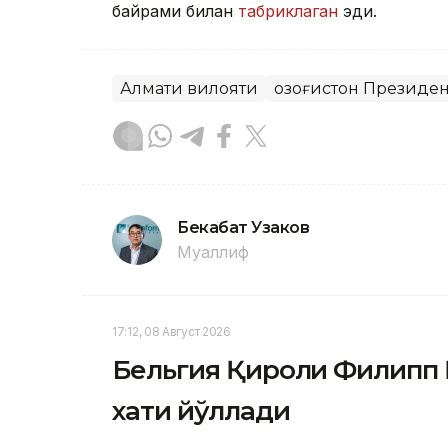
байрами билан
табриклаган
эди.
Алмати вилояти
Қозоғистон Президе
Бекабат Узаков
Муаллиф
17:12, 08 Август 2026
Бельгия Қироли Филипп 
хати йўллади