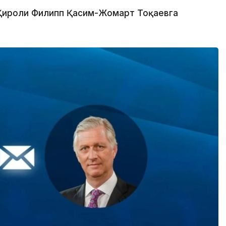
 Қироли Филипп Қасим-Жомарт Тоқаевга