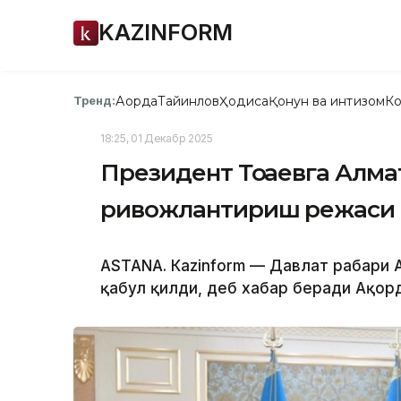
KAZINFORM
Ақорда
Тайинлов
Ҳодиса
Қонун ва интизом
Ко
Тренд:
18:25, 01 Декабр 2025
Президент Тоқаевга Алм
ривожлантириш режаси т
ASTANА. Каzinform — Давлат раҳбари 
қабул қилди, деб хабар беради Ақор