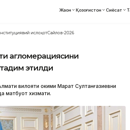
Жаҳон
Қозоғистон
Сиёсат
Т
нституциявий ислоҳот
Сайлов-2026
ати агломерациясини
ақдим этилди
Алмати вилояти ҳокими Марат Султанғазиевни
да матбуот хизмати.