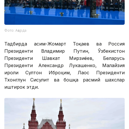
Фото: Ақорда
Тадбирда Қасим-Жомарт Тоқаев ва Россия
Президенти Владимир Путин, Ўзбекистон
Президенти Шавкат Мирзиёев, Беларусь
Президенти Александр Лукашенко, Малайзия
Қироли Султон Иброҳим, Лаос Президенти
Тхонглун Сисулит ва бошқа расмий шахслар
иштирок этди.