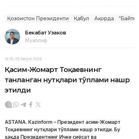
Қозоғистон Президенти
Қабул
Ақорда
"Байте
Бекабат Узаков
Муаллиф
12:35, 05 Август 2026
Қасим-Жомарт Тоқаевнинг
танланган нутқлари тўплами нашр
этилди
ASTANА. Кazinform – Президент Қасим-Жомарт
Тоқаевнинг нутқлари тўплами нашр этилди. Бу
ҳақда Президентнинг Ички сиёсат ва