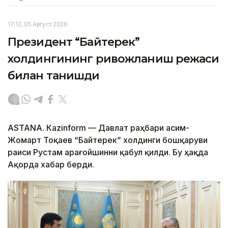
17:12, 05 Август 2026
Президент “Байтерек”
холдингининг ривожланиш режаси
билан танишди
ASTANА. Каzinform — Давлат раҳбари Қасим-
Жомарт Тоқаев “Байтерек” холдинги бошқаруви
раиси Рустам Қарағойшинни қабул қилди. Бу ҳақда
Ақорда хабар берди.