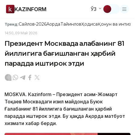
KAZINFORM
ЎЗ
Сайлов-2026
Ақорда
Тайинлов
Ҳодиса
Қонун ва интизо
Тренд:
14:50, 09 Май 2026
Президент Москвада Ғалабанинг 81
йиллигига бағишланган ҳарбий
парадда иштирок этди
МОSKVA. Кazinform – Президент Қасим-Жомарт
Тоқаев Москвадаги Қизил майдонда Буюк
Ғалабанинг 81 йиллигига бағишланган ҳарбий
парадда иштирок этди. Бу ҳақда Ақорда матбуот
хизмати хабар берди.