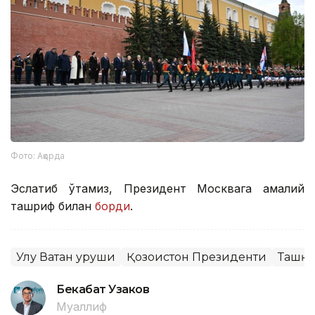
Фото: Ақорда
Эслатиб ўтамиз, Президент Москвага амалий
ташриф билан
борди
.
Улуғ Ватан уруши
Қозоғистон Президенти
Ташқи
Бекабат Узаков
Муаллиф