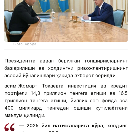
Фото: Ақорда
Президентга аввал берилган топшириқларнинг
бажарилиши ва холдингни ривожлантиришнинг
асосий йўналишлари ҳақида ахборот берилди.
Қасим-Жомарт Тоқаевга инвестиция ва кредит
портфели 14,3 триллион тенгега етиши ва 16,5
триллион тенгега етиши, йиллик соф фойда эса
400 миллиард тенгедан ошиши кутилаётгани
маълум қилинди.
— 2025 йил натижаларига кўра, холдинг