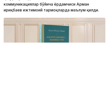
коммуникациялар бўйича ёрдамчиси Арман
Қириқбаев ижтимоий тармоқларда маълум қилди.
Фото: видеодан скриншот
Бу — Давлат раҳбарининг Қозоғистонни адолатли,
хавфсиз ва гуллаб-яшнаётган мамлакатга
айлантириш бўйича буюк идеалининг сўз билан
йўғрилган хулосаси.