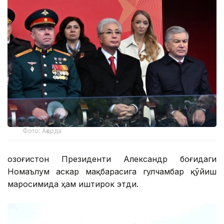
Фото: Ақорда
Қозоғистон Президенти Александр боғидаги
Номаълум аскар мақбарасига гулчамбар қўйиш
маросимида ҳам иштирок этди.