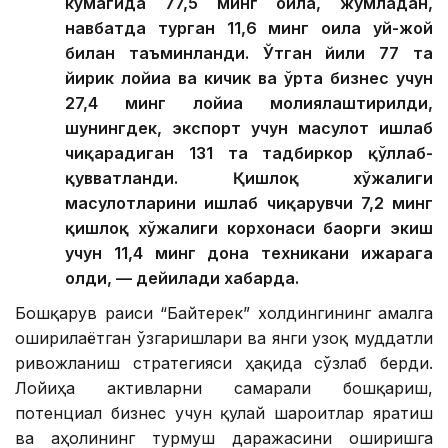
кўмагида 77,5 минг оила, жумладан,
навбатда турган 11,6 минг оила уй-жой
билан таъминланди. Ўтган йили 77 та
йирик лойиҳа ва кичик ва ўрта бизнес учун
27,4 минг лойиҳа молиялаштирилди,
шунингдек, экспорт учун маҳсулот ишлаб
чиқарадиган 131 та тадбиркор қўллаб-
қувватланди. Қишлоқ хўжалиги
маҳсулотларини ишлаб чиқарувчи 7,2 минг
қишлоқ хўжалиги корхонаси баҳорги экиш
учун 11,4 минг дона техникани ижарага
олди, — дейилади хабарда.
Бошқарув раиси “Байтерек” холдингининг амалга
оширилаётган ўзгаришлари ва янги узоқ муддатли
ривожланиш стратегияси ҳақида сўзлаб берди.
Лойиҳа активларни самарали бошқариш,
потенциал бизнес учун қулай шароитлар яратиш
ва аҳолининг турмуш даражасини оширишга