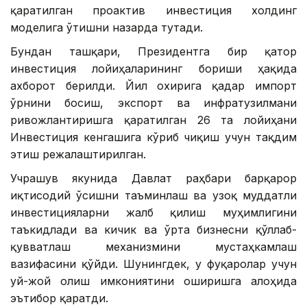
қаратилган проактив инвестиция холдинг
моделига ўтишни назарда тутади.
Бундан ташқари, Президентга бир қатор
инвестиция лойиҳаларининг бориши ҳақида
ахборот берилди. Йил охирига қадар импорт
ўрнини босиш, экспорт ва инфратузилмани
ривожлантиришга қаратилган 26 та лойиҳани
Инвестиция кенгашига кўриб чиқиш учун тақдим
этиш режалаштирилган.
Учрашув якунида Давлат раҳбари барқарор
иқтисодий ўсишни таъминлаш ва узоқ муддатли
инвестицияларни жалб қилиш муҳимлигини
таъкидлади ва кичик ва ўрта бизнесни қўллаб-
қувватлаш механизмини мустаҳкамлаш
вазифасини қўйди. Шунингдек, у фуқаролар учун
уй-жой олиш имкониятини оширишга алоҳида
эътибор қаратди.