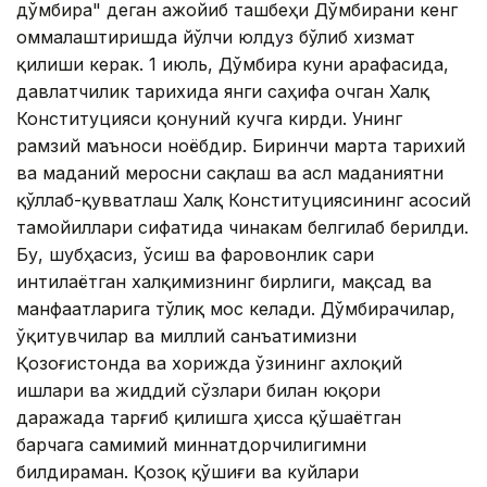
дўмбира" деган ажойиб ташбеҳи Дўмбирани кенг
оммалаштиришда йўлчи юлдуз бўлиб хизмат
қилиши керак. 1 июль, Дўмбира куни арафасида,
давлатчилик тарихида янги саҳифа очган Халқ
Конституцияси қонуний кучга кирди. Унинг
рамзий маъноси ноёбдир. Биринчи марта тарихий
ва маданий меросни сақлаш ва асл маданиятни
қўллаб-қувватлаш Халқ Конституциясининг асосий
тамойиллари сифатида чинакам белгилаб берилди.
Бу, шубҳасиз, ўсиш ва фаровонлик сари
интилаётган халқимизнинг бирлиги, мақсад ва
манфаатларига тўлиқ мос келади. Дўмбирачилар,
ўқитувчилар ва миллий санъатимизни
Қозоғистонда ва хорижда ўзининг ахлоқий
ишлари ва жиддий сўзлари билан юқори
даражада тарғиб қилишга ҳисса қўшаётган
барчага самимий миннатдорчилигимни
билдираман. Қозоқ қўшиғи ва куйлари