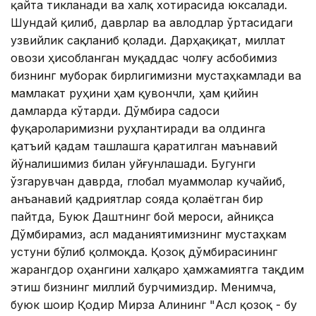
қайта тикланади ва халқ хотирасида юксалади.
Шундай қилиб, даврлар ва авлодлар ўртасидаги
узвийлик сақланиб қолади. Дарҳақиқат, миллат
овози ҳисобланган муқаддас чолғу асбобимиз
бизнинг муборак бирлигимизни мустаҳкамлади ва
мамлакат руҳини ҳам қувончли, ҳам қийин
дамларда кўтарди. Дўмбира садоси
фуқароларимизни руҳлантиради ва олдинга
қатъий қадам ташлашга қаратилган маънавий
йўналишимиз билан уйғунлашади. Бугунги
ўзгарувчан даврда, глобал муаммолар кучайиб,
анъанавий қадриятлар сояда қолаётган бир
пайтда, Буюк Даштнинг бой мероси, айниқса
Дўмбирамиз, асл маданиятимизнинг мустаҳкам
устуни бўлиб қолмоқда. Қозоқ дўмбирасининг
жарангдор оҳангини халқаро ҳамжамиятга тақдим
этиш бизнинг миллий бурчимиздир. Менимча,
буюк шоир Қодир Мирза Алининг "Асл қозоқ - бу