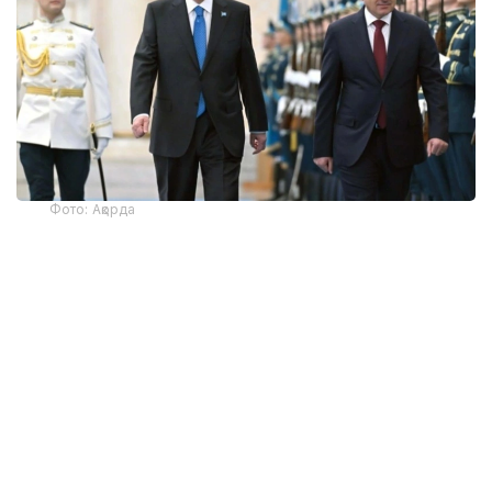
Фото: Ақорда
— Никол Пашинян илиқ сўзлар учун
миннатдорчилик билдирди ва Қозоғистон
Президенти ва халқига Қурултой
сайловларини муваффақиятли ўтказишни
тилади. Президент ва Бош вазир
Қозоғистон-Арманистон
муносабатларининг жадал
ривожланишидан мамнун эканликларини