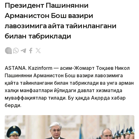
Президент Пашинянни
Арманистон Бош вазири
лавозимига қайта тайинлангани
билан табриклади
ASTANА. Кazinform — Қасим-Жомарт Тоқаев Никол
Пашинянни Арманистон Бош вазири лавозимига
қайта тайинлангани билан табриклади ва унга арман
халқи манфаатлари йўлидаги давлат хизматида
муваффақиятлар тилади. Бу ҳақда Ақорда хабар
берди.