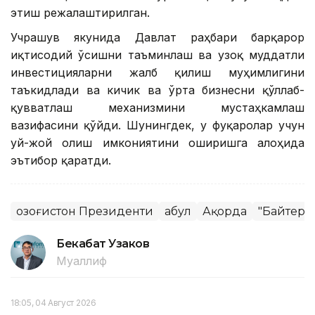
этиш режалаштирилган.
Учрашув якунида Давлат раҳбари барқарор
иқтисодий ўсишни таъминлаш ва узоқ муддатли
инвестицияларни жалб қилиш муҳимлигини
таъкидлади ва кичик ва ўрта бизнесни қўллаб-
қувватлаш механизмини мустаҳкамлаш
вазифасини қўйди. Шунингдек, у фуқаролар учун
уй-жой олиш имкониятини оширишга алоҳида
эътибор қаратди.
Қозоғистон Президенти
Қабул
Ақорда
"Байтере
Бекабат Узаков
Муаллиф
18:05, 04 Август 2026