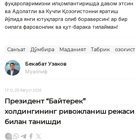
фуқароларимизни илҳомлантиришда давом этсин
ва Адолатли ва Кучли Қозоғистонни яратиш
йўлида янги ютуқларга олиб бораверсин! Ҳар бир
оилага фаровонлик ва қут-барака тилайман!
Санъат
Дўмбира
Маданият
Табрик
Қозоғист
Бекабат Узаков
Муаллиф
17:12, 05 Август 2026
Президент “Байтерек”
холдингининг ривожланиш режаси
билан танишди