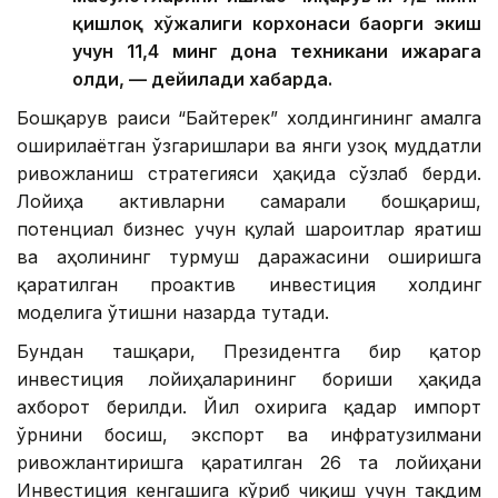
қишлоқ хўжалиги корхонаси баҳорги экиш
учун 11,4 минг дона техникани ижарага
олди, — дейилади хабарда.
Бошқарув раиси “Байтерек” холдингининг амалга
оширилаётган ўзгаришлари ва янги узоқ муддатли
ривожланиш стратегияси ҳақида сўзлаб берди.
Лойиҳа активларни самарали бошқариш,
потенциал бизнес учун қулай шароитлар яратиш
ва аҳолининг турмуш даражасини оширишга
қаратилган проактив инвестиция холдинг
моделига ўтишни назарда тутади.
Бундан ташқари, Президентга бир қатор
инвестиция лойиҳаларининг бориши ҳақида
ахборот берилди. Йил охирига қадар импорт
ўрнини босиш, экспорт ва инфратузилмани
ривожлантиришга қаратилган 26 та лойиҳани
Инвестиция кенгашига кўриб чиқиш учун тақдим