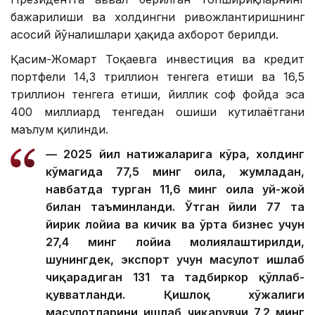
бажарилиши ва холдингни ривожлантиришнинг
асосий йўналишлари ҳақида ахборот берилди.
Қасим-Жомарт Тоқаевга инвестиция ва кредит
портфели 14,3 триллион тенгега етиши ва 16,5
триллион тенгега етиши, йиллик соф фойда эса
400 миллиард тенгедан ошиши кутилаётгани
маълум қилинди.
— 2025 йил натижаларига кўра, холдинг
кўмагида 77,5 минг оила, жумладан,
навбатда турган 11,6 минг оила уй-жой
билан таъминланди. Ўтган йили 77 та
йирик лойиҳа ва кичик ва ўрта бизнес учун
27,4 минг лойиҳа молиялаштирилди,
шунингдек, экспорт учун маҳсулот ишлаб
чиқарадиган 131 та тадбиркор қўллаб-
қувватланди. Қишлоқ хўжалиги
маҳсулотларини ишлаб чиқарувчи 7,2 минг