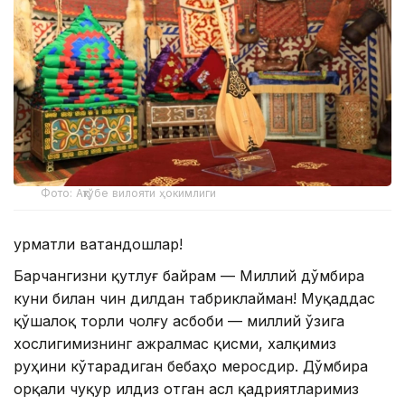
Фото: Ақтўбе вилояти ҳокимлиги
Ҳурматли ватандошлар!
Барчангизни қутлуғ байрам — Миллий дўмбира
куни билан чин дилдан табриклайман! Муқаддас
қўшалоқ торли чолғу асбоби — миллий ўзига
хослигимизнинг ажралмас қисми, халқимиз
руҳини кўтарадиган бебаҳо меросдир. Дўмбира
орқали чуқур илдиз отган асл қадриятларимиз