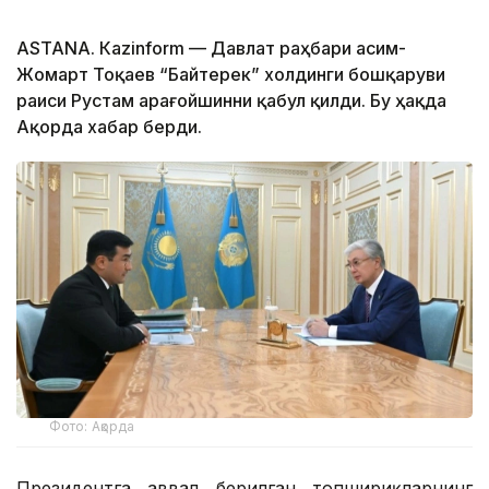
ASTANА. Каzinform — Давлат раҳбари Қасим-
Жомарт Тоқаев “Байтерек” холдинги бошқаруви
раиси Рустам Қарағойшинни қабул қилди. Бу ҳақда
Ақорда хабар берди.
Фото: Ақорда
Президентга аввал берилган топшириқларнинг