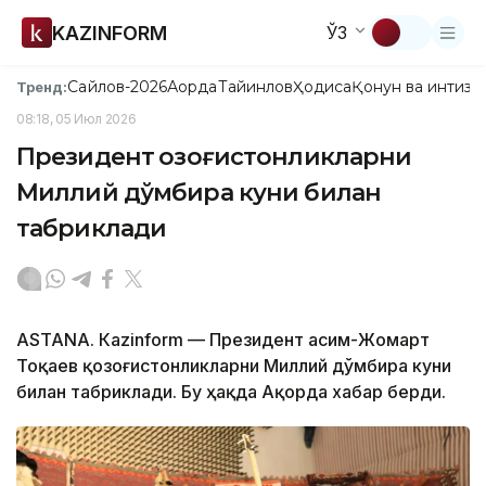
KAZINFORM
ЎЗ
Сайлов-2026
Ақорда
Тайинлов
Ҳодиса
Қонун ва интизо
Тренд:
08:18, 05 Июл 2026
Президент қозоғистонликларни
Миллий дўмбира куни билан
табриклади
ASTANА. Кazinform — Президент Қасим-Жомарт
Тоқаев қозоғистонликларни Миллий дўмбира куни
билан табриклади. Бу ҳақда Ақорда хабар берди.