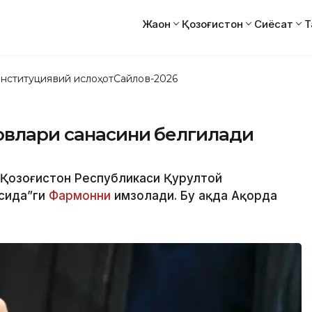
Жаҳон
Қозоғистон
Сиёсат
Т
нституциявий ислоҳот
Сайлов-2026
овлари санасини белгилади
 “Қозоғистон Республикаси Қурултой
исида”ги
Фармонни
имзолади. Бу ҳақда Ақорда