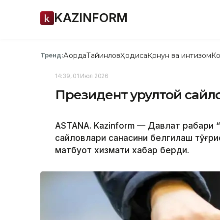
KAZINFORM
Ақорда
Тайинлов
Ҳодиса
Қонун ва интизом
Ко
Тренд:
14:39, 01 Июл 2026
Президент Қурултой сайл
ASTANA. Kazinform — Давлат раҳбари
сайловлари санасини белгилаш тўғр
матбуот хизмати хабар берди.