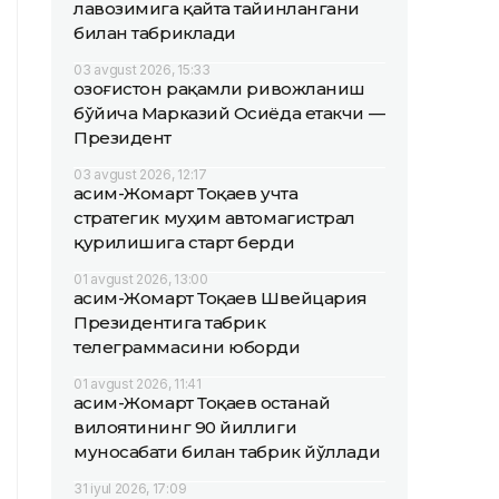
лавозимига қайта тайинлангани
билан табриклади
03 avgust 2026, 15:33
Қозоғистон рақамли ривожланиш
бўйича Марказий Осиёда етакчи —
Президент
03 avgust 2026, 12:17
Қасим-Жомарт Тоқаев учта
стратегик муҳим автомагистрал
қурилишига старт берди
01 avgust 2026, 13:00
Қасим-Жомарт Тоқаев Швейцария
Президентига табрик
телеграммасини юборди
01 avgust 2026, 11:41
Қасим-Жомарт Тоқаев Қостанай
вилоятининг 90 йиллиги
муносабати билан табрик йўллади
31 iyul 2026, 17:09