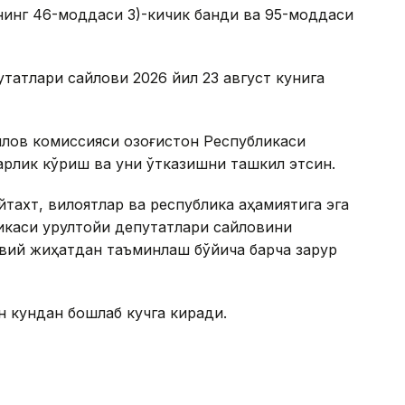
нинг 46-моддаси 3)-кичик банди ва 95-моддаси
утатлари сайлови 2026 йил 23 август кунига
лов комиссияси Қозоғистон Республикаси
арлик кўриш ва уни ўтказишни ташкил этсин.
йтахт, вилоятлар ва республика аҳамиятига эга
икаси Қурултойи депутатлари сайловини
вий жиҳатдан таъминлаш бўйича барча зарур
 кундан бошлаб кучга киради.