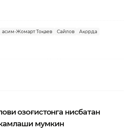
Қасим-Жомарт Тоқаев
Сайлов
Ақорда
лови Қозоғистонга нисбатан
ҳкамлаши мумкин