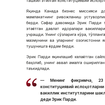
ташкил этилган конституциявий ислоҳот
Яқинда Канада бизнес миссияси до
мамлакатнинг ривожланиш устуворли
берди. Сафар давомида Эрик Парди 
этаётган давлат идоралари вакиллари
учрашди. Унинг сўзларига кўра, тўплан
мазмунини ва уларнинг Қозоғистонни 
тушунишга ёрдам берди.
Эрик Парди яқинлашиб келаётган сайл
баҳолаб, унинг аввал амалга оширилга
таъкидлади.
— Менинг фикримча, 23 а
конституциявий ислоҳотларни
вакиллик институтларини шак
деди Эрик Парди.