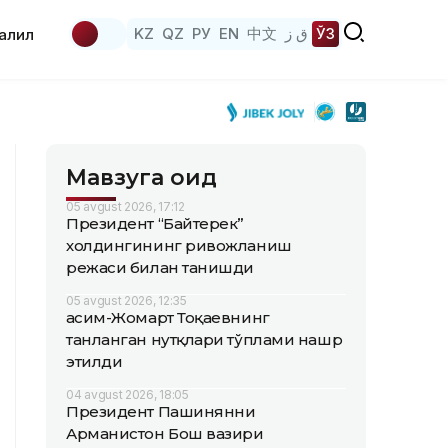
KZ
QZ
РУ
EN
中文
ق ز
ЎЗ
аҳлил
Мавзуга оид
05 avgust 2026, 17:12
Президент “Байтерек”
холдингининг ривожланиш
режаси билан танишди
05 avgust 2026, 12:35
Қасим-Жомарт Тоқаевнинг
танланган нутқлари тўплами нашр
этилди
04 avgust 2026, 18:05
Президент Пашинянни
Арманистон Бош вазири