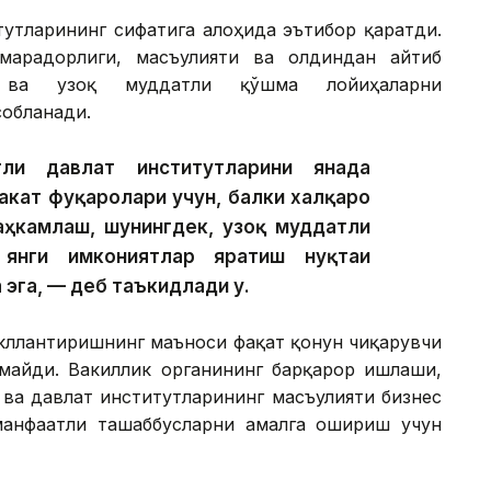
тутларининг сифатига алоҳида эътибор қаратди.
марадорлиги, масъулияти ва олдиндан айтиб
ч ва узоқ муддатли қўшма лойиҳаларни
обланади.
ли давлат институтларини янада
кат фуқаролари учун, балки халқаро
аҳкамлаш, шунингдек, узоқ муддатли
 янги имкониятлар яратиш нуқтаи
 эга, — деб таъкидлади у.
акллантиришнинг маъноси фақат қонун чиқарувчи
майди. Вакиллик органининг барқарор ишлаши,
 ва давлат институтларининг масъулияти бизнес
манфаатли ташаббусларни амалга ошириш учун