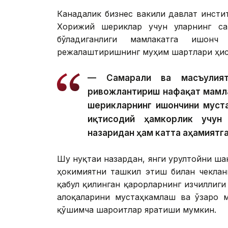
Канадалик бизнес вакили давлат инсти
Хорижий шериклар учун уларнинг са
бўладиганлиги мамлакатга ишон
режалаштиришнинг муҳим шартлари ҳис
— Самарали ва масъулият
ривожлантириш нафақат мамла
шерикларнинг ишончини муст
иқтисодий ҳамкорлик учун
назаридан ҳам катта аҳамиятга
Шу нуқтаи назардан, янги Қурултойни ш
ҳокимиятни ташкил этиш билан чеклан
қабул қилинган қарорларнинг изчиллиги
алоқаларини мустаҳкамлаш ва ўзаро 
қўшимча шароитлар яратиши мумкин.