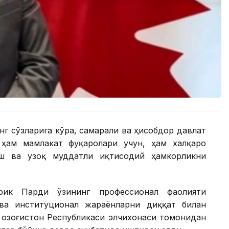
г сўзларига кўра, самарали ва ҳисобдор давлат
ҳам мамлакат фуқаролари учун, ҳам халқаро
ш ва узоқ муддатли иқтисодий ҳамкорликни
 Эрик Парди ўзининг профессионал фаолияти
 ва институционал жараёнларни диққат билан
 Қозоғистон Республикаси элчихонаси томонидан