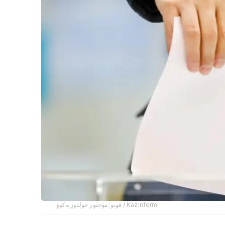
فوتو: مۋحتور حولدوربەكوۆ / Kazinform