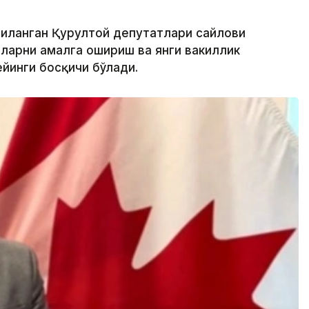
лгиланган Қурултой депутатлари сайлови
тларни амалга ошириш ва янги вакиллик
йинги босқичи бўлади.