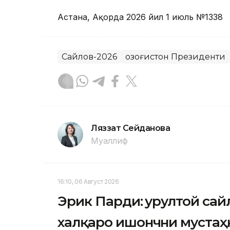
Астана, Ақорда 2026 йил 1 июль №1338
Сайлов-2026
Қозоғистон Президенти
Ляззат Сейданова
Муаллиф
16:10, 06 Август 2026
Эрик Парди: Қурултой сай
халқаро ишончни муста