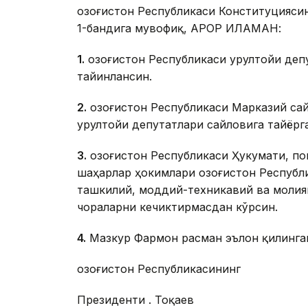
Қозоғистон Республикаси Конституцияси
1-бандига мувофиқ, ҚАРОР ҚИЛАМАН:
1.
Қозоғистон Республикаси Қурултойи деп
тайинлансин.
2.
Қозоғистон Республикаси Марказий сай
Қурултойи депутатлари сайловига тайёрг
3.
Қозоғистон Республикаси Ҳукумати, по
шаҳарлар ҳокимлари Қозоғистон Республ
ташкилий, моддий-техникавий ва молия
чораларни кечиктирмасдан кўрсин.
4.
Мазкур Фармон расман эълон қилинган
Қозоғистон Республикасининг
Президенти Қ. Тоқаев