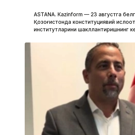
ASTANА. Кazinform — 23 августга бе
Қозоғистонда конституциявий ислоҳо
институтларини шакллантиришнинг ке