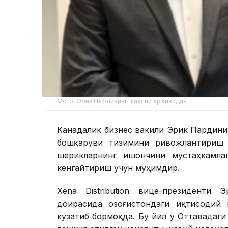
Фото: Эрик Пардининг шахсий архивидан
Канадалик бизнес вакили Эрик Пардинин
бошқаруви тизимини ривожлантириш 
шерикларнинг ишончини мустаҳкамла
кенгайтириш учун муҳимдир.
Xena Distribution вице-президенти
доирасида Қозоғистондаги иқтисодий
кузатиб бормоқда. Бу йил у Оттавадаги