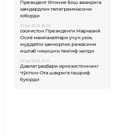
Президент Япония Бош вазирига
ҳамдардлик телеграммасини
юборди
31 iyul 2026, 15:00
Қозоғистон Президенти Марказий
Осиё мамлакатлари учун узоқ
муддатли ҳамкорлик режасини
ишлаб чиқишни таклиф қилди
31 iyul 2026, 12:11
Давлат раҳбари Қирғизистоннинг
Чўлпон-Ота шаҳрига ташриф
буюрди