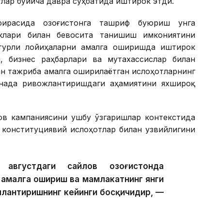
лар бўйича давра суҳбатида иштирок этди.
ирасида Қозоғистонга ташриф буюриш унга
клари билан бевосита танишиш имкониятини
турли лойиҳаларни амалга оширишда иштирок
, бизнес раҳбарлари ва мутахассислар билан
ган тажриба амалга оширилаётган ислоҳотларнинг
янада ривожлантиришдаги аҳамиятини яхшироқ
ов кампаниясини ушбу ўзгаришлар контекстида
н конституциявий ислоҳотлар билан узвийлигини
вгустдаги сайлов Қозоғистонда
 амалга ошириш ва мамлакатнинг янги
ллантиришнинг кейинги босқичидир, —