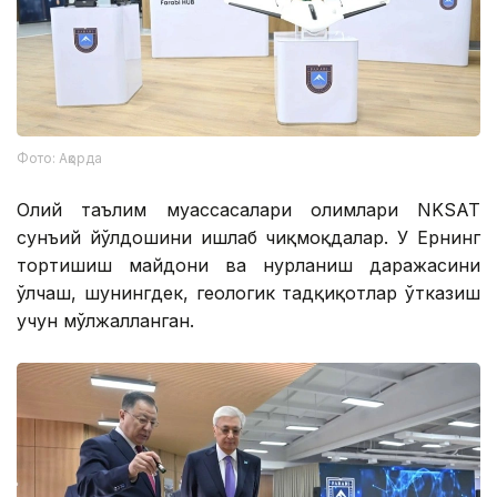
Фото: Ақорда
Олий таълим муассасалари олимлари NKSAT
сунъий йўлдошини ишлаб чиқмоқдалар. У Ернинг
тортишиш майдони ва нурланиш даражасини
ўлчаш, шунингдек, геологик тадқиқотлар ўтказиш
учун мўлжалланган.