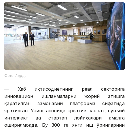
Фото: Ақорда
— Хаб иқтисодиётнинг реал секторига
инновацион ишланмаларни жорий этишга
қаратилган замонавий платформа сифатида
яратилган. Унинг асосида креатив саноат, сунъий
интеллект ва стартап лойиҳалари амалга
оширилмоқда. Бу 300 та янги иш ўринларини