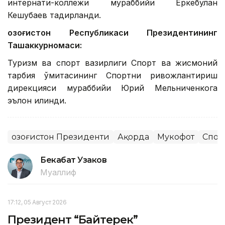
интернати-коллежи мураббийи Еркебулан
Кешубаев тақдирланди.
Қозоғистон Республикаси Президентининг
Ташаккурномаси:
Туризм ва спорт вазирлиги Спорт ва жисмоний
тарбия қўмитасининг Спортни ривожлантириш
дирекцияси мураббийи Юрий Мельниченкога
эълон қилинди.
Қозоғистон Президенти
Ақорда
Мукофот
Спор
Бекабат Узаков
Муаллиф
17:12, 05 Август 2026
Президент “Байтерек”