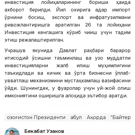
инвестиция лойиҳаларининг бориши ҳақида
ахборот берилди. Йил охирига қадар импорт
ўрнини босиш, экспорт ва инфратузилмани
ривожлантиришга қаратилган 26 та лойиҳани
Инвестиция кенгашига кўриб чиқиш учун тақдим
этиш режалаштирилган.
Учрашув якунида Давлат раҳбари барқарор
иқтисодий ўсишни таъминлаш ва узоқ муддатли
инвестицияларни жалб қилиш муҳимлигини
таъкидлади ва кичик ва ўрта бизнесни қўллаб-
қувватлаш механизмини мустаҳкамлаш вазифасини
қўйди. Шунингдек, у фуқаролар учун уй-жой олиш
имкониятини оширишга алоҳида эътибор қаратди.
Қозоғистон Президенти
Қабул
Ақорда
"Байтере
Бекабат Узаков