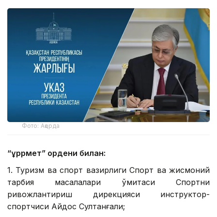
Фото: Ақорда
“Құррмет” ордени билан:
1. Туризм ва спорт вазирлиги Спорт ва жисмоний
тарбия масалалари қўмитаси Спортни
ривожлантириш дирекцияси инструктор-
спортчиси Айдос Султанғали;