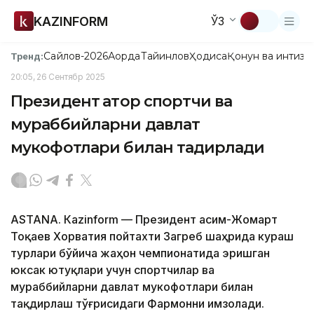
KAZINFORM
ЎЗ
Сайлов-2026
Ақорда
Тайинлов
Ҳодиса
Қонун ва интизо
Тренд:
20:05, 26 Сентябр 2025
Президент қатор спортчи ва
мураббийларни давлат
мукофотлари билан тақдирлади
ASTANА. Кazinform — Президент Қасим-Жомарт
Тоқаев Хорватия пойтахти Загреб шаҳрида кураш
турлари бўйича жаҳон чемпионатида эришган
юксак ютуқлари учун спортчилар ва
мураббийларни давлат мукофотлари билан
тақдирлаш тўғрисидаги Фармонни имзолади.