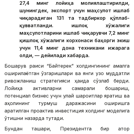
27,4 минг лойиҳа молиялаштирилди,
шунингдек, экспорт учун маҳсулот ишлаб
чиқарадиган 131 та тадбиркор қўллаб-
қувватланди. Қишлоқ хўжалиги
маҳсулотларини ишлаб чиқарувчи 7,2 минг
қишлоқ хўжалиги корхонаси баҳорги экиш
учун 11,4 минг дона техникани ижарага
олди, — дейилади хабарда.
Бошқарув раиси “Байтерек” холдингининг амалга
оширилаётган ўзгаришлари ва янги узоқ муддатли
ривожланиш стратегияси ҳақида сўзлаб берди.
Лойиҳа активларни самарали бошқариш,
потенциал бизнес учун қулай шароитлар яратиш ва
аҳолининг турмуш даражасини оширишга
қаратилган проактив инвестиция холдинг моделига
ўтишни назарда тутади.
Бундан ташқари, Президентга бир қатор