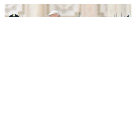
Фото: Ақорда
— Никол Пашинян илиқ сўзлар учун
миннатдорчилик билдирди ва Қозоғистон
Президенти ва халқига Қурултой
сайловларини муваффақиятли ўтказишни
тилади. Президент ва Бош вазир