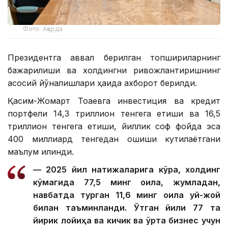
Фото: Ақорда
Президентга аввал берилган топшириқларнинг
бажарилиши ва холдингни ривожлантиришнинг
асосий йўналишлари ҳақида ахборот берилди.
Қасим-Жомарт Тоқаевга инвестиция ва кредит
портфели 14,3 триллион тенгега етиши ва 16,5
триллион тенгега етиши, йиллик соф фойда эса
400 миллиард тенгедан ошиши кутилаётгани
маълум қилинди.
— 2025 йил натижаларига кўра, холдинг
кўмагида 77,5 минг оила, жумладан,
навбатда турган 11,6 минг оила уй-жой
билан таъминланди. Ўтган йили 77 та
йирик лойиҳа ва кичик ва ўрта бизнес учун