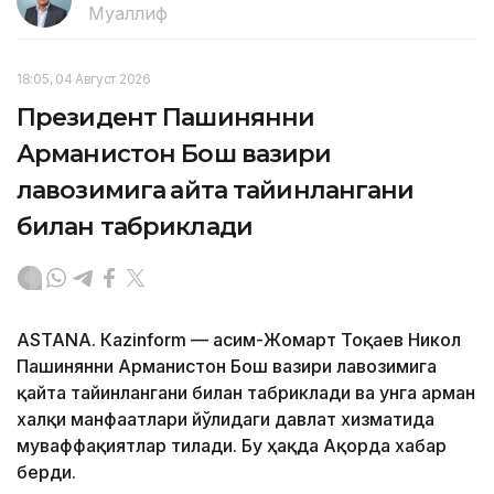
Муаллиф
18:05, 04 Август 2026
Президент Пашинянни
Арманистон Бош вазири
лавозимига қайта тайинлангани
билан табриклади
ASTANА. Кazinform — Қасим-Жомарт Тоқаев Никол
Пашинянни Арманистон Бош вазири лавозимига
қайта тайинлангани билан табриклади ва унга арман
халқи манфаатлари йўлидаги давлат хизматида
муваффақиятлар тилади. Бу ҳақда Ақорда хабар
берди.