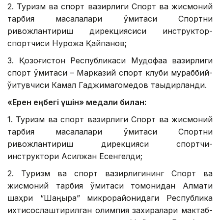
2. Туризм ва спорт вазирлиги Спорт ва жисмоний
тарбия масалалари қўмитаси Спортни
ривожлантириш дирекциясиси инструктор-
спортчиси Нурқожа Қайпанов;
3. Қозоғистон Республикаси Мудофаа вазирлиги
спорт қўмитаси – Марказий спорт клуби мураббий-
ўқитувчиси Камал Гаджимагомедов таыдирланди.
«Ерен еңбегі үшін» медали билан:
1. Туризм ва спорт вазирлиги Спорт ва жисмоний
тарбия масалалари қўмитаси Спортни
ривожлантириш дирекцияси спортчи-
инструктори Асилжан Есенгелди;
2. Туризм ва спорт вазирлигининг Спорт ва
жисмоний тарбия қўмитаси томонидан Алмати
шаҳри “Шаңырақ” микрорайонидаги Республика
ихтисослаштирилган олимпия захиралари мактаб-