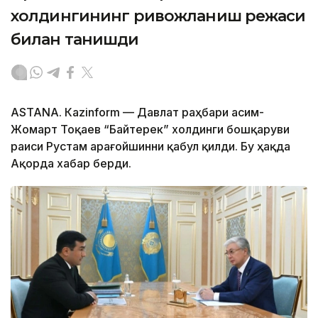
холдингининг ривожланиш режаси
билан танишди
ASTANА. Каzinform — Давлат раҳбари Қасим-
Жомарт Тоқаев “Байтерек” холдинги бошқаруви
раиси Рустам Қарағойшинни қабул қилди. Бу ҳақда
Ақорда хабар берди.